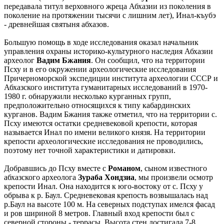
передавала титул верховного жреца Абхазии из поколения в
поколение на протяжении тысячи с лишним лет), Инал-къубэ
- древнейшая святыня абхазов.
Большую помощь в ходе исследования оказал начальник
управления охраны историко-культурного наследия Абхазии
археолог
Вадим Бжания
. Он сообщил, что на территории
Псху и в его окружении археологические исследования
Причерноморской экспедиции института археологии СССР и
Абхазского института гуманитарных исследований в 1970-
1980 г. обнаружили несколько курганных групп,
предположительно относящихся к типу кабардинских
курганов. Вадим Бжания также отметил, что на территории с.
Псху имеются остатки средневековой крепости, которая
называется Инал по имени великого князя. На территории
крепости археологические исследования не проводились,
поэтому нет точной характеристики и датировки.
Добравшись до Псху вместе с
Романом
, сыном известного
абхазского археолога
Зураба Хондзиа
, мы произвели осмотр
крепости Инал. Она находится к юго-востоку от с. Псху у
обрыва к р. Баул. Средневековая крепость возвышалась над
р.Баул на высоте 100 м. На северных подступах имелся фасад
и ров шириной 8 метров. Главный вход крепости был с
северной стороны - террасы. Высота стен достигала 7-8