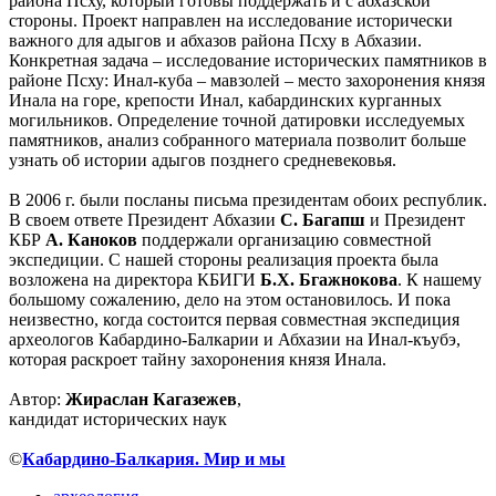
района Псху, который готовы поддержать и с абхазской
стороны. Проект направлен на исследование исторически
важного для адыгов и абхазов района Псху в Абхазии.
Конкретная задача – исследование исторических памятников в
районе Псху: Инал-куба – мавзолей – место захоронения князя
Инала на горе, крепости Инал, кабардинских курганных
могильников. Определение точной датировки исследуемых
памятников, анализ собранного материала позволит больше
узнать об истории адыгов позднего средневековья.
В 2006 г. были посланы письма президентам обоих республик.
В своем ответе Президент Абхазии
С. Багапш
и Президент
КБР
А. Каноков
поддержали организацию совместной
экспедиции. С нашей стороны реализация проекта была
возложена на директора КБИГИ
Б.Х. Бгажнокова
. К нашему
большому сожалению, дело на этом остановилось. И пока
неизвестно, когда состоится первая совместная экспедиция
археологов Кабардино-Балкарии и Абхазии на Инал-къубэ,
которая раскроет тайну захоронения князя Инала.
Автор:
Жираслан Кагазежев
,
кандидат исторических наук
©
Кабардино-Балкария. Мир и мы