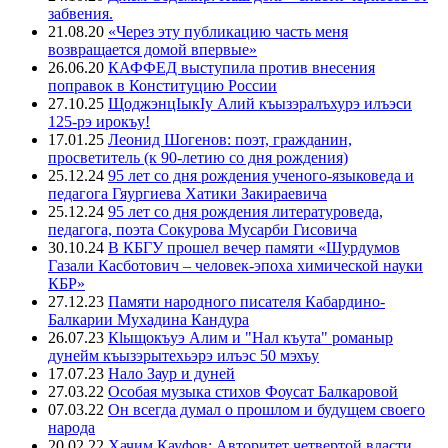
забвения.
21.08.20
«Через эту публикацию часть меня
возвращается домой впервые»
26.06.20
КАФФЕД выступила против внесения
поправок в Конституцию России
27.10.25
ЩоджэнцIыкIу Алий къызэралъхурэ илъэси
125-рэ ирокъу!
17.01.25
Леонид Шогенов: поэт, гражданин,
просветитель (к 90-летию со дня рождения)
25.12.24
95 лет со дня рождения ученого-языковеда и
педагога Гяургиева Хатики Закираевича
25.12.24
95 лет со дня рождения литературоведа,
педагога, поэта Сокурова Мусарби Гисовича
30.10.24
В КБГУ прошел вечер памяти «Шурдумов
Газали Касботович – человек-эпоха химической науки
КБР»
27.12.23
Памяти народного писателя Кабардино-
Балкарии Мухадина Кандура
26.07.23
Кlыщокъуэ Алим и "Нал къута" романыр
дунейм къызэрытехьэрэ илъэс 50 мэхъу
17.07.23
Нало Заур и дуней
27.03.22
Особая музыка стихов Фоусат Балкаровой
07.03.22
Он всегда думал о прошлом и будущем своего
народа
20.02.22
Хачим Кауфов: Авторитет четвертой власти