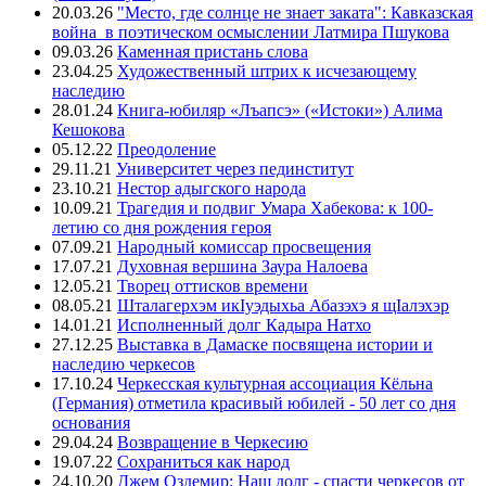
20.03.26
"Место, где солнце не знает заката": Кавказская
война в поэтическом осмыслении Латмира Пшукова
09.03.26
Каменная пристань слова
23.04.25
Художественный штрих к исчезающему
наследию
28.01.24
Книга-юбиляр «Лъапсэ» («Истоки») Алима
Кешокова
05.12.22
Преодоление
29.11.21
Университет через пединститут
23.10.21
Нестор адыгского народа
10.09.21
Трагедия и подвиг Умара Хабекова: к 100-
летию со дня рождения героя
07.09.21
Народный комиссар просвещения
17.07.21
Духовная вершина Заура Налоева
12.05.21
Творец оттисков времени
08.05.21
Шталагерхэм икIуэдыхьа Абазэхэ я щIалэхэр
14.01.21
Исполненный долг Кадыра Натхо
27.12.25
Выставка в Дамаске посвящена истории и
наследию черкесов
17.10.24
Черкесская культурная ассоциация Кёльна
(Германия) отметила красивый юбилей - 50 лет со дня
основания
29.04.24
Возвращение в Черкесию
19.07.22
Сохраниться как народ
24.10.20
Джем Оздемир: Наш долг - спасти черкесов от