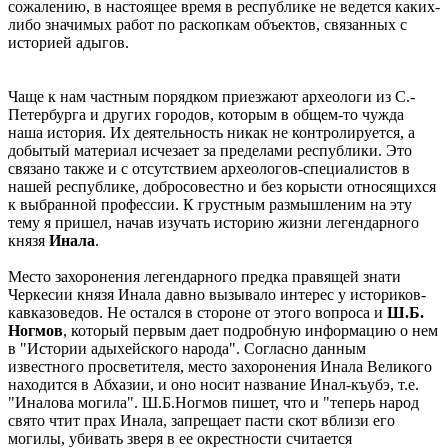
сожалению, в настоящее время в республике не ведется каких-
либо значимых работ по раскопкам объектов, связанных с
историей адыгов.
Чаще к нам частным порядком приезжают археологи из С.-
Петербурга и других городов, которым в общем-то чужда
наша история. Их деятельность никак не контролируется, а
добытый материал исчезает за пределами республики. Это
связано также и с отсутствием археологов-специалистов в
нашей республике, добросовестно и без корысти относящихся
к выбранной профессии. К грустным размышленим на эту
тему я пришел, начав изучать историю жизни легендарного
князя
Инала
.
Место захоронения легендарного предка правящей знати
Черкесии князя Инала давно вызывало интерес у историков-
кавказоведов. Не остался в стороне от этого вопроса и
Ш.Б.
Ногмов
, который первым дает подробную информацию о нем
в "Истории адыхейского народа". Согласно данным
известного просветителя, место захоронения Инала Великого
находится в Абхазии, и оно носит название Инал-къубэ, т.е.
"Иналова могила". Ш.Б.Ногмов пишет, что и "теперь народ
свято чтит прах Инала, запрещает пасти скот вблизи его
могилы, убивать зверя в ее окрестности считается