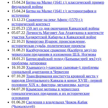
15.04.24
Битва на Малке (1641 г.): классический пример
феодальной войны
15.04.24
Битва на Малке (1641 г.): историография и
источники
13.12.23
Сражение на реке Афипс (1570 г.):
исторический контекст
22.05.23
159 лет со дня окончания Кавказской войны
05.07.22
Личность Магомет Аш Атажукина в контексте
участия Хаджретской Кабарды в Кавказской войне
22.10.21
Кемиргоко Идаров: происхождение,
историческая судьба, политические проекты
31.08.21
Кызбурунское сражение (Кызбрун зауэ) по
черкесским преданиям в изложении Ш.Б. Ногмова
18.01.21
Бахчисарайский поход (Бахъшысэрей зек1уэ):
проблемы датировки
16.10.20
Хъаныкъуэ («ханские сыновья»): проблемы
социальной адаптации в Черкесии
07.10.20
Трансформация института кровной мести у
народов Центрального Кавказа в конце XVIII - первой
половине XIX в.: факторы, механизмы, казусы
04.07.20
Крымские мотивы в черкесских
генеалогических преданиях и их исторические
основания
01.06.20
Сведения о владельцах Чижок-Кабак
(Чыжьокъуей)