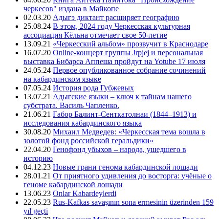
черкесов" издана в Майкопе
02.03.20
Адыгэ диктант расширяет географию
25.08.24
В этом, 2024 году Черкесская культурная
ассоциация Кёльна отмечает свое 50-летие
13.09.21
«Черкесский альбом» прозвучит в Краснодаре
16.07.20
Online-концерт группы Jrpjej и персональная
выставка Бибарса Аппеша пройдут на Yotube 17 июля
24.05.24
Первое опубликованное собрание сочинений
на кабардинском языке
07.05.24
История рода Губжевых
13.07.21
Адыгские языки – ключ к тайнам нашего
субстрата. Василь Чапленко.
21.06.21
Габор Балинт-Сенткатолнаи (1844–1913) и
исследования кабардинского языка
30.08.20
Михаил Медведев: «Черкесская тема вошла в
золотой фонд российской геральдики»
22.04.20
Генофонд убыхов – народа, ушедшего в
историю
04.12.23
Новые грани генома кабардинской лошади
28.01.21
От приятного удивления до восторга: учёные о
геноме кабардинской лошади
13.06.23
Onlar Kabardeylerdi
22.05.23
Rus-Kafkas savaşının sona ermesinin üzerinden 159
yıl geçti