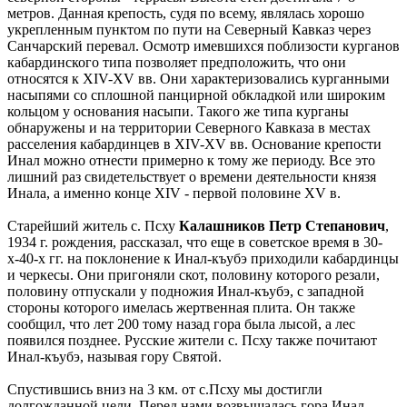
метров. Данная крепость, судя по всему, являлась хорошо
укрепленным пунктом по пути на Северный Кавказ через
Санчарский перевал. Осмотр имевшихся поблизости курганов
кабардинского типа позволяет предположить, что они
относятся к XIV-XV вв. Они характеризовались курганными
насыпями со сплошной панцирной обкладкой или широким
кольцом у основания насыпи. Такого же типа курганы
обнаружены и на территории Северного Кавказа в местах
расселения кабардинцев в XIV-XV вв. Основание крепости
Инал можно отнести примерно к тому же периоду. Все это
лишний раз свидетельствует о времени деятельности князя
Инала, а именно конце XIV - первой половине XV в.
Старейший житель с. Псху
Калашников Петр Степанович
,
1934 г. рождения, рассказал, что еще в советское время в 30-
х-40-х гг. на поклонение к Инал-къубэ приходили кабардинцы
и черкесы. Они пригоняли скот, половину которого резали,
половину отпускали у подножия Инал-къубэ, с западной
стороны которого имелась жертвенная плита. Он также
сообщил, что лет 200 тому назад гора была лысой, а лес
появился позднее. Русские жители с. Псху также почитают
Инал-къубэ, называя гору Святой.
Спустившись вниз на 3 км. от с.Псху мы достигли
долгожданной цели. Перед нами возвышалась гора Инал-