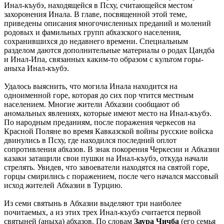
Инал-къубэ, находящейся в Псху, считающейся местом
захоронения Инала. В главе, посвященной этой теме,
приведены описания многочисленных преданий и молений
родовых и фамильных групп абхазского населения,
сохранившихся до недавнего времени. Специальным
разделом даются дополнительные материалы о родах Цандба
и Инал-Ипа, связанных каким-то образом с культом горы-
аныха Инал-къубэ.
Удалось выяснить, что могила Инала находится на
одноименной горе, которая до сих пор чтится местным
населением. Многие жители Абхазии сообщают об
аномальных явлениях, которые имеют место на Инал-къубэ.
По народным преданиям, после поражения черкесов на
Красной Поляне во время Кавказской войны русские войска
двинулись в Псху, где находился последний оплот
сопротивления абхазов. В знак покорения Черкесии и Абхазии
казаки затащили свои пушки на Инал-къубэ, откуда начали
стрелять. Увидев, что завоеватели находятся на святой горе,
горцы смирились с поражением, после чего начался массовый
исход жителей Абхазии в Турцию.
Из семи святынь в Абхазии выделяют три наиболее
почитаемых, а из этих трех Инал-къубэ считается первой
святыней (аныха) абхазов. По словам
Заура Чичба
(его семья