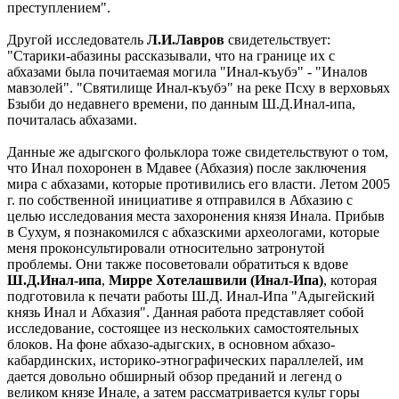
преступлением".
Другой исследователь
Л.И.Лавров
свидетельствует:
"Старики-абазины рассказывали, что на границе их с
абхазами была почитаемая могила "Инал-къубэ" - "Иналов
мавзолей". "Святилище Инал-къубэ" на реке Псху в верховьях
Бзыби до недавнего времени, по данным Ш.Д.Инал-ипа,
почиталась абхазами.
Данные же адыгского фольклора тоже свидетельствуют о том,
что Инал похоронен в Мдавее (Абхазия) после заключения
мира с абхазами, которые противились его власти. Летом 2005
г. по собственной инициативе я отправился в Абхазию с
целью исследования места захоронения князя Инала. Прибыв
в Сухум, я познакомился с абхазскими археологами, которые
меня проконсультировали относительно затронутой
проблемы. Они также посоветовали обратиться к вдове
Ш.Д.Инал-ипа
,
Мирре Хотелашвили (Инал-Ипа)
, которая
подготовила к печати работы Ш.Д. Инал-Ипа "Адыгейский
князь Инал и Абхазия". Данная работа представляет собой
исследование, состоящее из нескольких самостоятельных
блоков. На фоне абхазо-адыгских, в основном абхазо-
кабардинских, историко-этнографических параллелей, им
дается довольно обширный обзор преданий и легенд о
великом князе Инале, а затем рассматривается культ горы