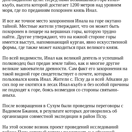
къубэ, высота которой достигает 1200 метров над уровнем
моря, где по преданиям похоронен князь Инал.
И все же точное место захоронения Инала на горе окутано
тайной. Местные жители утверждают, что он может быть
похоронен в пещере на вершинах горы, которую трудно
найти. Другие утверждают, что на южной стороне горы
имеется выступ, напоминающий курган, явно искусственной
формы, где также может находиться прах великого князя.
По всей видимости, Инал как великий деятель и успешный
полководец был предан земле тайно, как и многие другие
великие завоеватели древности. Сам факт его захоронения на
такой видной горе свидетельствует о почете, которым
пользовался князь Инал. Жители с. Псху да и всей Абхазии до
сих пор не охотятся в лесах Инал-къубэ и без особой причины
не подходят к горе, боясь возмездия со стороны святыни-
аныха.
После возвращения в Сухум были проведены переговоры с
Вадимом Бжания, в результате которых договорились об
организации совместной экспедиции в район Псху.
На этой основе возник проект проведений исследований