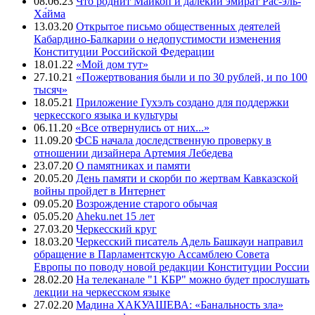
08.06.23
Что роднит Майкоп и далекий эмират Рас-эль-
Ха́йма
13.03.20
Открытое письмо общественных деятелей
Кабардино-Балкарии о недопустимости изменения
Конституции Российской Федерации
18.01.22
«Мой дом тут»
27.10.21
«Пожертвования были и по 30 рублей, и по 100
тысяч»
18.05.21
Приложение Гухэлъ создано для поддержки
черкесского языка и культуры
06.11.20
«Все отвернулись от них...»
11.09.20
ФСБ начала доследственную проверку в
отношении дизайнера Артемия Лебедева
23.07.20
О памятниках и памяти
20.05.20
День памяти и скорби по жертвам Кавказской
войны пройдет в Интернет
09.05.20
Возрождение старого обычая
05.05.20
Aheku.net 15 лет
27.03.20
Черкесский круг
18.03.20
Черкесский писатель Адель Башкауи направил
обращение в Парламентскую Ассамблею Совета
Европы по поводу новой редакции Конституции России
28.02.20
На телеканале "1 КБР" можно будет прослушать
лекции на черкесском языке
27.02.20
Мадина ХАКУАШЕВА: «Банальность зла»