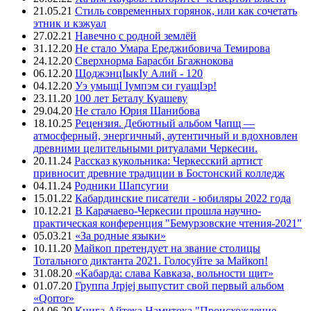
21.05.21
Стиль современных горянок, или как сочетать
этник и кэжуал
27.02.21
Навечно с родной землёй
31.12.20
Не стало Умара Ереджибовича Темирова
24.12.20
Сверхнорма Барасби Бгажнокова
06.12.20
ЩоджэнцIыкIу Алий - 120
04.12.20
Уэ умыщI Iумпэм си гуащIэр!
23.11.20
100 лет Беталу Куашеву
29.04.20
Не стало Юрия Шанибова
18.10.25
Рецензия. Дебютный альбом Чапщ —
атмосферный, энергичный, аутентичный и вдохновлен
древними целительными ритуалами Черкесии.
20.11.24
Рассказ кукольника: Черкесский артист
привносит древние традиции в Бостонский колледж
04.11.24
Родники Шапсугии
15.01.22
Кабардинские писатели - юбиляры 2022 года
10.12.21
В Карачаево-Черкесии прошла научно-
практическая конференция "Бемурзовские чтения-2021"
05.03.21
«За родные языки»
10.11.20
Майкоп претендует на звание столицы
Тотального диктанта 2021. Голосуйте за Майкоп!
31.08.20
«Кабарда: слава Кавказа, вольности щит»
01.07.20
Группа Jrpjej выпустит свой первый альбом
«Qorror»
04.06.20
Книга Айтека Намитока "Происхождение