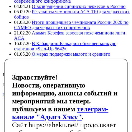
современного конформизма
04.04.21
О возвращении сирийских черкесов в Россию
05.09.20
Результаты чемпионата АСА 110 для черкесских
бойцов
01.03.20
Итоги прошедшего чемпионата России 2020 по
САМБО для черкесских спортсменов
21.02.20
Азамат Керефов завоевал пояс чемпиона лиги
ACA
16.07.20
В Кабардино-Балкарии объявлен конкурс
стартапов «Start-Up 5642»
01.05.20
О мерах поддержки малого и среднего
предпринимательства в регионах компактного
проживания адыгов
15125
Здравствуйте!
Новости, оперативную
Подписывайтесь на черкесский инфоканал в Telegram
информацию, анонсы событий и
Подписаться
мероприятий мы теперь
Главная
публикуем в нашем
телеграм-
Новости
События
канале "Адыгэ Хэку"
.
Библиотека
Сайт https://aheku.net/ продолжает
Галерея
Контакты