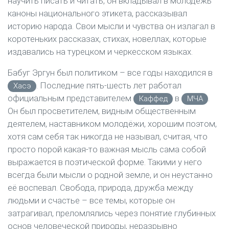
научить писать и читать, он вкладывал в молодёжь
каноны национального этикета, рассказывал
историю народа. Свои мысли и чувства он излагал в
коротеньких рассказах, стихах, новеллах, которые
издавались на турецком и черкесском языках.
Бабуг Эргун был политиком – все годы находился в
. Последние пять-шесть лет работал
Хасэ
официальным представителем
в
.
Каффед
МЧА
Он был просветителем, видным общественным
деятелем, наставником молодёжи, хорошим поэтом,
хотя сам себя так никогда не называл, считая, что
просто порой какая-то важная мысль сама собой
выражается в поэтической форме. Такими у него
всегда были мысли о родной земле, и он неустанно
её воспевал. Свобода, природа, дружба между
людьми и счастье – все темы, которые он
затрагивал, преломлялись через понятие глубинных
основ человеческой природы, неразрывно