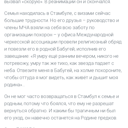
вызвал «скорую». В реанимации он и скончался.
Семья находилась в Стамбуле, с визами сейчас
большие трудности. Но его друзья – руководство и
члены МЧА взяли на себя всю заботу по
организации похорон – у офиса Международной
черкесской ассоциации провели религиозный обряд
и повезли его в родной Бабугей, исполнив его
завещание: «Я умру ещё ранним вечером, никого не
потревожу, умру так же тихо, как звезда падает с
неба. Отвезите меня в Бабугей, на холме похороните,
чтобы оттуда я мог видеть, как живёт и дышит моя
родина»...
Он не мог часто возвращаться в Стамбул к семье и
родным, потому что боялся, что ему не разрешат
вернуться обратно. И каким бы трагичным ни был
его уход, он навечно останется на Родине предков.