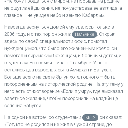
«Не хочу прощаться с миром, не побывав на родине,
не ощутив её дыхания, не почувствовав её взгляда, а
главное – не увидев небо и землю Кабарды».
Навсегда вернуться домой ему удалось только в
2006 году, и с тех пор он жил в
. Открыл
Нальчике
здесь по своей специальности офис, помогал
нуждающимся, что было его жизненным кредо: он
помогал и сирийским беженцам, и больным детям, и
студентам. Его семья жила в Стамбуле. У него
остались два взрослых сына Амирхан и Батухан.
Больше всего на свете Эргун хотел одного – быть
похороненным на исторической родине. На эту тему у
него есть стихотворение «Если я умру», где высказал
заветное желание, чтобы похоронили на кладбище
селения Бабугей.
На одной из встреч со студентами
он сказал:
КБГУ
«Тот, кто не родился и не жил в чужой стране, до