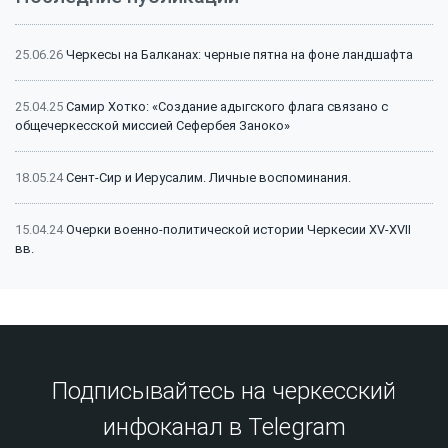
25.06.26
Черкесы на Балканах: черные пятна на фоне ландшафта
25.04.25
Самир Хотко: «Создание адыгского флага связано с
общечеркесской миссией Сефербея Заноко»
18.05.24
Сент-Сир и Иерусалим. Личные воспоминания.
15.04.24
Очерки военно-политической истории Черкесии XV-XVII
вв.
15.04.24
Битва на Малке (1641 г.): классический пример
феодальной войны
15.04.24
Битва на Малке (1641 г.): историография и источники
Подписывайтесь на черкесский
инфоканал в Telegram
13.12.23
Сражение на реке Афипс (1570 г.): исторический контекст