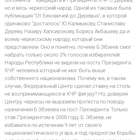
оппонента – кандидата в Президенты КЧР С.Дерева,
но и весь черкесский народ. Одной из таковых была
публикация "От Бековичей до Деревых", в которой
одинаково "досталось" Ю.Калмыкову, Станиславу
Дереву, Назиру Хапсирокову, Борису Акбашеву да и
всему черкесскому народу, который они
представляли. Оно и понятно, почему Б.Эбзеев смог
набрать только около 3% голосов избирателей.
Народы Республики не видели на посту Президента
КЧР человека который не мог быть выше
собственного национализма. Почему же, в таком
случае, Федеральный Центр сделал ставку на столь
не воспринимающуюся в КЧР фигуру? Но, доверяя
Центру, черкесы не выразили протеста по поводу
назначения Б.Эбзеева на пост Президента. Только
став Президентом в 2008 году, Б. Эбзеев, не
избавился по истечении 9 лет от своего
националистического угара, и под предлогом борьбы