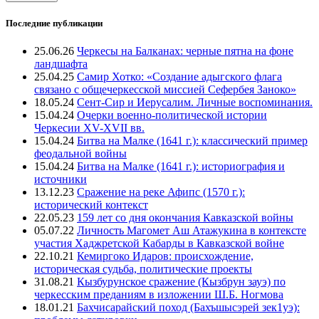
Последние публикации
25.06.26
Черкесы на Балканах: черные пятна на фоне
ландшафта
25.04.25
Самир Хотко: «Создание адыгского флага
связано с общечеркесской миссией Сефербея Заноко»
18.05.24
Сент-Сир и Иерусалим. Личные воспоминания.
15.04.24
Очерки военно-политической истории
Черкесии XV-XVII вв.
15.04.24
Битва на Малке (1641 г.): классический пример
феодальной войны
15.04.24
Битва на Малке (1641 г.): историография и
источники
13.12.23
Сражение на реке Афипс (1570 г.):
исторический контекст
22.05.23
159 лет со дня окончания Кавказской войны
05.07.22
Личность Магомет Аш Атажукина в контексте
участия Хаджретской Кабарды в Кавказской войне
22.10.21
Кемиргоко Идаров: происхождение,
историческая судьба, политические проекты
31.08.21
Кызбурунское сражение (Кызбрун зауэ) по
черкесским преданиям в изложении Ш.Б. Ногмова
18.01.21
Бахчисарайский поход (Бахъшысэрей зек1уэ):