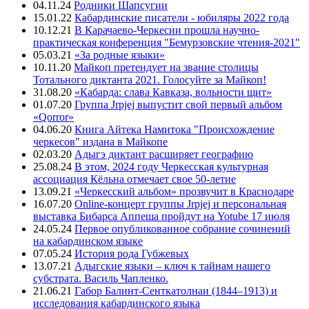
04.11.24
Родники Шапсугии
15.01.22
Кабардинские писатели - юбиляры 2022 года
10.12.21
В Карачаево-Черкесии прошла научно-
практическая конференция "Бемурзовские чтения-2021"
05.03.21
«За родные языки»
10.11.20
Майкоп претендует на звание столицы
Тотального диктанта 2021. Голосуйте за Майкоп!
31.08.20
«Кабарда: слава Кавказа, вольности щит»
01.07.20
Группа Jrpjej выпустит свой первый альбом
«Qorror»
04.06.20
Книга Айтека Намитока "Происхождение
черкесов" издана в Майкопе
02.03.20
Адыгэ диктант расширяет географию
25.08.24
В этом, 2024 году Черкесская культурная
ассоциация Кёльна отмечает свое 50-летие
13.09.21
«Черкесский альбом» прозвучит в Краснодаре
16.07.20
Online-концерт группы Jrpjej и персональная
выставка Бибарса Аппеша пройдут на Yotube 17 июля
24.05.24
Первое опубликованное собрание сочинений
на кабардинском языке
07.05.24
История рода Губжевых
13.07.21
Адыгские языки – ключ к тайнам нашего
субстрата. Василь Чапленко.
21.06.21
Габор Балинт-Сенткатолнаи (1844–1913) и
исследования кабардинского языка