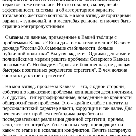
терактов тоже снизилось. Но это говорит, скорее, не об
эффективности системы, а об авторитарном варианте
тотального, жесткого контроля. На мой взгляд, авторитарный
вариант - тупиковый, и, в масштабах региона, он может быть
страшно контрпродуктивным.
- Связаны ли данные, приведенные в Вашей таблице с
проблемами Кавказа? Если да - то с какими именно? В своем
докладе "Россия-2010: меньше стабильности, больше
публичной политики" Вы утверждаете: "Одними деньгами и
полицейскими мерами решить проблемы Северного Кавказа
невозможно". Необходима "долгая и болезненная, не дающая
быстрых позитивных результатов стратегия". В чем должна
состоять суть этой стратегии?
- На мой взгляд, проблемы Кавказа – это, с одной стороны,
собственно кавказские проблемы, копившиеся десятилетиями,
а, с другой, - гипертрофированные, доведенные до крайности
общероссийские проблемы. Это – крайне слабые институты,
персоналистский характер власти, коррупция и так далее. Для
решения этих проблем необходима разработка и
последовательная реализация длинной стратегии, причем,
ясно, что это потребует болезненных мер, приводящих на
каком то этапе и к эскалации конфликтов. Лечить застарелую
болезнь одними приятными на вкус витаминами невозможно.