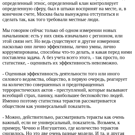
определенный этнос, определенный клан контролирует
определенную сферу, был в штыки воспринят на месте, и, в
конечном счете, Москва была вынуждена отступиться и
сделать так, как того требовали местные люди.
Мы говорим сейчас только об одном измерении новых
начальников: есть у них связь изначально с регионом, или
этой связи нет. Но ведь существуют и другие измерения:
насколько они лично эффективны, лично умны, лично
коррумпированы, способны что-то делать, и какая перед ними
поставлена задача. А без учета всего этого, - так просто, по
статистике, - оценивать их эффективность невозможно.
- Оценивая эффективность деятельности того или иного
силового ведомства, общество, в первую очередь, реагирует
на количество совершенных и предотвращенных
террористических актов - преступлений, которые вызывают
всеобщий страх, панику, наибольшее беспокойство людей.
Именно поэтому статистика терактов рассматривается
обществом как универсальный показатель.
- Можно, действительно, рассматривать теракты как очень
важный, если не универсальный, показатель. Возьмем, к
примеру, Чечню и Ингушетию, где количество терактов
снизилось. Но это две очень разные модели. И та, и другая