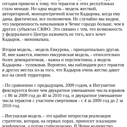
сегодня привели к тому, что терактов в этих республиках
стало меньше. Но одна модель - модель жесткой,
авторитарной, моноцентричной власти Кадырова, когда ему
даны, фактически, все полномочия. Не случайно мы видим,
что укорененность начальников в Чечне гораздо больше, чем в
других субъектах СКФО. Это связано с тем, что возможность
у федерального Центра назначить не того, кого хочет
Кадыров, - минимальна.
Вторая модель, - модель Евкурова, - принципиально другая.
И, мне кажется, именно евкуровская модель, - относительно
более демократичная, - важна и перспективна, а модель
Кадырова - тупиковая. Вероятно, мы наблюдаем рост терактов
в других местах из-за того, что Кадыров очень жестко давит
все на своей территории.
- По сравнению с предыдущим, 2009 годом, в Ингушетии
фиксируется более чем двукратное уменьшение числа взрывов
- с 86 за 2009 год до 40 за 2010 год, и двукратное уменьшение
числа терактов с участием смертников - с 4 за 2009 год до 2 за
2010 год.
- Ингушская модель – это крайне непростая реализация
стратегии, которая, на первых порах, приносит эскалацию
конфликтов, а потом стабилизацию. В Чечне количество