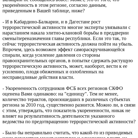
укоренённость в этом регионе, согласно данным,
приведенным в Вашей таблице, ниже?
- И в Кабардино-Балкарии, и в Дагестане рост
террористической активности многие эксперты увязывали с
нарастанием накала элитно-клановой борьбы в преддверии
смены/переназначения главы республики. Если это так, то
сейчас террористическая активность должна пойти на убыль.
Впрочем, здесь возможен эффект самораскручивающейся
спирали, когда усиление давления со стороны
правоохранительных органов, в попытке сдержать растущую
террористическую активность, может, наоборот, вести к ее
усилению, плодя обиженных и озлобленных на
несправедливые действия власти.
- Укорененность сотрудников ФСБ всех регионов СКФО
оценена Вами одинаково: на "единицу". Тем не менее,
количество терактов, произошедших в различных субъектах
региона за 2010 год, существенно разнится. Можно ли, в связи
с этим, утверждать, что показатель укорененности, никак не
влияет на результативность деятельности указанного
ведомства по предотвращению террористической активности?
- Было бы неправильно считать, что какой-то из приводимых