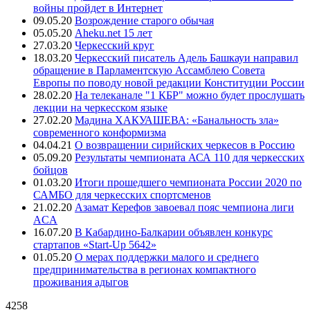
войны пройдет в Интернет
09.05.20
Возрождение старого обычая
05.05.20
Aheku.net 15 лет
27.03.20
Черкесский круг
18.03.20
Черкесский писатель Адель Башкауи направил
обращение в Парламентскую Ассамблею Совета
Европы по поводу новой редакции Конституции России
28.02.20
На телеканале "1 КБР" можно будет прослушать
лекции на черкесском языке
27.02.20
Мадина ХАКУАШЕВА: «Банальность зла»
современного конформизма
04.04.21
О возвращении сирийских черкесов в Россию
05.09.20
Результаты чемпионата АСА 110 для черкесских
бойцов
01.03.20
Итоги прошедшего чемпионата России 2020 по
САМБО для черкесских спортсменов
21.02.20
Азамат Керефов завоевал пояс чемпиона лиги
ACA
16.07.20
В Кабардино-Балкарии объявлен конкурс
стартапов «Start-Up 5642»
01.05.20
О мерах поддержки малого и среднего
предпринимательства в регионах компактного
проживания адыгов
4258