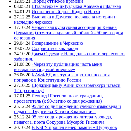
12.05.21
Творец оттисков времени
08.05.21
Шталагерхэм икIуэдыхьа Абазэхэ я щIалэхэр
14.01.21
Исполненный долг Кадыра Натхо
27.12.25
Выставка в Дамаске посвящена истории и
наследию черкесов
17.10.24
Черкесская культурная ассоциация Кёльна
(Германия) отметила красивый юбилей - 50 лет со дня
основания
29.04.24
Возвращение в Черкесию
19.07.22
Сохраниться как народ
24.10.20
Джем Оздемир: Наш долг - спасти черкесов от
забвения.
21.08.20
«Через эту публикацию часть меня
возвращается домой впервые»
26.06.20
КАФФЕД выступила против внесения
поправок в Конституцию России
27.10.25
ЩоджэнцIыкIу Алий къызэралъхурэ илъэси
125-рэ ирокъу!
17.01.25
Леонид Шогенов: поэт, гражданин,
просветитель (к 90-летию со дня рождения)
25.12.24
95 лет со дня рождения ученого-языковеда и
педагога Гяургиева Хатики Закираевича
25.12.24
95 лет со дня рождения литературоведа,
педагога, поэта Сокурова Мусарби Гисовича
30.10.24
В КБГУ прошел вечер памяти «Шурдумов