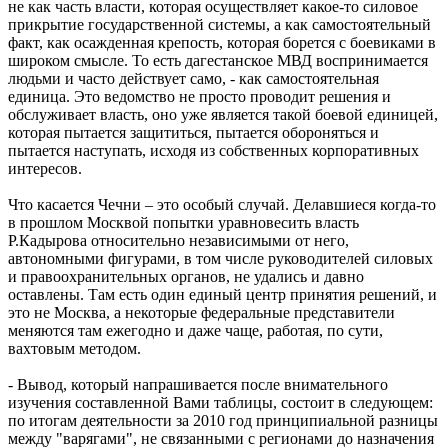
не как часть власти, которая осуществляет какое-то силовое
прикрытие государственной системы, а как самостоятельный
факт, как осажденная крепость, которая борется с боевиками в
широком смысле. То есть дагестанское МВД воспринимается
людьми и часто действует само, - как самостоятельная
единица. Это ведомство не просто проводит решения и
обслуживает власть, оно уже является такой боевой единицей,
которая пытается защититься, пытается обороняться и
пытается наступать, исходя из собственных корпоративных
интересов.
Что касается Чечни – это особый случай. Делавшиеся когда-то
в прошлом Москвой попытки уравновесить власть
Р.Кадырова относительно независимыми от него,
автономными фигурами, в том числе руководителей силовых
и правоохранительных органов, не удались и давно
оставлены. Там есть один единый центр принятия решений, и
это не Москва, а некоторые федеральные представители
меняются там ежегодно и даже чаще, работая, по сути,
вахтовым методом.
- Вывод, который напрашивается после внимательного
изучения составленной Вами таблицы, состоит в следующем:
по итогам деятельности за 2010 год принципиальной разницы
между "варягами", не связанными с регионами до назначения