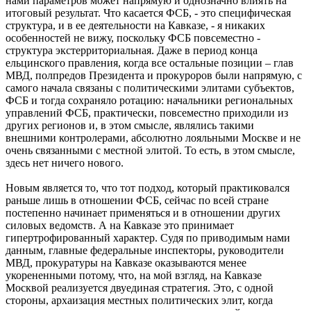
нами параметров может напрямую и однозначно влиять на
итоговый результат. Что касается ФСБ, - это специфическая
структура, и в ее деятельности на Кавказе, - я никаких
особенностей не вижу, поскольку ФСБ повсеместно -
структура экстерриториальная. Даже в период конца
ельцинского правления, когда все остальные позиции – глав
МВД, полпредов Президента и прокуроров были напрямую, с
самого начала связаны с политическими элитами субъектов,
ФСБ и тогда сохраняло ротацию: начальники региональных
управлений ФСБ, практически, повсеместно приходили из
других регионов и, в этом смысле, являлись такими
внешними контролерами, абсолютно лояльными Москве и не
очень связанными с местной элитой. То есть, в этом смысле,
здесь нет ничего нового.
Новым является то, что тот подход, который практиковался
раньше лишь в отношении ФСБ, сейчас по всей стране
постепенно начинает применяться и в отношении других
силовых ведомств. А на Кавказе это принимает
гипертрофированный характер. Судя по приводимым нами
данным, главные федеральные инспекторы, руководители
МВД, прокуратуры на Кавказе оказываются менее
укорененными потому, что, на мой взгляд, на Кавказе
Москвой реализуется двуединая стратегия. Это, с одной
стороны, архаизация местных политических элит, когда