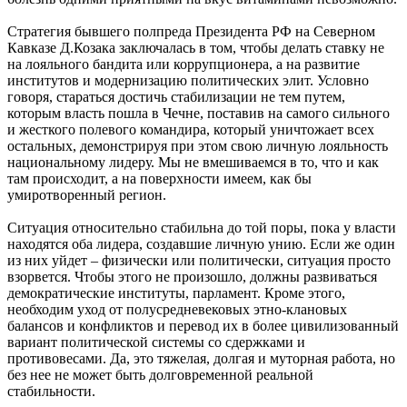
Стратегия бывшего полпреда Президента РФ на Северном
Кавказе Д.Козака заключалась в том, чтобы делать ставку не
на лояльного бандита или коррупционера, а на развитие
институтов и модернизацию политических элит. Условно
говоря, стараться достичь стабилизации не тем путем,
которым власть пошла в Чечне, поставив на самого сильного
и жесткого полевого командира, который уничтожает всех
остальных, демонстрируя при этом свою личную лояльность
национальному лидеру. Мы не вмешиваемся в то, что и как
там происходит, а на поверхности имеем, как бы
умиротворенный регион.
Ситуация относительно стабильна до той поры, пока у власти
находятся оба лидера, создавшие личную унию. Если же один
из них уйдет – физически или политически, ситуация просто
взорвется. Чтобы этого не произошло, должны развиваться
демократические институты, парламент. Кроме этого,
необходим уход от полусредневековых этно-клановых
балансов и конфликтов и перевод их в более цивилизованный
вариант политической системы со сдержками и
противовесами. Да, это тяжелая, долгая и муторная работа, но
без нее не может быть долговременной реальной
стабильности.