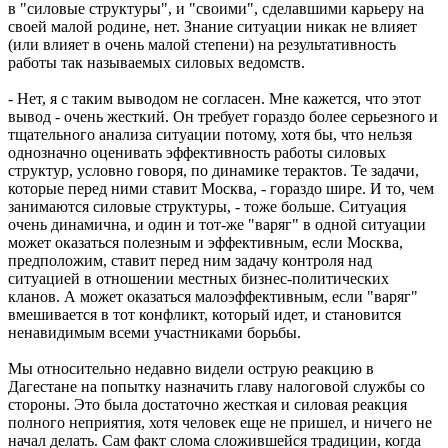
в "силовые структуры", и "своими", сделавшими карьеру на
своей малой родине, нет. Знание ситуации никак не влияет
(или влияет в очень малой степени) на результативность
работы так называемых силовых ведомств.
- Нет, я с таким выводом не согласен. Мне кажется, что этот
вывод - очень жесткий. Он требует гораздо более серьезного и
тщательного анализа ситуации потому, хотя бы, что нельзя
однозначно оценивать эффективность работы силовых
структур, условно говоря, по динамике терактов. Те задачи,
которые перед ними ставит Москва, - гораздо шире. И то, чем
занимаются силовые структуры, - тоже больше. Ситуация
очень динамична, и один и тот-же "варяг" в одной ситуации
может оказаться полезным и эффективным, если Москва,
предположим, ставит перед ним задачу контроля над
ситуацией в отношении местных бизнес-политических
кланов. А может оказаться малоэффективным, если "варяг"
вмешивается в тот конфликт, который идет, и становится
ненавидимым всеми участниками борьбы.
Мы относительно недавно видели острую реакцию в
Дагестане на попытку назначить главу налоговой службы со
стороны. Это была достаточно жесткая и силовая реакция
полного неприятия, хотя человек еще не пришел, и ничего не
начал делать. Сам факт слома сложившейся традиции, когда