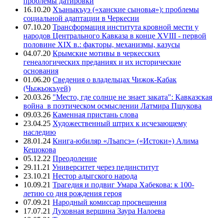
проблемы датировки
16.10.20
Хъаныкъуэ («ханские сыновья»): проблемы
социальной адаптации в Черкесии
07.10.20
Трансформация института кровной мести у
народов Центрального Кавказа в конце XVIII - первой
половине XIX в.: факторы, механизмы, казусы
04.07.20
Крымские мотивы в черкесских
генеалогических преданиях и их исторические
основания
01.06.20
Сведения о владельцах Чижок-Кабак
(Чыжьокъуей)
20.03.26
"Место, где солнце не знает заката": Кавказская
война в поэтическом осмыслении Латмира Пшукова
09.03.26
Каменная пристань слова
23.04.25
Художественный штрих к исчезающему
наследию
28.01.24
Книга-юбиляр «Лъапсэ» («Истоки») Алима
Кешокова
05.12.22
Преодоление
29.11.21
Университет через пединститут
23.10.21
Нестор адыгского народа
10.09.21
Трагедия и подвиг Умара Хабекова: к 100-
летию со дня рождения героя
07.09.21
Народный комиссар просвещения
17.07.21
Духовная вершина Заура Налоева