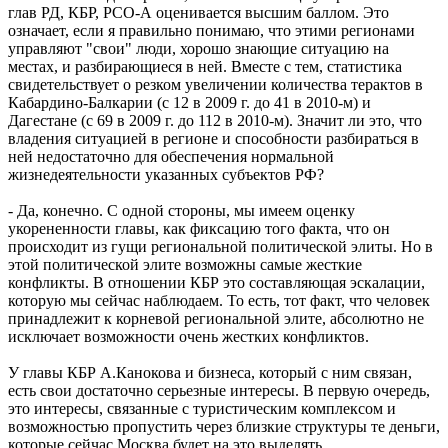
глав РД, КБР, РСО-А оценивается высшим баллом. Это
означает, если я правильно понимаю, что этими регионами
управляют "свои" люди, хорошо знающие ситуацию на
местах, и разбирающиеся в ней. Вместе с тем, статистика
свидетельствует о резком увеличении количества терактов в
Кабардино-Балкарии (с 12 в 2009 г. до 41 в 2010-м) и
Дагестане (с 69 в 2009 г. до 112 в 2010-м). Значит ли это, что
владения ситуацией в регионе и способности разбираться в
ней недостаточно для обеспечения нормальной
жизнедеятельности указанных субъектов РФ?
- Да, конечно. С одной стороны, мы имеем оценку
укорененности главы, как фиксацию того факта, что он
происходит из гущи региональной политической элиты. Но в
этой политической элите возможны самые жесткие
конфликты. В отношении КБР это составляющая эскалации,
которую мы сейчас наблюдаем. То есть, тот факт, что человек
принадлежит к корневой региональной элите, абсолютно не
исключает возможности очень жестких конфликтов.
У главы КБР А.Канокова и бизнеса, который с ним связан,
есть свои достаточно серьезные интересы. В первую очередь,
это интересы, связанные с туристическим комплексом и
возможностью пропустить через близкие структуры те деньги,
которые сейчас Москва будет на это выделять.