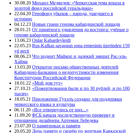
30.08.20
Михаил Медведев: «Черкесская тема вошла в
золотой фонд российской геральдики»
22.04.20
Генофонд убыхов – народа, ушедшего в
историю
04.12.23
Новые грани генома кабардинской лошади
28.01.21
От приятного удивления до восторга: учёные о
геноме кабардинской лошади
13.06.23
Onlar Kabardeylerdi
22.05.23
Rus-Kafkas savaşının sona ermesinin üzerinden 159
yıl geçti
08.06.23
Что роднит Майкоп и далекий эмират Рас-эль-
Ха́йма
13.03.20
Открытое письмо общественных деятелей
Кабардино-Балкарии о недопустимости изменения
Конституции Российской Федерации
18.01.22
«Мой дом тут»
27.10.21
«Пожертвования были и по 30 рублей, и по 100
тысяч»
18.05.21
Приложение Гухэлъ создано для поддержки
черкесского языка и культуры
06.11.20
«Все отвернулись от них...»
11.09.20
ФСБ начала доследственную проверку в
отношении дизайнера Артемия Лебедева
23.07.20
О памятниках и памяти
20.05.20
День памяти и скорби по жертвам Кавказской