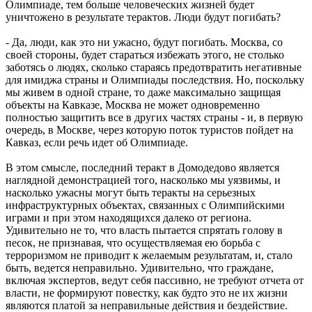
Олимпиаде, тем больше человеческих жизней будет
уничтожено в результате терактов. Люди будут погибать?
- Да, люди, как это ни ужасно, будут погибать. Москва, со
своей стороны, будет стараться избежать этого, не столько
заботясь о людях, сколько стараясь предотвратить негативные
для имиджа страны и Олимпиады последствия. Но, поскольку
мы живем в одной стране, то даже максимально защищая
объекты на Кавказе, Москва не может одновременно
полностью защитить все в других частях страны - и, в первую
очередь, в Москве, через которую поток туристов пойдет на
Кавказ, если речь идет об Олимпиаде.
В этом смысле, последний теракт в Домодедово является
наглядной демонстрацией того, насколько мы уязвимы, и
насколько ужасны могут быть теракты на серьезных
инфраструктурных объектах, связанных с Олимпийскими
играми и при этом находящихся далеко от региона.
Удивительно не то, что власть пытается спрятать голову в
песок, не признавая, что осуществляемая ею борьба с
терроризмом не приводит к желаемым результатам, и, стало
быть, ведется неправильно. Удивительно, что граждане,
включая экспертов, ведут себя пассивно, не требуют отчета от
власти, не формируют повестку, как будто это не их жизни
являются платой за неправильные действия и бездействие.