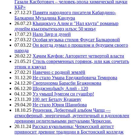
Газали Касботович – человек-эпоха химической науки
КБР»
27.12.23
Памяти народного писателя Кабардино-
Балкарии Мухадина Кандура
26.07.23
Кlыщокъуэ Алим и "Нал къута" романыр
дунейм къызэрытехьэрэ илъэс 50 мэхъу
17.07.23
Нало Заур и дуней
27.03.22
Особая музыка стихов Фоусат Балкаровой
07.03.22
Он всегда думал о прошлом и будущем своего
народа
20.02.22
Хачим Кауфов: Авторитет четвертой власти
21.05.21
Стиль современных горянок, или как сочетать
этник и кэжуал
27.02.21
Навечно с родной землёй
31.12.20
Не стало Умара Ереджибовича Темирова
24.12.20
Сверхнорма Барасби Бгажнокова
06.12.20
ЩоджэнцIыкIу Алий - 120
04.12.20
Уэ умыщI Iумпэм си гуащIэр!
23.11.20
100 лет Беталу Куашеву
29.04.20
Не стало Юрия Шанибова
18.10.25
Рецензия. Дебютный альбом Чапщ —
атмосферный, энергичный, аутентичный и вдохновлен
древними целительными ритуалами Черкесии.
20.11.24
Рассказ кукольника: Черкесский артист
привносит древние традиции в Бостонский колледж