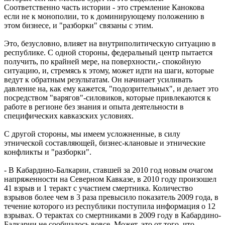
Соответственно часть истории - это стремление Канокова
если не к монополии, то к доминирующему положению в
этом бизнесе, и "разборки" связаны с этим.
Это, безусловно, влияет на внутриполитическую ситуацию в
республике. С одной стороны, федеральный центр пытается
получить, по крайней мере, на поверхности,- спокойную
ситуацию, и, стремясь к этому, может идти на шаги, которые
ведут к обратным результатам. Он начинает усиливать
давление на, как ему кажется, "подозрительных", и делает это
посредством "варягов"-силовиков, которые привлекаются к
работе в регионе без знания и опыта деятельности в
специфических кавказских условиях.
С другой стороны, мы имеем усложненные, в силу
этнической составляющей, бизнес-клановые и этнические
конфликты и "разборки".
- В Кабардино-Балкарии, ставшей за 2010 год новым очагом
напряженности на Северном Кавказе, в 2010 году произошел
41 взрыв и 1 теракт с участием смертника. Количество
взрывов более чем в 3 раза превысило показатель 2009 года, в
течение которого из республики поступила информация о 12
взрывах. О терактах со смертниками в 2009 году в Кабардино-
Балкарии не сообщалось вовсе. Может, это от того, что