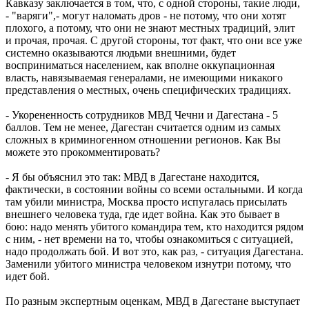
Кавказу заключается в том, что, с одной стороны, такие люди,
- "варяги",- могут наломать дров - не потому, что они хотят
плохого, а потому, что они не знают местных традиций, элит
и прочая, прочая. С другой стороны, тот факт, что они все уже
системно оказываются людьми внешними, будет
восприниматься населением, как вполне оккупационная
власть, навязываемая генералами, не имеющими никакого
представления о местных, очень специфических традициях.
- Укорененность сотрудников МВД Чечни и Дагестана - 5
баллов. Тем не менее, Дагестан считается одним из самых
сложных в криминогенном отношении регионов. Как Вы
можете это прокомментировать?
- Я бы объяснил это так: МВД в Дагестане находится,
фактически, в состоянии войны со всеми остальными. И когда
там убили министра, Москва просто испугалась присылать
внешнего человека туда, где идет война. Как это бывает в
бою: надо менять убитого командира тем, кто находится рядом
с ним, - нет времени на то, чтобы ознакомиться с ситуацией,
надо продолжать бой. И вот это, как раз, - ситуация Дагестана.
Заменили убитого министра человеком изнутри потому, что
идет бой.
По разным экспертным оценкам, МВД в Дагестане выступает