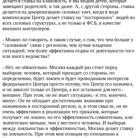
делается ставка на клановость, и мы видим детей, которые
замещают родителей, и так далее. А, с другой стороны, ставка
делается на декоренизацию силовых элит, когда в виде
компенсации Центр делает ставку на "посторонних" людей во
всех силовых структурах, а не только в ФСБ, в качестве
внешних контролеров.
- Можно ли говорить, в таком случае, о том, что чем больше у
"силовиков" связи с регионом, чем лучше владение
ситуацией, тем более эффективна отдача от деятельности того
или иного ведомства?
- Нет, не обязательно. Москва каждый раз стоит перед
выбором: человек, который приходит со стороны, по
определению, будет лоялен и будет проводником интересов
федерального Центра просто потому, что Центр его назначил,
и он зависит только от Центра, а все остальное для него -
внешнее. При этом, он не знает ситуацию,- и это, конечно,
минус. Он не обладает достаточными знаниями при
назначении в посторонний регион, и, в этом смысле, он не
очень эффективен в реализации тех приказов, которые
получает: он лоялен, но его эффективность сомнительна, или
значительно меньше, чем у местного человека. И выбирая
между лояльностью и эффективностью, Москва делает ставку
на лояльность. При этом моя позиция по отношению к