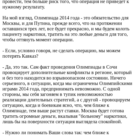
провести, тем больше риск того, что операция не приведет к
нужному результату.
На мой взгляд, Олимпиада 2014 года - это обязательство для
Москвы, и для Путина, прежде всего, что на протяжении
оставшихся трех лет, все будет прекрасно, и мы будем колоть
пациенту наркотики, тратить на это любые деньги для того,
чтобы оттянуть момент операции.
- Если, условно говоря, не сделать операцию, мы можем
потерять Кавказ?
- Да, это так. Сам факт проведения Олимпиады в Сочи
провоцирует дополнительные конфликты в регионе, который
и без того находится во взрывоопасном состоянии. Ничего
серьезного, в ситуации, когда мы ограничены Олимпийскими
играми 2014 года, предпринимать невозможно. С одной
стороны, мы себя загоняем в тупик невозможностью
реализации длительных стратегий, а с другой - провоцируем
ситуацию, когда и боевикам ясно, что, чем ближе к
Олимпиаде, тем выше растут ставки. Москва будет готова
тратить огромные деньги, вкалывая "больному" наркотики,
лишь бы на поверхности ситуация выглядела спокойной.
- Нужно ли понимать Ваши слова так: чем ближе к