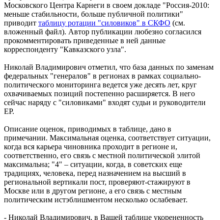
Московского Центра Карнеги в своем докладе "Россия-2010:
меньше стабильности, больше публичной политики"
приводит
таблицу ротации "силовиков" в СКФО
(см.
вложенный файл). Автор публикации любезно согласился
прокомментировать приведенные в ней данные
корреспонденту "Кавказского узла".
Николай Владимирович отметил, что база данных по заменам
федеральных "генералов" в регионах в рамках социально-
политического мониторинга ведется уже десять лет, круг
охвачиваемых позиций постепенно расширяется. В него
сейчас наряду с "силовиками" входят судьи и руководители
ЕР.
Описание оценок, приводимых в таблице, дано в
примечании. Максимальная оценка, соответствует ситуации,
когда вся карьера чиновника проходит в регионе и,
соответственно, его связь с местной политической элитой
максимальна; "4" – ситуации, когда, в советских еще
традициях, человека, перед назначением на высший в
региональной вертикали пост, проверяют-стажируют в
Москве или в другом регионе, а его связь с местным
политическим истэблишментом несколько ослабевает.
- Николай Владимирович, в Вашей таблице укорененность