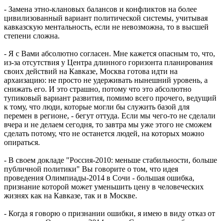
- Замена этно-клановых балансов и конфликтов на более
цивилизованный вариант политической системы, учитывая
кавказскую ментальность, если не невозможна, то в высшей
степени сложна.
- Я с Вами абсолютно согласен. Мне кажется опасным то, что,
из-за отсутствия у Центра длинного горизонта планирования
своих действий на Кавказе, Москва готова идти на
архаизацию: не просто не удерживать нынешний уровень, а
снижать его. И это страшно, потому что это абсолютно
тупиковый вариант развития, помимо всего прочего, ведущий
к тому, что люди, которые могли бы служить базой для
перемен в регионе, - бегут оттуда. Если мы чего-то не сделали
вчера и не делаем сегодня, то завтра мы уже этого не сможем
сделать потому, что не останется людей, на которых можно
опираться.
- В своем докладе "Россия-2010: меньше стабильности, больше
публичной политики" Вы говорите о том, что идея
проведения Олимпиады-2014 в Сочи - большая ошибка,
признание которой может уменьшить цену в человеческих
жизнях как на Кавказе, так и в Москве.
- Когда я говорю о признании ошибки, я имею в виду отказ от