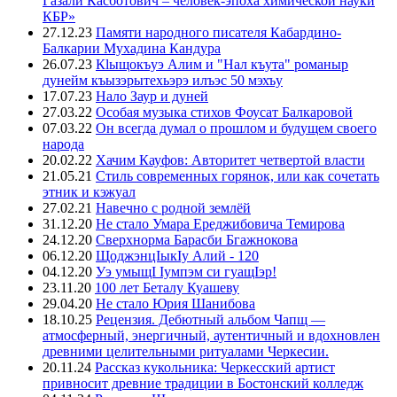
Газали Касботович – человек-эпоха химической науки
КБР»
27.12.23
Памяти народного писателя Кабардино-
Балкарии Мухадина Кандура
26.07.23
Кlыщокъуэ Алим и "Нал къута" романыр
дунейм къызэрытехьэрэ илъэс 50 мэхъу
17.07.23
Нало Заур и дуней
27.03.22
Особая музыка стихов Фоусат Балкаровой
07.03.22
Он всегда думал о прошлом и будущем своего
народа
20.02.22
Хачим Кауфов: Авторитет четвертой власти
21.05.21
Стиль современных горянок, или как сочетать
этник и кэжуал
27.02.21
Навечно с родной землёй
31.12.20
Не стало Умара Ереджибовича Темирова
24.12.20
Сверхнорма Барасби Бгажнокова
06.12.20
ЩоджэнцIыкIу Алий - 120
04.12.20
Уэ умыщI Iумпэм си гуащIэр!
23.11.20
100 лет Беталу Куашеву
29.04.20
Не стало Юрия Шанибова
18.10.25
Рецензия. Дебютный альбом Чапщ —
атмосферный, энергичный, аутентичный и вдохновлен
древними целительными ритуалами Черкесии.
20.11.24
Рассказ кукольника: Черкесский артист
привносит древние традиции в Бостонский колледж