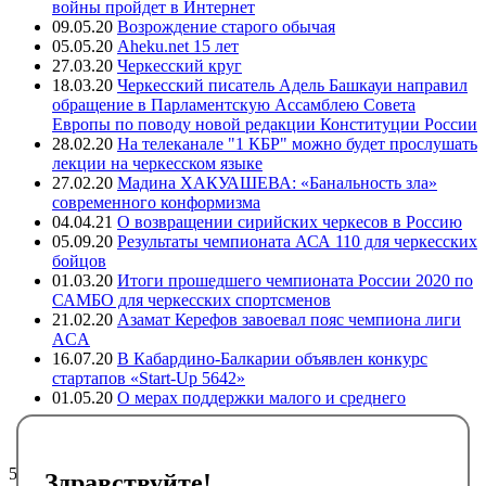
войны пройдет в Интернет
09.05.20
Возрождение старого обычая
05.05.20
Aheku.net 15 лет
27.03.20
Черкесский круг
18.03.20
Черкесский писатель Адель Башкауи направил
обращение в Парламентскую Ассамблею Совета
Европы по поводу новой редакции Конституции России
28.02.20
На телеканале "1 КБР" можно будет прослушать
лекции на черкесском языке
27.02.20
Мадина ХАКУАШЕВА: «Банальность зла»
современного конформизма
04.04.21
О возвращении сирийских черкесов в Россию
05.09.20
Результаты чемпионата АСА 110 для черкесских
бойцов
01.03.20
Итоги прошедшего чемпионата России 2020 по
САМБО для черкесских спортсменов
21.02.20
Азамат Керефов завоевал пояс чемпиона лиги
ACA
16.07.20
В Кабардино-Балкарии объявлен конкурс
стартапов «Start-Up 5642»
01.05.20
О мерах поддержки малого и среднего
предпринимательства в регионах компактного
проживания адыгов
5427
Здравствуйте!