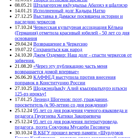
08.05.21
Шталагерхэм икIуэдыхьа Абазэхэ я щIалэхэр
14.01.21
Исполненный долг Кадыра Натхо
27.12.25
Выставка в Дамаске посвящена истории и
наследию черкесов
17.10.24
Черкесская культурная ассоциация Кёльна
(Германия) отметила красивый юбилей - 50 лет со дня
основания
29.04.24
Возвращение в Черкесию
19.07.22
Сохраниться как народ
24.10.20
Джем Оздемир: Наш долг - спасти черкесов от
забвения.
21.08.20
«Через эту публикацию часть меня
возвращается домой впервые»
26.06.20
КАФФЕД выступила против внесения
поправок в Конституцию России
27.10.25
ЩоджэнцIыкIу Алий къызэралъхурэ илъэси
125-рэ ирокъу!
17.01.25
Леонид Шогенов: поэт, гражданин,
просветитель (к 90-летию со дня рождения)
25.12.24
95 лет со дня рождения ученого-языковеда и
педагога Гяургиева Хатики Закираевича
25.12.24
95 лет со дня рождения литературоведа,
педагога, поэта Сокурова Мусарби Гисовича
30.10.24
В КБГУ прошел вечер памяти «Шурдумов