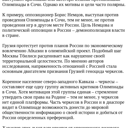
Олимпиады в Сочи. Однако их мотивы и цели часто полярны.
К примеру, оппозиционер Борис Немцов, выступая против
проведения Олимпиады в Сочи, тем не менее, не против
проведения игр в другом месте России. Цель Немцова и
политической оппозиции в России – демонополизация власти
в стране.
Грузия протестует против планов России по экономическому
вовлечению Абхазии в олимпийский проект. Подобный шаг
Москвы Тбилиси расценивает как нарушение своей
территориальной целостности. По мнению авторов
исследования, напряженность отношений с Россией стала
основным двигателем признания Грузией геноцида черкесов.
Коренное население северо-западного Кавказа ­– черкесы –
составляют еще одну группу активных критиков Олимпиады
в Сочи. Хотя мотивация этой группы единая – стремление
утвердить свои права на Родине – тем не менее, у черкесов
нет единой платформы. Часть черкесов в России и в диаспоре
видит в Олимпиаде возможность донести до мировой
общественности информацию о своей истории и добиться от
России определенных преференций.
Характер этих льгот варьируется от упрощенного визового