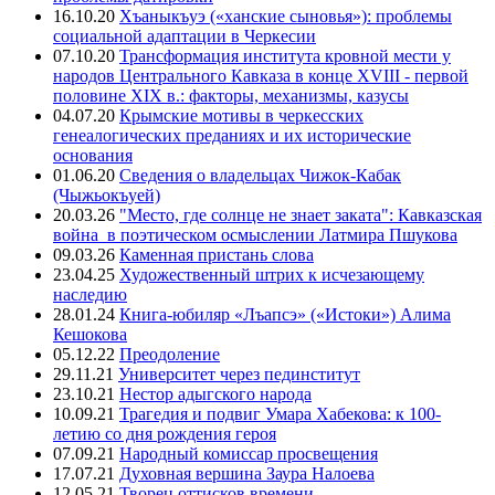
16.10.20
Хъаныкъуэ («ханские сыновья»): проблемы
социальной адаптации в Черкесии
07.10.20
Трансформация института кровной мести у
народов Центрального Кавказа в конце XVIII - первой
половине XIX в.: факторы, механизмы, казусы
04.07.20
Крымские мотивы в черкесских
генеалогических преданиях и их исторические
основания
01.06.20
Сведения о владельцах Чижок-Кабак
(Чыжьокъуей)
20.03.26
"Место, где солнце не знает заката": Кавказская
война в поэтическом осмыслении Латмира Пшукова
09.03.26
Каменная пристань слова
23.04.25
Художественный штрих к исчезающему
наследию
28.01.24
Книга-юбиляр «Лъапсэ» («Истоки») Алима
Кешокова
05.12.22
Преодоление
29.11.21
Университет через пединститут
23.10.21
Нестор адыгского народа
10.09.21
Трагедия и подвиг Умара Хабекова: к 100-
летию со дня рождения героя
07.09.21
Народный комиссар просвещения
17.07.21
Духовная вершина Заура Налоева
12.05.21
Творец оттисков времени