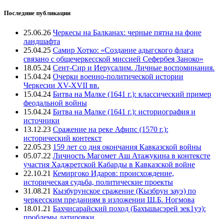
Последние публикации
25.06.26
Черкесы на Балканах: черные пятна на фоне
ландшафта
25.04.25
Самир Хотко: «Создание адыгского флага
связано с общечеркесской миссией Сефербея Заноко»
18.05.24
Сент-Сир и Иерусалим. Личные воспоминания.
15.04.24
Очерки военно-политической истории
Черкесии XV-XVII вв.
15.04.24
Битва на Малке (1641 г.): классический пример
феодальной войны
15.04.24
Битва на Малке (1641 г.): историография и
источники
13.12.23
Сражение на реке Афипс (1570 г.):
исторический контекст
22.05.23
159 лет со дня окончания Кавказской войны
05.07.22
Личность Магомет Аш Атажукина в контексте
участия Хаджретской Кабарды в Кавказской войне
22.10.21
Кемиргоко Идаров: происхождение,
историческая судьба, политические проекты
31.08.21
Кызбурунское сражение (Кызбрун зауэ) по
черкесским преданиям в изложении Ш.Б. Ногмова
18.01.21
Бахчисарайский поход (Бахъшысэрей зек1уэ):
проблемы датировки