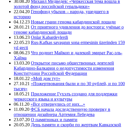
30.08.20
Михаил Медведев: «Черкесская тема вошла в
золотой фонд российской геральдики»
22.04.20
Генофонд убыхов – народа, ушедшего в
историю
04.12.23
Новые грани генома кабардинской лошади
28.01.21
От приятного удивления до восторга: учёные о
геноме кабардинской лошади
13.06.23
Onlar Kabardeylerdi
22.05.23
Rus-Kafkas savaşının sona ermesinin üzerinden 159
yıl geçti
08.06.23
Что роднит Майкоп и далекий эмират Рас-эль-
Ха́йма
13.03.20
Открытое письмо общественных деятелей
Кабардино-Балкарии о недопустимости изменения
Конституции Российской Федерации
18.01.22
«Мой дом тут»
27.10.21
«Пожертвования были и по 30 рублей, и по 100
тысяч»
18.05.21
Приложение Гухэлъ создано для поддержки
черкесского языка и культуры
06.11.20
«Все отвернулись от них...»
11.09.20
ФСБ начала доследственную проверку в
отношении дизайнера Артемия Лебедева
23.07.20
О памятниках и памяти
20.05.20
День памяти и скорби по жертвам Кавказской