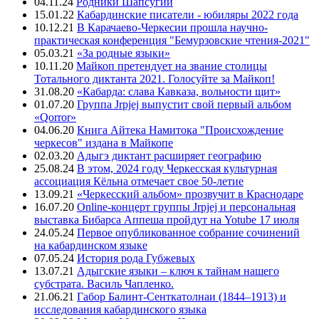
04.11.24
Родники Шапсугии
15.01.22
Кабардинские писатели - юбиляры 2022 года
10.12.21
В Карачаево-Черкесии прошла научно-
практическая конференция "Бемурзовские чтения-2021"
05.03.21
«За родные языки»
10.11.20
Майкоп претендует на звание столицы
Тотального диктанта 2021. Голосуйте за Майкоп!
31.08.20
«Кабарда: слава Кавказа, вольности щит»
01.07.20
Группа Jrpjej выпустит свой первый альбом
«Qorror»
04.06.20
Книга Айтека Намитока "Происхождение
черкесов" издана в Майкопе
02.03.20
Адыгэ диктант расширяет географию
25.08.24
В этом, 2024 году Черкесская культурная
ассоциация Кёльна отмечает свое 50-летие
13.09.21
«Черкесский альбом» прозвучит в Краснодаре
16.07.20
Online-концерт группы Jrpjej и персональная
выставка Бибарса Аппеша пройдут на Yotube 17 июля
24.05.24
Первое опубликованное собрание сочинений
на кабардинском языке
07.05.24
История рода Губжевых
13.07.21
Адыгские языки – ключ к тайнам нашего
субстрата. Василь Чапленко.
21.06.21
Габор Балинт-Сенткатолнаи (1844–1913) и
исследования кабардинского языка