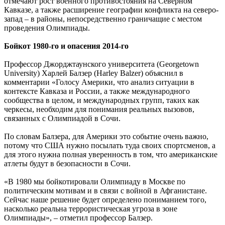
отмечают рост военного противостояния на Северном
Кавказе, а также расширение географии конфликта на северо-
запад – в районы, непосредственно граничащие с местом
проведения Олимпиады.
Бойкот 1980-го и опасения 2014-го
Профессор Джорджтаунского университета (Georgetown
University) Харлей Балзер (Harley Balzer) объяснил в
комментарии «Голосу Америки, что анализ ситуации в
контексте Кавказа и России, а также международного
сообщества в целом, и международных групп, таких как
черкесы, необходим для понимания реальных вызовов,
связанных с Олимпиадой в Сочи.
По словам Балзера, для Америки это событие очень важно,
потому что США нужно посылать туда своих спортсменов, а
для этого нужна полная уверенность в том, что американские
атлеты будут в безопасности в Сочи.
«В 1980 мы бойкотировали Олимпиаду в Москве по
политическим мотивам и в связи с войной в Афганистане.
Сейчас наше решение будет определено пониманием того,
насколько реальна террористическая угроза в зоне
Олимпиады», – отметил профессор Балзер.