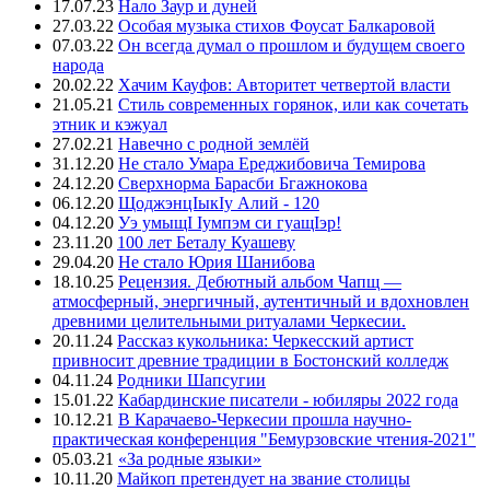
17.07.23
Нало Заур и дуней
27.03.22
Особая музыка стихов Фоусат Балкаровой
07.03.22
Он всегда думал о прошлом и будущем своего
народа
20.02.22
Хачим Кауфов: Авторитет четвертой власти
21.05.21
Стиль современных горянок, или как сочетать
этник и кэжуал
27.02.21
Навечно с родной землёй
31.12.20
Не стало Умара Ереджибовича Темирова
24.12.20
Сверхнорма Барасби Бгажнокова
06.12.20
ЩоджэнцIыкIу Алий - 120
04.12.20
Уэ умыщI Iумпэм си гуащIэр!
23.11.20
100 лет Беталу Куашеву
29.04.20
Не стало Юрия Шанибова
18.10.25
Рецензия. Дебютный альбом Чапщ —
атмосферный, энергичный, аутентичный и вдохновлен
древними целительными ритуалами Черкесии.
20.11.24
Рассказ кукольника: Черкесский артист
привносит древние традиции в Бостонский колледж
04.11.24
Родники Шапсугии
15.01.22
Кабардинские писатели - юбиляры 2022 года
10.12.21
В Карачаево-Черкесии прошла научно-
практическая конференция "Бемурзовские чтения-2021"
05.03.21
«За родные языки»
10.11.20
Майкоп претендует на звание столицы