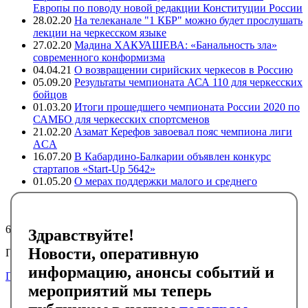
Европы по поводу новой редакции Конституции России
28.02.20
На телеканале "1 КБР" можно будет прослушать
лекции на черкесском языке
27.02.20
Мадина ХАКУАШЕВА: «Банальность зла»
современного конформизма
04.04.21
О возвращении сирийских черкесов в Россию
05.09.20
Результаты чемпионата АСА 110 для черкесских
бойцов
01.03.20
Итоги прошедшего чемпионата России 2020 по
САМБО для черкесских спортсменов
21.02.20
Азамат Керефов завоевал пояс чемпиона лиги
ACA
16.07.20
В Кабардино-Балкарии объявлен конкурс
стартапов «Start-Up 5642»
01.05.20
О мерах поддержки малого и среднего
предпринимательства в регионах компактного
проживания адыгов
6432
Здравствуйте!
Новости, оперативную
Подписывайтесь на черкесский инфоканал в Telegram
информацию, анонсы событий и
Подписаться
мероприятий мы теперь
Главная