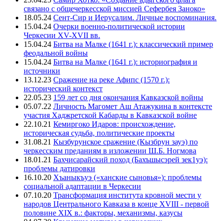
связано с общечеркесской миссией Сефербея Заноко»
18.05.24
Сент-Сир и Иерусалим. Личные воспоминания.
15.04.24
Очерки военно-политической истории
Черкесии XV-XVII вв.
15.04.24
Битва на Малке (1641 г.): классический пример
феодальной войны
15.04.24
Битва на Малке (1641 г.): историография и
источники
13.12.23
Сражение на реке Афипс (1570 г.):
исторический контекст
22.05.23
159 лет со дня окончания Кавказской войны
05.07.22
Личность Магомет Аш Атажукина в контексте
участия Хаджретской Кабарды в Кавказской войне
22.10.21
Кемиргоко Идаров: происхождение,
историческая судьба, политические проекты
31.08.21
Кызбурунское сражение (Кызбрун зауэ) по
черкесским преданиям в изложении Ш.Б. Ногмова
18.01.21
Бахчисарайский поход (Бахъшысэрей зек1уэ):
проблемы датировки
16.10.20
Хъаныкъуэ («ханские сыновья»): проблемы
социальной адаптации в Черкесии
07.10.20
Трансформация института кровной мести у
народов Центрального Кавказа в конце XVIII - первой
половине XIX в.: факторы, механизмы, казусы