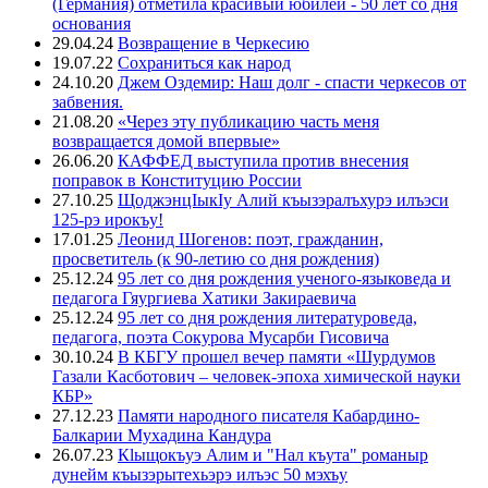
(Германия) отметила красивый юбилей - 50 лет со дня
основания
29.04.24
Возвращение в Черкесию
19.07.22
Сохраниться как народ
24.10.20
Джем Оздемир: Наш долг - спасти черкесов от
забвения.
21.08.20
«Через эту публикацию часть меня
возвращается домой впервые»
26.06.20
КАФФЕД выступила против внесения
поправок в Конституцию России
27.10.25
ЩоджэнцIыкIу Алий къызэралъхурэ илъэси
125-рэ ирокъу!
17.01.25
Леонид Шогенов: поэт, гражданин,
просветитель (к 90-летию со дня рождения)
25.12.24
95 лет со дня рождения ученого-языковеда и
педагога Гяургиева Хатики Закираевича
25.12.24
95 лет со дня рождения литературоведа,
педагога, поэта Сокурова Мусарби Гисовича
30.10.24
В КБГУ прошел вечер памяти «Шурдумов
Газали Касботович – человек-эпоха химической науки
КБР»
27.12.23
Памяти народного писателя Кабардино-
Балкарии Мухадина Кандура
26.07.23
Кlыщокъуэ Алим и "Нал къута" романыр
дунейм къызэрытехьэрэ илъэс 50 мэхъу