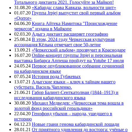
Тотального диктанта 2021. Голосуйте за Майкоп!
31.08.20
«Кабарда: слава Кавказа, вольности щит»
01.07.20
Группа Jrpjej выпустит свой первый альбом
«Qorror»
04.06.20
Книга Айтека Намитока "Происхождение
черкесов" издана в Майкопе
02.03.20
Адыгэ диктант расширяет географию
25.08.24
В этом, 2024 году Черкесская культурная
ассоциация Кёльна отмечает свое 50-летие
13.09.21
«Черкесский альбом» прозвучит в Краснодаре
16.07.20
Online-концерт группы Jrpjej и персональная
выставка Бибарса Аппеша пройдут на Yotube 17 июля
24.05.24
Первое опубликованное собрание сочинений
на кабардинском языке
07.05.24
История рода Губжевых
13.07.21
Адыгские языки – ключ к тайнам нашего
субстрата. Василь Чапленко.
21.06.21
Габор Балинт-Сенткатолнаи (1844–1913) и
исследования кабардинского языка
30.08.20
Михаил Медведев: «Черкесская тема вошла в
золотой фонд российской геральдики»
22.04.20
Генофонд убыхов – народа, ушедшего в
историю
04.12.23
Новые грани генома кабардинской лошади
28.01.21
От приятного удивления до восторга: учёные о