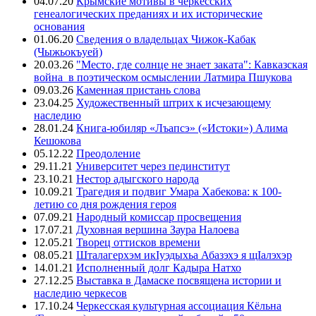
04.07.20
Крымские мотивы в черкесских
генеалогических преданиях и их исторические
основания
01.06.20
Сведения о владельцах Чижок-Кабак
(Чыжьокъуей)
20.03.26
"Место, где солнце не знает заката": Кавказская
война в поэтическом осмыслении Латмира Пшукова
09.03.26
Каменная пристань слова
23.04.25
Художественный штрих к исчезающему
наследию
28.01.24
Книга-юбиляр «Лъапсэ» («Истоки») Алима
Кешокова
05.12.22
Преодоление
29.11.21
Университет через пединститут
23.10.21
Нестор адыгского народа
10.09.21
Трагедия и подвиг Умара Хабекова: к 100-
летию со дня рождения героя
07.09.21
Народный комиссар просвещения
17.07.21
Духовная вершина Заура Налоева
12.05.21
Творец оттисков времени
08.05.21
Шталагерхэм икIуэдыхьа Абазэхэ я щIалэхэр
14.01.21
Исполненный долг Кадыра Натхо
27.12.25
Выставка в Дамаске посвящена истории и
наследию черкесов
17.10.24
Черкесская культурная ассоциация Кёльна