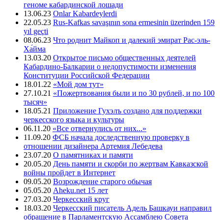
геноме кабардинской лошади
13.06.23
Onlar Kabardeylerdi
22.05.23
Rus-Kafkas savaşının sona ermesinin üzerinden 159
yıl geçti
08.06.23
Что роднит Майкоп и далекий эмират Рас-эль-
Ха́йма
13.03.20
Открытое письмо общественных деятелей
Кабардино-Балкарии о недопустимости изменения
Конституции Российской Федерации
18.01.22
«Мой дом тут»
27.10.21
«Пожертвования были и по 30 рублей, и по 100
тысяч»
18.05.21
Приложение Гухэлъ создано для поддержки
черкесского языка и культуры
06.11.20
«Все отвернулись от них...»
11.09.20
ФСБ начала доследственную проверку в
отношении дизайнера Артемия Лебедева
23.07.20
О памятниках и памяти
20.05.20
День памяти и скорби по жертвам Кавказской
войны пройдет в Интернет
09.05.20
Возрождение старого обычая
05.05.20
Aheku.net 15 лет
27.03.20
Черкесский круг
18.03.20
Черкесский писатель Адель Башкауи направил
обращение в Парламентскую Ассамблею Совета