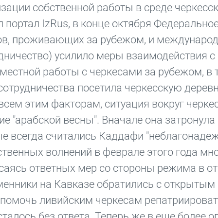
зации собственной работы в среде черкесс
 портал IzRus, в конце октября Федерально
ков, проживающих за рубежом, и междунаро
дничество) усилило меры взаимодействия с
местной работы с черкесами за рубежом, в 
ссотрудничества посетила черкесскую дерев
всем этим факторам, ситуация вокруг черке
 "арабской весны". Вначале она затронула 
ые всегда считались Каддафи "неблагонад
твенных волнений в феврале этого года мно
саясь ответных мер со стороны режима в о
еменники на Кавказе обратились с открыты
о помочь ливийским черкесам репатриироват
сталось без ответа. Теперь же в еще более о