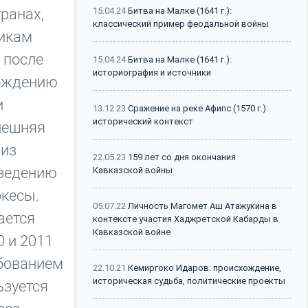
ранах,
15.04.24
Битва на Малке (1641 г.):
классический пример феодальной войны
ликам
 после
15.04.24
Битва на Малке (1641 г.):
историография и источники
рождению
и
13.12.23
Сражение на реке Афипс (1570 г.):
исторический контекст
нешняя
 из
22.05.23
159 лет со дня окончания
оведению
Кавказской войны
ркесы.
05.07.22
Личность Магомет Аш Атажукина в
ается
контексте участия Хаджретской Кабарды в
Кавказской войне
0 и 2011
ебованием
22.10.21
Кемиргоко Идаров: происхождение,
историческая судьба, политические проекты
ьзуется