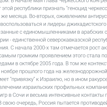
ом. В начале мая глава Черкесского конгре
этой республики признать "геноцид черкес
го же месяца. Во-вторых, оживлением антиру
 воспользоваться и лидеры джихадистского
язанные с единомышленниками в арабских с
ии - единственной северокавказской респуб
ия. С начала 2000-х там отмечается рост а
 самым громким проявлением этого стала п
ами в октябре 2005 года. В том же контекс
 ноябре прошлого года на железнодорожной
еет "привязку" к Израилю, но в ином ракурсе
ивлечении израильских профильных компани
гр в Сочи и весьма интенсивные контакты 
. В свою очередь, Россия пытается противод