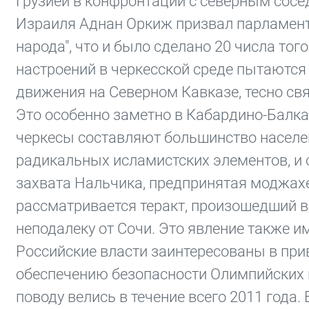
Грузией в конфронтации с северным сосед
Израиля Аднан Оркиж призвал парламент 
народа", что и было сделано 20 числа то
настроений в черкесской среде пытаются
движения на Северном Кавказе, тесно св
Это особенно заметно в Кабардино-Балкар
черкесы составляют большинство населен
радикальных исламистских элементов, и
захвата Нальчика, предпринятая моджахед
рассматривается теракт, произошедший в
неподалеку от Сочи. Это явление также им
Российские власти заинтересованы в пр
обеспечению безопасности Олимпийских и
поводу велись в течение всего 2011 года