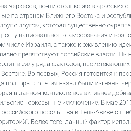
а черкесов, почти столько же в арабских ст
нные по странам Ближнего Востока и респуб
руг с другом, которая существенно окрепла
к росту национального самосознания и воз
ом числе Израиля, а также к оживлению иде
гласно препятствуют российские власти. Ны
ходит в силу ряда факторов, проистекающих
Востоке. Во-первых, Россия готовится к пр
уда полтора столетия назад были изгнаны че
рая в данном контексте все активнее добив
ильские черкесы - не исключение. В мае 201
 российского посольства в Тель-Авиве с тр
риторий". Более того, данный фактор испол