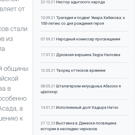
23.10.21
Нестор адыгского народа
вляет от
10.09.21
Трагедия и подвиг Умара Хабекова: к
100-летию со дня рождения героя
сов стали
в из
07.09.21
Народный комиссар просвещения
ла
17.07.21
Духовная вершина Заура Налоева
ой общины
12.05.21
Творец оттисков времени
ийской
08.05.21
Шталагерхэм икIуэдыхьа Абазэхэ я
ва в
щIалэхэр
 особенно
Асада, а
14.01.21
Исполненный долг Кадыра Натхо
шению к
27.12.25
Выставка в Дамаске посвящена
истории и наследию черкесов