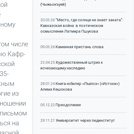
кой
(Чыжьокъуей)
е
20.03.26
"Место, где солнце не знает заката":
дному
Кавказская война в поэтическом
осмыслении Латмира Пшукова
том числе
09.03.26
Каменная пристань слова
ню Кафр-
сской
23.04.25
Художественный штрих к
исчезающему наследию
35-
ежным
28.01.24
Книга-юбиляр «Лъапсэ» («Истоки»)
Алима Кешокова
гие из
тношении
05.12.22
Преодоление
м письмом
29.11.21
Университет через пединститут
ься на
пасной