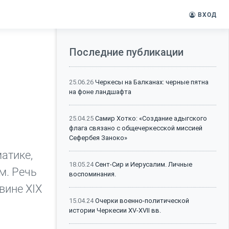
ВХОД
Последние публикации
25.06.26
Черкесы на Балканах: черные пятна
на фоне ландшафта
25.04.25
Самир Хотко: «Создание адыгского
флага связано с общечеркесской миссией
Сефербея Заноко»
атике,
18.05.24
Сент-Сир и Иерусалим. Личные
м. Речь
воспоминания.
вине XIX
15.04.24
Очерки военно-политической
истории Черкесии XV-XVII вв.