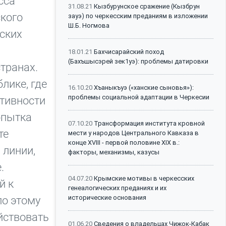
сса
31.08.21
Кызбурунское сражение (Кызбрун
ского
зауэ) по черкесским преданиям в изложении
Ш.Б. Ногмова
сских
18.01.21
Бахчисарайский поход
(Бахъшысэрей зек1уэ): проблемы датировки
транах.
лике, где
16.10.20
Хъаныкъуэ («ханские сыновья»):
проблемы социальной адаптации в Черкесии
ктивности
опытка
07.10.20
Трансформация института кровной
те
мести у народов Центрального Кавказа в
конце XVIII - первой половине XIX в.:
 линии,
факторы, механизмы, казусы
.
04.07.20
Крымские мотивы в черкесских
й к
генеалогических преданиях и их
исторические основания
по этому
ействовать
01.06.20
Сведения о владельцах Чижок-Кабак