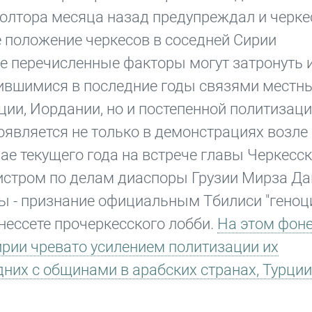
полтора месяца назад предупреждал и черке
е положение черкесов в соседней Сирии
се перечисленные факторы могут затронуть 
лившимися в последние годы связями местн
ции, Иордании, но и постепенной политизаци
оявляется не только в демонстрациях возле
мае текущего года на встрече главы Черкесс
истром по делам диаспоры Грузии Мирза Да
сы - признание официальным Тбилиси "геноц
нессете прочеркесского лобби.
На этом фон
ирии чревато усилением политизации их
них с общинами в арабских странах, Турции