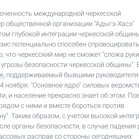
боченность международной черкесской
ер общественной организации "Адыгэ-Хасэ"
четом глубокой интеграции черкесской общин
изис потенциально способен спровоцироват
 что черкесский мир не сможет "сложа руки
 угрозы безопасности черкесской общины". 
e,
поддерживаемый бывшими руководител
4 ноября: "Основное ядро" силовых ведомст
ти, и население прекрасно знает об этом. П
рядом с ними и вместе бороться против
ну". Таким образом, с учетом высокой интег
исле органы безопасности, в случае падения
 массовых расправ со стороны сегодняшних