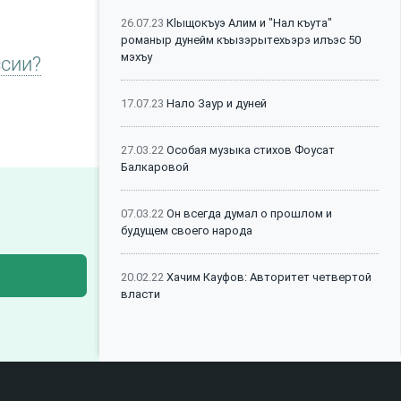
26.07.23
Кlыщокъуэ Алим и "Нал къута"
романыр дунейм къызэрытехьэрэ илъэс 50
мэхъу
ссии?
17.07.23
Нало Заур и дуней
27.03.22
Особая музыка стихов Фоусат
Балкаровой
07.03.22
Он всегда думал о прошлом и
будущем своего народа
20.02.22
Хачим Кауфов: Авторитет четвертой
власти
21.05.21
Стиль современных горянок, или как
сочетать этник и кэжуал