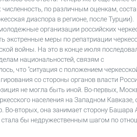
х численность, по различным оценкам, соста
ркесская диаспора в регионе, после Турции).
молодежные организации российских черке
ь экстренные меры по репатриации черкесо
ской войны. На это в конце июля последова
делам национальностей, связям с
лось, что "ситуация с положением черкесск
агирования со стороны органов власти Росс
зиция не могла быть иной. Во-первых, Моск
еркесского населения на Западном Кавказе,
. Во-вторых, она занимает сторону Башара 
ю стала бы недружественным шагом по отно