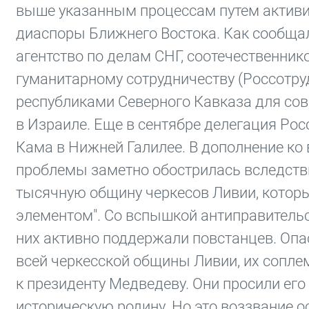
выше указанным процессам путем активи
диаспоры Ближнего Востока. Как сообщал
агентство по делам СНГ, соотечественни
гуманитарному сотрудничеству (Россотру
республиками Северного Кавказа для сов
в Израиле. Еще в сентябре делегация Ро
Кама в Нижней Галилее. В дополнение ко 
проблемы заметно обострилась вследствие
тысячную общину черкесов Ливии, котор
элементом". Со вспышкой антиправительс
них активно поддержали повстанцев. Опа
всей черкесской общины Ливии, их сопл
к президенту Медведеву. Они просили ег
историческую родину. Но это воззвание о