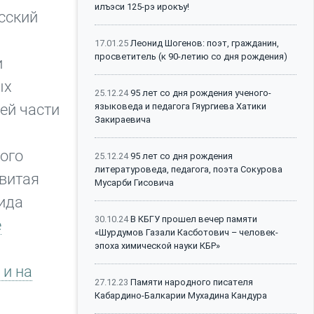
илъэси 125-рэ ирокъу!
сский
17.01.25
Леонид Шогенов: поэт, гражданин,
просветитель (к 90-летию со дня рождения)
и
ых
25.12.24
95 лет со дня рождения ученого-
ей части
языковеда и педагога Гяургиева Хатики
Закираевича
кого
25.12.24
95 лет со дня рождения
литературоведа, педагога, поэта Сокурова
витая
Мусарби Гисовича
ида
30.10.24
В КБГУ прошел вечер памяти
е
«Шурдумов Газали Касботович – человек-
эпоха химической науки КБР»
 и на
27.12.23
Памяти народного писателя
Кабардино-Балкарии Мухадина Кандура