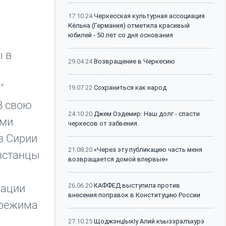
17.10.24
Черкесская культурная ассоциация
Кёльна (Германия) отметила красивый
юбилей - 50 лет со дня основания
ы в
29.04.24
Возвращение в Черкесию
ь
"
19.07.22
Сохраниться как народ
В свою
24.10.20
Джем Оздемир: Наш долг - спасти
ями
черкесов от забвения.
в Сирии
21.08.20
«Через эту публикацию часть меня
овстанцы
возвращается домой впервые»
26.06.20
КАФФЕД выступила против
рации
внесения поправок в Конституцию России
 режима
27.10.25
ЩоджэнцIыкIу Алий къызэралъхурэ