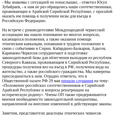
- Мы знакомы с ситуацией не понаслышке, - отметил Юсуп
Зубайраев, - к нам не раз обращались наши соотечественники,
проживающие в Арабской Сирийской Республике, с просьбой
оказать им помощь в получении визы для въезда в
Российскую Федерацию.
На встрече с руководителями Международной черкесской
ассоциации мы нашли понимание во многих вопросах,
касающихся положения, а также оказания помощи
этническим кавказцам, попавшим в трудное положение в
связи с событиями в Сирии. Кабардино-Балкария, Адыгея,
Карачаево-Черкесия сотрудничают в подготовке
законодательной базы для облегчения выходцам из республик
Северного Кавказа, проживающим в Сирийской Республике,
процедуры получения виз на въезд в РФ, получения вида на
жительство, а также российского гражданства. Мы намерены
присоединиться к ним. Отрадно отметить, что в
Общественной палате РФ 29 мая
прошли слушания
на тему:
«Положение российских соотечественников в Сирийской
Арабской Республике и вопросы репатриации на
историческую родину». Члены ОП также придерживаются
мнения необходимости законодательной инициативы,
направленной на внесение изменений в действующие законы.
Заметим, представители диаспоры этнических черкесов