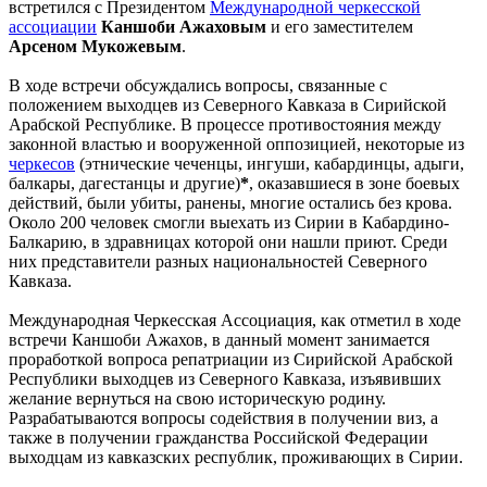
встретился с Президентом
Международной черкесской
ассоциации
Каншоби Ажаховым
и его заместителем
Арсеном Мукожевым
.
В ходе встречи обсуждались вопросы, связанные с
положением выходцев из Северного Кавказа в Сирийской
Арабской Республике. В процессе противостояния между
законной властью и вооруженной оппозицией, некоторые из
черкесов
(этнические чеченцы, ингуши, кабардинцы, адыги,
балкары, дагестанцы и другие)
*
, оказавшиеся в зоне боевых
действий, были убиты, ранены, многие остались без крова.
Около 200 человек смогли выехать из Сирии в Кабардино-
Балкарию, в здравницах которой они нашли приют. Среди
них представители разных национальностей Северного
Кавказа.
Международная Черкесская Ассоциация, как отметил в ходе
встречи Каншоби Ажахов, в данный момент занимается
проработкой вопроса репатриации из Сирийской Арабской
Республики выходцев из Северного Кавказа, изъявивших
желание вернуться на свою историческую родину.
Разрабатываются вопросы содействия в получении виз, а
также в получении гражданства Российской Федерации
выходцам из кавказских республик, проживающих в Сирии.