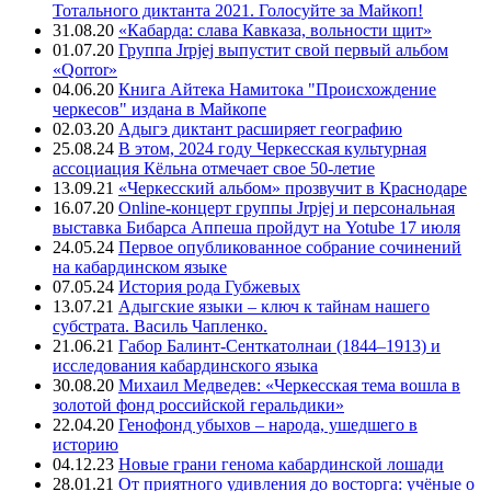
Тотального диктанта 2021. Голосуйте за Майкоп!
31.08.20
«Кабарда: слава Кавказа, вольности щит»
01.07.20
Группа Jrpjej выпустит свой первый альбом
«Qorror»
04.06.20
Книга Айтека Намитока "Происхождение
черкесов" издана в Майкопе
02.03.20
Адыгэ диктант расширяет географию
25.08.24
В этом, 2024 году Черкесская культурная
ассоциация Кёльна отмечает свое 50-летие
13.09.21
«Черкесский альбом» прозвучит в Краснодаре
16.07.20
Online-концерт группы Jrpjej и персональная
выставка Бибарса Аппеша пройдут на Yotube 17 июля
24.05.24
Первое опубликованное собрание сочинений
на кабардинском языке
07.05.24
История рода Губжевых
13.07.21
Адыгские языки – ключ к тайнам нашего
субстрата. Василь Чапленко.
21.06.21
Габор Балинт-Сенткатолнаи (1844–1913) и
исследования кабардинского языка
30.08.20
Михаил Медведев: «Черкесская тема вошла в
золотой фонд российской геральдики»
22.04.20
Генофонд убыхов – народа, ушедшего в
историю
04.12.23
Новые грани генома кабардинской лошади
28.01.21
От приятного удивления до восторга: учёные о