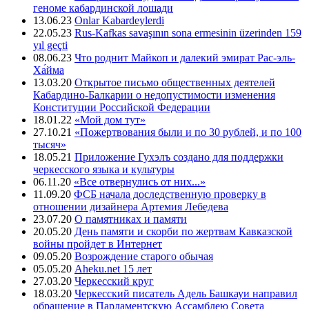
геноме кабардинской лошади
13.06.23
Onlar Kabardeylerdi
22.05.23
Rus-Kafkas savaşının sona ermesinin üzerinden 159
yıl geçti
08.06.23
Что роднит Майкоп и далекий эмират Рас-эль-
Ха́йма
13.03.20
Открытое письмо общественных деятелей
Кабардино-Балкарии о недопустимости изменения
Конституции Российской Федерации
18.01.22
«Мой дом тут»
27.10.21
«Пожертвования были и по 30 рублей, и по 100
тысяч»
18.05.21
Приложение Гухэлъ создано для поддержки
черкесского языка и культуры
06.11.20
«Все отвернулись от них...»
11.09.20
ФСБ начала доследственную проверку в
отношении дизайнера Артемия Лебедева
23.07.20
О памятниках и памяти
20.05.20
День памяти и скорби по жертвам Кавказской
войны пройдет в Интернет
09.05.20
Возрождение старого обычая
05.05.20
Aheku.net 15 лет
27.03.20
Черкесский круг
18.03.20
Черкесский писатель Адель Башкауи направил
обращение в Парламентскую Ассамблею Совета