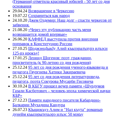
(Германия) отметила красивый юбилей - 50 лет со дня
основания
29.04.24
Возвращение в Черкесию
19.07.22
Сохраниться как народ
24.10.20
Джем Оздемир: Наш долг - спасти черкесов от
забвения.
21.08.20
«Через эту публикацию часть меня
возвращается домой впервые»
26.06.20
КАФФЕД выступила против внесения
поправок в Конституцию России
27.10.25
ЩоджэнцIыкIу Алий къызэралъхурэ илъэси
125-рэ ирокъу!
17.01.25
Леонид Шогенов: поэт, гражданин,
просветитель (к 90-летию со дня рождения)
25.12.24
95 лет со дня рождения ученого-языковеда и
педагога Гяургиева Хатики Закираевича
25.12.24
95 лет со дня рождения литературоведа,
педагога, поэта Сокурова Мусарби Гисовича
30.10.24
В КБГУ прошел вечер памяти «Шурдумов
Газали Касботович – человек-эпоха химической науки
КБР»
27.12.23
Памяти народного писателя Кабардино-
Балкарии Мухадина Кандура
26.07.23
Кlыщокъуэ Алим и "Нал къута" романыр
дунейм къызэрытехьэрэ илъэс 50 мэхъу