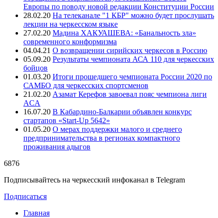
Европы по поводу новой редакции Конституции России
28.02.20
На телеканале "1 КБР" можно будет прослушать
лекции на черкесском языке
27.02.20
Мадина ХАКУАШЕВА: «Банальность зла»
современного конформизма
04.04.21
О возвращении сирийских черкесов в Россию
05.09.20
Результаты чемпионата АСА 110 для черкесских
бойцов
01.03.20
Итоги прошедшего чемпионата России 2020 по
САМБО для черкесских спортсменов
21.02.20
Азамат Керефов завоевал пояс чемпиона лиги
ACA
16.07.20
В Кабардино-Балкарии объявлен конкурс
стартапов «Start-Up 5642»
01.05.20
О мерах поддержки малого и среднего
предпринимательства в регионах компактного
проживания адыгов
6876
Подписывайтесь на черкесский инфоканал в Telegram
Подписаться
Главная