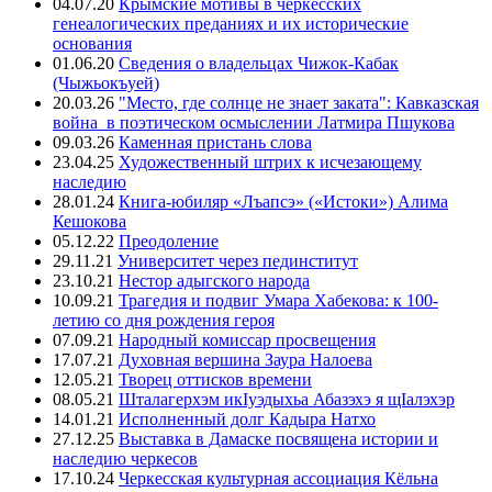
04.07.20
Крымские мотивы в черкесских
генеалогических преданиях и их исторические
основания
01.06.20
Сведения о владельцах Чижок-Кабак
(Чыжьокъуей)
20.03.26
"Место, где солнце не знает заката": Кавказская
война в поэтическом осмыслении Латмира Пшукова
09.03.26
Каменная пристань слова
23.04.25
Художественный штрих к исчезающему
наследию
28.01.24
Книга-юбиляр «Лъапсэ» («Истоки») Алима
Кешокова
05.12.22
Преодоление
29.11.21
Университет через пединститут
23.10.21
Нестор адыгского народа
10.09.21
Трагедия и подвиг Умара Хабекова: к 100-
летию со дня рождения героя
07.09.21
Народный комиссар просвещения
17.07.21
Духовная вершина Заура Налоева
12.05.21
Творец оттисков времени
08.05.21
Шталагерхэм икIуэдыхьа Абазэхэ я щIалэхэр
14.01.21
Исполненный долг Кадыра Натхо
27.12.25
Выставка в Дамаске посвящена истории и
наследию черкесов
17.10.24
Черкесская культурная ассоциация Кёльна