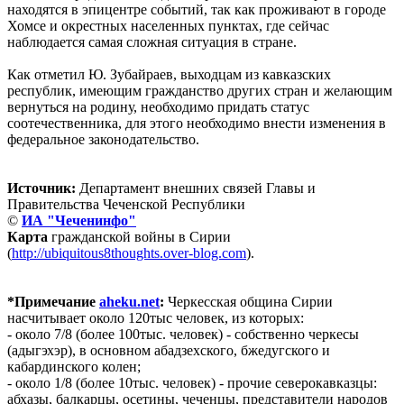
находятся в эпицентре событий, так как проживают в городе
Хомсе и окрестных населенных пунктах, где сейчас
наблюдается самая сложная ситуация в стране.
Как отметил Ю. Зубайраев, выходцам из кавказских
республик, имеющим гражданство других стран и желающим
вернуться на родину, необходимо придать статус
соотечественника, для этого необходимо внести изменения в
федеральное законодательство.
Источник:
Департамент внешних связей Главы и
Правительства Чеченской Республики
©
ИА "Чеченинфо"
Карта
гражданской войны в Сирии
(
http://ubiquitous8thoughts.over-blog.com
).
*Примечание
aheku.net
:
Черкесская община Сирии
насчитывает около 120тыс человек, из которых:
- около 7/8 (более 100тыс. человек) - собственно черкесы
(адыгэхэр), в основном абадзехского, бжедугского и
кабардинского колен;
- около 1/8 (более 10тыс. человек) - прочие северокавказцы:
абхазы, балкарцы, осетины, чеченцы, представители народов