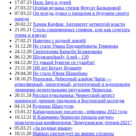
17.07.23
Нало Заур и дуней
27.03.22
Особая музыка стихов Фоусат Балкаровой
07.03.22
Он всегда думал о прошлом и будущем своего
народа
20.02.22
Хачим Кауфов: Авторитет четвертой власти
21.05.21
Стиль современных горянок, или как сочетать
этник и кэжуал
27.02.21
Навечно с родной землёй
31.12.20
Не стало Умара Ереджибовича Темирова
24.12.20
Сверхнорма Барасби Бгажнокова
06.12.20
ЩоджэнцIыкIу Алий - 120
04.12.20
Уэ умыщI Iумпэм си гуащIэр!
23.11.20
100 лет Беталу Куашеву
29.04.20
Не стало Юрия Шанибова
18.10.25
Рецензия. Дебютный альбом Чапщ —
атмосферный, энергичный, аутентичный и вдохновлен
древними целительными ритуалами Черкесии.
20.11.24
Рассказ кукольника: Черкесский артист
привносит древние традиции в Бостонский колледж
04.11.24
Родники Шапсугии
15.01.22
Кабардинские писатели - юбиляры 2022 года
10.12.21
В Карачаево-Черкесии прошла научно-
практическая конференция "Бемурзовские чтения-2021"
05.03.21
«За родные языки»
10.11.20
Майкоп претендует на звание столицы