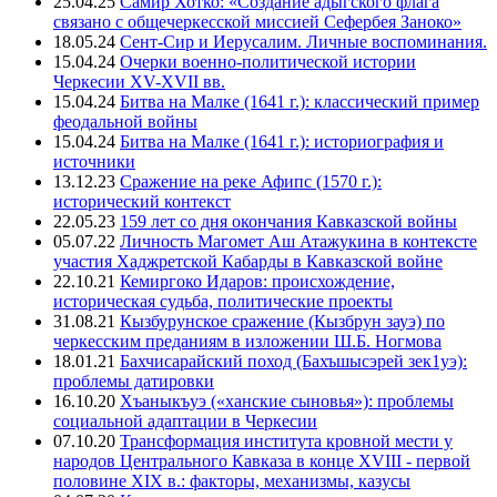
25.04.25
Самир Хотко: «Создание адыгского флага
связано с общечеркесской миссией Сефербея Заноко»
18.05.24
Сент-Сир и Иерусалим. Личные воспоминания.
15.04.24
Очерки военно-политической истории
Черкесии XV-XVII вв.
15.04.24
Битва на Малке (1641 г.): классический пример
феодальной войны
15.04.24
Битва на Малке (1641 г.): историография и
источники
13.12.23
Сражение на реке Афипс (1570 г.):
исторический контекст
22.05.23
159 лет со дня окончания Кавказской войны
05.07.22
Личность Магомет Аш Атажукина в контексте
участия Хаджретской Кабарды в Кавказской войне
22.10.21
Кемиргоко Идаров: происхождение,
историческая судьба, политические проекты
31.08.21
Кызбурунское сражение (Кызбрун зауэ) по
черкесским преданиям в изложении Ш.Б. Ногмова
18.01.21
Бахчисарайский поход (Бахъшысэрей зек1уэ):
проблемы датировки
16.10.20
Хъаныкъуэ («ханские сыновья»): проблемы
социальной адаптации в Черкесии
07.10.20
Трансформация института кровной мести у
народов Центрального Кавказа в конце XVIII - первой
половине XIX в.: факторы, механизмы, казусы