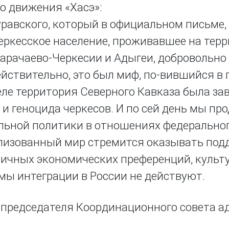
го движения «Хасэ»:
авского, который в официальном письме, 
 черкесское население, проживавшее на тер
арачаево-Черкесии и Адыгеи, добровольно
ействительно, это был миф, по-вившийся в
ле территория Северного Кавказа была за
 и геноцида черкесов. И по сей день мы п
льной политики в отношениях федерально
вилизованный мир стремится оказывать по
ичных экономических преференций, культ
мы интеграции в России не действуют.
ь председателя Координационного совета а