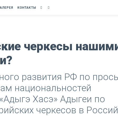
АЛЕРЕЯ
КОНТАКТЫ
ские черкесы нашим
и?
ного развития РФ по прос
лам национальностей
«Адыгэ Хасэ» Адыгеи по
рийских черкесов в Росси