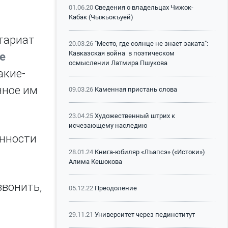
01.06.20
Сведения о владельцах Чижок-
Кабак (Чыжьокъуей)
етариат
20.03.26
"Место, где солнце не знает заката":
Кавказская война в поэтическом
е
осмыслении Латмира Пшукова
акие-
нное им
09.03.26
Каменная пристань слова
23.04.25
Художественный штрих к
исчезающему наследию
енности
28.01.24
Книга-юбиляр «Лъапсэ» («Истоки»)
Алима Кешокова
звонить,
05.12.22
Преодоление
29.11.21
Университет через пединститут