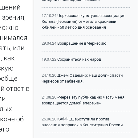
ошений
17.10.24
Черкесская культурная ассоциация
 зрения,
Кёльна (Германия) отметила красивый
 можно
юбилей - 50 лет со дня основания
днимался
29.04.24
Возвращение в Черкесию
ать, или
, как
19.07.22
Сохраниться как народ
скую
24.10.20
Джем Оздемир: Наш долг - спасти
вообще
черкесов от забвения.
й ответ в
ли
21.08.20
«Через эту публикацию часть меня
возвращается домой впервые»
алых
коне об
26.06.20
КАФФЕД выступила против
внесения поправок в Конституцию России
это