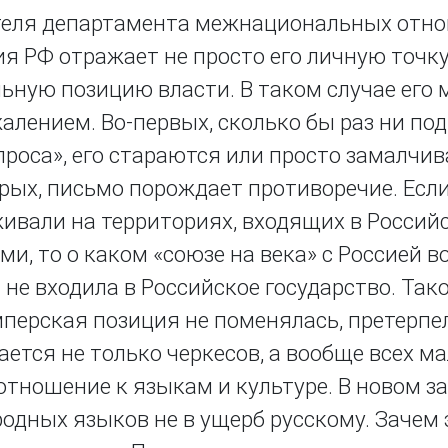
ителя департамента межнациональных отн
я РФ отражает не просто его личную точку
ьную позицию власти. В таком случае его
алением. Во-первых, сколько бы раз ни по
проса», его стараются или просто замалчив
рых, письмо порождает противоречие. Если
живали на территориях, входящих в Россий
и, то о каком «союзе на века» с Россией 
не входила в Российское государство. Тако
мперская позиция не поменялась, претерпе
ется не только черкесов, а вообще всех м
отношение к языкам и культуре. В новом за
родных языков не в ущерб русскому. Зачем 