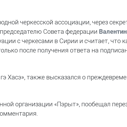
одной черкесской ассоциации, через секр
л председателю Совета федерации
Валентин
ации с черкесами в Сирии и считает, что к
олько после получения ответа на подписа
ыгэ Хасэ», также высказался о преждеврем
енной организации «Пэрыт», пообещал пере
 комментария.