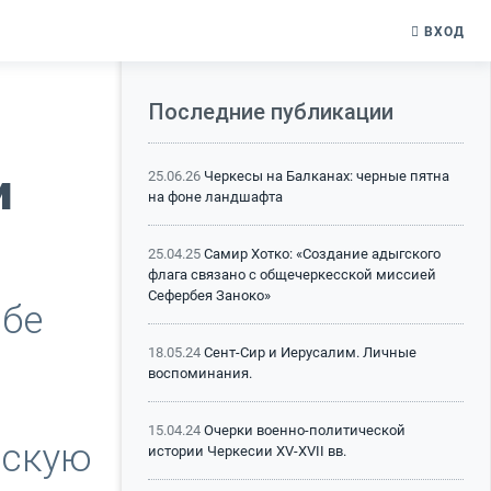
ВХОД
Последние публикации
и
25.06.26
Черкесы на Балканах: черные пятна
на фоне ландшафта
25.04.25
Самир Хотко: «Создание адыгского
флага связано с общечеркесской миссией
Сефербея Заноко»
ьбе
18.05.24
Сент-Сир и Иерусалим. Личные
воспоминания.
15.04.24
Очерки военно-политической
йскую
истории Черкесии XV-XVII вв.