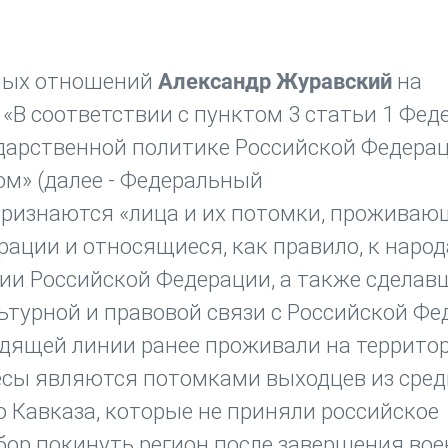
ных отношений
Александр Журавский
на
«В соответствии с пунктом 3 статьи 1 Фед
сударственной политике Российской Федера
м» (далее - Федеральный
признаются «лица и их потомки, проживаю
ации и относящиеся, как правило, к народ
и Российской Федерации, а также сделав
льтурной и правовой связи с Российской Ф
одящей линии ранее проживали на террито
есы являются потомками выходцев из сре
о Кавказа, которые не приняли российское
бор покинуть регион после завершения во