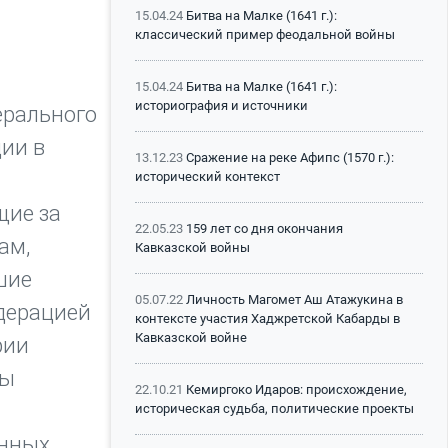
15.04.24
Битва на Малке (1641 г.):
классический пример феодальной войны
15.04.24
Битва на Малке (1641 г.):
историография и источники
ерального
ции в
13.12.23
Сражение на реке Афипс (1570 г.):
исторический контекст
щие за
22.05.23
159 лет со дня окончания
ам,
Кавказской войны
шие
05.07.22
Личность Магомет Аш Атажукина в
едерацией
контексте участия Хаджретской Кабарды в
Кавказской войне
рии
ды
22.10.21
Кемиргоко Идаров: происхождение,
историческая судьба, политические проекты
енных