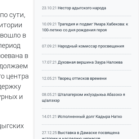
23.10.21
Нестор адыгского народа
по сути,
ритории
10.09.21
Трагедия и подвиг Умара Хабекова: к
100-летию со дня рождения героя
 вошло в
 период
07.09.21
Народный комиссар просвещения
воевана в
17.07.21
Духовная вершина Заура Налоева
родолжаем
го центра
12.05.21
Творец оттисков времени
ддержку
08.05.21
Шталагерхэм икIуэдыхьа Абазэхэ я
урных и
щIалэхэр
14.01.21
Исполненный долг Кадыра Натхо
дыгских
27.12.25
Выставка в Дамаске посвящена
истории и наследию черкесов