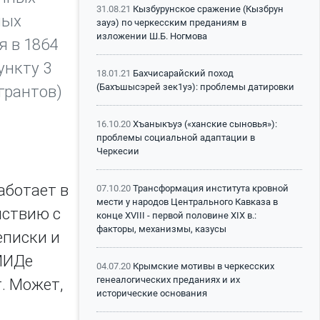
31.08.21
Кызбурунское сражение (Кызбрун
ных
зауэ) по черкесским преданиям в
изложении Ш.Б. Ногмова
я в 1864
ункту 3
18.01.21
Бахчисарайский поход
(Бахъшысэрей зек1уэ): проблемы датировки
грантов)
16.10.20
Хъаныкъуэ («ханские сыновья»):
проблемы социальной адаптации в
Черкесии
аботает в
07.10.20
Трансформация института кровной
мести у народов Центрального Кавказа в
йствию с
конце XVIII - первой половине XIX в.:
факторы, механизмы, казусы
еписки и
 МИДе
04.07.20
Крымские мотивы в черкесских
генеалогических преданиях и их
. Может,
исторические основания