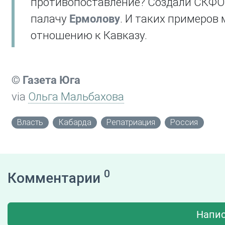
противопоставление? Создали СКФО 
палачу
Ермолову
. И таких примеров 
отношению к Кавказу.
©
Газета Юга
via
Ольга Мальбахова
Власть
Кабарда
Репатриация
Россия
0
Комментарии
Напис