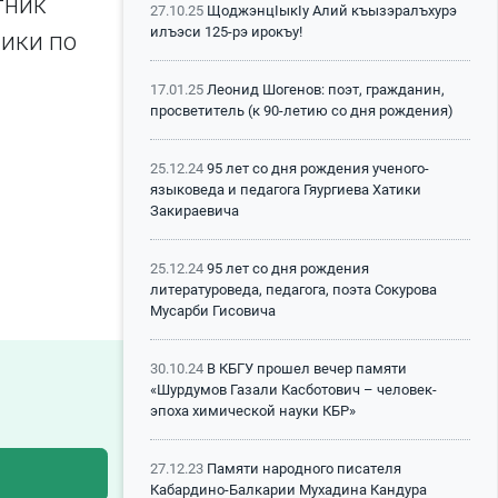
тник
27.10.25
ЩоджэнцIыкIу Алий къызэралъхурэ
илъэси 125-рэ ирокъу!
тики по
17.01.25
Леонид Шогенов: поэт, гражданин,
просветитель (к 90-летию со дня рождения)
25.12.24
95 лет со дня рождения ученого-
языковеда и педагога Гяургиева Хатики
Закираевича
25.12.24
95 лет со дня рождения
литературоведа, педагога, поэта Сокурова
Мусарби Гисовича
30.10.24
В КБГУ прошел вечер памяти
«Шурдумов Газали Касботович – человек-
эпоха химической науки КБР»
27.12.23
Памяти народного писателя
Кабардино-Балкарии Мухадина Кандура