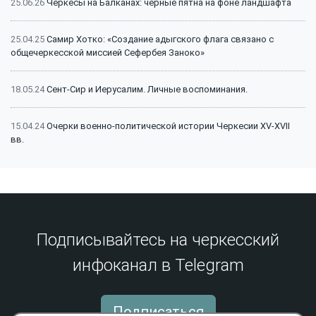
25.06.26
Черкесы на Балканах: черные пятна на фоне ландшафта
25.04.25
Самир Хотко: «Создание адыгского флага связано с
общечеркесской миссией Сефербея Заноко»
18.05.24
Сент-Сир и Иерусалим. Личные воспоминания.
15.04.24
Очерки военно-политической истории Черкесии XV-XVII
вв.
15.04.24
Битва на Малке (1641 г.): классический пример
феодальной войны
15.04.24
Битва на Малке (1641 г.): историография и источники
Подписывайтесь на черкесский
инфоканал в Telegram
13.12.23
Сражение на реке Афипс (1570 г.): исторический контекст
22.05.23
159 лет со дня окончания Кавказской войны
Подписаться