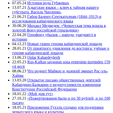
07.05.24
История рода Губжевых
13.07.21
Адыгские языки – ключ к тайнам нашего
субстрата. Василь Чапленко.
21.06.21
Габор Балинт-Сенткатолнаи (1844–1913) и
исследования кабардинского языка
30.08.20
Михаил Медведев: «Черкесская тема вошла в
золотой фонд российской геральдики»
22.04.20
Генофонд убыхов – народа, ушедшего в
историю
04.12.23
Новые грани генома кабардинской лошади
28.01.21
От приятного удивления до восторга: учёные о
геноме кабардинской лошади
13.06.23
Onlar Kabardeylerdi
22.05.23
Rus-Kafkas savaşının sona ermesinin üzerinden 159
yıl geçti
08.06.23
Что роднит Майкоп и далекий эмират Рас-эль-
Ха́йма
13.03.20
Открытое письмо общественных деятелей
Кабардино-Балкарии о недопустимости изменения
Конституции Российской Федерации
18.01.22
«Мой дом тут»
27.10.21
«Пожертвования были и по 30 рублей, и по 100
тысяч»
18.05.21
Приложение Гухэлъ создано для поддержки
черкесского языка и культуры