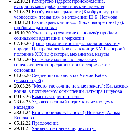
22.10.21
Кемиргоко Идаров: происхождение,
историческая судьба, политические проекты
31.08.21
Кызбурунское сражение (Кызбрун зауэ) по
черкесским преданиям в изложении Ш.Б. Ногмова
18.01.21
Бахчисарайский поход (Бахъшысэрей зек1уэ):
проблемы датировки
16.10.20
Хъаныкъуэ («ханские сыновья»): проблемы
социальной адаптации в Черкесии
07.10.20
Трансформация института кровной мести у
народов Центрального Кавказа в конце XVIII - первой
половине XIX в.: факторы, механизмы, казусы
04.07.20
Крымские мотивы в черкесских
генеалогических преданиях и их исторические
основания
01.06.20
Сведения о владельцах Чижок-Кабак
(Чыжьокъуей)
20.03.26
"Место, где солнце не знает заката": Кавказская
война в поэтическом осмыслении Латмира Пшукова
09.03.26
Каменная пристань слова
23.04.25
Художественный штрих к исчезающему
наследию
28.01.24
Книга-юбиляр «Лъапсэ» («Истоки») Алима
Кешокова
05.12.22
Преодоление
29.11.21
Университет через пединститут