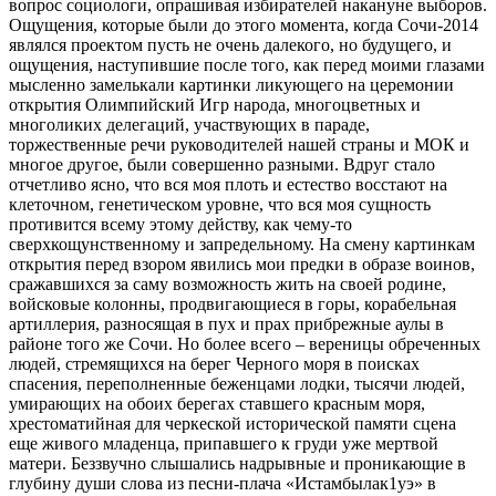
вопрос социологи, опрашивая избирателей накануне выборов.
Ощущения, которые были до этого момента, когда Сочи-2014
являлся проектом пусть не очень далекого, но будущего, и
ощущения, наступившие после того, как перед моими глазами
мысленно замелькали картинки ликующего на церемонии
открытия Олимпийский Игр народа, многоцветных и
многоликих делегаций, участвующих в параде,
торжественные речи руководителей нашей страны и МОК и
многое другое, были совершенно разными. Вдруг стало
отчетливо ясно, что вся моя плоть и естество восстают на
клеточном, генетическом уровне, что вся моя сущность
противится всему этому действу, как чему-то
сверхкощунственному и запредельному. На смену картинкам
открытия перед взором явились мои предки в образе воинов,
сражавшихся за саму возможность жить на своей родине,
войсковые колонны, продвигающиеся в горы, корабельная
артиллерия, разносящая в пух и прах прибрежные аулы в
районе того же Сочи. Но более всего – вереницы обреченных
людей, стремящихся на берег Черного моря в поисках
спасения, переполненные беженцами лодки, тысячи людей,
умирающих на обоих берегах ставшего красным моря,
хрестоматийная для черкеской исторической памяти сцена
еще живого младенца, припавшего к груди уже мертвой
матери. Беззвучно слышались надрывные и проникающие в
глубину души слова из песни-плача «Истамбылак1уэ» в