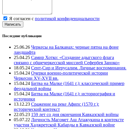
Я согласен с
политикой конфиденциальности
Написать
Последние публикации
25.06.26
Черкесы на Балканах: черные пятна на фоне
ландшафта
25.04.25
Самир Хотко: «Создание адыгского флага
связано с общечеркесской миссией Сефербея Заноко»
18.05.24
Сент-Сир и Иерусалим. Личные воспоминания.
15.04.24
Очерки военно-политической истории
Черкесии XV-XVII вв.
15.04.24
Битва на Малке (1641 г.): классический пример
феодальной войны
15.04.24
Битва на Малке (1641 г.): историография и
источники
13.12.23
Сражение на реке Афипс (1570 г.):
исторический контекст
22.05.23
159 лет со дня окончания Кавказской войны
05.07.22
Личность Магомет Аш Атажукина в контексте
участия Хаджретской Кабарды в Кавказской войне