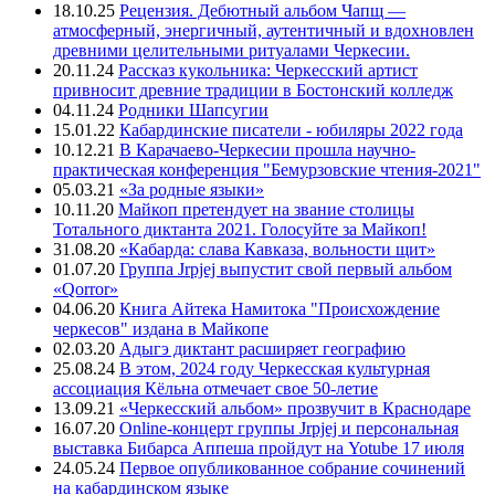
18.10.25
Рецензия. Дебютный альбом Чапщ —
атмосферный, энергичный, аутентичный и вдохновлен
древними целительными ритуалами Черкесии.
20.11.24
Рассказ кукольника: Черкесский артист
привносит древние традиции в Бостонский колледж
04.11.24
Родники Шапсугии
15.01.22
Кабардинские писатели - юбиляры 2022 года
10.12.21
В Карачаево-Черкесии прошла научно-
практическая конференция "Бемурзовские чтения-2021"
05.03.21
«За родные языки»
10.11.20
Майкоп претендует на звание столицы
Тотального диктанта 2021. Голосуйте за Майкоп!
31.08.20
«Кабарда: слава Кавказа, вольности щит»
01.07.20
Группа Jrpjej выпустит свой первый альбом
«Qorror»
04.06.20
Книга Айтека Намитока "Происхождение
черкесов" издана в Майкопе
02.03.20
Адыгэ диктант расширяет географию
25.08.24
В этом, 2024 году Черкесская культурная
ассоциация Кёльна отмечает свое 50-летие
13.09.21
«Черкесский альбом» прозвучит в Краснодаре
16.07.20
Online-концерт группы Jrpjej и персональная
выставка Бибарса Аппеша пройдут на Yotube 17 июля
24.05.24
Первое опубликованное собрание сочинений
на кабардинском языке