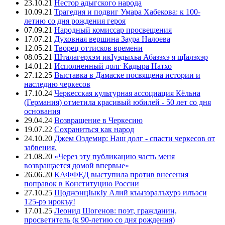
23.10.21
Нестор адыгского народа
10.09.21
Трагедия и подвиг Умара Хабекова: к 100-
летию со дня рождения героя
07.09.21
Народный комиссар просвещения
17.07.21
Духовная вершина Заура Налоева
12.05.21
Творец оттисков времени
08.05.21
Шталагерхэм икIуэдыхьа Абазэхэ я щIалэхэр
14.01.21
Исполненный долг Кадыра Натхо
27.12.25
Выставка в Дамаске посвящена истории и
наследию черкесов
17.10.24
Черкесская культурная ассоциация Кёльна
(Германия) отметила красивый юбилей - 50 лет со дня
основания
29.04.24
Возвращение в Черкесию
19.07.22
Сохраниться как народ
24.10.20
Джем Оздемир: Наш долг - спасти черкесов от
забвения.
21.08.20
«Через эту публикацию часть меня
возвращается домой впервые»
26.06.20
КАФФЕД выступила против внесения
поправок в Конституцию России
27.10.25
ЩоджэнцIыкIу Алий къызэралъхурэ илъэси
125-рэ ирокъу!
17.01.25
Леонид Шогенов: поэт, гражданин,
просветитель (к 90-летию со дня рождения)