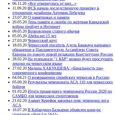
06.11.20
«Все отвернулись от них...»
11.09.20
ФСБ начала доследственную проверку в
отношении дизайнера Артемия Лебедева
23.07.20
О памятниках и памяти
20.05.20
День памяти и скорби по жертвам Кавказской
войны пройдет в Интернет
09.05.20
Возрождение старого обычая
05.05.20
Aheku.net 15 лет
27.03.20
Черкесский круг
18.03.20
Черкесский писатель Адель Башкауи направил
обращение в Парламентскую Ассамблею Совета
Европы по поводу новой редакции Конституции России
28.02.20
На телеканале "1 КБР" можно будет прослушать
лекции на черкесском языке
27.02.20
Мадина ХАКУАШЕВА: «Банальность зла»
современного конформизма
04.04.21
О возвращении сирийских черкесов в Россию
05.09.20
Результаты чемпионата АСА 110 для черкесских
бойцов
01.03.20
Итоги прошедшего чемпионата России 2020 по
САМБО для черкесских спортсменов
21.02.20
Азамат Керефов завоевал пояс чемпиона лиги
ACA
16.07.20
В Кабардино-Балкарии объявлен конкурс
стартапов «Start-Up 5642»