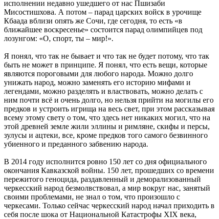
исполнении недавно ушедшего от нас Пшизаби
Мисостишхова. А потом – парад царских войск в урочище
Кбаада вблизи опять же Сочи, где сегодня, то есть «в
ближайшее воскресенье» состоится парад олимпийцев под
лозунгом: «О, спорт, ты – мир!».
Я понял, что так не бывает и что так не будет потому, что так
быть не может в принципе. Я понял, что есть вещи, которые
являются пороговыми для любого народа. Можно долго
унижать народ, можно заменять его историю мифами и
легендами, можно разделять и властвовать, можно делать с
ним почти всё и очень долго, но нельзя прийти на могилы его
предков и устроить игрища на весь свет, при этом рассказывая
всему этому свету о том, что здесь нет никаких могил, что на
этой древней земле жили эллины и римляне, скифы и персы,
зулусы и ацтеки, все, кроме предков того самого безвинного
убиенного и преданного забвению народа.
В 2014 году исполнится ровно 150 лет со дня официального
окончания Кавказской войны. 150 лет, прошедших со времени
пережитого геноцида, раздавленный и деморализованный
черкесский народ безмолвствовал, а мир вокруг нас, занятый
своими проблемами, не знал о том, что произошло с
черкесами. Только сейчас черкесский народ начал приходить в
себя после шока от Национальной Катастрофы XIX века,