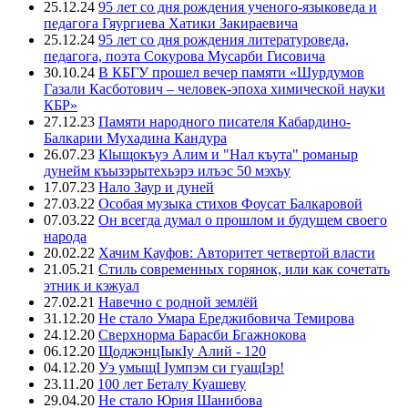
25.12.24
95 лет со дня рождения ученого-языковеда и
педагога Гяургиева Хатики Закираевича
25.12.24
95 лет со дня рождения литературоведа,
педагога, поэта Сокурова Мусарби Гисовича
30.10.24
В КБГУ прошел вечер памяти «Шурдумов
Газали Касботович – человек-эпоха химической науки
КБР»
27.12.23
Памяти народного писателя Кабардино-
Балкарии Мухадина Кандура
26.07.23
Кlыщокъуэ Алим и "Нал къута" романыр
дунейм къызэрытехьэрэ илъэс 50 мэхъу
17.07.23
Нало Заур и дуней
27.03.22
Особая музыка стихов Фоусат Балкаровой
07.03.22
Он всегда думал о прошлом и будущем своего
народа
20.02.22
Хачим Кауфов: Авторитет четвертой власти
21.05.21
Стиль современных горянок, или как сочетать
этник и кэжуал
27.02.21
Навечно с родной землёй
31.12.20
Не стало Умара Ереджибовича Темирова
24.12.20
Сверхнорма Барасби Бгажнокова
06.12.20
ЩоджэнцIыкIу Алий - 120
04.12.20
Уэ умыщI Iумпэм си гуащIэр!
23.11.20
100 лет Беталу Куашеву
29.04.20
Не стало Юрия Шанибова