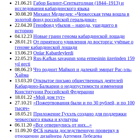
21.06.21
Габор Балинт-Сенткатолнаи (1844–1913) и
исследования кабардинского языка
30.08.20
Михаил Медведев: «Черкесская тема вошла в
золотой фонд российской геральдики»
22.04.20
Генофонд убыхов – народа, ушедшего в
историю
04.12.23
Новые грани генома кабардинской лошади
28.01.21
От приятного удивления до восторга: учёные о
геноме кабардинской лошади
13.06.23
Onlar Kabardeylerdi
22.05.23
Rus-Kafkas savaşının sona ermesinin üzerinden 159
yıl geçti
08.06.23
Что роднит Майкоп и далекий эмират Рас-эль-
Ха́йма
13.03.20
Открытое письмо общественных деятелей
Кабардино-Балкарии о недопустимости изменения
Конституции Российской Федерации
18.01.22
«Мой дом тут»
27.10.21
«Пожертвования были и по 30 рублей, и по 100
тысяч»
18.05.21
Приложение Гухэлъ создано для поддержки
черкесского языка и культуры
06.11.20
«Все отвернулись от них...»
11.09.20
ФСБ начала доследственную проверку в
отношении дизайнера Артемия Лебедева