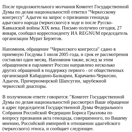
После продолжительного молчания Комитет Государственной
Думы по делам национальностей ответил "Черкесскому
конгрессу" Адыгеи на запрос о признании геноцида
адыгского народа (черкесского) в ходе и после Русско-
Кавказской войны XIX века. Письмо получено сегодня, 27
января, сообщил корреспонденту ИА REGNUM председатель
организации Мурат Берзегов.
Напомним, обращение "Черкесского конгресса" сдано в
приемную Госдумы 1 июля 2005 года, и срок ее рассмотрения
составлял один месяц. Напомним также, вслед за этим
обращением в парламент России направлено несколько
других обращений в поддержку первого - от общественных
организаций Кабардино-Балкарии, Карачаево-Черкесии,
Адыгеи, Причерноморской Шапсугии, зарубежной
черкесской диаспоры.
В полученном ответе говорится: "Комитет Государственной
Думы по делам национальностей рассмотрел Ваше обращение
в адрес председателя Государственной Думы Федерального
Собрания Российской Федерации Бориса Грызлова по
вопросу признания акта геноцида, совершенного, по Вашему
мнению, Российской империей в отношении адыгейского
(черкесского) этноса, и сообщает следующее.