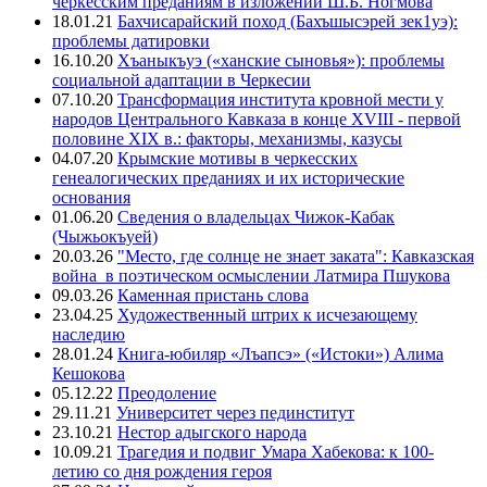
черкесским преданиям в изложении Ш.Б. Ногмова
18.01.21
Бахчисарайский поход (Бахъшысэрей зек1уэ):
проблемы датировки
16.10.20
Хъаныкъуэ («ханские сыновья»): проблемы
социальной адаптации в Черкесии
07.10.20
Трансформация института кровной мести у
народов Центрального Кавказа в конце XVIII - первой
половине XIX в.: факторы, механизмы, казусы
04.07.20
Крымские мотивы в черкесских
генеалогических преданиях и их исторические
основания
01.06.20
Сведения о владельцах Чижок-Кабак
(Чыжьокъуей)
20.03.26
"Место, где солнце не знает заката": Кавказская
война в поэтическом осмыслении Латмира Пшукова
09.03.26
Каменная пристань слова
23.04.25
Художественный штрих к исчезающему
наследию
28.01.24
Книга-юбиляр «Лъапсэ» («Истоки») Алима
Кешокова
05.12.22
Преодоление
29.11.21
Университет через пединститут
23.10.21
Нестор адыгского народа
10.09.21
Трагедия и подвиг Умара Хабекова: к 100-
летию со дня рождения героя