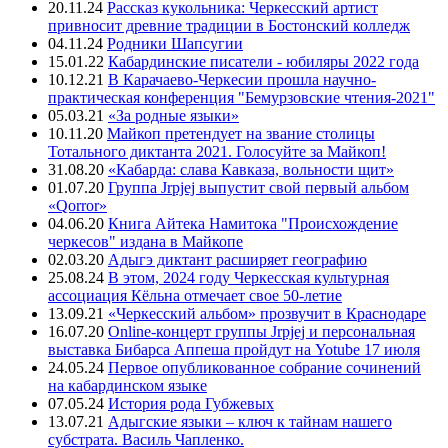
20.11.24
Рассказ кукольника: Черкесский артист
привносит древние традиции в Бостонский колледж
04.11.24
Родники Шапсугии
15.01.22
Кабардинские писатели - юбиляры 2022 года
10.12.21
В Карачаево-Черкесии прошла научно-
практическая конференция "Бемурзовские чтения-2021"
05.03.21
«За родные языки»
10.11.20
Майкоп претендует на звание столицы
Тотального диктанта 2021. Голосуйте за Майкоп!
31.08.20
«Кабарда: слава Кавказа, вольности щит»
01.07.20
Группа Jrpjej выпустит свой первый альбом
«Qorror»
04.06.20
Книга Айтека Намитока "Происхождение
черкесов" издана в Майкопе
02.03.20
Адыгэ диктант расширяет географию
25.08.24
В этом, 2024 году Черкесская культурная
ассоциация Кёльна отмечает свое 50-летие
13.09.21
«Черкесский альбом» прозвучит в Краснодаре
16.07.20
Online-концерт группы Jrpjej и персональная
выставка Бибарса Аппеша пройдут на Yotube 17 июля
24.05.24
Первое опубликованное собрание сочинений
на кабардинском языке
07.05.24
История рода Губжевых
13.07.21
Адыгские языки – ключ к тайнам нашего
субстрата. Василь Чапленко.