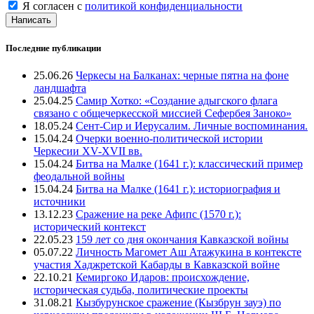
Я согласен с
политикой конфиденциальности
Написать
Последние публикации
25.06.26
Черкесы на Балканах: черные пятна на фоне
ландшафта
25.04.25
Самир Хотко: «Создание адыгского флага
связано с общечеркесской миссией Сефербея Заноко»
18.05.24
Сент-Сир и Иерусалим. Личные воспоминания.
15.04.24
Очерки военно-политической истории
Черкесии XV-XVII вв.
15.04.24
Битва на Малке (1641 г.): классический пример
феодальной войны
15.04.24
Битва на Малке (1641 г.): историография и
источники
13.12.23
Сражение на реке Афипс (1570 г.):
исторический контекст
22.05.23
159 лет со дня окончания Кавказской войны
05.07.22
Личность Магомет Аш Атажукина в контексте
участия Хаджретской Кабарды в Кавказской войне
22.10.21
Кемиргоко Идаров: происхождение,
историческая судьба, политические проекты
31.08.21
Кызбурунское сражение (Кызбрун зауэ) по