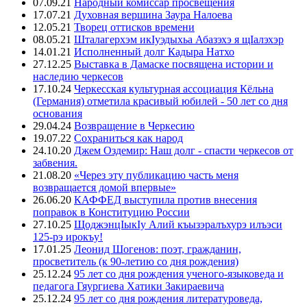
07.09.21
Народный комиссар просвещения
17.07.21
Духовная вершина Заура Налоева
12.05.21
Творец оттисков времени
08.05.21
Шталагерхэм икIуэдыхьа Абазэхэ я щIалэхэр
14.01.21
Исполненный долг Кадыра Натхо
27.12.25
Выставка в Дамаске посвящена истории и
наследию черкесов
17.10.24
Черкесская культурная ассоциация Кёльна
(Германия) отметила красивый юбилей - 50 лет со дня
основания
29.04.24
Возвращение в Черкесию
19.07.22
Сохраниться как народ
24.10.20
Джем Оздемир: Наш долг - спасти черкесов от
забвения.
21.08.20
«Через эту публикацию часть меня
возвращается домой впервые»
26.06.20
КАФФЕД выступила против внесения
поправок в Конституцию России
27.10.25
ЩоджэнцIыкIу Алий къызэралъхурэ илъэси
125-рэ ирокъу!
17.01.25
Леонид Шогенов: поэт, гражданин,
просветитель (к 90-летию со дня рождения)
25.12.24
95 лет со дня рождения ученого-языковеда и
педагога Гяургиева Хатики Закираевича
25.12.24
95 лет со дня рождения литературоведа,