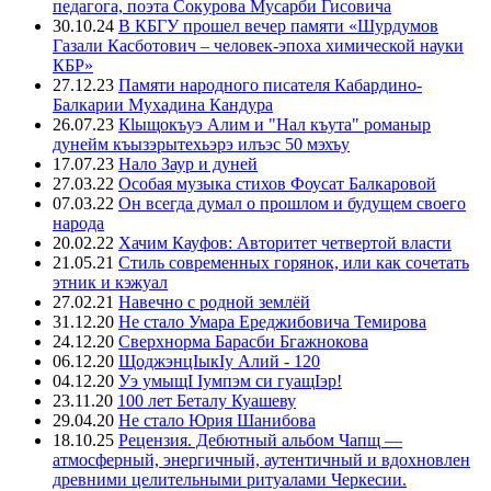
педагога, поэта Сокурова Мусарби Гисовича
30.10.24
В КБГУ прошел вечер памяти «Шурдумов
Газали Касботович – человек-эпоха химической науки
КБР»
27.12.23
Памяти народного писателя Кабардино-
Балкарии Мухадина Кандура
26.07.23
Кlыщокъуэ Алим и "Нал къута" романыр
дунейм къызэрытехьэрэ илъэс 50 мэхъу
17.07.23
Нало Заур и дуней
27.03.22
Особая музыка стихов Фоусат Балкаровой
07.03.22
Он всегда думал о прошлом и будущем своего
народа
20.02.22
Хачим Кауфов: Авторитет четвертой власти
21.05.21
Стиль современных горянок, или как сочетать
этник и кэжуал
27.02.21
Навечно с родной землёй
31.12.20
Не стало Умара Ереджибовича Темирова
24.12.20
Сверхнорма Барасби Бгажнокова
06.12.20
ЩоджэнцIыкIу Алий - 120
04.12.20
Уэ умыщI Iумпэм си гуащIэр!
23.11.20
100 лет Беталу Куашеву
29.04.20
Не стало Юрия Шанибова
18.10.25
Рецензия. Дебютный альбом Чапщ —
атмосферный, энергичный, аутентичный и вдохновлен
древними целительными ритуалами Черкесии.