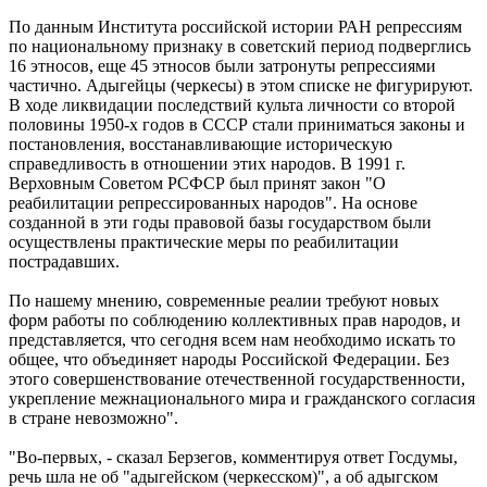
По данным Института российской истории РАН репрессиям
по национальному признаку в советский период подверглись
16 этносов, еще 45 этносов были затронуты репрессиями
частично. Адыгейцы (черкесы) в этом списке не фигурируют.
В ходе ликвидации последствий культа личности со второй
половины 1950-х годов в СССР стали приниматься законы и
постановления, восстанавливающие историческую
справедливость в отношении этих народов. В 1991 г.
Верховным Советом РСФСР был принят закон "О
реабилитации репрессированных народов". На основе
созданной в эти годы правовой базы государством были
осуществлены практические меры по реабилитации
пострадавших.
По нашему мнению, современные реалии требуют новых
форм работы по соблюдению коллективных прав народов, и
представляется, что сегодня всем нам необходимо искать то
общее, что объединяет народы Российской Федерации. Без
этого совершенствование отечественной государственности,
укрепление межнационального мира и гражданского согласия
в стране невозможно".
"Во-первых, - сказал Берзегов, комментируя ответ Госдумы,
речь шла не об "адыгейском (черкесском)", а об адыгском