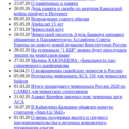
23.07.20
О памятниках и памяти
20.05.20
День памяти и скорби по жертвам Кавказской
войны пройдет в Интернет
09.05.20
Возрождение старого обычая
05.05.20
Aheku.net 15 лет
27.03.20
Черкесский круг
18.03.20
Черкесский писатель Адель Башкауи направил
обращение в Парламентскую Ассамблею Совета
Европы по поводу новой редакции Конституции России
28.02.20
На телеканале "1 КБР" можно будет прослушать
лекции на черкесском языке
27.02.20
Мадина ХАКУАШЕВА: «Банальность зла»
современного конформизма
04.04.21
О возвращении сирийских черкесов в Россию
05.09.20
Результаты чемпионата АСА 110 для черкесских
бойцов
01.03.20
Итоги прошедшего чемпионата России 2020 по
САМБО для черкесских спортсменов
21.02.20
Азамат Керефов завоевал пояс чемпиона лиги
ACA
16.07.20
В Кабардино-Балкарии объявлен конкурс
стартапов «Start-Up 5642»
01.05.20
О мерах поддержки малого и среднего
предпринимательства в регионах компактного
проживания адыгов