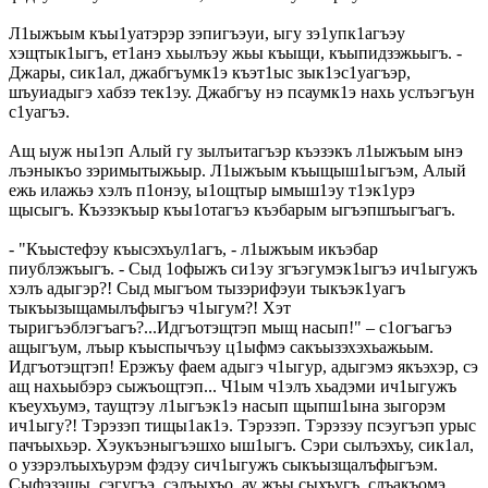
Л1ыжъым къы1уатэрэр зэпигъэуи, ыгу зэ1упк1агъэу
хэщтык1ыгъ, ет1анэ хьылъэу жьы къыщи, къыпидзэжьыгъ. -
Джары, сик1ал, джабгъумк1э къэт1ыс зык1эс1уагъэр,
шъуиадыгэ хабзэ тек1эу. Джабгъу нэ псаумк1э нахь услъэгъун
с1уагъэ.
Ащ ыуж ны1эп Алый гу зылъитагъэр къэзэкъ л1ыжъым ынэ
лъэныкъо зэримытыжьыр. Л1ыжъым къыщыш1ыгъэм, Алый
ежь илажьэ хэлъ п1онэу, ы1ощтыр ымыш1эу т1эк1урэ
щысыгъ. Къэзэкъыр къы1отагъэ къэбарым ыгъэпшъыгъагъ.
- "Къыстефэу къысэхъул1агъ, - л1ыжъым икъэбар
пиублэжъыгъ. - Сыд 1офыжъ си1эу згъэгумэк1ыгъэ ич1ыгужъ
хэлъ адыгэр?! Сыд мыгъом тызэрифэуи тыкъэк1уагъ
тыкъызыщамылъфыгъэ ч1ыгум?! Хэт
тыригъэблэгъагъ?...Идгъотэщтэп мыщ насып!" – с1огъагъэ
ащыгъум, лъыр къыспычъэу ц1ыфмэ сакъызэхэхьажьым.
Идгъотэщтэп! Ерэжъу фаем адыгэ ч1ыгур, адыгэмэ якъэхэр, сэ
ащ нахьыбэрэ сыжъощтэп... Ч1ым ч1элъ хьадэми ич1ыгужъ
къеухъумэ, таущтэу л1ыгъэк1э насып щыпш1ына зыгорэм
ич1ыгу?! Тэрэзэп тищы1ак1э. Тэрэзэп. Тэрэзэу псэугъэп урыс
пачъыхьэр. Хэукъэныгъэшхо ыш1ыгъ. Сэри сылъэхъу, сик1ал,
о узэрэлъыхъурэм фэдэу сич1ыгужъ сыкъызщалъфыгъэм.
Сыфэзэщы, сэгугъэ, сэлъыхъо, ау жъы сыхъугъ, слъакъомэ