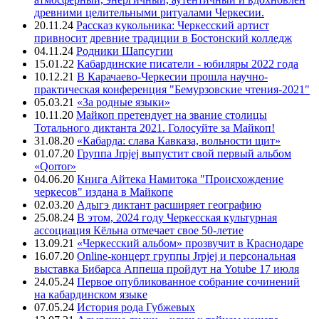
древними целительными ритуалами Черкесии.
20.11.24
Рассказ кукольника: Черкесский артист
привносит древние традиции в Бостонский колледж
04.11.24
Родники Шапсугии
15.01.22
Кабардинские писатели - юбиляры 2022 года
10.12.21
В Карачаево-Черкесии прошла научно-
практическая конференция "Бемурзовские чтения-2021"
05.03.21
«За родные языки»
10.11.20
Майкоп претендует на звание столицы
Тотального диктанта 2021. Голосуйте за Майкоп!
31.08.20
«Кабарда: слава Кавказа, вольности щит»
01.07.20
Группа Jrpjej выпустит свой первый альбом
«Qorror»
04.06.20
Книга Айтека Намитока "Происхождение
черкесов" издана в Майкопе
02.03.20
Адыгэ диктант расширяет географию
25.08.24
В этом, 2024 году Черкесская культурная
ассоциация Кёльна отмечает свое 50-летие
13.09.21
«Черкесский альбом» прозвучит в Краснодаре
16.07.20
Online-концерт группы Jrpjej и персональная
выставка Бибарса Аппеша пройдут на Yotube 17 июля
24.05.24
Первое опубликованное собрание сочинений
на кабардинском языке
07.05.24
История рода Губжевых