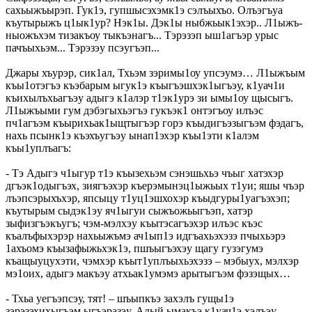
сахьыжъырэп. Гук1э, гупшысэхэмк1э сэлъыхъо. Олъэгъуа
къутырыжъ ц1ык1ур? Нэк1ы. Дэк1ы ныбжьык1эхэр.. Л1ыжъ-
ныожъхэм тизакъоу тыкъэнагъ... Тэрэзэп ыш1агъэр урыс
пачъыхьэм... Тэрэзэу псэугъэп...
Джары хъурэр, сик1ал, Тхьэм зэримы1оу упсэумэ… Л1ыжъым
къы1отэгъэ къэбарым ыгук1э къыгъэшхэк1ыгъэу, к1уач1и
къихылъхьагъэу адыгэ к1алэр т1эк1урэ зи ымы1оу щысыгъ.
Л1ыжъыми гум дэбэгыхьэгъэ гукъэк1 онтэгъоу илъэс
пч1агъэм къырихьак1ыщтыгъэр горэ къыдигъэзыгъэм фэдагъ,
нахь псынк1э къэхъугъэу ынап1эхэр къы1эти к1алэм
къы1уплъагъ:
- Тэ Адыгэ ч1ыгур т1э къызехьэм сэнэшьхьэ чъыг хатэхэр
дгъэк1одыгъэх, зиягъэхэр къерэмынэц1ыжьых т1уи; яшы чъэр
лъэпсэрыхъхэр, япсыцу т1уц1эшхохэр къыдгуры1уагъэхэп;
къутырым сыдэк1эу яч1ыгуи сыжъожьыгъэп, хатэр
зыфизгъэкъугъ; чэм-мэлхэу къытэсагъэхэр илъэс къэс
къалъфыхэрэр нахьыжъмэ ач1ып1э идгъахьэхэзэ пчыхьэрэ
1ахъомэ къызафыжьхэк1э, пшъыгъэхэу щагу гузэгумэ
къащыуцухэти, чэмхэр къыт1уплъыхьэхэзэ – мэбыух, мэлхэр
мэ1оих, адыгэ макъэу атхьак1умэмэ арытыгъэм фэзэщых…
- Тхьа уегъэпсэу, тят! – шъыпкъэ захэлъ гущы1э
зэрэзэхихыгъэм ыгъэразэу, Алый ымакъэ к1уач1э хэлъэу