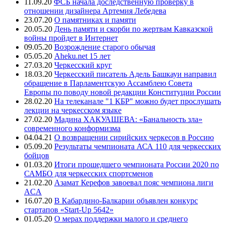
11.09.20
ФСБ начала доследственную проверку в
отношении дизайнера Артемия Лебедева
23.07.20
О памятниках и памяти
20.05.20
День памяти и скорби по жертвам Кавказской
войны пройдет в Интернет
09.05.20
Возрождение старого обычая
05.05.20
Aheku.net 15 лет
27.03.20
Черкесский круг
18.03.20
Черкесский писатель Адель Башкауи направил
обращение в Парламентскую Ассамблею Совета
Европы по поводу новой редакции Конституции России
28.02.20
На телеканале "1 КБР" можно будет прослушать
лекции на черкесском языке
27.02.20
Мадина ХАКУАШЕВА: «Банальность зла»
современного конформизма
04.04.21
О возвращении сирийских черкесов в Россию
05.09.20
Результаты чемпионата АСА 110 для черкесских
бойцов
01.03.20
Итоги прошедшего чемпионата России 2020 по
САМБО для черкесских спортсменов
21.02.20
Азамат Керефов завоевал пояс чемпиона лиги
ACA
16.07.20
В Кабардино-Балкарии объявлен конкурс
стартапов «Start-Up 5642»
01.05.20
О мерах поддержки малого и среднего