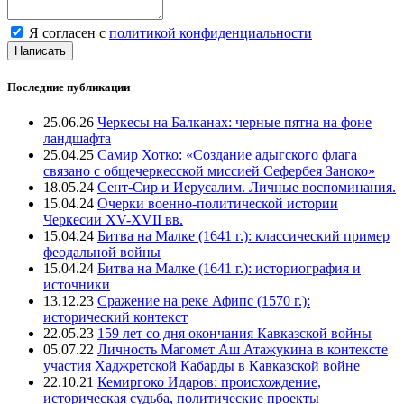
Я согласен с
политикой конфиденциальности
Написать
Последние публикации
25.06.26
Черкесы на Балканах: черные пятна на фоне
ландшафта
25.04.25
Самир Хотко: «Создание адыгского флага
связано с общечеркесской миссией Сефербея Заноко»
18.05.24
Сент-Сир и Иерусалим. Личные воспоминания.
15.04.24
Очерки военно-политической истории
Черкесии XV-XVII вв.
15.04.24
Битва на Малке (1641 г.): классический пример
феодальной войны
15.04.24
Битва на Малке (1641 г.): историография и
источники
13.12.23
Сражение на реке Афипс (1570 г.):
исторический контекст
22.05.23
159 лет со дня окончания Кавказской войны
05.07.22
Личность Магомет Аш Атажукина в контексте
участия Хаджретской Кабарды в Кавказской войне
22.10.21
Кемиргоко Идаров: происхождение,
историческая судьба, политические проекты