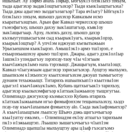
ишыхьат. Ау 1офмэ анахь 1офыр, ыбгъук1э блэк1ыхэ зэхъум,
тыда адыгэхэр зыдак1ощтыгъэхэр? Тыди къик1ыщтыгъэха?
Тыда джы адыгэмэ зыздагъэзагъэр? Тара яч1ыгу? Ыбгъук1э
блэк1ыхэ зэхъум, яшъошэ дахэхэр Кавказым исмэ
къаратыгъэщтын. Арын фае Кавказ черкесскэр шъошэ
гъэнэфагъэу, шъошэ дахэу зык1аштагъэр, къяк1оу
зык1ащыгъыр. Арэу, лъэпкъ дахэу, шъошэ дахэр
къэзыугупшысыгъэм сыд къырык1уагъ, къырык1орэр,
къырык1ощтыр? А упч1эм иджэуап къезытыжьын
Урысыешхом къик1ырэп. Амыш1эк1э армэ тш1эрэп, е
ехъырэхъышэхэу арымэ тш1эрэп. Джары, адыгэ дзэк1ол1ыр
1ашэк1э узэндыгъэу зэрэпсау-таоу ч1ы ч1эгъым
къыч1ажъук1ымэ нахь тэрэзыщт. Джащыгъум, къыта1ощт,
Кавказ ч1ыгужъым адыгэхэр зэрисыгъэхэр. Аущтэу мыхъумэ,
шъыпкъэм к1эхъопсэу къытхэнагъэхэм джэуап тымыгъотэу
дунаим техыжьыщт. Титарихъ ишъыпкъап1э къытэзы1он
адыгэл1 къыч1ажъук1ымэ, Кубань щатхыгъак1э тарихъэу,
адыгэхэр къызыхэмфагъэр к1атхык1ыжьынэу тыщэгугъы.
Олимпиадэ джэгунхэр къэмысхэзэ Кубань итарихъ
к1атхык1ыжьыным игъо фимыфэнхэм тещыныхьэхэу, хьэдэ
псау-тау къыч1ахыным фэмыехэу alo. Сыда зык1ыфэмыехэр?
А къыч1ахыщтым лъыпсэу Шъачэ дэжь щигъэчъагъэр
къы1уатэу ежьэмэ, – Олимпиадэм ек1оу атхыгъэ тарихъым
пк1э и1эжьыщтэп. Лъышхо зышагъэчъагъэ ч1ып1эм
Олимпиадэ щыпш1ы мыхъущтэу ары ц1ыф гъэсагъэмэ