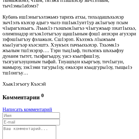
тымыжъомэ, ч1ым, тятэжъ п1ашъэхэр зыч1элъым,
тыч1эмы1абэмэ?
Кубань иш1эныгъэлэжьмэ тарихъ атхы, тихьэдашъхьэхэр
зыч1элъ къэхэр адыгэ чылэ пш1ык1уит1ур ак1ыгъоу псым
ч1ырагъэхьагъ. Лъык1э гъэшъок1ыгъэ ч1ыгужъыр зэхат1ыхьэ,
олимпиадэр игъэк1отыгъэу щаш1ыным фэш1 анэхэри агухэри
зэфэш1ыгъэу фэлажьэх. Сш1эрэп. Къэзэкъ л1ыжъым
къы1уагъэр къэсэштэ. Хэукъох пачъыхьэхэр. Тхьэмк1э
жъалым тш1эхэрэр…. Тэри тыц1ыф, тилъэпкъ шъхьафэу
дунаим тытет, тызфагъадэу, уасэ къытфаш1эу,
тызгуагъэуцоным тыфай. Тиуашъуи къаргъоу, тич1ыгуи,
мамырэу, зэк1эми тагуры1оу, ежьхэри къыдгуры1оу, тыщы1э
тш1оигъу…
Хьак1эгъогу Къэсэй
0
Комментарии
Написать комментарий