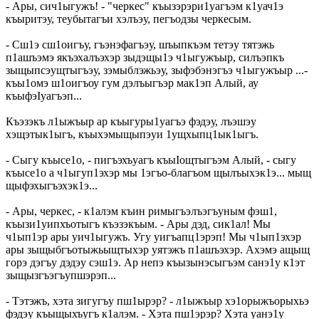
- Ары, сич1ыгужъ! - "черкес" къызэрэри1уагъэм к1уач1э
къыритэу, теубытагъи хэлъэу, пегъодзы черкесым.
- Сш1э сш1оигъу, гъэнэфагъэу, шъыпкъэм тетэу тятэжь
п1ашъэмэ якъэхалъэхэр зыдэщы1э ч1ыгужъыр, силъэпкъ
зыщыпсэущтыгъэу, зэмыблэжьэу, зыфэбэнэгъэ ч1ыгужъыр ...-
къы1омэ ш1оигъоу гум дэлъыгъэр мак1эп Алый, ау
къыфэIуагъэп...
Къэзэкъ л1ыжъыр ар къыгуры1уагъэ фэдэу, лъэшэу
хэщэтык1ыгъ, къыхэмыщыпэуи 1ущхыпц1ык1ыгъ.
- Сыгу къысе1о, - пигъэхъуагъ къыIощтыгъэм Алый, - сыгу
къысе1о а ч1ыгуп1эхэр мы 1эгъо-благъом щылъыхэк1э... мыщ
щыфэхыгъэхэк1э...
- Ары, черкес, - к1алэм къин римыгъэлъэгъуным фэш1,
къызи1уипхъотыгъ къэзэкъым. - Ары дэд, сик1ал! Мы
ч1ып1эр ары уич1ыгужъ. Угу уигъапц1эрэп! Мы ч1ып1эхэр
ары зыщыбгъотыжьыщтыхэр уятэжъ п1ашъэхэр. Ахэмэ ащыщ
горэ дэгъу дэдэу сэш1э. Ар непэ къызынэсыгъэм санэ1у к1эт
зыщызгъэгъупшэрэп...
- Тэтэжъ, хэта зигугъу пш1ырэр? - л1ыжъыр хэ1орыжъорыхьэ
фэдэу къыщыхъугъ к1алэм. - Хэта пш1эрэр? Хэта уанэ1у