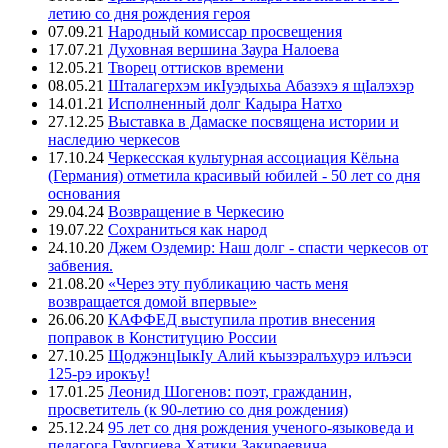
летию со дня рождения героя
07.09.21
Народный комиссар просвещения
17.07.21
Духовная вершина Заура Налоева
12.05.21
Творец оттисков времени
08.05.21
Шталагерхэм икIуэдыхьа Абазэхэ я щIалэхэр
14.01.21
Исполненный долг Кадыра Натхо
27.12.25
Выставка в Дамаске посвящена истории и
наследию черкесов
17.10.24
Черкесская культурная ассоциация Кёльна
(Германия) отметила красивый юбилей - 50 лет со дня
основания
29.04.24
Возвращение в Черкесию
19.07.22
Сохраниться как народ
24.10.20
Джем Оздемир: Наш долг - спасти черкесов от
забвения.
21.08.20
«Через эту публикацию часть меня
возвращается домой впервые»
26.06.20
КАФФЕД выступила против внесения
поправок в Конституцию России
27.10.25
ЩоджэнцIыкIу Алий къызэралъхурэ илъэси
125-рэ ирокъу!
17.01.25
Леонид Шогенов: поэт, гражданин,
просветитель (к 90-летию со дня рождения)
25.12.24
95 лет со дня рождения ученого-языковеда и
педагога Гяургиева Хатики Закираевича