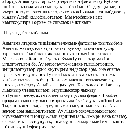
а1орэр. Ащыгъум, тарихъыр зэрэтетын фаем тетэу Кубань
иш1эныгъэлэжьмэ атхыгъэу къыч1эк1ын. Сыдэу щытми, а
хъурэ пстэумэ сягупшысэзэ, сыгу къэк1ыжьыгъ синыбджэгъу
к1алэу Алый къысфи1отагъэр. Мы къэбарыр непэ
къытэхъулIэрэ 1офхэм сэ сшъхьэк1э яспхыгъ.
Шъукъедэ1у къэбарым:
Адыгэмэ ятарихъ тиш1эныгъэлэжьмэ фатхыгъэ тхылъыбэмэ
Алый яджагъэу, ежь зэригъэлъэгъунхэу илъэпкъэгъухэр
зэрысыгъэ ч1ып1эхэр, яхьэдашъхьэхэр зыч1элъ къэхэр,
Мыекъопэ районым к1уагъэ. Къык1уахьыгъэр мак1эп,
ылъэгъугъэри бэ. Ау ылъэгъугъэм анахь гъэш1эгъоныр,
зыщилъэгъугъэр урыс къутырым зыдахьэр ары. Унэ ебэгъэ
ц1ык1ум ичэу лъапсэ 1ут тет1ысхьап1эм къэзэкъ л1ыжъ
хэк1отагъэ тесыгъ бэщ т1аркъом ыжэпкъ тегъэкъуагъэу,
шъхьаукъэ фэдэу Алый къыщыхъугъ. Благъэу ек1ол1агъ, ау
л1ыжьыр чъыещтыгъэп. Игупшысэхэр чыжьэу
ыт1упщыгъэхэу, ахэмэ алъыплъэу щысым фэдагъ. Гъыбзэ
орэдым ехъщырэу зыгорэхэри къыхи1ук1хэу къыш1ош1ыгъ.
Тыдэ плъэщтыгъа, сыд гупшысэха ыгу илъыгъэхэр - Тхьэ
закъор ары зыш1эщтыгъэр. Ау л1ыжъ зэхэущэрыхьагъэм
ыумэхъыгъэм п1онэу Алый зэрищэл1агъ. Джыри нахь благъэу
ек1уал1и къызэтеуцуагъ, шъабэу, л1ыжьыр къык1имыгъащтэ
ш1оигъоу ш1уфэс рихыгъ: