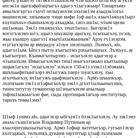
фабэу, рэхьатэу тятэжъ п1ашъэхэм ч1ы шъэбэ ш1агъоу агук1и
апсэк1и щагъэфабэщтыгъэ адыгэ ч1ыгужъыр! Тинартымэ
амылъэгъугъэ гъуч1 пелыуанхэм охътак1эм къыдэк1огъэ
машинэхэм, зэпымыоу чэщи мафи 1оф аш1э, къыч1ажъук1ырэ
къупшъхьэ-лъашъхьэхэр ахьаджы, сапэ аш1ы, ч1ым щизы
аш1ыжьы. Зэк1э зэхажъухьэ, зэхат1ыхьэ. Зыгорэк1э
мэгугъэхэмэ ш1э, адыгэ шъуашэр щыгъэу, псыхьагъэу, псэоу,
жьы къыщэу адыгэл1 къыч1ахыжьыным? Арэу гу1эхэрэм,
егугъухэрэм ар ямурадэу а1оуи зэхэпхыщт. Лъэхъух, alo,
адыгэл1ым. Ыпсэ пытэу къагъотмэ рэхьатыщтых. Лъэхъух, ау
къагъотрэп. Къамыгъотырэмэ – исыгъэхэп адыгэхэр а
ч1ыналъэм. Имысыгъэхэмэ тиш1эныгъэлэжьмэ къатхыныр
ищык1агъэп "исыгъэхэу" илъэси 150-к1э узэк1э1эбэжьмэ,
яшъхьыфитынгъэрэ яч1ыгужъ паерэ зэуагъэхэу, лъы
агъэчъагъэу, яч1ыгужъ щыфэхыгъэхэу . Армэ шъыпкъэр,
лъэпкъым зэк1э и1офыгъохэр зэк1э дгъэт1ылъыныхэшъ,
тиинститутэу гуманитар ш1эныгъэхэм апылъыр
зэфэш1ыжьыгъэн фае, сыда зэрэтищык1агъэр институтыр,
тарихъ тимы1эмэ?
Ц1ыф 1ушмэ alo, адыгэхэр ыбгъук1э блэк1ыгъэхэу. Ау зэк1эмэ
анахь гъэш1эгъон Владимир Путиным ар
къызэриушыхьатыгъэр. Армэ 1офыр зытетыгъэр, гугъап1эхэр
къэтэджых, тилъэпкъ дунаим зэрэтетыр ц1ыф лъэпкъым