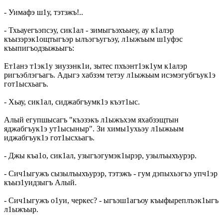
- Уимафэ ш1у, тэтэжъ!..
- Тхьауегъэпсэу, сик1ал - зимыгъэхъыеу, ау к1алэр
къызэрэк1ощтыгъэр ылъэгъугъэу, л1ыжъым ш1уфэс
къыпигъодзыжьыгъ:
Ет1анэ т1эк1у зиузэнк1и, зытес пхъэнт1эк1ум к1алэр
ригъэблэгъагъ. Адыгэ хабзэм тетэу л1ыжьым исэмэгубгъук1э
гот1ысхьагъ.
- Хьау, сик1ал, сиджабгъумк1э къэт1ыс.
Алый егупшысагъ "къэзэкъ л1ыжъхэм яхабзэщтын
яджабгъук1э ут1ысыныр". Зи химы1ухьэу л1ыжьым
иджабгъук1э гот1ысхьагъ.
- Джы къа1о, сик1ал, узыгъэгумэк1ырэр, узылъыхъурэр.
- Сич1ыгужъ сызылъыхъурэр, тэтэжъ - гум дэпыхьэгъэ упч1эр
къыз1уидзыгъ Алый.
- Сич1ыгужъ о1уи, черкес? - ыгъэш1агъоу къыфыреплъэк1ыгъ
л1ыжъыр.