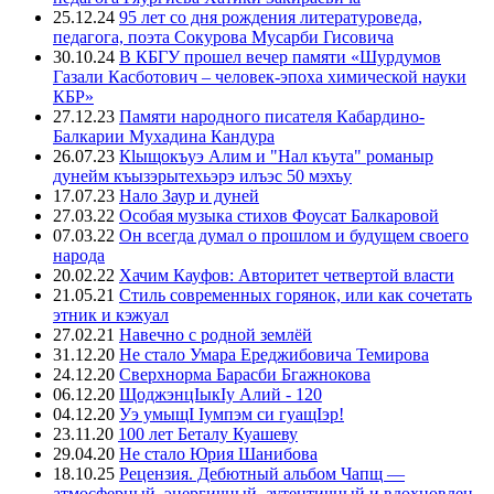
25.12.24
95 лет со дня рождения литературоведа,
педагога, поэта Сокурова Мусарби Гисовича
30.10.24
В КБГУ прошел вечер памяти «Шурдумов
Газали Касботович – человек-эпоха химической науки
КБР»
27.12.23
Памяти народного писателя Кабардино-
Балкарии Мухадина Кандура
26.07.23
Кlыщокъуэ Алим и "Нал къута" романыр
дунейм къызэрытехьэрэ илъэс 50 мэхъу
17.07.23
Нало Заур и дуней
27.03.22
Особая музыка стихов Фоусат Балкаровой
07.03.22
Он всегда думал о прошлом и будущем своего
народа
20.02.22
Хачим Кауфов: Авторитет четвертой власти
21.05.21
Стиль современных горянок, или как сочетать
этник и кэжуал
27.02.21
Навечно с родной землёй
31.12.20
Не стало Умара Ереджибовича Темирова
24.12.20
Сверхнорма Барасби Бгажнокова
06.12.20
ЩоджэнцIыкIу Алий - 120
04.12.20
Уэ умыщI Iумпэм си гуащIэр!
23.11.20
100 лет Беталу Куашеву
29.04.20
Не стало Юрия Шанибова
18.10.25
Рецензия. Дебютный альбом Чапщ —
атмосферный, энергичный, аутентичный и вдохновлен