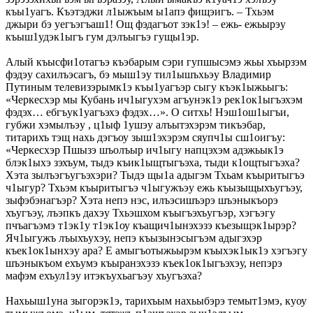
къы1уагъ. Къэтэджи л1ыжъым ы1апэ фищэигъ. – Тхьэм
джыри бэ уегъэгъаш1! Ощ фэдагъот зэк1э! – ежь- ежьырэу
къыш1удэк1ыгъ гум дэлъыгъэ гущы1эр.
Алый къысфи1отагъэ къэбарым сэри гупшысэмэ жьы хъырзэм
фэдэу сахилъэсагъ, бэ мыш1эу тил1ышъхьэу Владимир
Путиным телевизэрымк1э къы1уагъэр сыгу къэк1ыжьыгъ:
«Черкесхэр мы Кубань ич1ыгухэм агъунэк1э рек1ок1ыгъэхэм
фэдэх… ебгъук1уагъэхэ фэдэх…». О ситхь! Нэш1ош1ыгъи,
губжи хэмылъэу , ц1ыф 1ушэу алъытэхэрэм тикъэбар,
титарихъ тэщ нахь дэгъоу зыш1эхэрэм сяупч1ы сш1оигъу:
«Черкесхэр Пшызэ шъолъыр ич1ыгу напцэхэм адэжьык1э
блэк1ыхэ зэхъум, тыдэ къик1ыщтыгъэха, тыди к1ощтыгъэха?
Хэта зылъэгъугъэхэри? Тыдэ щы1а адыгэм Тхьам къыритыгъэ
ч1ыгур? Тхьэм къыритыгъэ ч1ыгужъэу ежь къызыщыхъугъэу,
зыфэбэнагъэр? Хэта непэ нэс, илъэсишъэрэ шъэныкъорэ
хъугъэу, лъэпкъ дахэу Тхьэшхом къыгъэхъугъэр, хэгъэгу
пчъагъэмэ т1эк1у т1эк1оу къащич1ынэхэзэ къезыщэк1ырэр?
Яч1ыгужъ лъыхъухэу, непэ къызынэсыгъэм адыгэхэр
къек1ок1ынхэу ара? Е амыгъотыжьырэм къыхэк1ык1э хэгъэгу
шъэныкъом ехъумэ къыранэхэзэ къек1ок1ыгъэхэу, непэрэ
мафэм ехъул1эу итэкъухьагъэу хъугъэха?
Нахьыш1уна зыгорэк1э, тарихъым нахьыбэрэ темыт1эмэ, куоу