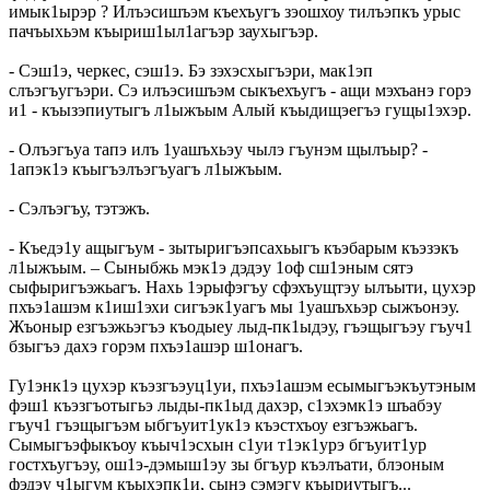
имык1ырэр ? Илъэсишъэм къехъугъ зэошхоу тилъэпкъ урыс
пачъыхьэм къыриш1ыл1агъэр заухыгъэр.
- Сэш1э, черкес, сэш1э. Бэ зэхэсхыгъэри, мак1эп
слъэгъугъэри. Сэ илъэсишъэм сыкъехъугъ - ащи мэхъанэ горэ
и1 - къызэпиутыгъ л1ыжъым Алый къыдищэегъэ гущы1эхэр.
- Олъэгъуа тапэ илъ 1уашъхьэу чылэ гъунэм щылъыр? -
1апэк1э къыгъэлъэгъуагъ л1ыжъым.
- Сэлъэгъу, тэтэжъ.
- Къедэ1у ащыгъум - зытыригъэпсахьыгъ къэбарым къэзэкъ
л1ыжъым. – Сыныбжь мэк1э дэдэу 1оф сш1эным сятэ
сыфыригъэжьагъ. Нахь 1эрыфэгъу сфэхъущтэу ылъыти, цухэр
пхъэ1ашэм к1иш1эхи сигъэк1уагъ мы 1уашъхьэр сыжъонэу.
Жъоныр езгъэжьэгъэ къодыеу лыд-пк1ыдэу, гъэщыгъэу гъуч1
бзыгъэ дахэ горэм пхъэ1ашэр ш1онагъ.
Гу1энк1э цухэр къэзгъэуц1уи, пхъэ1ашэм есымыгъэкъутэным
фэш1 къэзгъотыгьэ лыды-пк1ыд дахэр, с1эхэмк1э шъабэу
гъуч1 гъэщыгъэм ыбгъуит1ук1э къэстхъоу езгъэжьагъ.
Сымыгъэфыкъоу къыч1эсхын с1уи т1эк1урэ бгъуит1ур
гостхъугъэу, ош1э-дэмыш1эу зы бгъур къэлъати, блэоным
фэдэу ч1ыгум къыхэпк1и, сынэ сэмэгу къыриутыгъ...