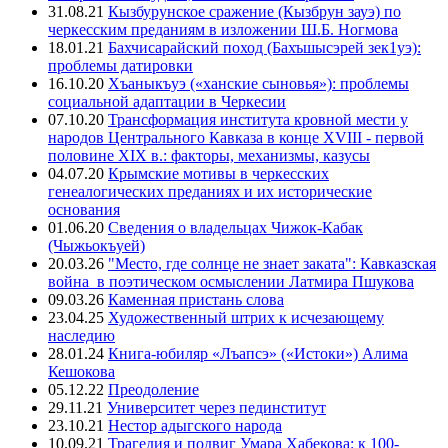
31.08.21
Кызбурунское сражение (Кызбрун зауэ) по
черкесским преданиям в изложении Ш.Б. Ногмова
18.01.21
Бахчисарайский поход (Бахъшысэрей зек1уэ):
проблемы датировки
16.10.20
Хъаныкъуэ («ханские сыновья»): проблемы
социальной адаптации в Черкесии
07.10.20
Трансформация института кровной мести у
народов Центрального Кавказа в конце XVIII - первой
половине XIX в.: факторы, механизмы, казусы
04.07.20
Крымские мотивы в черкесских
генеалогических преданиях и их исторические
основания
01.06.20
Сведения о владельцах Чижок-Кабак
(Чыжьокъуей)
20.03.26
"Место, где солнце не знает заката": Кавказская
война в поэтическом осмыслении Латмира Пшукова
09.03.26
Каменная пристань слова
23.04.25
Художественный штрих к исчезающему
наследию
28.01.24
Книга-юбиляр «Лъапсэ» («Истоки») Алима
Кешокова
05.12.22
Преодоление
29.11.21
Университет через пединститут
23.10.21
Нестор адыгского народа
10.09.21
Трагедия и подвиг Умара Хабекова: к 100-