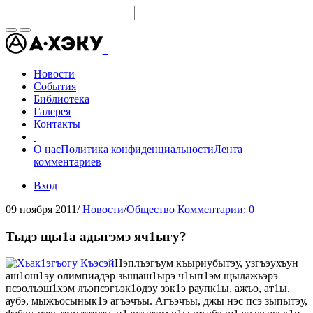
Новости
События
Библиотека
Галерея
Контакты
О нас
Политика конфиденциальности
Лента
комментариев
Вход
09 ноября 2011
/
Новости
/
Общество
Комментарии: 0
Тыдэ щы1а адыгэмэ яч1ыгу?
Нэплъэгъум къыриубытэу, узгъэухъун
аш1ош1эу олимпиадэр зыщаш1ырэ ч1ып1эм щылажьэрэ
псэолъэш1хэм лъэпсэгъэк1одэу зэк1э раупк1ы, ажъо, ат1ы,
аубэ, мыжъосынык1э агъэчъы. Агъэчъы, джы нэс псэ зыпытэу,