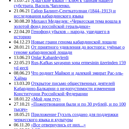
13.07.21
Адыгские языки – ключ к тайнам нашего
субстрата. Василь Чапленко.
21.06.21
Габор Балинт-Сенткатолнаи (1844–1913) и
исследования кабардинского языка
30.08.20
Михаил Медведев: «Черкесская тема вошла в
золотой фонд российской геральдики»
22.04.20
Генофонд убыхов – народа, ушедшего в
историю
04.12.23
Новые грани генома кабардинской лошади
28.01.21
От приятного удивления до восторга: учёные о
геноме кабардинской лошади
13.06.23
Onlar Kabardeylerdi
22.05.23
Rus-Kafkas savaşının sona ermesinin üzerinden 159
yıl geçti
08.06.23
Что роднит Майкоп и далекий эмират Рас-эль-
Ха́йма
13.03.20
Открытое письмо общественных деятелей
Кабардино-Балкарии о недопустимости изменения
Конституции Российской Федерации
18.01.22
«Мой дом тут»
27.10.21
«Пожертвования были и по 30 рублей, и по 100
тысяч»
18.05.21
Приложение Гухэлъ создано для поддержки
черкесского языка и культуры
06.11.20
«Все отвернулись от них...»