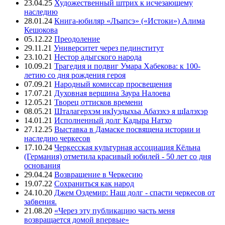
23.04.25
Художественный штрих к исчезающему
наследию
28.01.24
Книга-юбиляр «Лъапсэ» («Истоки») Алима
Кешокова
05.12.22
Преодоление
29.11.21
Университет через пединститут
23.10.21
Нестор адыгского народа
10.09.21
Трагедия и подвиг Умара Хабекова: к 100-
летию со дня рождения героя
07.09.21
Народный комиссар просвещения
17.07.21
Духовная вершина Заура Налоева
12.05.21
Творец оттисков времени
08.05.21
Шталагерхэм икIуэдыхьа Абазэхэ я щIалэхэр
14.01.21
Исполненный долг Кадыра Натхо
27.12.25
Выставка в Дамаске посвящена истории и
наследию черкесов
17.10.24
Черкесская культурная ассоциация Кёльна
(Германия) отметила красивый юбилей - 50 лет со дня
основания
29.04.24
Возвращение в Черкесию
19.07.22
Сохраниться как народ
24.10.20
Джем Оздемир: Наш долг - спасти черкесов от
забвения.
21.08.20
«Через эту публикацию часть меня
возвращается домой впервые»