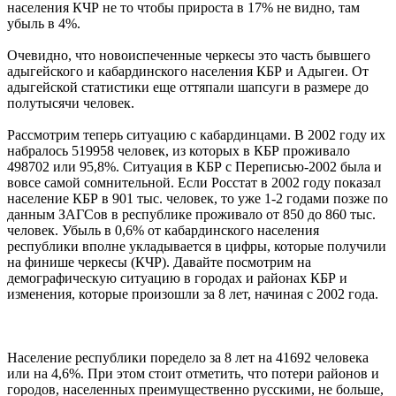
населения КЧР не то чтобы прироста в 17% не видно, там
убыль в 4%.
Очевидно, что новоиспеченные черкесы это часть бывшего
адыгейского и кабардинского населения КБР и Адыгеи. От
адыгейской статистики еще оттяпали шапсуги в размере до
полутысячи человек.
Рассмотрим теперь ситуацию с кабардинцами. В 2002 году их
набралось 519958 человек, из которых в КБР проживало
498702 или 95,8%. Ситуация в КБР с Переписью-2002 была и
вовсе самой сомнительной. Если Росстат в 2002 году показал
население КБР в 901 тыс. человек, то уже 1-2 годами позже по
данным ЗАГСов в республике проживало от 850 до 860 тыс.
человек. Убыль в 0,6% от кабардинского населения
республики вполне укладывается в цифры, которые получили
на финише черкесы (КЧР). Давайте посмотрим на
демографическую ситуацию в городах и районах КБР и
изменения, которые произошли за 8 лет, начиная с 2002 года.
Население республики поредело за 8 лет на 41692 человека
или на 4,6%. При этом стоит отметить, что потери районов и
городов, населенных преимущественно русскими, не больше,