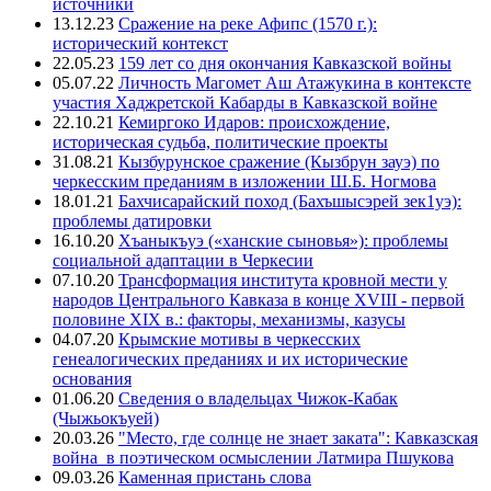
источники
13.12.23
Сражение на реке Афипс (1570 г.):
исторический контекст
22.05.23
159 лет со дня окончания Кавказской войны
05.07.22
Личность Магомет Аш Атажукина в контексте
участия Хаджретской Кабарды в Кавказской войне
22.10.21
Кемиргоко Идаров: происхождение,
историческая судьба, политические проекты
31.08.21
Кызбурунское сражение (Кызбрун зауэ) по
черкесским преданиям в изложении Ш.Б. Ногмова
18.01.21
Бахчисарайский поход (Бахъшысэрей зек1уэ):
проблемы датировки
16.10.20
Хъаныкъуэ («ханские сыновья»): проблемы
социальной адаптации в Черкесии
07.10.20
Трансформация института кровной мести у
народов Центрального Кавказа в конце XVIII - первой
половине XIX в.: факторы, механизмы, казусы
04.07.20
Крымские мотивы в черкесских
генеалогических преданиях и их исторические
основания
01.06.20
Сведения о владельцах Чижок-Кабак
(Чыжьокъуей)
20.03.26
"Место, где солнце не знает заката": Кавказская
война в поэтическом осмыслении Латмира Пшукова
09.03.26
Каменная пристань слова