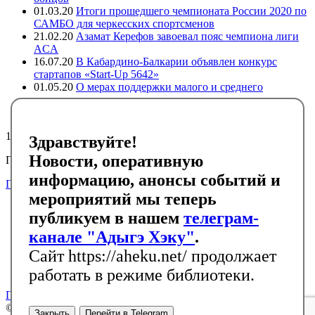
01.03.20
Итоги прошедшего чемпионата России 2020 по
САМБО для черкесских спортсменов
21.02.20
Азамат Керефов завоевал пояс чемпиона лиги
ACA
16.07.20
В Кабардино-Балкарии объявлен конкурс
стартапов «Start-Up 5642»
01.05.20
О мерах поддержки малого и среднего
предпринимательства в регионах компактного
проживания адыгов
12387
Здравствуйте!
Новости, оперативную
Подписывайтесь на черкесский инфоканал в Telegram
информацию, анонсы событий и
Подписаться
мероприятий мы теперь
Главная
публикуем в нашем
телеграм-
Новости
События
канале "Адыгэ Хэку"
.
Библиотека
Сайт https://aheku.net/ продолжает
Галерея
Контакты
работать в режиме библиотеки.
Политика конфиденциальности
© Адыгэ Хэку
RSS
Закрыть
Перейти в Telegram