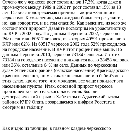
Отчего же у черкесов рост составил аж 17,3%, когда даже в
промежуток между 1989 и 2002 гг. рост составил 15% за 13
лет. Главная подозреваемая причина – акция «Запишись
черкесом». К сожалению, мы ожидали большего результата,
но, как говорится, и на том спасибо. Как выяснить из кого же
состоит этот прирост? Давайте посмотрим на урбастатистику
по КЧР в 2002 году. По данным Переписи-2002, черкесов в
РФ насчитали 60517 человек, из которых 49591 проживало в
КЧР или 82%. Из 60517 черкесов 2002 года 52% приходилось
на городское население. В КЧР этот процент еще выше. По
данным Переписи-2010, черкесов 73184 человека. Из этих
73184 на городское население приходится всего 28458 человек
или 36%, остальные 64% на село. Данных по черкесским
аулам Успенского района (сельское население) Краснодарского
края пока еще нет, но мы также не слышали и о бэби-буме в
этих аулах, кроме того, что молодежь все чаще покидает эти
населенные пункты. Итак, основной прирост черкесов
произошел за счет сельского населения. Был ли
демографический взрыв в Хабезском и Адыгее-хабльском
районах КЧР? Опять возвращаемся к цифрам Росстата и
смотрим на таблицу.
Как видно из таблицы, в главном кладезе черкесского