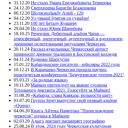
31.12.20
Не стало Умара Ереджибовича Темирова
24.12.20
Сверхнорма Барасби Бгажнокова
06.12.20
ЩоджэнцIыкIу Алий - 120
04.12.20
Уэ умыщI Iумпэм си гуащIэр!
23.11.20
100 лет Беталу Куашеву
29.04.20
Не стало Юрия Шанибова
18.10.25
Рецензия. Дебютный альбом Чапщ —
атмосферный, энергичный, аутентичный и вдохновлен
древними целительными ритуалами Черкесии.
20.11.24
Рассказ кукольника: Черкесский артист
привносит древние традиции в Бостонский колледж
04.11.24
Родники Шапсугии
15.01.22
Кабардинские писатели - юбиляры 2022 года
10.12.21
В Карачаево-Черкесии прошла научно-
практическая конференция "Бемурзовские чтения-2021"
05.03.21
«За родные языки»
10.11.20
Майкоп претендует на звание столицы
Тотального диктанта 2021. Голосуйте за Майкоп!
31.08.20
«Кабарда: слава Кавказа, вольности щит»
01.07.20
Группа Jrpjej выпустит свой первый альбом
«Qorror»
04.06.20
Книга Айтека Намитока "Происхождение
черкесов" издана в Майкопе
02.03.20
Адыгэ диктант расширяет географию
25.08.24
В этом, 2024 году Черкесская культурная