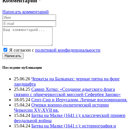
Комментарии
Написать комментарий
Я согласен с
политикой конфиденциальности
Написать
Последние публикации
25.06.26
Черкесы на Балканах: черные пятна на фоне
ландшафта
25.04.25
Самир Хотко: «Создание адыгского флага
связано с общечеркесской миссией Сефербея Заноко»
18.05.24
Сент-Сир и Иерусалим. Личные воспоминания.
15.04.24
Очерки военно-политической истории
Черкесии XV-XVII вв.
15.04.24
Битва на Малке (1641 г.): классический пример
феодальной войны
15.04.24
Битва на Малке (1641 г.): историография и