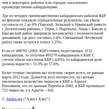
чем в некоторых районах или городах, населенных
преимущественно кабардинцами.
Три из четырех преимущественно кабардинских районов КБР
на финише показали отрицательные результаты, где убыль
составила от 2 до 6% (Терский, Зольский и Урванский (вместе
с Лескенским) районы, г. Терек, г. Нарткала). Лишь г. Баксан и
Баксанский район завершили восьмилетку с положительной
динамикой, где рост составил 2-4%. Смешанный Чегемский
район также остался в плюсе 1,25%.
Если от 498702 (2002, КБР) отнять недостающих 3132
кабардинцев, то получим 495570 кабардинцев в КБР. С
учетом убыли населения КБР (-4,6%), то кабардинская доля
должна вырасти с 55,3% до 57,6%.
Более точные сведения мы получим, скорее всего, не раньше
марта 2012 года. Думается, всех интересует, на сколько
увеличилось количество черкесов в КБР и Адыгее.
Напомним, что по данным Переписи-2002, в КБР проживало
725 черкесов, а в Адыгее – 642.
©
Aheku.org
("Адыгэ Хэку")
0