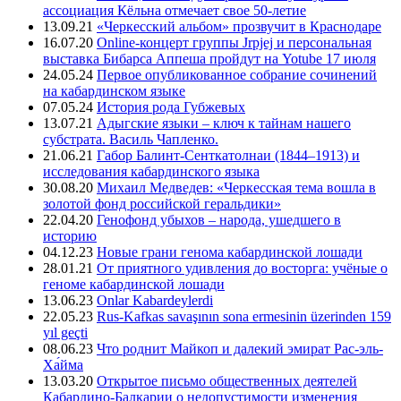
ассоциация Кёльна отмечает свое 50-летие
13.09.21
«Черкесский альбом» прозвучит в Краснодаре
16.07.20
Online-концерт группы Jrpjej и персональная
выставка Бибарса Аппеша пройдут на Yotube 17 июля
24.05.24
Первое опубликованное собрание сочинений
на кабардинском языке
07.05.24
История рода Губжевых
13.07.21
Адыгские языки – ключ к тайнам нашего
субстрата. Василь Чапленко.
21.06.21
Габор Балинт-Сенткатолнаи (1844–1913) и
исследования кабардинского языка
30.08.20
Михаил Медведев: «Черкесская тема вошла в
золотой фонд российской геральдики»
22.04.20
Генофонд убыхов – народа, ушедшего в
историю
04.12.23
Новые грани генома кабардинской лошади
28.01.21
От приятного удивления до восторга: учёные о
геноме кабардинской лошади
13.06.23
Onlar Kabardeylerdi
22.05.23
Rus-Kafkas savaşının sona ermesinin üzerinden 159
yıl geçti
08.06.23
Что роднит Майкоп и далекий эмират Рас-эль-
Ха́йма
13.03.20
Открытое письмо общественных деятелей
Кабардино-Балкарии о недопустимости изменения