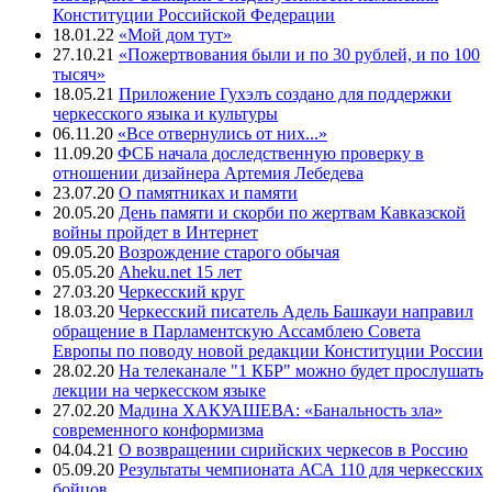
Конституции Российской Федерации
18.01.22
«Мой дом тут»
27.10.21
«Пожертвования были и по 30 рублей, и по 100
тысяч»
18.05.21
Приложение Гухэлъ создано для поддержки
черкесского языка и культуры
06.11.20
«Все отвернулись от них...»
11.09.20
ФСБ начала доследственную проверку в
отношении дизайнера Артемия Лебедева
23.07.20
О памятниках и памяти
20.05.20
День памяти и скорби по жертвам Кавказской
войны пройдет в Интернет
09.05.20
Возрождение старого обычая
05.05.20
Aheku.net 15 лет
27.03.20
Черкесский круг
18.03.20
Черкесский писатель Адель Башкауи направил
обращение в Парламентскую Ассамблею Совета
Европы по поводу новой редакции Конституции России
28.02.20
На телеканале "1 КБР" можно будет прослушать
лекции на черкесском языке
27.02.20
Мадина ХАКУАШЕВА: «Банальность зла»
современного конформизма
04.04.21
О возвращении сирийских черкесов в Россию
05.09.20
Результаты чемпионата АСА 110 для черкесских
бойцов