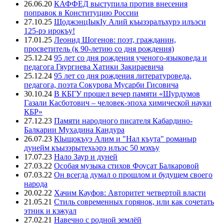
26.06.20
КАФФЕД выступила против внесения
поправок в Конституцию России
27.10.25
ЩоджэнцIыкIу Алий къызэралъхурэ илъэси
125-рэ ирокъу!
17.01.25
Леонид Шогенов: поэт, гражданин,
просветитель (к 90-летию со дня рождения)
25.12.24
95 лет со дня рождения ученого-языковеда и
педагога Гяургиева Хатики Закираевича
25.12.24
95 лет со дня рождения литературоведа,
педагога, поэта Сокурова Мусарби Гисовича
30.10.24
В КБГУ прошел вечер памяти «Шурдумов
Газали Касботович – человек-эпоха химической науки
КБР»
27.12.23
Памяти народного писателя Кабардино-
Балкарии Мухадина Кандура
26.07.23
Кlыщокъуэ Алим и "Нал къута" романыр
дунейм къызэрытехьэрэ илъэс 50 мэхъу
17.07.23
Нало Заур и дуней
27.03.22
Особая музыка стихов Фоусат Балкаровой
07.03.22
Он всегда думал о прошлом и будущем своего
народа
20.02.22
Хачим Кауфов: Авторитет четвертой власти
21.05.21
Стиль современных горянок, или как сочетать
этник и кэжуал
27.02.21
Навечно с родной землёй