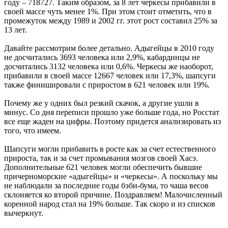
году – 718727. Таким образом, за 8 лет черкесы прибавили в
своей массе чуть менее 1%. При этом стоит отметить, что в
промежуток между 1989 и 2002 гг. этот рост составил 25% за
13 лет.
Давайте рассмотрим более детально. Адыгейцы в 2010 году
не досчитались 3693 человека или 2,9%, кабардинцы не
досчитались 3132 человека или 0,6%. Черкесы же наоборот,
прибавили в своей массе 12667 человек или 17,3%, шапсуги
также финишировали с приростом в 621 человек или 19%.
Почему же у одних был резкий скачок, а другие ушли в
минус. Со дня переписи прошло уже больше года, но Росстат
все еще жаден на цифры. Поэтому придется анализировать из
того, что имеем.
Шапсуги могли прибавить в росте как за счет естественного
прироста, так и за счет промывания мозгов своей Хасэ.
Дополнительные 621 человек могли обеспечить бывшие
причерноморские «адыгейцы» и «черкесы». А поскольку мы
не наблюдали за последние годы бэби-бума, то чаша весов
склоняется ко второй причине. Поздравляем! Малочисленный
коренной народ стал на 19% больше. Так скоро и из списков
вычеркнут.