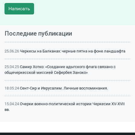
Написать
Последние публикации
25.06.26
Черкесы на Балканах: черные пятна на фоне ландшафта
25.04.25
Самир Хотко: «Создание адыгского флага связано с
общечеркесской миссией Сефербея Заноко»
18.05.24
Сент-Сир и Иерусалим. Личные воспоминания.
15.04.24
Очерки военно-политической истории Черкесии XV-XVII
вв.
15.04.24
Битва на Малке (1641 г.): классический пример
феодальной войны