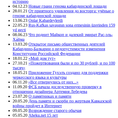
историю
04.12.23
Новые грани генома кабардинской лошади
28.01.21
От приятного удивления до восторга: учёные о
геноме кабардинской лошади
13.06.23
Onlar Kabardeylerdi
22.05.23
Rus-Kafkas savaşının sona ermesinin üzerinden 159
yıl geçti
08.06.23
Что роднит Майкоп и далекий эмират Рас-эль-
Ха́йма
13.03.20
Открытое письмо общественных деятелей
Кабардино-Балкарии о недопустимости изменения
Конституции Российской Федерации
18.01.22
«Мой дом тут»
27.10.21
«Пожертвования были и по 30 рублей, и по 100
тысяч»
18.05.21
Приложение Гухэлъ создано для поддержки
черкесского языка и культуры
06.11.20
«Все отвернулись от них...»
11.09.20
ФСБ начала доследственную проверку в
отношении дизайнера Артемия Лебедева
23.07.20
О памятниках и памяти
20.05.20
День памяти и скорби по жертвам Кавказской
войны пройдет в Интернет
09.05.20
Возрождение старого обычая
05.05.20
Aheku.net 15 лет