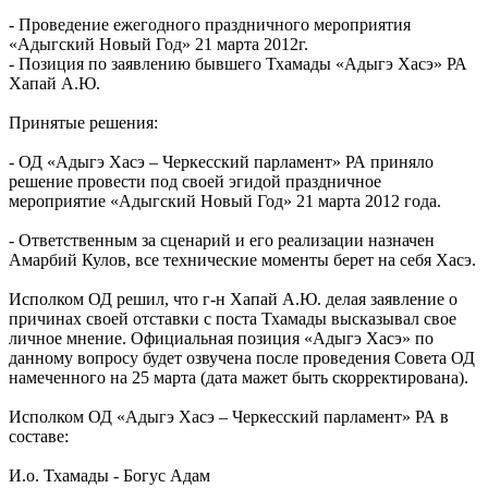
- Проведение ежегодного праздничного мероприятия
«Адыгский Новый Год» 21 марта 2012г.
- Позиция по заявлению бывшего Тхамады «Адыгэ Хасэ» РА
Хапай А.Ю.
Принятые решения:
- ОД «Адыгэ Хасэ – Черкесский парламент» РА приняло
решение провести под своей эгидой праздничное
мероприятие «Адыгский Новый Год» 21 марта 2012 года.
- Ответственным за сценарий и его реализации назначен
Амарбий Кулов, все технические моменты берет на себя Хасэ.
Исполком ОД решил, что г-н Хапай А.Ю. делая заявление о
причинах своей отставки с поста Тхамады высказывал свое
личное мнение. Официальная позиция «Адыгэ Хасэ» по
данному вопросу будет озвучена после проведения Совета ОД
намеченного на 25 марта (дата мажет быть скорректирована).
Исполком ОД «Адыгэ Хасэ – Черкесский парламент» РА в
составе:
И.о. Тхамады - Богус Адам