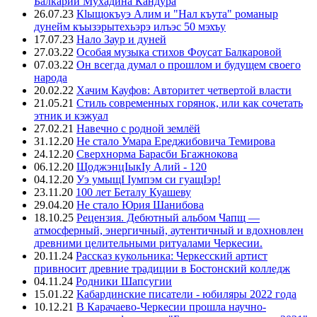
Балкарии Мухадина Кандура
26.07.23
Кlыщокъуэ Алим и "Нал къута" романыр
дунейм къызэрытехьэрэ илъэс 50 мэхъу
17.07.23
Нало Заур и дуней
27.03.22
Особая музыка стихов Фоусат Балкаровой
07.03.22
Он всегда думал о прошлом и будущем своего
народа
20.02.22
Хачим Кауфов: Авторитет четвертой власти
21.05.21
Стиль современных горянок, или как сочетать
этник и кэжуал
27.02.21
Навечно с родной землёй
31.12.20
Не стало Умара Ереджибовича Темирова
24.12.20
Сверхнорма Барасби Бгажнокова
06.12.20
ЩоджэнцIыкIу Алий - 120
04.12.20
Уэ умыщI Iумпэм си гуащIэр!
23.11.20
100 лет Беталу Куашеву
29.04.20
Не стало Юрия Шанибова
18.10.25
Рецензия. Дебютный альбом Чапщ —
атмосферный, энергичный, аутентичный и вдохновлен
древними целительными ритуалами Черкесии.
20.11.24
Рассказ кукольника: Черкесский артист
привносит древние традиции в Бостонский колледж
04.11.24
Родники Шапсугии
15.01.22
Кабардинские писатели - юбиляры 2022 года
10.12.21
В Карачаево-Черкесии прошла научно-