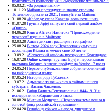
практическая конференция "Бемурзовские чтения-2021"
05.03.21
«За родные языки»
10.11.20
Майкоп претендует на звание столицы
Тотального диктанта 2021. Голосуйте за Майкоп!
31.08.20
«Кабарда: слава Кавказа, вольности щит»
01.07.20
Группа Jrpjej выпустит свой первый альбом
«Qorror»
04.06.20
Книга Айтека Намитока "Происхождение
черкесов" издана в Майкопе
02.03.20
Адыгэ диктант расширяет географию
25.08.24
В этом, 2024 году Черкесская культурная
ассоциация Кёльна отмечает свое 50-летие
13.09.21
«Черкесский альбом» прозвучит в Краснодаре
16.07.20
Online-концерт группы Jrpjej и персональная
выставка Бибарса Аппеша пройдут на Yotube 17 июля
24.05.24
Первое опубликованное собрание сочинений
на кабардинском языке
07.05.24
История рода Губжевых
13.07.21
Адыгские языки – ключ к тайнам нашего
субстрата. Василь Чапленко.
21.06.21
Габор Балинт-Сенткатолнаи (1844–1913) и
исследования кабардинского языка
30.08.20
Михаил Медведев: «Черкесская тема вошла в
золотой фонд российской геральдики»
22.04.20
Генофонд убыхов – народа, ушедшего в