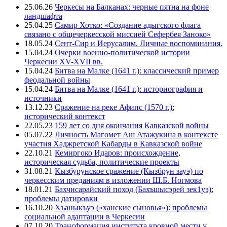
25.06.26
Черкесы на Балканах: черные пятна на фоне
ландшафта
25.04.25
Самир Хотко: «Создание адыгского флага
связано с общечеркесской миссией Сефербея Заноко»
18.05.24
Сент-Сир и Иерусалим. Личные воспоминания.
15.04.24
Очерки военно-политической истории
Черкесии XV-XVII вв.
15.04.24
Битва на Малке (1641 г.): классический пример
феодальной войны
15.04.24
Битва на Малке (1641 г.): историография и
источники
13.12.23
Сражение на реке Афипс (1570 г.):
исторический контекст
22.05.23
159 лет со дня окончания Кавказской войны
05.07.22
Личность Магомет Аш Атажукина в контексте
участия Хаджретской Кабарды в Кавказской войне
22.10.21
Кемиргоко Идаров: происхождение,
историческая судьба, политические проекты
31.08.21
Кызбурунское сражение (Кызбрун зауэ) по
черкесским преданиям в изложении Ш.Б. Ногмова
18.01.21
Бахчисарайский поход (Бахъшысэрей зек1уэ):
проблемы датировки
16.10.20
Хъаныкъуэ («ханские сыновья»): проблемы
социальной адаптации в Черкесии
07.10.20
Трансформация института кровной мести у