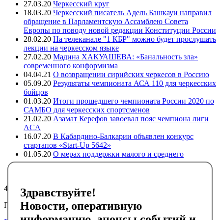
27.03.20
Черкесский круг
18.03.20
Черкесский писатель Адель Башкауи направил
обращение в Парламентскую Ассамблею Совета
Европы по поводу новой редакции Конституции России
28.02.20
На телеканале "1 КБР" можно будет прослушать
лекции на черкесском языке
27.02.20
Мадина ХАКУАШЕВА: «Банальность зла»
современного конформизма
04.04.21
О возвращении сирийских черкесов в Россию
05.09.20
Результаты чемпионата АСА 110 для черкесских
бойцов
01.03.20
Итоги прошедшего чемпионата России 2020 по
САМБО для черкесских спортсменов
21.02.20
Азамат Керефов завоевал пояс чемпиона лиги
ACA
16.07.20
В Кабардино-Балкарии объявлен конкурс
стартапов «Start-Up 5642»
01.05.20
О мерах поддержки малого и среднего
предпринимательства в регионах компактного
проживания адыгов
4499
Здравствуйте!
Новости, оперативную
Подписывайтесь на черкесский инфоканал в Telegram
информацию, анонсы событий и