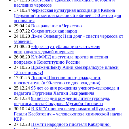
наследию черкесов
17.10.24
Черкесская культурная ассоциация Кёльна
(Германия) отметила красивый юбилей - 50 лет со дня
основания
29.04.24
Возвращение в Черкесию
19.07.22
Сохраниться как народ
24.10.20
Джем Оздемир: Наш долг - спасти черкесов от
забвения.
21.08.20
«Через эту публикацию часть меня
возвращается домой впервые»
26.06.20
КАФФЕД выступила против внесения
поправок в Конституцию России
27.10.25
ЩоджэнцIыкIу Алий къызэралъхурэ илъэси
125-рэ ирокъу!
17.01.25
Леонид Шогенов: поэт, гражданин,
просветитель (к 90-летию со дня рождения)
25.12.24
95 лет со дня рождения ученого-языковеда и
педагога Гяургиева Хатики Закираевича
25.12.24
95 лет со дня рождения литературоведа,
педагога, поэта Сокурова Мусарби Гисовича
30.10.24
В КБГУ прошел вечер памяти «Шурдумов
Газали Касботович – человек-эпоха химической науки
КБР»
27.12.23
Памяти народного писателя Кабардино-