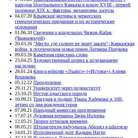
народов Центрального Кавказа в конце XVIII - первой
половине XIX в.: факторы, механизмы, казусы
04.07.20
Крымские мотивы в черкесских
генеалогических преданиях и их исторические
основания
01.06.20
Сведения о владельцах Чижок-Кабак
(Чыжьокъуей)
20.03.26
"Место, где солнце не знает заката": Кавказская
война в поэтическом осмыслении Латмира Пшукова
09.03.26
Каменная пристань слова
23.04.25
Художественный штрих к исчезающему
наследию
28.01.24
Книга-юбиляр «Лъапсэ» («Истоки») Алима
Кешокова
05.12.22
Преодоление
29.11.21
Университет через пединститут
23.10.21
Нестор адыгского народа
10.09.21
Трагедия и подвиг Умара Хабекова: к 100-
летию со дня рождения героя
07.09.21
Народный комиссар просвещения
17.07.21
Духовная вершина Заура Налоева
12.05.21
Творец оттисков времени
08.05.21
Шталагерхэм икIуэдыхьа Абазэхэ я щIалэхэр
14.01.21
Исполненный долг Кадыра Натхо
27.12.25
Выставка в Дамаске посвящена истории и