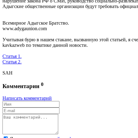
нарушение закона РФ о СМИ, руководство социально-развлекат
Адыгские общественные организации будут требовать официа
Всемирное Адыгское Братство.
www.adygaunion.com
Учитывая бурю в нашем стакане, вызванную этой статьей, я сч
kavkazweb по тематике данной новости.
Статья 1.
Статья 2.
SAH
0
Комментарии
Написать комментарий