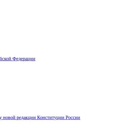
ийской Федерации
у новой редакции Конституции России