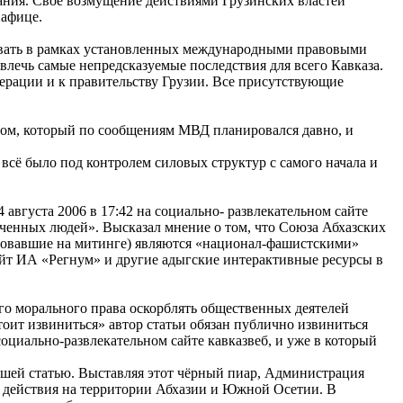
лания. Своё возмущение действиями Грузинских властей
Хафице.
овать в рамках установленных международными правовыми
влечь самые непредсказуемые последствия для всего Кавказа.
рации и к правительству Грузии. Все присутствующие
ом, который по сообщениям МВД планировался давно, и
всё было под контролем силовых структур с самого начала и
вгуста 2006 в 17:42 на социально- развлекательном сайте
аченных людей». Высказал мнение о том, что Союза Абхазских
твовавшие на митинге) являются «национал-фашистскими»
айт ИА «Регнум» и другие адыгские интерактивные ресурсы в
о морального права оскорблять общественных деятелей
оит извиниться» автор статьи обязан публично извиниться
оциально-развлекательном сайте кавказвеб, и уже в который
шей статью. Выставляя этот чёрный пиар, Администрация
е действия на территории Абхазии и Южной Осетии. В