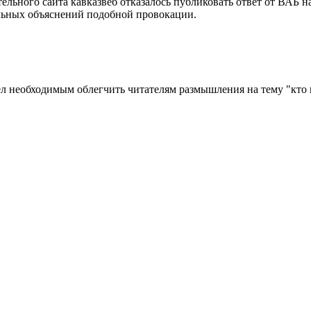
ельного сайта кавказвеб отказалось публиковать ответ от ВАБ 
льных объяснений подобной провокации.
ел необходимым облегчить читателям размышления на тему "кто 