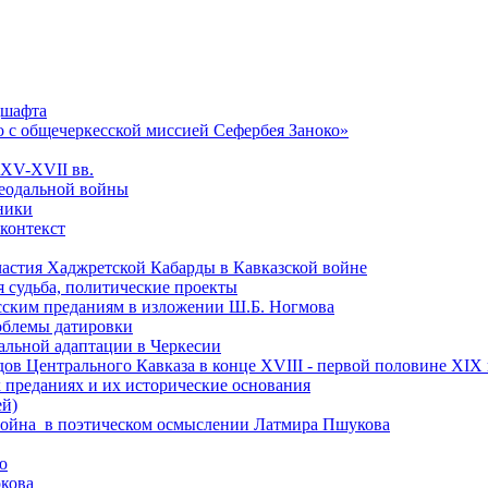
дшафта
о с общечеркесской миссией Сефербея Заноко»
 XV-XVII вв.
феодальной войны
чники
 контекст
астия Хаджретской Кабарды в Кавказской войне
 судьба, политические проекты
есским преданиям в изложении Ш.Б. Ногмова
роблемы датировки
альной адаптации в Черкесии
ов Центрального Кавказа в конце XVIII - первой половине XIX 
 преданиях и их исторические основания
ей)
ая война в поэтическом осмыслении Латмира Пшукова
ю
кова