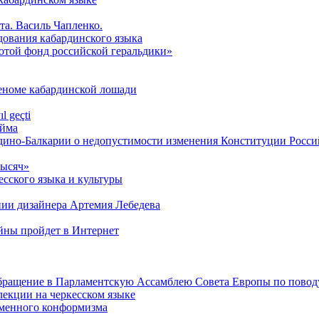
та. Василь Чапленко.
дования кабардинского языка
лотой фонд российской геральдики»
геноме кабардинской лошади
l geçti
́йма
дино-Балкарии о недопустимости изменения Конституции Росс
тысяч»
сского языка и культуры
нии дизайнера Артемия Лебедева
ойны пройдет в Интернет
обращение в Парламентскую Ассамблею Совета Европы по повод
лекции на черкесском языке
менного конформизма