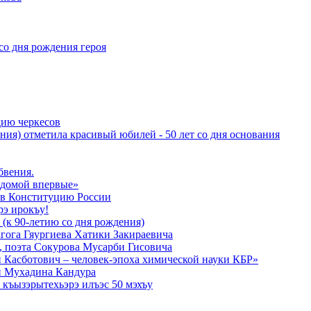
со дня рождения героя
дию черкесов
ния) отметила красивый юбилей - 50 лет со дня основания
бвения.
 домой впервые»
в Конституцию России
рэ ирокъу!
 (к 90-летию со дня рождения)
агога Гяургиева Хатики Закираевича
а, поэта Сокурова Мусарби Гисовича
 Касботович – человек-эпоха химической науки КБР»
и Мухадина Кандура
къызэрытехьэрэ илъэс 50 мэхъу