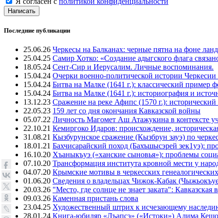
Я согласен с
политикой конфиденциальности
Написать
Последние публикации
25.06.26
Черкесы на Балканах: черные пятна на фоне лан
25.04.25
Самир Хотко: «Создание адыгского флага связан
18.05.24
Сент-Сир и Иерусалим. Личные воспоминания.
15.04.24
Очерки военно-политической истории Черкесии
15.04.24
Битва на Малке (1641 г.): классический пример 
15.04.24
Битва на Малке (1641 г.): историография и исто
13.12.23
Сражение на реке Афипс (1570 г.): исторический
22.05.23
159 лет со дня окончания Кавказской войны
05.07.22
Личность Магомет Аш Атажукина в контексте уч
22.10.21
Кемиргоко Идаров: происхождение, историческая
31.08.21
Кызбурунское сражение (Кызбрун зауэ) по черк
18.01.21
Бахчисарайский поход (Бахъшысэрей зек1уэ): п
16.10.20
Хъаныкъуэ («ханские сыновья»): проблемы соци
07.10.20
Трансформация института кровной мести у народ
04.07.20
Крымские мотивы в черкесских генеалогических
01.06.20
Сведения о владельцах Чижок-Кабак (Чыжьокъу
20.03.26
"Место, где солнце не знает заката": Кавказск
09.03.26
Каменная пристань слова
23.04.25
Художественный штрих к исчезающему наследи
28.01.24
Книга-юбиляр «Лъапсэ» («Истоки») Алима Кешо