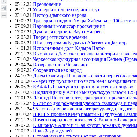
05.12.22
Преодоление
29.11.21
Университет через пединститут
23.10.21
Нестор адыгского народа
10.09.21
Трагедия и подвиг Умара Хабекова: к 100-летию 
07.09.21
Народный комиссар просвещения
17.07.21
Духовная вершина Заура Налоева
12.05.21
Творец оттисков времени
08.05.21
Шталагерхэм икIуэдыхьа Абазэхэ я щIалэхэр
14.01.21
Исполненный долг Кадыра Натхо
27.12.25
Выставка в Дамаске посвящена истории и насле
17.10.24
Черкесская культурная ассоциация Кёльна (Герма
29.04.24
Возвращение в Черкесию
19.07.22
Сохраниться как народ
24.10.20
Джем Оздемир: Наш долг - спасти черкесов от за
21.08.20
«Через эту публикацию часть меня возвращается
26.06.20
КАФФЕД выступила против внесения поправок 
27.10.25
ЩоджэнцIыкIу Алий къызэралъхурэ илъэси 125-
17.01.25
Леонид Шогенов: поэт, гражданин, просветитель
25.12.24
95 лет со дня рождения ученого-языковеда и пед
25.12.24
95 лет со дня рождения литературоведа, педагог
30.10.24
В КБГУ прошел вечер памяти «Шурдумов Газали
27.12.23
Памяти народного писателя Кабардино-Балкари
26.07.23
Кlыщокъуэ Алим и "Нал къута" романыр дунейм 
17.07.23
Нало Заур и дуней
27.03.22
Особая музыка стихов Фоусат Балкаровой