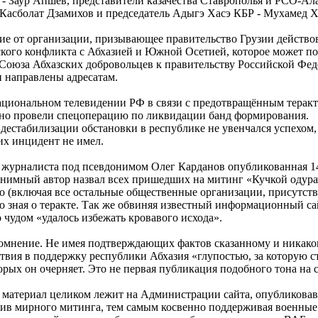
Р - Заур Апшев, представители казачества Ставрополья и РСО-А
Касболат Дзамихов и председатель Адыгэ Хасэ КБР - Мухамед 
ие от организации, призывающее правительство Грузии действ
ского конфликта с Абхазией и Южной Осетией, которое может по
оюза Абхазских добровольцев к правительству Российской Феде
и направлены адресатам.
циональном телевидении РФ в связи с предотвращённым теракт
но провели спецоперацию по ликвидации банд формирования.
естабилизации обстановки в республике не увенчался успехом, 
их инцидент не имел.
журналиста под псевдонимом Олег Карданов опубликованная 14 а
анонимный автор назвал всех пришедших на митинг «Кучкой одур
о (включая все остальные общественные организации, присутс
мо зная о теракте. Так же обвиняя известный информационный с
 чудом «удалось избежать кровавого исхода».
мнение. Не имея подтверждающих фактов сказанному и никаког
вия в поддержку республики Абхазия «глупостью, за которую ст
ых он очерняет. Это не первая публикация подобного тона на с
 материал целиком лежит на Администрации сайта, опубликовав
отив мирного митинга, тем самым косвенно поддерживая военны