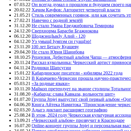
07.03.22
Он всегда думал о прошлом и будущем своего на
20.02.22
Хачим Кауфов: Авторитет четвертой власти
21.05.21
Стиль современных горянок, или как сочетать э
27.02.21
Навечно с родной землёй
31.12.20
Не стало Умара Ереджибовича Темирова
24.12.20
Сверхнорма Барасби Бгажнокова
06.12.20
ЩоджэнцIыкIу Алий - 120
04.12.20
Уэ умыщI Iумпэм си гуащIэр!
23.11.20
100 лет Беталу Куашеву
29.04.20
Не стало Юрия Шанибова
18.10.25
Рецензия. Дебютный альбом Чапщ — атмосферны
20.11.24
Рассказ кукольника: Черкесский артист привнос
04.11.24
Родники Шапсугии
15.01.22
Кабардинские писатели - юбиляры 2022 года
10.12.21
В Карачаево-Черкесии прошла научно-практичес
05.03.21
«За родные языки»
10.11.20
Майкоп претендует на звание столицы Тотальног
31.08.20
«Кабарда: слава Кавказа, вольности щит»
01.07.20
Группа Jrpjej выпустит свой первый альбом «Qor
04.06.20
Книга Айтека Намитока "Происхождение черкес
02.03.20
Адыгэ диктант расширяет географию
25.08.24
В этом, 2024 году Черкесская культурная ассоци
13.09.21
«Черкесский альбом» прозвучит в Краснодаре
16.07.20
Online-концерт группы Jrpjej и персональная вы
24.05.24
Первое опубликованное собрание сочинений на 