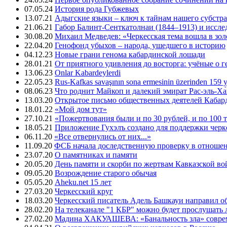
07.05.24
История рода Губжевых
13.07.21
Адыгские языки – ключ к тайнам нашего субстра
21.06.21
Габор Балинт-Сенткатолнаи (1844–1913) и иссле
30.08.20
Михаил Медведев: «Черкесская тема вошла в зо
22.04.20
Генофонд убыхов – народа, ушедшего в историю
04.12.23
Новые грани генома кабардинской лошади
28.01.21
От приятного удивления до восторга: учёные о 
13.06.23
Onlar Kabardeylerdi
22.05.23
Rus-Kafkas savaşının sona ermesinin üzerinden 159 yı
08.06.23
Что роднит Майкоп и далекий эмират Рас-эль-Ха
13.03.20
Открытое письмо общественных деятелей Кабар
18.01.22
«Мой дом тут»
27.10.21
«Пожертвования были и по 30 рублей, и по 100 
18.05.21
Приложение Гухэлъ создано для поддержки черке
06.11.20
«Все отвернулись от них...»
11.09.20
ФСБ начала доследственную проверку в отноше
23.07.20
О памятниках и памяти
20.05.20
День памяти и скорби по жертвам Кавказской в
09.05.20
Возрождение старого обычая
05.05.20
Aheku.net 15 лет
27.03.20
Черкесский круг
18.03.20
Черкесский писатель Адель Башкауи направил 
28.02.20
На телеканале "1 КБР" можно будет прослушать 
27.02.20
Мадина ХАКУАШЕВА: «Банальность зла» совре