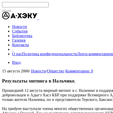
Новости
События
Библиотека
Галерея
Контакты
О нас
Политика конфиденциальности
Лента комментариев
Вход
15 августа 2006
/
Новости
/
Общество
Комментарии: 0
Результаты митинга в Нальчике.
Прошедший 12 августа мирный митинг в г. Нальчике в поддер
добровольцев и Адыгэ Хасэ КБР при поддержке Всемирного Ады
только жители Нальчика, но и представители Терского, Баксан
На трибуне выступали члены многих общественных организаци