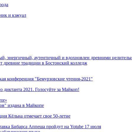
рода
тник и кэжуал
й, энергичный, аутентичный и вдохновлен древними целитель
ит древние традиции в Бостонский колледж
кая конференция "Бемурзовские чтения-2021"
о диктанта 2021. Голосуйте за Майкоп!
ror»
ов" издана в Майкопе
ация Кёльна отмечает свое 50-летие
ставка Бибарса Аппеша пройдут на Yotube 17 июля
кабардинском языке