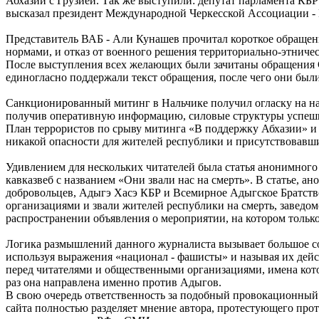
Абхазии с Грузией. Так же выступили: депутат парламента КБ
высказал президент Международной Черкесской Ассоциации - 
Представитель ВАБ - Али Кунашев прочитал короткое обращен
нормами, и отказ от военного решения территориально-этниче
После выступления всех желающих были зачитаны обращения С
единогласно поддержали текст обращения, после чего они был
Санкционированный митинг в Нальчике получил огласку на на
получив оперативную информацию, силовые структуры успеш
План террористов по срыву митинга «В поддержку Абхазии» и д
никакой опасности для жителей республики и присутствовавш
Удивлением для нескольких читателей была статья анонимного 
кавказвеб с названием «Они звали нас на смерть». В статье, 
добровольцев, Адыгэ Хасэ КБР и Всемирное Адыгское Братств
организациями и звали жителей республики на смерть, заведо
распространении объявления о мероприятии, на котором только
Логика размышлений данного журналиста вызывает большое со
используя выражения «национал - фашисты» и называя их дейст
перед читателями и общественными организациями, имена котор
раз она направлена именно против Адыгов.
В свою очередь ответственность за подобный провокационный
сайта полностью разделяет мнение автора, протестующего пр