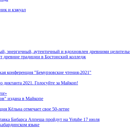
тник и кэжуал
й, энергичный, аутентичный и вдохновлен древними целитель
ит древние традиции в Бостонский колледж
кая конференция "Бемурзовские чтения-2021"
о диктанта 2021. Голосуйте за Майкоп!
ror»
ов" издана в Майкопе
ация Кёльна отмечает свое 50-летие
ставка Бибарса Аппеша пройдут на Yotube 17 июля
кабардинском языке