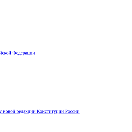
ийской Федерации
у новой редакции Конституции России