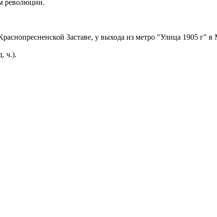
ям революции.
раснопресненской Заставе, у выхода из метро "Улица 1905 г" в 
. ч.).