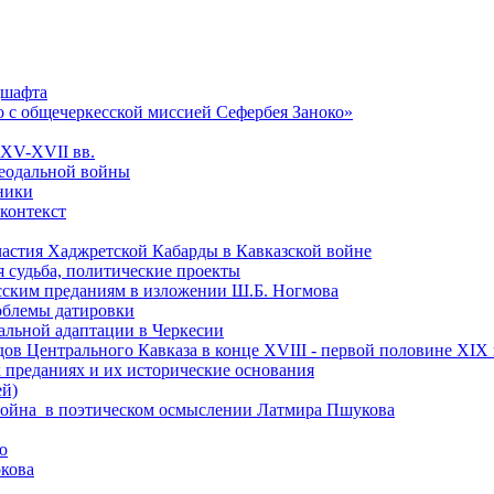
дшафта
о с общечеркесской миссией Сефербея Заноко»
 XV-XVII вв.
феодальной войны
чники
 контекст
астия Хаджретской Кабарды в Кавказской войне
 судьба, политические проекты
есским преданиям в изложении Ш.Б. Ногмова
роблемы датировки
альной адаптации в Черкесии
ов Центрального Кавказа в конце XVIII - первой половине XIX 
 преданиях и их исторические основания
ей)
ая война в поэтическом осмыслении Латмира Пшукова
ю
кова