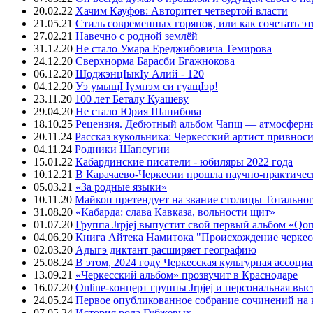
20.02.22
Хачим Кауфов: Авторитет четвертой власти
21.05.21
Стиль современных горянок, или как сочетать э
27.02.21
Навечно с родной землёй
31.12.20
Не стало Умара Ереджибовича Темирова
24.12.20
Сверхнорма Барасби Бгажнокова
06.12.20
ЩоджэнцIыкIу Алий - 120
04.12.20
Уэ умыщI Iумпэм си гуащIэр!
23.11.20
100 лет Беталу Куашеву
29.04.20
Не стало Юрия Шанибова
18.10.25
Рецензия. Дебютный альбом Чапщ — атмосферны
20.11.24
Рассказ кукольника: Черкесский артист привнос
04.11.24
Родники Шапсугии
15.01.22
Кабардинские писатели - юбиляры 2022 года
10.12.21
В Карачаево-Черкесии прошла научно-практичес
05.03.21
«За родные языки»
10.11.20
Майкоп претендует на звание столицы Тотальног
31.08.20
«Кабарда: слава Кавказа, вольности щит»
01.07.20
Группа Jrpjej выпустит свой первый альбом «Qor
04.06.20
Книга Айтека Намитока "Происхождение черкес
02.03.20
Адыгэ диктант расширяет географию
25.08.24
В этом, 2024 году Черкесская культурная ассоци
13.09.21
«Черкесский альбом» прозвучит в Краснодаре
16.07.20
Online-концерт группы Jrpjej и персональная вы
24.05.24
Первое опубликованное собрание сочинений на 
07.05.24
История рода Губжевых