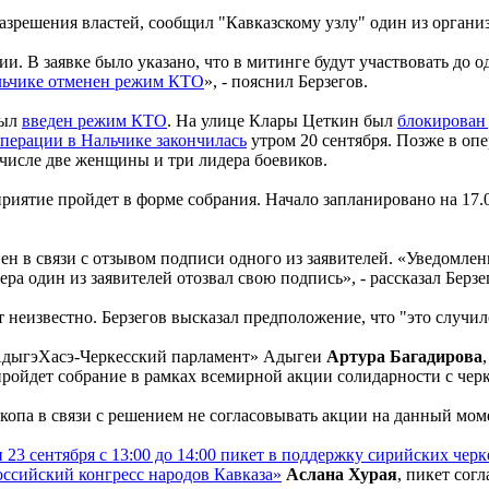
азрешения властей, сообщил "Кавказскому узлу" один из орган
и. В заявке было указано, что в митинге будут участвовать до 
льчике отменен режим КТО
», - пояснил Берзегов.
был
введен режим КТО
. На улице Клары Цеткин был
блокирован
перации в Нальчике закончилась
утром 20 сентября. Позже в оп
исле две женщины и три лидера боевиков.
риятие пройдет в форме собрания. Начало запланировано на 17.
н в связи с отзывом подписи одного из заявителей. «Уведомлен
ра один из заявителей отозвал свою подпись», - рассказал Берзе
еизвестно. Берзегов высказал предположение, что "это случило
«АдыгэХасэ-Черкесский парламент» Адыгеи
Артура Багадирова
ройдет собрание в рамках всемирной акции солидарности с черке
па в связи с решением не согласовывать акции на данный моме
3 сентября с 13:00 до 14:00 пикет в поддержку сирийских черк
оссийский конгресс народов Кавказа»
Аслана Хурая
, пикет сог