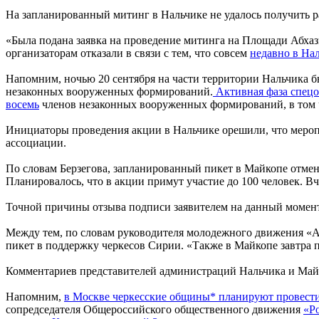
На запланированный митинг в Нальчике не удалось получить р
«Была подана заявка на проведение митинга на Площади Абхази
организаторам отказали в связи с тем, что совсем
недавно в На
Напомним, ночью 20 сентября на части территории Нальчика 
незаконных вооруженных формирований.
Активная фаза спецо
восемь
членов незаконных вооруженных формирований, в том ч
Инициаторы проведения акции в Нальчике орешили, что мероп
ассоциации.
По словам Берзегова, запланированный пикет в Майкопе отмене
Планировалось, что в акции примут участие до 100 человек. Вче
Точной причины отзыва подписи заявителем на данный момент н
Между тем, по словам руководителя молодежного движения 
пикет в поддержку черкесов Сирии. «Также в Майкопе завтра п
Комментариев представителей администраций Нальчика и Майко
Напомним,
в Москве черкесские общины* планируют провести 2
сопредседателя Общероссийского общественного движения
«Р