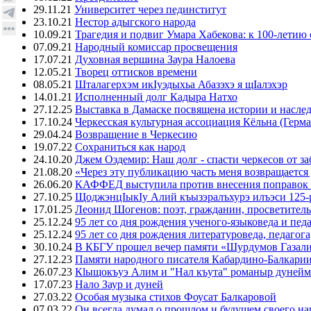
29.11.21
Университет через пединститут
23.10.21
Нестор адыгского народа
10.09.21
Трагедия и подвиг Умара Хабекова: к 100-летию 
07.09.21
Народный комиссар просвещения
17.07.21
Духовная вершина Заура Налоева
12.05.21
Творец оттисков времени
08.05.21
Шталагерхэм икIуэдыхьа Абазэхэ я щIалэхэр
14.01.21
Исполненный долг Кадыра Натхо
27.12.25
Выставка в Дамаске посвящена истории и насле
17.10.24
Черкесская культурная ассоциация Кёльна (Герма
29.04.24
Возвращение в Черкесию
19.07.22
Сохраниться как народ
24.10.20
Джем Оздемир: Наш долг - спасти черкесов от за
21.08.20
«Через эту публикацию часть меня возвращается
26.06.20
КАФФЕД выступила против внесения поправок 
27.10.25
ЩоджэнцIыкIу Алий къызэралъхурэ илъэси 125-
17.01.25
Леонид Шогенов: поэт, гражданин, просветитель
25.12.24
95 лет со дня рождения ученого-языковеда и пед
25.12.24
95 лет со дня рождения литературоведа, педагог
30.10.24
В КБГУ прошел вечер памяти «Шурдумов Газали
27.12.23
Памяти народного писателя Кабардино-Балкари
26.07.23
Кlыщокъуэ Алим и "Нал къута" романыр дунейм 
17.07.23
Нало Заур и дуней
27.03.22
Особая музыка стихов Фоусат Балкаровой
07.03.22
Он всегда думал о прошлом и будущем своего на