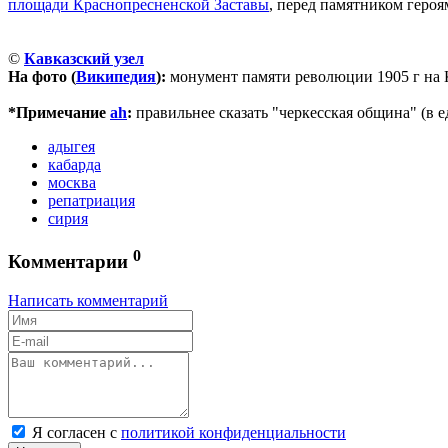
площади Краснопресненской Заставы
, перед памятником геро
©
Кавказский узел
На фото (
Википедия
):
монумент памяти революции 1905 г на К
*Примечание
ah
:
правильнее сказать "черкесская община" (в ед
адыгея
кабарда
москва
репатриация
сирия
0
Комментарии
Написать комментарий
Я согласен с
политикой конфиденциальности