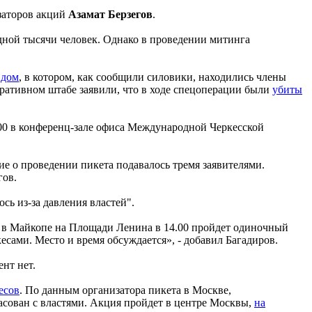
изаторов акций
Азамат Берзегов
.
одной тысячи человек. Однако в проведении митинга
 дом
, в котором, как сообщили силовики, находились члены
еративном штабе заявили, что в ходе спецоперации были
убиты
00 в конференц-зале офиса Международной Черкесской
ие о проведении пикета подавалось тремя заявителями.
гов.
сь из-за давления властей".
, в Майкопе на Площади Ленина в 14.00 пройдет одиночный
сами. Место и время обсуждается», - добавил Багадиров.
нт нет.
есов
. По данным организатора пикета в Москве,
ласован с властями. Акция пройдет в центре Москвы,
на