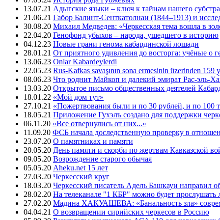
13.07.21
Адыгские языки – ключ к тайнам нашего субстра
21.06.21
Габор Балинт-Сенткатолнаи (1844–1913) и иссле
30.08.20
Михаил Медведев: «Черкесская тема вошла в зо
22.04.20
Генофонд убыхов – народа, ушедшего в историю
04.12.23
Новые грани генома кабардинской лошади
28.01.21
От приятного удивления до восторга: учёные о 
13.06.23
Onlar Kabardeylerdi
22.05.23
Rus-Kafkas savaşının sona ermesinin üzerinden 159 yı
08.06.23
Что роднит Майкоп и далекий эмират Рас-эль-Ха
13.03.20
Открытое письмо общественных деятелей Кабар
18.01.22
«Мой дом тут»
27.10.21
«Пожертвования были и по 30 рублей, и по 100 
18.05.21
Приложение Гухэлъ создано для поддержки черке
06.11.20
«Все отвернулись от них...»
11.09.20
ФСБ начала доследственную проверку в отноше
23.07.20
О памятниках и памяти
20.05.20
День памяти и скорби по жертвам Кавказской в
09.05.20
Возрождение старого обычая
05.05.20
Aheku.net 15 лет
27.03.20
Черкесский круг
18.03.20
Черкесский писатель Адель Башкауи направил 
28.02.20
На телеканале "1 КБР" можно будет прослушать 
27.02.20
Мадина ХАКУАШЕВА: «Банальность зла» совре
04.04.21
О возвращении сирийских черкесов в Россию