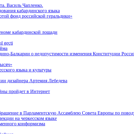
та. Василь Чапленко.
дования кабардинского языка
лотой фонд российской геральдики»
геноме кабардинской лошади
l geçti
́йма
дино-Балкарии о недопустимости изменения Конституции Росс
тысяч»
сского языка и культуры
нии дизайнера Артемия Лебедева
ойны пройдет в Интернет
обращение в Парламентскую Ассамблею Совета Европы по повод
лекции на черкесском языке
менного конформизма