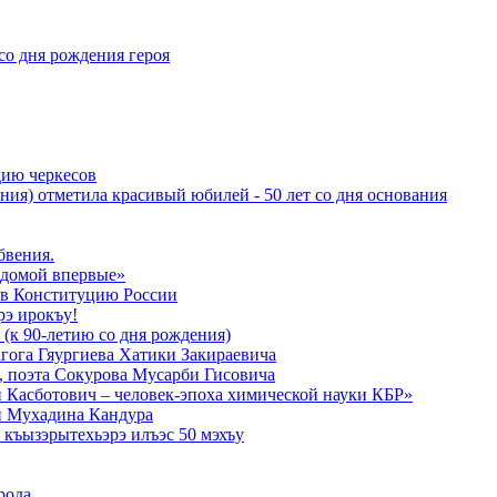
со дня рождения героя
дию черкесов
ния) отметила красивый юбилей - 50 лет со дня основания
бвения.
 домой впервые»
в Конституцию России
рэ ирокъу!
 (к 90-летию со дня рождения)
агога Гяургиева Хатики Закираевича
а, поэта Сокурова Мусарби Гисовича
 Касботович – человек-эпоха химической науки КБР»
и Мухадина Кандура
къызэрытехьэрэ илъэс 50 мэхъу
рода