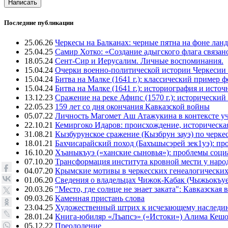
Написать
Последние публикации
25.06.26
Черкесы на Балканах: черные пятна на фоне лан
25.04.25
Самир Хотко: «Создание адыгского флага связан
18.05.24
Сент-Сир и Иерусалим. Личные воспоминания.
15.04.24
Очерки военно-политической истории Черкесии
15.04.24
Битва на Малке (1641 г.): классический пример 
15.04.24
Битва на Малке (1641 г.): историография и исто
13.12.23
Сражение на реке Афипс (1570 г.): исторический
22.05.23
159 лет со дня окончания Кавказской войны
05.07.22
Личность Магомет Аш Атажукина в контексте уч
22.10.21
Кемиргоко Идаров: происхождение, историческая
31.08.21
Кызбурунское сражение (Кызбрун зауэ) по черк
18.01.21
Бахчисарайский поход (Бахъшысэрей зек1уэ): п
16.10.20
Хъаныкъуэ («ханские сыновья»): проблемы соци
07.10.20
Трансформация института кровной мести у народ
04.07.20
Крымские мотивы в черкесских генеалогических
01.06.20
Сведения о владельцах Чижок-Кабак (Чыжьокъу
20.03.26
"Место, где солнце не знает заката": Кавказск
09.03.26
Каменная пристань слова
23.04.25
Художественный штрих к исчезающему наследи
28.01.24
Книга-юбиляр «Лъапсэ» («Истоки») Алима Кешо
05.12.22
Преодоление