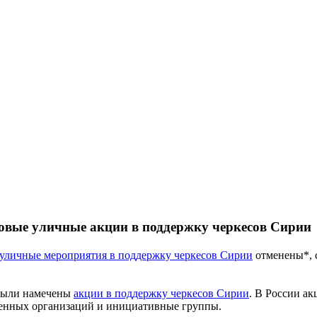
овые уличные акции в поддержку черкесов Сирии
 уличные мероприятия в поддержку черкесов Сирии
отменены*, 
 были намечены
акции в поддержку черкесов Сирии
. В России а
венных организаций и инициативные группы.