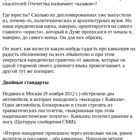
спасителей Отечества назначают «казаков»!
Где юристы? Сколько их дипломированных уже выпустили
из, почему-то, политехнических и архитектурных вузов. Но
наша юридическая наука, наверно, ориентируется на самого
главного «юриста», который в Думе прописался от начала и,
наверно, до самого конца. Он для них образец.
Он знает, как вплести какую-нибудь гадость про кавказцев на
радость обозленному на всех обывателю и при этом
увернуться юридически грамотно от законов, которые он
одной стороной своего длинного языка провозглашает, а
другой тут же попирает.
Двойные стандарты
Недавно в Москве (9 ноября 2012 г.) обстреляли два
автомобиля, в которых находились «выходцы с Кавказа».
Один автомобиль блокировали и стали стрелять из
травматических пистолетов, «выкрикивая при этом
националистические лозунги». Кавказец получил ранение в
ногу. (Цитирую сообщения СМИ).
«Второе нападение произошло через несколько часов, ранен
водитель и пассажир – оба кавказцы». Нападали четыре