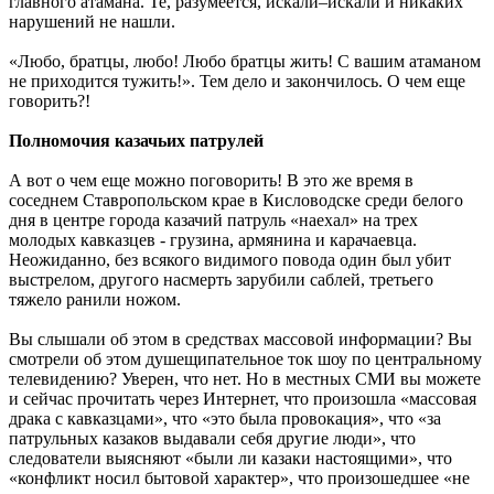
главного атамана. Те, разумеется, искали–искали и никаких
нарушений не нашли.
«Любо, братцы, любо! Любо братцы жить! С вашим атаманом
не приходится тужить!». Тем дело и закончилось. О чем еще
говорить?!
Полномочия казачьих патрулей
А вот о чем еще можно поговорить! В это же время в
соседнем Ставропольском крае в Кисловодске среди белого
дня в центре города казачий патруль «наехал» на трех
молодых кавказцев - грузина, армянина и карачаевца.
Неожиданно, без всякого видимого повода один был убит
выстрелом, другого насмерть зарубили саблей, третьего
тяжело ранили ножом.
Вы слышали об этом в средствах массовой информации? Вы
смотрели об этом душещипательное ток шоу по центральному
телевидению? Уверен, что нет. Но в местных СМИ вы можете
и сейчас прочитать через Интернет, что произошла «массовая
драка с кавказцами», что «это была провокация», что «за
патрульных казаков выдавали себя другие люди», что
следователи выясняют «были ли казаки настоящими», что
«конфликт носил бытовой характер», что произошедшее «не