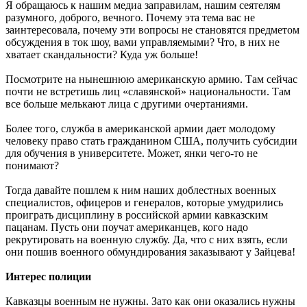
Я обращаюсь к нашим медиа заправилам, нашим сеятелям
разумного, доброго, вечного. Почему эта тема вас не
заинтересовала, почему эти вопросы не становятся предметом
обсуждения в ток шоу, вами управляемыми? Что, в них не
хватает скандальности? Куда уж больше!
Посмотрите на нынешнюю американскую армию. Там сейчас
почти не встретишь лиц «славянской» национальности. Там
все больше мелькают лица с другими очертаниями.
Более того, служба в американской армии дает молодому
человеку право стать гражданином США, получить субсидии
для обучения в университете. Может, янки чего-то не
понимают?
Тогда давайте пошлем к ним наших доблестных военных
специалистов, офицеров и генералов, которые умудрились
проиграть дисциплину в российской армии кавказским
пацанам. Пусть они поучат американцев, кого надо
рекрутировать на военную службу. Да, что с них взять, если
они пошив военного обмундирования заказывают у Зайцева!
Интерес полиции
Кавказцы военным не нужны. Зато как они оказались нужны