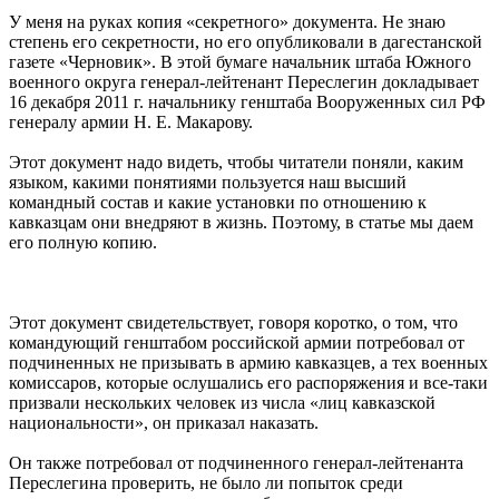
У меня на руках копия «секретного» документа. Не знаю
степень его секретности, но его опубликовали в дагестанской
газете «Черновик». В этой бумаге начальник штаба Южного
военного округа генерал-лейтенант Переслегин докладывает
16 декабря 2011 г. начальнику генштаба Вооруженных сил РФ
генералу армии Н. Е. Макарову.
Этот документ надо видеть, чтобы читатели поняли, каким
языком, какими понятиями пользуется наш высший
командный состав и какие установки по отношению к
кавказцам они внедряют в жизнь. Поэтому, в статье мы даем
его полную копию.
Этот документ свидетельствует, говоря коротко, о том, что
командующий генштабом российской армии потребовал от
подчиненных не призывать в армию кавказцев, а тех военных
комиссаров, которые ослушались его распоряжения и все-таки
призвали нескольких человек из числа «лиц кавказской
национальности», он приказал наказать.
Он также потребовал от подчиненного генерал-лейтенанта
Переслегина проверить, не было ли попыток среди