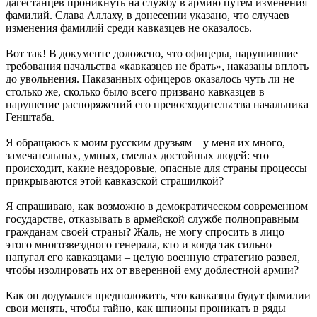
дагестанцев проникнуть на службу в армию путем изменения
фамилий. Слава Аллаху, в донесении указано, что случаев
изменения фамилий среди кавказцев не оказалось.
Вот так! В документе доложено, что офицеры, нарушившие
требования начальства «кавказцев не брать», наказаны вплоть
до увольнения. Наказанных офицеров оказалось чуть ли не
столько же, сколько было всего призвано кавказцев в
нарушение распоряжений его превосходительства начальника
Генштаба.
Я обращаюсь к моим русским друзьям – у меня их много,
замечательных, умных, смелых достойных людей: что
происходит, какие нездоровые, опасные для страны процессы
прикрываются этой кавказской страшилкой?
Я спрашиваю, как возможно в демократическом современном
государстве, отказывать в армейской службе полноправным
гражданам своей страны? Жаль, не могу спросить в лицо
этого многозвездного генерала, кто и когда так сильно
напугал его кавказцами – целую военную стратегию развел,
чтобы изолировать их от вверенной ему доблестной армии?
Как он додумался предположить, что кавказцы будут фамилии
свои менять, чтобы тайно, как шпионы проникать в ряды