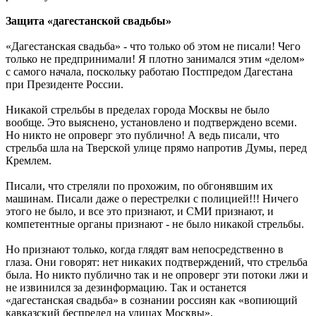
Защита «дагестанской свадьбы»
«Дагестанская свадьба» - что только об этом не писали! Чего
только не предпринимали! Я плотно занимался этим «делом»
с самого начала, поскольку работаю Постпредом Дагестана
при Президенте России.
Никакой стрельбы в пределах города Москвы не было
вообще. Это выяснено, установлено и подтверждено всеми.
Но никто не опроверг это публично! А ведь писали, что
стрельба шла на Тверской улице прямо напротив Думы, перед
Кремлем.
Писали, что стреляли по прохожим, по обгонявшим их
машинам. Писали даже о перестрелки с полицией!!! Ничего
этого не было, и все это признают, и СМИ признают, и
компетентные органы признают - не было никакой стрельбы.
Но признают только, когда глядят вам непосредственно в
глаза. Они говорят: нет никаких подтверждений, что стрельба
была. Но никто публично так и не опроверг эти потоки лжи и
не извинился за дезинформацию. Так и останется
«дагестанская свадьба» в сознании россиян как «вопиющий
кавказский беспредел на улицах Москвы».