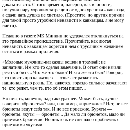
доказательств. С того времени, наверно, как в юности,
получил пару хороших затрещин от однокурсника - кавказца,
а сдачи дать душка не хватило. (Простите, но других причин
для такой просто утробной ненависти к кавказцам, я не могу
найти).
Недавно в газете МК Минкин не удержался откликнуться на
это трамвайное происшествие. Прочитайте, как лютая
ненависть к кавказцам борется в нем с трусливым желанием
остаться в рамках приличия:
«Молодые мужчины-кавказцы вошли в трамвай; не
заплатили. Им кто-то сделал замечание. В ответ они начали
резать и бить... Что же это было? И кто же это был? Говорят,
что писать про кавказцев — означает разжигать
национальную рознь. Но, кажется, гораздо сильнее разжигают
те, кто режет, чем те, кто об этом пишет…
Но писать, конечно, надо аккуратнее. Может быть, лучше
говорить «брюнеты»? или, например, «приезжие»? Нет, не все
брюнеты ведут себя так. И не все приезжие. Буряты —
брюнеты, якуты — брюнеты... Да мало ли брюнетов, мало ли
приезжих брюнетов. Но никто ж не слышал о проблемах с
приезжими якутами…