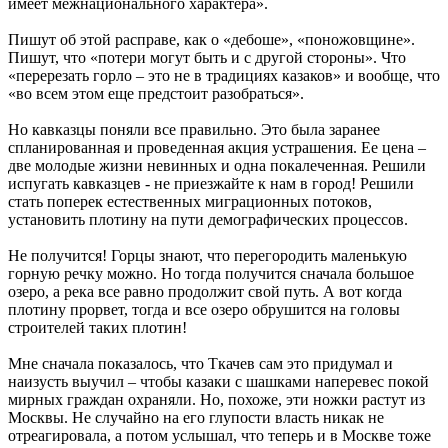
имеет межнационального характера».
Пишут об этой расправе, как о «дебоше», «поножовщине».
Пишут, что «потери могут быть и с другой стороны». Что
«перерезать горло – это не в традициях казаков» и вообще, что
«во всем этом еще предстоит разобраться».
Но кавказцы поняли все правильно. Это была заранее
спланированная и проведенная акция устрашения. Ее цена –
две молодые жизни невинных и одна покалеченная. Решили
испугать кавказцев - не приезжайте к нам в город! Решили
стать поперек естественных миграционных потоков,
установить плотину на пути демографических процессов.
Не получится! Горцы знают, что перегородить маленькую
горную речку можно. Но тогда получится сначала большое
озеро, а река все равно продолжит свой путь. А вот когда
плотину прорвет, тогда и все озеро обрушится на головы
строителей таких плотин!
Мне сначала показалось, что Ткачев сам это придумал и
наизусть выучил – чтобы казаки с шашками наперевес покой
мирных граждан охраняли. Но, похоже, эти ножки растут из
Москвы. Не случайно на его глупости власть никак не
отреагировала, а потом услышал, что теперь и в Москве тоже