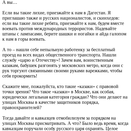
А вы…
Если вы такие лихие, приезжайте к нам в Дагестан. Я
приглашаю также и русских националистов, и скинхедов:
если вы такие лихие ребята, приезжайте к нам, будем вместе
воевать против международных террористов. Надевайте
штаны с лампасами, берите шашки и ногайки и айда галопом
к нам в горы воевать.
А то – нашли себе непыльную работенку за бесплатный
проезд на всех видах общественного транспорта. Нашли
службу «царю и Отечеству»! Зачем вам, воинственным
казакам, бабушек разгонять у московских метро, когда они с
рук торгуют связанными своими руками варежками, чтобы
себя прокормить!
Скажите мне, пожалуйста, кто такие «казаки» с правовой
точки зрения? Что такое «казаки» в Москве, как особая,
юридически легальная категория граждан? Что они делают на
улицах Москвы в качестве защитников порядка,
правоохранителей?
Тогда давайте и кавказцев отмобилизуем за порядком на
улицах Москвы присматривать. А что? Было ведь время, когда
кавказцам поручали особу русского царя охранять. Целое