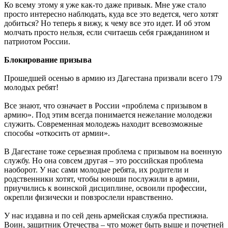
Ко всему этому я уже как-то даже привык. Мне уже стало
просто интересно наблюдать, куда все это ведется, чего хотят
добиться? Но теперь я вижу, к чему все это идет. И об этом
молчать просто нельзя, если считаешь себя гражданином и
патриотом России.
Блокирование призыва
Прошедшей осенью в армию из Дагестана призвали всего 179
молодых ребят!
Все знают, что означает в России «проблема с призывом в
армию». Под этим всегда понимается нежелание молодежи
служить. Современная молодежь находит всевозможные
способы «откосить от армии».
В Дагестане тоже серьезная проблема с призывом на военную
службу. Но она совсем другая – это российская проблема
наоборот. У нас сами молодые ребята, их родители и
родственники хотят, чтобы юноши послужили в армии,
приучились к воинской дисциплине, освоили профессии,
окрепли физически и повзрослели нравственно.
У нас издавна и по сей день армейская служба престижна.
Воин, защитник Отечества – что может быть выше и почетней