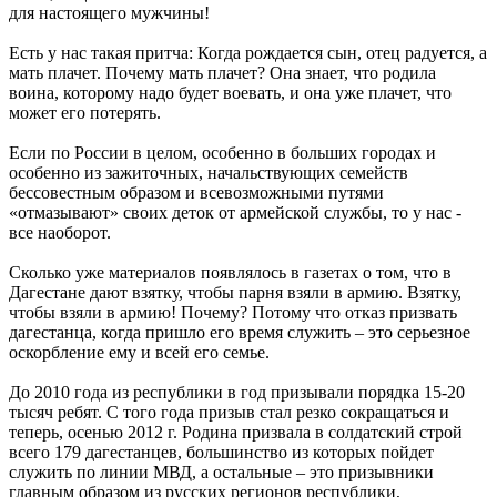
для настоящего мужчины!
Есть у нас такая притча: Когда рождается сын, отец радуется, а
мать плачет. Почему мать плачет? Она знает, что родила
воина, которому надо будет воевать, и она уже плачет, что
может его потерять.
Если по России в целом, особенно в больших городах и
особенно из зажиточных, начальствующих семейств
бессовестным образом и всевозможными путями
«отмазывают» своих деток от армейской службы, то у нас -
все наоборот.
Сколько уже материалов появлялось в газетах о том, что в
Дагестане дают взятку, чтобы парня взяли в армию. Взятку,
чтобы взяли в армию! Почему? Потому что отказ призвать
дагестанца, когда пришло его время служить – это серьезное
оскорбление ему и всей его семье.
До 2010 года из республики в год призывали порядка 15-20
тысяч ребят. С того года призыв стал резко сокращаться и
теперь, осенью 2012 г. Родина призвала в солдатский строй
всего 179 дагестанцев, большинство из которых пойдет
служить по линии МВД, а остальные – это призывники
главным образом из русских регионов республики,