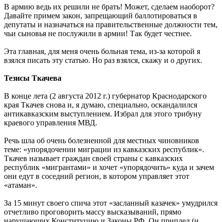
В армию ведь их решили не брать! Может, сделаем наоборот?
Давайте примем закон, запрещающий баллотироваться в
депутаты и назначаться на правительственные должности тем,
чьи сыновья не послужили в армии! Так будет честнее.
Эта главная, для меня очень больная тема, из-за которой я
взялся писать эту статью. Но раз взялся, скажу и о других.
Тезисы Ткачева
В конце лета (2 августа 2012 г.) губернатор Краснодарского
края Ткачев снова и, я думаю, специально, оскандалился
антикавказским выступлением. Избрал для этого трибуну
краевого управления МВД.
Речь шла об очень болезненной для местных чиновников
теме: «упорядочении миграции из кавказских республик».
Ткачев называет граждан своей страны с кавказских
республик «мигрантами» и хочет «упорядочить» куда и зачем
они едут в соседний регион, в котором управляет этот
«атаман».
За 15 минут своего спича этот «засланный казачек» умудрился
отчетливо проговорить массу высказываний, прямо
нарушающих Конституцию и Законы РФ. Он приплел (и