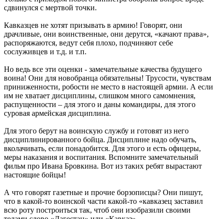
сдвинулся с мертвой точки.
Кавказцев не хотят призывать в армию! Говорят, они
драчливые, они воинственные, они дерутся, «качают права»,
распоряжаются, ведут себя плохо, подчиняют себе
сослуживцев и т.д. и т.п.
Но ведь все эти оценки - замечательные качества будущего
воина! Они для новобранца обязательны! Трусости, чувствам
приниженности, робости не место в настоящей армии. А если
им не хватает дисциплины, слишком много самомнения,
распущенности – для этого и даны командиры, для этого
суровая армейская дисциплина.
Для этого берут на воинскую службу и готовят из него
дисциплинированного бойца. Дисциплине надо обучать,
вколачивать, если понадобится. Для этого и есть офицеры,
меры наказания и воспитания. Вспомните замечательный
фильм про Ивана Бровкина. Вот из таких ребят вырастают
настоящие бойцы!
А что говорят газетные и прочие борзописцы? Они пишут,
что в какой-то воинской части какой-то «кавказец заставил
всю роту построиться так, чтоб они изобразили своими
телами слово «Дагестан» или «Кавказ».