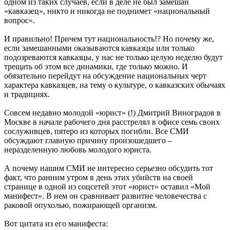
одном из таких случаев, если в деле не был замешан
«кавказец», никто и никогда не поднимет «национальный
вопрос».
И правильно! Причем тут национальность!? Но почему же,
если замешанными оказываются кавказцы или только
подозреваются кавказцы, у нас не только целую неделю будут
трещать об этом все динамики, где только можно. И
обязательно перейдут на обсуждение национальных черт
характера кавказцев, на тему о культуре, о кавказских обычаях
и традициях.
Совсем недавно молодой «юрист» (!) Дмитрий Виноградов в
Москве в начале рабочего дня расстрелял в офисе семь своих
сослуживцев, пятеро из которых погибли. Все СМИ
обсуждают главную причину произошедшего –
неразделенную любовь молодого юриста.
А почему нашим СМИ не интересно серьезно обсудить тот
факт, что ранним утром в день этих убийств на своей
странице в одной из соцсетей этот «юрист» оставил «Мой
манифест». В нем он сравнивает развитие человечества с
раковой опухолью, пожирающей организм.
Вот цитата из его манифеста: