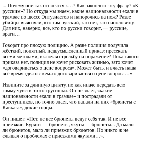
... Почему они так относятся к…? Как закончить эту фразу? «К
русским»? Но откуда мы знаем, какие национальности ехали в
трамвае по шоссе Энтузиастов и напоролись на нож? Разве
убийцы выясняли, кто там русский, кто нет, кто наполовину.
Для них, наверно, все, кто по-русски говорит, — русские,
враги…
Говорят про плохую полицию. А разве полиция получила
жёсткий, понятный, недвусмысленный приказ: пресекать
всеми методами, включая стрельбу на поражение? Пока такого
приказа нет, полиция не хочет рисковать жизнью, зато хочет
«договариваться о цене вопроса». Может быть, и власть наша
всё время где-то с кем-то договаривается о цене вопроса…»
Извините за длинную цитату, но как иначе передать всю
гамму чувств этого трусишки. Он не знает, «какие
национальности ехали в трамвае» и пострадали от
преступников, но точно знает, что напали на них «брюнеты с
Кавказа», дикие горцы.
Он пишет: «Нет, не все брюнеты ведут себя так. И не все
приезжие. Буряты — брюнеты, якуты — брюнеты... Да мало
ли брюнетов, мало ли приезжих брюнетов. Но никто ж не
слышал о проблемах с приезжими якутами…».