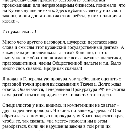
провокациями или неправомерным бизнесом, понимали, что
на Кубань лучше не ехать. Здесь кубанцы, здесь у них свои
законы, и они достаточно жесткие ребята, у них полиция и
казаки».
Испужал ежа …!
Много чего другого наговорил, шулерски перетасовывая
слова и смыслы этот кубанский государственный деятель. А
какая реакция последовала за этим? Конечно, на это
выступление обратили внимание все серьезные аналитики,
правозащитники, члены Общественной палаты и т.д. Было
много слов сказано. Вроде как скандал!
Я подал в Генеральную прокуратуру требование оценить с
правовой точки зрения высказывания Ткачева. Долго ждал
ответа. Оказывается, Генеральная Прокуратура РФ не смогла
сама разобраться в юридических тонкостях этого дела.
Специалистов у них, видимо, и компетенции не хватает –
других дел невпроворот. Что она, по-вашему, сделала? Она
обратилась за помощью в прокуратуру Краснодарского края,
чтобы те, так сказать, «на месте» помогли им в этом
разобраться, были ли нарушения закона в той речи их