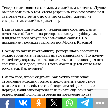
Теперь стали гоняться за каждым свадебным кортежем. Лучше
бы позаботились о том, чтобы разрешить какие-то звуковые и
световые «выстрелы», по случаю свадьбы, скажем, из
специальных свадебных ракетниц.
Ведь свадьба для молодых – величайшее событие. Дайте
отметить его! Во многих ресторанах каждую субботу слышны
и видны со всей округи всевозможные салюты. По
праздникам громыхает салютом вся Москва. Красиво!
Почему по заказу какого-нибудь ресторанного посетителя
можно громыхать петардами на всю ивановскую? Но почему
свадебному кортежу нельзя, как-то отметить великое для них
событие? Не к добру это! От того может и детей стало мало
рождаться. Как думаете?
Вместо того, чтобы обдумать, как можно согласовать
стремление молодых громко и ярко отметить свое самое
важное в жизни событие с соблюдением общественного
порядка, наши законодатели сели писать еще один закон,
разрешающий полиции стрелять на поражение по свадебному
кортежу, если оттуда раздастся выстрел в воздух. Приехали!
Введение нового термина - антикавказизм