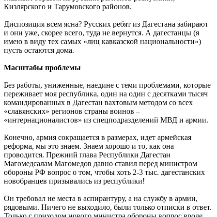
Кизлярского и Тарумовского районов.
Диспозиция всем ясна? Русских ребят из Дагестана забирают
и они уже, скорее всего, туда не вернутся. А дагестанцы (я
имею в виду тех самых «лиц кавказской национальности»)
пусть остаются дома.
Масштабы проблемы
Без работы, униженные, наедине с теми проблемами, которые
переживает моя республика, один на один с десятками тысяч
командированных в Дагестан вахтовым методом со всех
«славянских» регионов страны воинов –
«интернационалистов» из спецподразделений МВД и армии.
Конечно, армия сокращается в размерах, идет армейская
реформа, мы это знаем. Знаем хорошо и то, как она
проводится. Прежний глава Республики Дагестан
Магомедсалам Магомедов давно ставил перед министром
обороны РФ вопрос о том, чтобы хоть 2-3 тыс. дагестанских
новобранцев призывались из республики!
Он требовал не места в аспирантуру, а на службу в армии,
рядовыми. Ничего не выходило, были только отписки в ответ.
Только с приходом нового министра обороны вопрос вроде