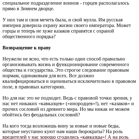
специальное подразделение воинов - горцев располагалось
прямо в Зимнем дворце.
У них там и своя мечеть была, и свой мулла. Им русская
империя доверила охрану жизни своего императора. Может
горцы и теперь не хуже казаков справятся с охраной
общественного порядка?
Возвращение к праву
Неужели не ясно, что есть только один способ правильно
организовывать жизнь и функционирование современного
общества и государства. Это строгое следование правовым
нормам, одинаковым для всех. Все должно
квалифицироваться и оцениваться исключительно в правовом
поле, в правовых категориях.
Но для нас это не подходит. Ведь с правовой точки зрения, у
нас нет никаких «кавказцев» («инородцев»!), нет «казаков» и
прочих сословий из древнего мира. Но мы никак не можем
обойтись без феодальных сословий?
На кого тогда возложишь вину за новые и новые беды,
которые неустанно куют нам наши бюрократы? На роль
вредителей у нас хорошо сгодились «кавказцы»! А на роль