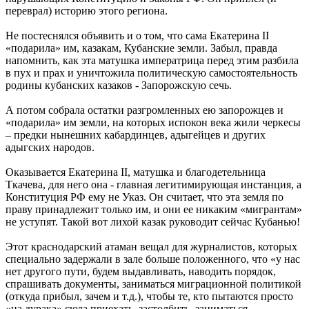
переврал) историю этого региона.
Не постеснялся объявить и о том, что сама Екатерина II
«подарила» им, казакам, Кубанские земли. Забыл, правда
напомнить, как эта матушка императрица перед этим разбила
в пух и прах и уничтожила политическую самостоятельность
родины кубанских казаков - Запорожскую сечь.
А потом собрала остатки разгромленных ею запорожцев и
«подарила» им земли, на которых испокон века жили черкесы
– предки нынешних кабардинцев, адыгейцев и других
адыгских народов.
Оказывается Екатерина II, матушка и благодетельница
Ткачева, для него она - главная легитимирующая инстанция, а
Конституция РФ ему не Указ. Он считает, что эта земля по
праву принадлежит только им, и они ее никаким «мигрантам»
не уступят. Такой вот лихой казак руководит сейчас Кубанью!
Этот краснодарский атаман вещал для журналистов, которых
специально задержали в зале больше положенного, что «у нас
нет другого пути, будем выдавливать, наводить порядок,
спрашивать документы, заниматься миграционной политикой
(откуда прибыл, зачем и т.д.), чтобы те, кто пытаются просто
«на дурака» сюда приехать, застолбить, заниматься