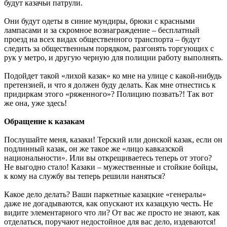
будут казачьи патрули.
Они будут одеты в синие мундиры, брюки с красными
лампасами и за скромное вознаграждение – бесплатный
проезд на всех видах общественного транспорта – будут
следить за общественным порядком, разгонять торгующих с
рук у метро, и другую черную для полиции работу выполнять.
Подойдет такой «лихой казак» ко мне на улице с какой-нибудь
претензией, и что я должен буду делать. Как мне отнестись к
придиркам этого «ряженного»? Полицию позвать?! Так вот
же она, уже здесь!
Обращение к казакам
Послушайте меня, казаки! Терский или донской казак, если он
подлинный казак, он же такое же «лицо кавказской
национальности». Или вы открещиваетесь теперь от этого?
Не выгодно стало! Казаки – мужественные и стойкие бойцы,
к кому на службу вы теперь решили наняться?
Какое дело делать? Ваши паркетные казацкие «генералы»
даже не догадываются, как опускают их казацкую честь. Не
видите элементарного что ли? От вас же просто не знают, как
отделаться, поручают недостойное для вас дело, издеваются!