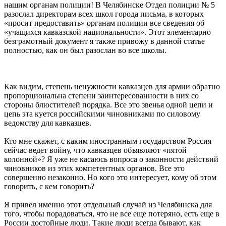
нашим органам полиции! В Челябинске Отдел полиции № 5
разослал директорам всех школ города письма, в которых
«просит предоставить» органам полиции все сведения об
«учащихся кавказской национальности». Этот элементарно
безграмотный документ я также привожу в данной статье
полностью, как он был разослан во все школы.
Как видим, степень ненужности кавказцев для армии обратно
пропорциональна степени заинтересованности в них со
стороны блюстителей порядка. Все это звенья одной цепи и
цепь эта куется российскими чиновниками по силовому
ведомству для кавказцев.
Кто мне скажет, с каким иностранным государством Россия
сейчас ведет войну, что кавказцев объявляют «пятой
колонной»? Я уже не касаюсь вопроса о законности действий
чиновников из этих компетентных органов. Все это
совершенно незаконно. Но кого это интересует, кому об этом
говорить, с кем говорить?
Я привел именно этот отдельный случай из Челябинска для
того, чтобы порадоваться, что не все еще потеряно, есть еще в
России достойные люди. Такие люди всегда бывают, как