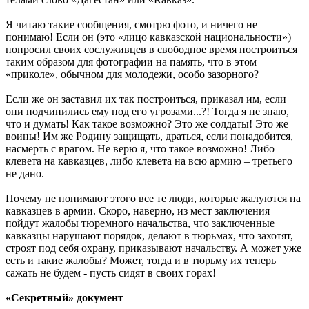
Я читаю такие сообщения, смотрю фото, и ничего не
понимаю! Если он (это «лицо кавказской национальности»)
попросил своих сослуживцев в свободное время построиться
таким образом для фотографии на память, что в этом
«приколе», обычном для молодежи, особо зазорного?
Если же он заставил их так построиться, приказал им, если
они подчинились ему под его угрозами...?! Тогда я не знаю,
что и думать! Как такое возможно? Это же солдаты! Это же
воины! Им же Родину защищать, драться, если понадобится,
насмерть с врагом. Не верю я, что такое возможно! Либо
клевета на кавказцев, либо клевета на всю армию – третьего
не дано.
Почему не понимают этого все те люди, которые жалуются на
кавказцев в армии. Скоро, наверно, из мест заключения
пойдут жалобы тюремного начальства, что заключенные
кавказцы нарушают порядок, делают в тюрьмах, что захотят,
строят под себя охрану, приказывают начальству. А может уже
есть и такие жалобы? Может, тогда и в тюрьму их теперь
сажать не будем - пусть сидят в своих горах!
«Секретный» документ