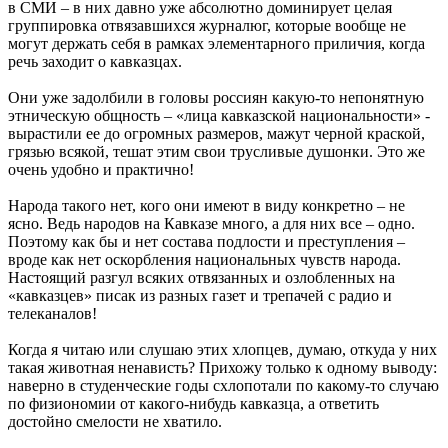
в СМИ – в них давно уже абсолютно доминирует целая
группировка отвязавшихся журналюг, которые вообще не
могут держать себя в рамках элементарного приличия, когда
речь заходит о кавказцах.
Они уже задолбили в головы россиян какую-то непонятную
этническую общность – «лица кавказской национальности» -
вырастили ее до огромных размеров, мажут черной краской,
грязью всякой, тешат этим свои трусливые душонки. Это же
очень удобно и практично!
Народа такого нет, кого они имеют в виду конкретно – не
ясно. Ведь народов на Кавказе много, а для них все – одно.
Поэтому как бы и нет состава подлости и преступления –
вроде как нет оскорбления национальных чувств народа.
Настоящий разгул всяких отвязанных и озлобленных на
«кавказцев» писак из разных газет и трепачей с радио и
телеканалов!
Когда я читаю или слушаю этих хлопцев, думаю, откуда у них
такая животная ненависть? Прихожу только к одному выводу:
наверно в студенческие годы схлопотали по какому-то случаю
по физиономии от какого-нибудь кавказца, а ответить
достойно смелости не хватило.