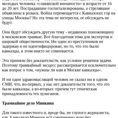
молодых человека «славянской внешности» в возрасте от 16
до 20 лет. Пострадавшие госпитализированы, а стрелявшие
объявлены в розыск. Война перемещается с Кавказских гор на
улицы Москвы? Но эта тема не интересна, ее обсуждать не
будут.
Они будут обсуждать другую тему - недавнюю поножовщину
в московском трамвае. Вот благодатная тема для экспертов и
широкой общественности. Ни один из преступников не
задержан и не идентифицирован, но то, что это были
кавказцы, в этом никто не сомневается.
Это приняли без доказательств, как условие решения задачи.
Поэтому трамвайный эксцесс рассматривается исключительно
как вопрос о том, «нужны ли нам в Москве кавказцы».
И ни один здравомыслящий человек не сказал ни в одном
СМИ, что, во-первых, у нас нет доказательств того, что это
были кавказцы, а во-вторых: причем тут этническая
принадлежность тех хулиганов.
Трамвайное дело Минкина
Для такого известного и, вроде бы, не глупого журналиста,
как Александр Минкин всё совершенно ясно без