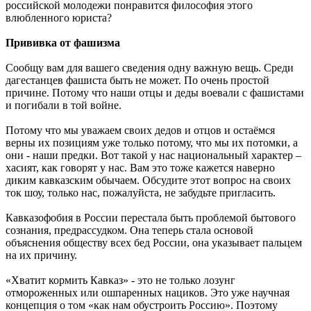
российской молодежи понравится философия этого
влюбленного юриста?
Прививка от фашизма
Сообщу вам для вашего сведения одну важную вещь. Среди
дагестанцев фашиста быть не может. По очень простой
причине. Потому что наши отцы и деды воевали с фашистами
и погибали в той войне.
Потому что мы уважаем своих дедов и отцов и остаёмся
верны их позициям уже только потому, что мы их потомки, а
они - наши предки. Вот такой у нас национальный характер –
хасият, как говорят у нас. Вам это тоже кажется наверно
диким кавказским обычаем. Обсудите этот вопрос на своих
ток шоу, только нас, пожалуйста, не забудьте пригласить.
Кавказофобия в России перестала быть проблемой бытового
сознания, предрассудком. Она теперь стала основой
объяснения обществу всех бед России, она указывает пальцем
на их причину.
«Хватит кормить Кавказ» - это не только лозунг
отмороженных или ошпаренных нациков. Это уже научная
концепция о том «как нам обустроить Россию». Поэтому