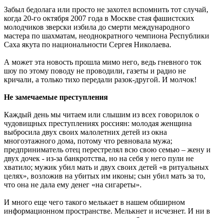
Забыл бедолага или просто не захотел вспомнить тот случай,
когда 20-го октября 2007 года в Москве стая фашистских
молодчиков зверски избила до смерти международного
мастера по шахматам, неоднократного чемпиона Республики
Саха якута по национальности Сергея Николаева.
А может эта новость прошла мимо него, ведь гневного ток
шоу по этому поводу не проводили, газеты и радио не
кричали, а только тихо передали разок-другой. И молчок!
Не замечаемые преступления
Каждый день мы читаем или слышим из всех говорилок о
чудовищных преступлениях россиян: молодая женщина
выбросила двух своих малолетних детей из окна
многоэтажного дома, потому что ревновала мужа;
предприниматель отец перестрелял всю свою семью – жену и
двух дочек - из-за банкротства, но на себя у него пули не
хватило; мужик убил мать и двух своих детей «в ритуальных
целях», возложив на убитых им иконы; сын убил мать за то,
что она не дала ему денег «на сигареты».
И много еще чего такого мелькает в нашем обширном
информационном пространстве. Мелькнет и исчезнет. И ни в