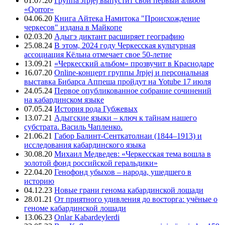
01.07.20
Группа Jrpjej выпустит свой первый альбом
«Qorror»
04.06.20
Книга Айтека Намитока "Происхождение
черкесов" издана в Майкопе
02.03.20
Адыгэ диктант расширяет географию
25.08.24
В этом, 2024 году Черкесская культурная
ассоциация Кёльна отмечает свое 50-летие
13.09.21
«Черкесский альбом» прозвучит в Краснодаре
16.07.20
Online-концерт группы Jrpjej и персональная
выставка Бибарса Аппеша пройдут на Yotube 17 июля
24.05.24
Первое опубликованное собрание сочинений
на кабардинском языке
07.05.24
История рода Губжевых
13.07.21
Адыгские языки – ключ к тайнам нашего
субстрата. Василь Чапленко.
21.06.21
Габор Балинт-Сенткатолнаи (1844–1913) и
исследования кабардинского языка
30.08.20
Михаил Медведев: «Черкесская тема вошла в
золотой фонд российской геральдики»
22.04.20
Генофонд убыхов – народа, ушедшего в
историю
04.12.23
Новые грани генома кабардинской лошади
28.01.21
От приятного удивления до восторга: учёные о
геноме кабардинской лошади
13.06.23
Onlar Kabardeylerdi