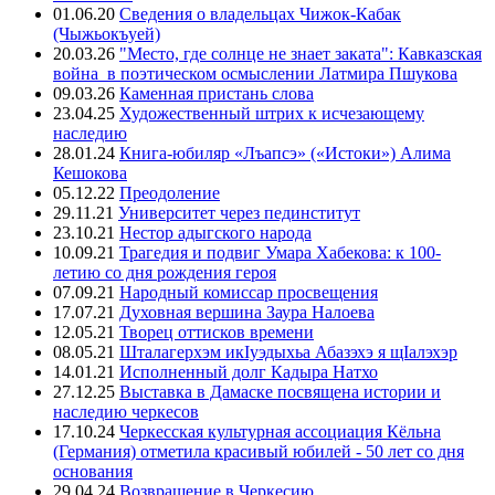
01.06.20
Сведения о владельцах Чижок-Кабак
(Чыжьокъуей)
20.03.26
"Место, где солнце не знает заката": Кавказская
война в поэтическом осмыслении Латмира Пшукова
09.03.26
Каменная пристань слова
23.04.25
Художественный штрих к исчезающему
наследию
28.01.24
Книга-юбиляр «Лъапсэ» («Истоки») Алима
Кешокова
05.12.22
Преодоление
29.11.21
Университет через пединститут
23.10.21
Нестор адыгского народа
10.09.21
Трагедия и подвиг Умара Хабекова: к 100-
летию со дня рождения героя
07.09.21
Народный комиссар просвещения
17.07.21
Духовная вершина Заура Налоева
12.05.21
Творец оттисков времени
08.05.21
Шталагерхэм икIуэдыхьа Абазэхэ я щIалэхэр
14.01.21
Исполненный долг Кадыра Натхо
27.12.25
Выставка в Дамаске посвящена истории и
наследию черкесов
17.10.24
Черкесская культурная ассоциация Кёльна
(Германия) отметила красивый юбилей - 50 лет со дня
основания
29.04.24
Возвращение в Черкесию