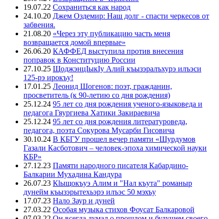
19.07.22
Сохраниться как народ
24.10.20
Джем Оздемир: Наш долг - спасти черкесов от
забвения.
21.08.20
«Через эту публикацию часть меня
возвращается домой впервые»
26.06.20
КАФФЕД выступила против внесения
поправок в Конституцию России
27.10.25
ЩоджэнцIыкIу Алий къызэралъхурэ илъэси
125-рэ ирокъу!
17.01.25
Леонид Шогенов: поэт, гражданин,
просветитель (к 90-летию со дня рождения)
25.12.24
95 лет со дня рождения ученого-языковеда и
педагога Гяургиева Хатики Закираевича
25.12.24
95 лет со дня рождения литературоведа,
педагога, поэта Сокурова Мусарби Гисовича
30.10.24
В КБГУ прошел вечер памяти «Шурдумов
Газали Касботович – человек-эпоха химической науки
КБР»
27.12.23
Памяти народного писателя Кабардино-
Балкарии Мухадина Кандура
26.07.23
Кlыщокъуэ Алим и "Нал къута" романыр
дунейм къызэрытехьэрэ илъэс 50 мэхъу
17.07.23
Нало Заур и дуней
27.03.22
Особая музыка стихов Фоусат Балкаровой
07.03.22
Он всегда думал о прошлом и будущем своего