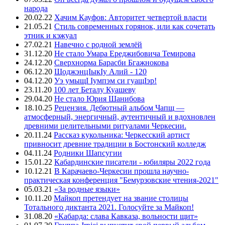
народа
20.02.22
Хачим Кауфов: Авторитет четвертой власти
21.05.21
Стиль современных горянок, или как сочетать
этник и кэжуал
27.02.21
Навечно с родной землёй
31.12.20
Не стало Умара Ереджибовича Темирова
24.12.20
Сверхнорма Барасби Бгажнокова
06.12.20
ЩоджэнцIыкIу Алий - 120
04.12.20
Уэ умыщI Iумпэм си гуащIэр!
23.11.20
100 лет Беталу Куашеву
29.04.20
Не стало Юрия Шанибова
18.10.25
Рецензия. Дебютный альбом Чапщ —
атмосферный, энергичный, аутентичный и вдохновлен
древними целительными ритуалами Черкесии.
20.11.24
Рассказ кукольника: Черкесский артист
привносит древние традиции в Бостонский колледж
04.11.24
Родники Шапсугии
15.01.22
Кабардинские писатели - юбиляры 2022 года
10.12.21
В Карачаево-Черкесии прошла научно-
практическая конференция "Бемурзовские чтения-2021"
05.03.21
«За родные языки»
10.11.20
Майкоп претендует на звание столицы
Тотального диктанта 2021. Голосуйте за Майкоп!
31.08.20
«Кабарда: слава Кавказа, вольности щит»