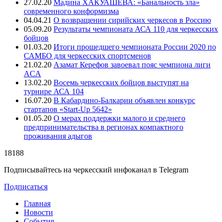
27.02.20
Мадина ХАКУАШЕВА: «Банальность зла»
современного конформизма
04.04.21
О возвращении сирийских черкесов в Россию
05.09.20
Результаты чемпионата АСА 110 для черкесских
бойцов
01.03.20
Итоги прошедшего чемпионата России 2020 по
САМБО для черкесских спортсменов
21.02.20
Азамат Керефов завоевал пояс чемпиона лиги
ACA
13.02.20
Восемь черкесских бойцов выступят на
турнире АСА 104
16.07.20
В Кабардино-Балкарии объявлен конкурс
стартапов «Start-Up 5642»
01.05.20
О мерах поддержки малого и среднего
предпринимательства в регионах компактного
проживания адыгов
18188
Подписывайтесь на черкесский инфоканал в Telegram
Подписаться
Главная
Новости
События