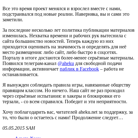
Все это время проект менялся и взрослел вместе с нами,
подстраивался под новые реалии. Наверняка, вы и сами это
заметили.
За последние несколько лет политика публикации материалов
изменилась. Нехватка времени и рабочих рук вытеснила с
сайта большинство новостей. Теперь каждую из них
приходится оценивать на значимость и определять для неё
место размещения: либо сайт, либо быстро в соцсетях.
Порталу в итоге достаются более-менее серьёзные материалы.
Появился телеграм-канал
@aheku
для свободной подачи
информации, активничает
паблик в Facebook
– работа не
останавливается.
Я вынужден соблюдать правила игры, навязанные обществу
правящим классом. Но ничего. Наш сайт не раз проходил
через серьёзные испытания: и хакеры и блокировки его
терзали, - со всем справился. Победит и эти неприятности.
Хочу поблагодарить вас, читателей aheku.net за поддержку, за
то, что были о остаетесь с нами! Продолжение следует…
05.05.2015 SAH