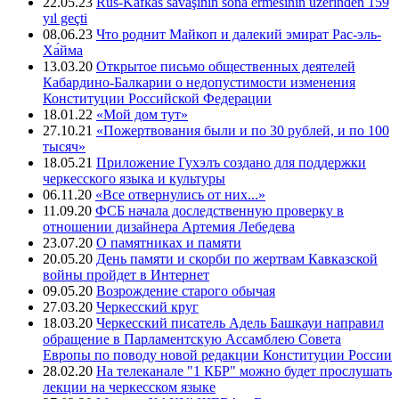
22.05.23
Rus-Kafkas savaşının sona ermesinin üzerinden 159
yıl geçti
08.06.23
Что роднит Майкоп и далекий эмират Рас-эль-
Ха́йма
13.03.20
Открытое письмо общественных деятелей
Кабардино-Балкарии о недопустимости изменения
Конституции Российской Федерации
18.01.22
«Мой дом тут»
27.10.21
«Пожертвования были и по 30 рублей, и по 100
тысяч»
18.05.21
Приложение Гухэлъ создано для поддержки
черкесского языка и культуры
06.11.20
«Все отвернулись от них...»
11.09.20
ФСБ начала доследственную проверку в
отношении дизайнера Артемия Лебедева
23.07.20
О памятниках и памяти
20.05.20
День памяти и скорби по жертвам Кавказской
войны пройдет в Интернет
09.05.20
Возрождение старого обычая
27.03.20
Черкесский круг
18.03.20
Черкесский писатель Адель Башкауи направил
обращение в Парламентскую Ассамблею Совета
Европы по поводу новой редакции Конституции России
28.02.20
На телеканале "1 КБР" можно будет прослушать
лекции на черкесском языке