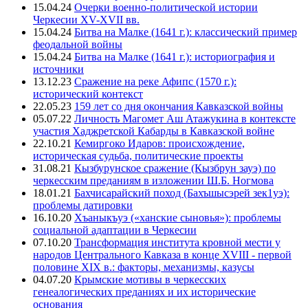
15.04.24
Очерки военно-политической истории
Черкесии XV-XVII вв.
15.04.24
Битва на Малке (1641 г.): классический пример
феодальной войны
15.04.24
Битва на Малке (1641 г.): историография и
источники
13.12.23
Сражение на реке Афипс (1570 г.):
исторический контекст
22.05.23
159 лет со дня окончания Кавказской войны
05.07.22
Личность Магомет Аш Атажукина в контексте
участия Хаджретской Кабарды в Кавказской войне
22.10.21
Кемиргоко Идаров: происхождение,
историческая судьба, политические проекты
31.08.21
Кызбурунское сражение (Кызбрун зауэ) по
черкесским преданиям в изложении Ш.Б. Ногмова
18.01.21
Бахчисарайский поход (Бахъшысэрей зек1уэ):
проблемы датировки
16.10.20
Хъаныкъуэ («ханские сыновья»): проблемы
социальной адаптации в Черкесии
07.10.20
Трансформация института кровной мести у
народов Центрального Кавказа в конце XVIII - первой
половине XIX в.: факторы, механизмы, казусы
04.07.20
Крымские мотивы в черкесских
генеалогических преданиях и их исторические
основания