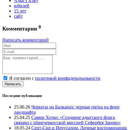
Адыгэ Хэку
юбилей
15 лет
сайт
0
Комментарии
Написать комментарий
Я согласен с
политикой конфиденциальности
Написать
Последние публикации
25.06.26
Черкесы на Балканах: черные пятна на фоне
ландшафта
25.04.25
Самир Хотко: «Создание адыгского флага
связано с общечеркесской миссией Сефербея Заноко»
18.05.24
Сент-Сир и Иерусалим. Личные воспоминания.