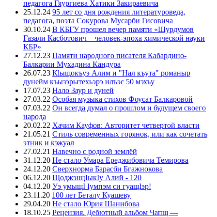
педагога Гяургиева Хатики Закираевича
25.12.24
95 лет со дня рождения литературоведа,
педагога, поэта Сокурова Мусарби Гисовича
30.10.24
В КБГУ прошел вечер памяти «Шурдумов
Газали Касботович – человек-эпоха химической науки
КБР»
27.12.23
Памяти народного писателя Кабардино-
Балкарии Мухадина Кандура
26.07.23
Кlыщокъуэ Алим и "Нал къута" романыр
дунейм къызэрытехьэрэ илъэс 50 мэхъу
17.07.23
Нало Заур и дуней
27.03.22
Особая музыка стихов Фоусат Балкаровой
07.03.22
Он всегда думал о прошлом и будущем своего
народа
20.02.22
Хачим Кауфов: Авторитет четвертой власти
21.05.21
Стиль современных горянок, или как сочетать
этник и кэжуал
27.02.21
Навечно с родной землёй
31.12.20
Не стало Умара Ереджибовича Темирова
24.12.20
Сверхнорма Барасби Бгажнокова
06.12.20
ЩоджэнцIыкIу Алий - 120
04.12.20
Уэ умыщI Iумпэм си гуащIэр!
23.11.20
100 лет Беталу Куашеву
29.04.20
Не стало Юрия Шанибова
18.10.25
Рецензия. Дебютный альбом Чапщ —