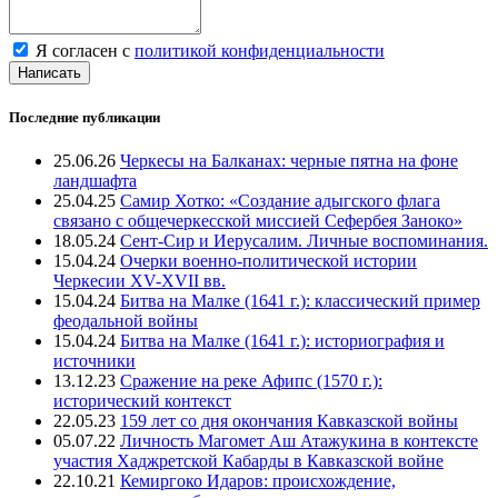
Я согласен с
политикой конфиденциальности
Написать
Последние публикации
25.06.26
Черкесы на Балканах: черные пятна на фоне
ландшафта
25.04.25
Самир Хотко: «Создание адыгского флага
связано с общечеркесской миссией Сефербея Заноко»
18.05.24
Сент-Сир и Иерусалим. Личные воспоминания.
15.04.24
Очерки военно-политической истории
Черкесии XV-XVII вв.
15.04.24
Битва на Малке (1641 г.): классический пример
феодальной войны
15.04.24
Битва на Малке (1641 г.): историография и
источники
13.12.23
Сражение на реке Афипс (1570 г.):
исторический контекст
22.05.23
159 лет со дня окончания Кавказской войны
05.07.22
Личность Магомет Аш Атажукина в контексте
участия Хаджретской Кабарды в Кавказской войне
22.10.21
Кемиргоко Идаров: происхождение,