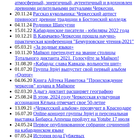
атмосферный, энергичный, аутентичный и вдохновлен
древними целительными ритуалами Черкесии.
20.11.24
Рассказ кукольника: Черкесский артист
привносит древние традиции в Бостонский колледж
04.11.24
Родники Шапсугии
15.01.22
Кабардинские писатели - юбиляры 2022 года
10.12.21
В Карачаево-Черкесии прошла научно-
практическая конференция "Бемурзовские чтения-2021"
05.03.21
«За родные языки»
10.11.20
Майкоп претендует на звание столицы
Тотального диктанта 2021. Голосуйте за Майкоп!
31.08.20
«Кабарда: слава Кавказа, вольности щит»
01.07.20
Группа Jrpjej выпустит свой первый альбом
«Qorror»
04.06.20
Книга Айтека Намитока "Происхождение
черкесов" издана в Майкопе
02.03.20
Адыгэ диктант расширяет географию
25.08.24
В этом, 2024 году Черкесская культурная
ассоциация Кёльна отмечает свое 50-летие
13.09.21
«Черкесский альбом» прозвучит в Краснодаре
16.07.20
Online-концерт группы Jrpjej и персональная
выставка Бибарса Аппеша пройдут на Yotube 17 июля
24.05.24
Первое опубликованное собрание сочинений
на кабардинском языке
07.05.24
История рода Губжевых