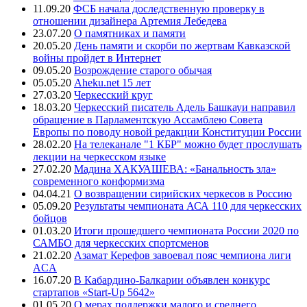
11.09.20
ФСБ начала доследственную проверку в
отношении дизайнера Артемия Лебедева
23.07.20
О памятниках и памяти
20.05.20
День памяти и скорби по жертвам Кавказской
войны пройдет в Интернет
09.05.20
Возрождение старого обычая
05.05.20
Aheku.net 15 лет
27.03.20
Черкесский круг
18.03.20
Черкесский писатель Адель Башкауи направил
обращение в Парламентскую Ассамблею Совета
Европы по поводу новой редакции Конституции России
28.02.20
На телеканале "1 КБР" можно будет прослушать
лекции на черкесском языке
27.02.20
Мадина ХАКУАШЕВА: «Банальность зла»
современного конформизма
04.04.21
О возвращении сирийских черкесов в Россию
05.09.20
Результаты чемпионата АСА 110 для черкесских
бойцов
01.03.20
Итоги прошедшего чемпионата России 2020 по
САМБО для черкесских спортсменов
21.02.20
Азамат Керефов завоевал пояс чемпиона лиги
ACA
16.07.20
В Кабардино-Балкарии объявлен конкурс
стартапов «Start-Up 5642»
01.05.20
О мерах поддержки малого и среднего