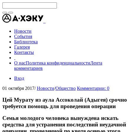
Новости
События
Библиотека
Галерея
Контакты
О нас
Политика конфиденциальности
Лента
комментариев
Вход
01 октября 2017
/
Новости
/
Общество
Комментарии: 0
Цей Мурату из аула Ассоколай (Адыгея) срочно
требуется помощь для проведения операции
Семья молодого человека вынуждена искать
средства для устранения последствий неудачной
операции, проведенной по квоте осенью этого