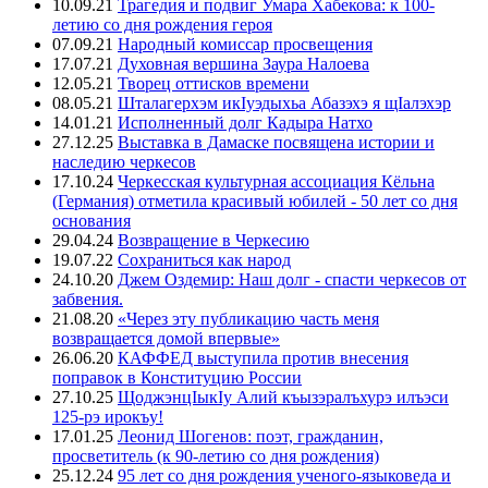
10.09.21
Трагедия и подвиг Умара Хабекова: к 100-
летию со дня рождения героя
07.09.21
Народный комиссар просвещения
17.07.21
Духовная вершина Заура Налоева
12.05.21
Творец оттисков времени
08.05.21
Шталагерхэм икIуэдыхьа Абазэхэ я щIалэхэр
14.01.21
Исполненный долг Кадыра Натхо
27.12.25
Выставка в Дамаске посвящена истории и
наследию черкесов
17.10.24
Черкесская культурная ассоциация Кёльна
(Германия) отметила красивый юбилей - 50 лет со дня
основания
29.04.24
Возвращение в Черкесию
19.07.22
Сохраниться как народ
24.10.20
Джем Оздемир: Наш долг - спасти черкесов от
забвения.
21.08.20
«Через эту публикацию часть меня
возвращается домой впервые»
26.06.20
КАФФЕД выступила против внесения
поправок в Конституцию России
27.10.25
ЩоджэнцIыкIу Алий къызэралъхурэ илъэси
125-рэ ирокъу!
17.01.25
Леонид Шогенов: поэт, гражданин,
просветитель (к 90-летию со дня рождения)
25.12.24
95 лет со дня рождения ученого-языковеда и