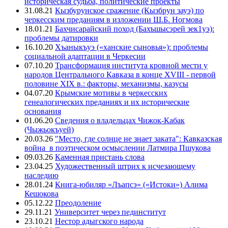
историческая судьба, политические проекты
31.08.21
Кызбурунское сражение (Кызбрун зауэ) по
черкесским преданиям в изложении Ш.Б. Ногмова
18.01.21
Бахчисарайский поход (Бахъшысэрей зек1уэ):
проблемы датировки
16.10.20
Хъаныкъуэ («ханские сыновья»): проблемы
социальной адаптации в Черкесии
07.10.20
Трансформация института кровной мести у
народов Центрального Кавказа в конце XVIII - первой
половине XIX в.: факторы, механизмы, казусы
04.07.20
Крымские мотивы в черкесских
генеалогических преданиях и их исторические
основания
01.06.20
Сведения о владельцах Чижок-Кабак
(Чыжьокъуей)
20.03.26
"Место, где солнце не знает заката": Кавказская
война в поэтическом осмыслении Латмира Пшукова
09.03.26
Каменная пристань слова
23.04.25
Художественный штрих к исчезающему
наследию
28.01.24
Книга-юбиляр «Лъапсэ» («Истоки») Алима
Кешокова
05.12.22
Преодоление
29.11.21
Университет через пединститут
23.10.21
Нестор адыгского народа