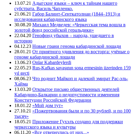
13.07.21
Адыгские языки – ключ к тайнам нашего
субстрата. Василь Чапленко.
21.06.21
Габор Балинт-Сенткатолнаи (1844–1913) и
исследования кабардинского языка
30.08.20
Михаил Медведев: «Черкесская тема вошла в
золотой фонд российской геральдики»
22.04.20
Генофонд убыхов – народа, ушедшего в
историю
04.12.23
Новые грани генома кабардинской лошади
28.01.21
От приятного удивления до восторга: учёные о
геноме кабардинской лошади
13.06.23
Onlar Kabardeylerdi
22.05.23
Rus-Kafkas savaşının sona ermesinin üzerinden 159
yıl geçti
08.06.23
Что роднит Майкоп и далекий эмират Рас-эль-
Ха́йма
13.03.20
Открытое письмо общественных деятелей
Кабардино-Балкарии о недопустимости изменения
Конституции Российской Федерации
18.01.22
«Мой дом тут»
27.10.21
«Пожертвования были и по 30 рублей, и по 100
тысяч»
18.05.21
Приложение Гухэлъ создано для поддержки
черкесского языка и культуры
06.11.20
«Все отвернулись от них...»