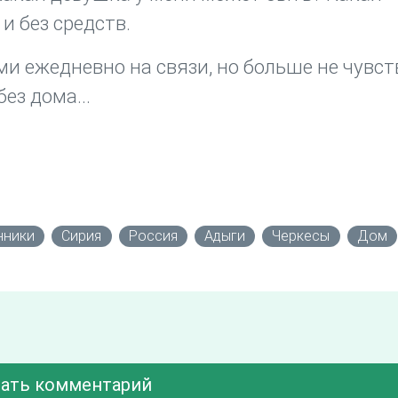
и без средств.
и ежедневно на связи, но больше не чувст
ез дома...
нники
Сирия
Россия
Адыги
Черкесы
Дом
ать комментарий