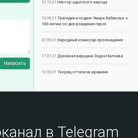
23.10.21
Нестор адыгского народа
10.09.21
Трагедия и подвиг Умара Хабекова: к
100-летию со дня рождения героя
07.09.21
Народный комиссар просвещения
17.07.21
Духовная вершина Заура Налоева
Написать
12.05.21
Творец оттисков времени
08.05.21
Шталагерхэм икIуэдыхьа Абазэхэ я
щIалэхэр
14.01.21
Исполненный долг Кадыра Натхо
канал в Telegram
27.12.25
Выставка в Дамаске посвящена
истории и наследию черкесов