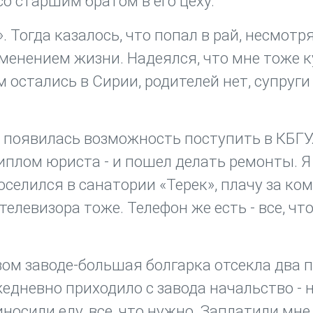
со старшим братом в его цеху.
 Тогда казалось, что попал в рай, несмотря
менением жизни. Надеялся, что мне тоже к
ом остались в Сирии, родителей нет, супруги
появилась возможность поступить в КБГУ
плом юриста - и пошел делать ремонты. Я
оселился в санатории «Терек», плачу за ком
елевизора тоже. Телефон же есть - все, что
ом заводе-большая болгарка отсекла два 
ежедневно приходило с завода начальство - 
носили еду, все, что нужно. Заплатили мне