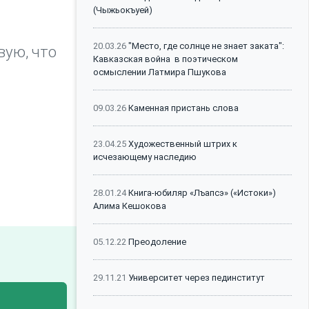
(Чыжьокъуей)
20.03.26
"Место, где солнце не знает заката":
вую, что
Кавказская война в поэтическом
осмыслении Латмира Пшукова
09.03.26
Каменная пристань слова
23.04.25
Художественный штрих к
исчезающему наследию
28.01.24
Книга-юбиляр «Лъапсэ» («Истоки»)
Алима Кешокова
05.12.22
Преодоление
29.11.21
Университет через пединститут