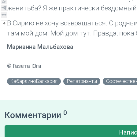
женитьба? Я же практически бездомный 
В Сирию не хочу возвращаться. С родным
4
там мой дом. Мой дом тут. Правда, пока б
Марианна Мальбахова
© Газета Юга
КабардиноБалкария
Репатрианты
Соотечестве
0
Комментарии
Напис