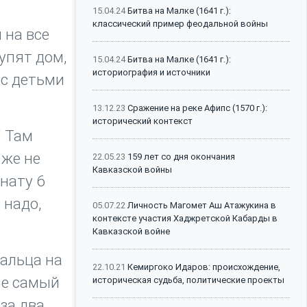
15.04.24
Битва на Малке (1641 г.):
классический пример феодальной войны
 на все
упят дом,
15.04.24
Битва на Малке (1641 г.):
историография и источники
 с детьми
13.12.23
Сражение на реке Афипс (1570 г.):
исторический контекст
. Там
 же не
22.05.23
159 лет со дня окончания
Кавказской войны
нату 6
 надо,
05.07.22
Личность Магомет Аш Атажукина в
контексте участия Хаджретской Кабарды в
Кавказской войне
пальца на
22.10.21
Кемиргоко Идаров: происхождение,
не самый
историческая судьба, политические проекты
 за два