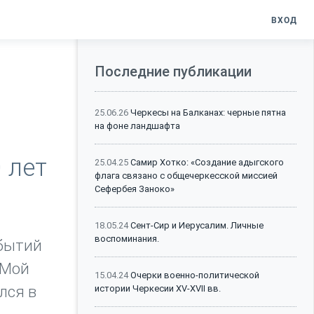
ВХОД
Последние публикации
25.06.26
Черкесы на Балканах: черные пятна
на фоне ландшафта
 лет
25.04.25
Самир Хотко: «Создание адыгского
флага связано с общечеркесской миссией
Сефербея Заноко»
18.05.24
Сент-Сир и Иерусалим. Личные
воспоминания.
обытий
 Мой
15.04.24
Очерки военно-политической
лся в
истории Черкесии XV-XVII вв.