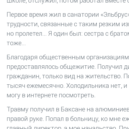
школе, отслужил, потом работал вместе 
Первое время жил в санатории «Эльбрус».
трудности, связанные с таким резким из
но пролетел... Я один был: сестра с брат
тоже...
Благодаря общественным организациям 
предоставлялось общежитие. Получил ди
гражданин, только вид на жительство. П
тысяч ежемесячно. Холодильника нет, и т
могу в интернете посмотреть.
Травму получил в Баксане на алюминиев
правой руке. Попал в больницу, ко мне 
главный директор, а мое начальство. При