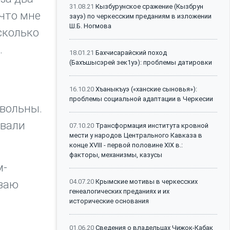
31.08.21
Кызбурунское сражение (Кызбрун
 что мне
зауэ) по черкесским преданиям в изложении
Ш.Б. Ногмова
 сколько
.
18.01.21
Бахчисарайский поход
(Бахъшысэрей зек1уэ): проблемы датировки
16.10.20
Хъаныкъуэ («ханские сыновья»):
проблемы социальной адаптации в Черкесии
овольны.
овали
07.10.20
Трансформация института кровной
мести у народов Центрального Кавказа в
конце XVIII - первой половине XIX в.:
факторы, механизмы, казусы
м-
04.07.20
Крымские мотивы в черкесских
ываю
генеалогических преданиях и их
исторические основания
01.06.20
Сведения о владельцах Чижок-Кабак