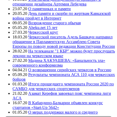
отношении дизайнера Артемия Лебедева
23.07.20
О памятниках и памяти
20.05.20
День памяти и скорби по жертвам Кавказской
войны пройдет в Интернет
09.05.20
Возрождение старого обычая
05.05.20
Aheku.net 15 лет
27.03.20
Черкесский круг
18.03.20
Черкесский писатель Адель Башкауи направил
обращение в Парламентскую Ассамблею Совета
Европы по поводу новой редакции Конституции России
28.02.20
На телеканале "1 КБР" можно будет прослушать
лекции на черкесском языке
27.02.20
Мадина ХАКУАШЕВА: «Банальность зла»
современного конформизма
04.04.21
О возвращении сирийских черкесов в Россию
05.09.20
Результаты чемпионата АСА 110 для черкесских
бойцов
01.03.20
Итоги прошедшего чемпионата России 2020 по
САМБО для черкесских спортсменов
21.02.20
Азамат Керефов завоевал пояс чемпиона лиги
ACA
16.07.20
В Кабардино-Балкарии объявлен конкурс
стартапов «Start-Up 5642»
01.05.20
О мерах поддержки малого и среднего
предпринимательства в регионах компактного