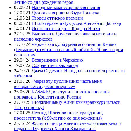
летию со дня рождения героя
07.09.21
Народный комиссар просвещения
17.07.21
Духовная вершина Заура Налоева
12.05.21
Творец оттисков времени
08.05.21
Шталагерхэм икIуэдыхьа Абазэхэ я щIалэхэр
14.01.21
Исполненный долг Кадыра Натхо
27.12.25
Выставка в Дамаске посвящена истории и
наследию черкесов
17.10.24
Черкесская культурная ассоциация Кёльна
(Германия) отметила красивый юбилей - 50 лет со дня
основания
29.04.24
Возвращение в Черкесию
19.07.22
Сохраниться как народ
24.10.20
Джем Оздемир: Наш долг - спасти черкесов от
забвения.
21.08.20
«Через эту публикацию часть меня
возвращается домой впервые»
26.06.20
КАФФЕД выступила против внесения
поправок в Конституцию России
27.10.25
ЩоджэнцIыкIу Алий къызэралъхурэ илъэси
125-рэ ирокъу!
17.01.25
Леонид Шогенов: поэт, гражданин,
просветитель (к 90-летию со дня рождения)
25.12.24
95 лет со дня рождения ученого-языковеда и
педагога Гяургиева Хатики Закираевича