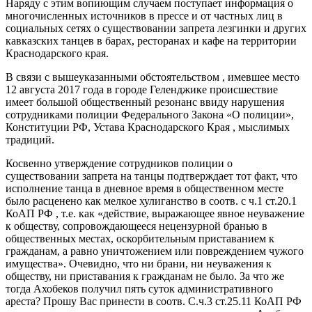
Наряду с этим вопиющим случаем поступает информация о
многочисленных источников в прессе и от частных лиц в
социальных сетях о существовании запрета лезгинки и других
кавказских танцев в барах, ресторанах и кафе на территории
Краснодарского края.
В связи с вышеуказанными обстоятельством , имевшее место
12 августа 2017 года в городе Геленджике происшествие
имеет большой общественный резонанс ввиду нарушения
сотрудниками полиции Федерального Закона «О полиции»,
Конституции РФ, Устава Краснодарского Края , мыслимых
традиций.
Косвенно утверждение сотрудников полиции о
существовании запрета на танцы подтверждает тот факт, что
исполнение танца в дневное время в общественном месте
было расценено как мелкое хулиганство в соотв. с ч.1 ст.20.1
КоАП РФ , т.е. как «действие, выражающее явное неуважение
к обществу, сопровождающееся нецензурной бранью в
общественных местах, оскорбительным приставанием к
гражданам, а равно уничтожением или повреждением чужого
имущества». Очевидно, что ни брани, ни неуважения к
обществу, ни приставания к гражданам не было. За что же
тогда Ахобеков получил пять суток административного
ареста? Прошу Вас принести в соотв. С.ч.3 ст.25.11 КоАП РФ