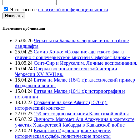
Я согласен с
политикой конфиденциальности
Написать
Последние публикации
25.06.26
Черкесы на Балканах: черные пятна на фоне
ландшафта
25.04.25
Самир Хотко: «Создание адыгского флага
связано с общечеркесской миссией Сефербея Заноко»
18.05.24
Сент-Сир и Иерусалим. Личные воспоминания.
15.04.24
Очерки военно-политической истории
Черкесии XV-XVII вв.
15.04.24
Битва на Малке (1641 г.): классический пример
феодальной войны
15.04.24
Битва на Малке (1641 г.): историография и
источники
13.12.23
Сражение на реке Афипс (1570 г.):
исторический контекст
22.05.23
159 лет со дня окончания Кавказской войны
05.07.22
Личность Магомет Аш Атажукина в контексте
участия Хаджретской Кабарды в Кавказской войне
22.10.21
Кемиргоко Идаров: происхождение,
историческая судьба, политические проекты