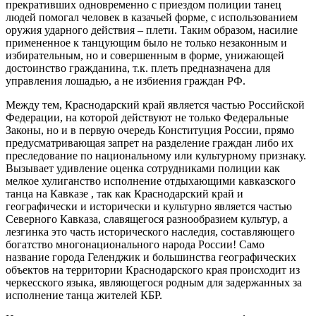
прекративших одновременно с приездом полиции танец
людей помогал человек в казачьей форме, с использованием
оружия ударного действия – плети. Таким образом, насилие
примененное к танцующим было не только незаконным и
избирательным, но и совершенным в форме, унижающей
достоинство гражданина, т.к. плеть предназначена для
управления лошадью, а не избиения граждан РФ.
Между тем, Краснодарский край является частью Российской
Федерации, на которой действуют не только Федеральные
Законы, но и в первую очередь Конституция России, прямо
предусматривающая запрет на разделение граждан либо их
преследование по национальному или культурному признаку.
Вызывает удивление оценка сотрудниками полиции как
мелкое хулиганство исполнение отдыхающими кавказского
танца на Кавказе , так как Краснодарский край и
географически и исторически и культурно является частью
Северного Кавказа, славящегося разнообразием культур, а
лезгинка это часть исторического наследия, составляющего
богатство многонационального народа России! Само
название города Геленджик и большинства географических
объектов на территории Краснодарского края происходит из
черкесского языка, являющегося родным для задержанных за
исполнение танца жителей КБР.