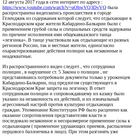
12 августа 2017 года в сети интернет по адресу :
https://www.youtube.com/watch?v=uOhwVQ3DvVQ
была
распространена видеозапись происшествия в городе
Геленджик из содержания которой следует, что отдыхающие в
Краснодарском крае жители Кабардино-Балкарии были с
применением грубой силы и специальных средств задержаны
по причине исполнения ими общекавказского танца
«лезгинка». В танце участвовали как отдыхающие из разных
регионов России, так и местные жители, единогласно
охарактеризовавшие действия полиции как незаконные и
неадекватные.
Из распространенного видео следует , что сотрудники
полиции , в нарушение ст. 5 Закона о полиции , не
представившись потребовали документы только у уроженцев
Кабардино-Балкарии, под предлогом существующего в
Краснодарском Крае запрета на лезгинку. В ответ
сотрудникам полиции и сопровождавшему их казаку было
указано на незаконность их действий, и их изначальный
агрессивный настрой против культурно отдыхающих
граждан. Упоминание Конституции РФ было расценено как
оказание сопротивления представителям власти и
последовало незаконное и несоразмерное применение силы к
отдыхающим ( применение удушающих приемов, распыление
перцового баллончика в лицо). При этом разгонять уже