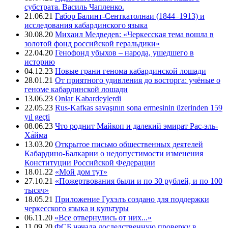
субстрата. Василь Чапленко.
21.06.21
Габор Балинт-Сенткатолнаи (1844–1913) и
исследования кабардинского языка
30.08.20
Михаил Медведев: «Черкесская тема вошла в
золотой фонд российской геральдики»
22.04.20
Генофонд убыхов – народа, ушедшего в
историю
04.12.23
Новые грани генома кабардинской лошади
28.01.21
От приятного удивления до восторга: учёные о
геноме кабардинской лошади
13.06.23
Onlar Kabardeylerdi
22.05.23
Rus-Kafkas savaşının sona ermesinin üzerinden 159
yıl geçti
08.06.23
Что роднит Майкоп и далекий эмират Рас-эль-
Ха́йма
13.03.20
Открытое письмо общественных деятелей
Кабардино-Балкарии о недопустимости изменения
Конституции Российской Федерации
18.01.22
«Мой дом тут»
27.10.21
«Пожертвования были и по 30 рублей, и по 100
тысяч»
18.05.21
Приложение Гухэлъ создано для поддержки
черкесского языка и культуры
06.11.20
«Все отвернулись от них...»
11.09.20
ФСБ начала доследственную проверку в