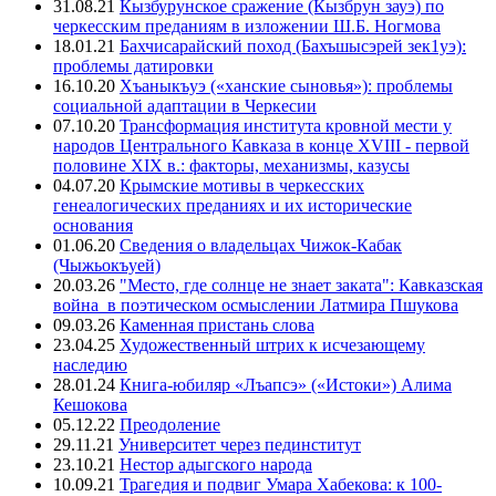
31.08.21
Кызбурунское сражение (Кызбрун зауэ) по
черкесским преданиям в изложении Ш.Б. Ногмова
18.01.21
Бахчисарайский поход (Бахъшысэрей зек1уэ):
проблемы датировки
16.10.20
Хъаныкъуэ («ханские сыновья»): проблемы
социальной адаптации в Черкесии
07.10.20
Трансформация института кровной мести у
народов Центрального Кавказа в конце XVIII - первой
половине XIX в.: факторы, механизмы, казусы
04.07.20
Крымские мотивы в черкесских
генеалогических преданиях и их исторические
основания
01.06.20
Сведения о владельцах Чижок-Кабак
(Чыжьокъуей)
20.03.26
"Место, где солнце не знает заката": Кавказская
война в поэтическом осмыслении Латмира Пшукова
09.03.26
Каменная пристань слова
23.04.25
Художественный штрих к исчезающему
наследию
28.01.24
Книга-юбиляр «Лъапсэ» («Истоки») Алима
Кешокова
05.12.22
Преодоление
29.11.21
Университет через пединститут
23.10.21
Нестор адыгского народа
10.09.21
Трагедия и подвиг Умара Хабекова: к 100-