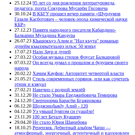
25.12.24
95 лет со дня рождения литературоведа,
педагога, поэта Сокурова Мусарби Гисовича
30.10.24
В КБГУ прошел вечер памяти «Шурдумов
Газали Касботович – человек-эпоха химической науки
КБР»
27.12.23
Памяти народного писателя Кабардино-
Балкарии Мухадина Кандура
26.07.23
Кlыщокъуэ Алим и "Нал къута" романыр
дунейм къызэрытехьэрэ илъэс 50 мэхъу
17.07.23
Нало Заур и дуней
27.03.22
Особая музыка стихов Фоусат Балкаровой
07.03.22
Он всегда думал о прошлом и будущем своего
народа
20.02.22
Хачим Кауфов: Авторитет четвертой власти
21.05.21
Стиль современных горянок, или как сочетать
этник и кэжуал
27.02.21
Навечно с родной землёй
31.12.20
Не стало Умара Ереджибовича Темирова
24.12.20
Сверхнорма Барасби Бгажнокова
06.12.20
ЩоджэнцIыкIу Алий - 120
04.12.20
Уэ умыщI Iумпэм си гуащIэр!
23.11.20
100 лет Беталу Куашеву
29.04.20
Не стало Юрия Шанибова
18.10.25
Рецензия. Дебютный альбом Чапщ —
атмосферный, энергичный, аутентичный и вдохновлен