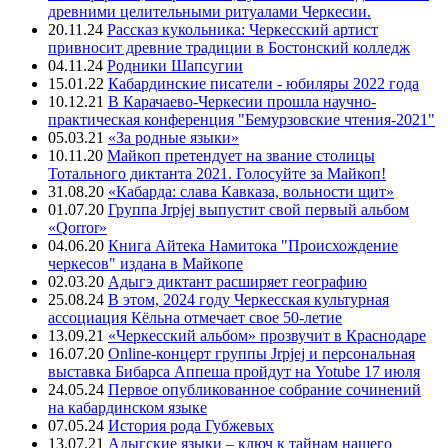
древними целительными ритуалами Черкесии.
20.11.24
Рассказ кукольника: Черкесский артист
привносит древние традиции в Бостонский колледж
04.11.24
Родники Шапсугии
15.01.22
Кабардинские писатели - юбиляры 2022 года
10.12.21
В Карачаево-Черкесии прошла научно-
практическая конференция "Бемурзовские чтения-2021"
05.03.21
«За родные языки»
10.11.20
Майкоп претендует на звание столицы
Тотального диктанта 2021. Голосуйте за Майкоп!
31.08.20
«Кабарда: слава Кавказа, вольности щит»
01.07.20
Группа Jrpjej выпустит свой первый альбом
«Qorror»
04.06.20
Книга Айтека Намитока "Происхождение
черкесов" издана в Майкопе
02.03.20
Адыгэ диктант расширяет географию
25.08.24
В этом, 2024 году Черкесская культурная
ассоциация Кёльна отмечает свое 50-летие
13.09.21
«Черкесский альбом» прозвучит в Краснодаре
16.07.20
Online-концерт группы Jrpjej и персональная
выставка Бибарса Аппеша пройдут на Yotube 17 июля
24.05.24
Первое опубликованное собрание сочинений
на кабардинском языке
07.05.24
История рода Губжевых
13.07.21
Адыгские языки – ключ к тайнам нашего