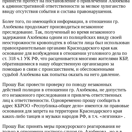
принести протест на постановление о привлечении Ахобекова
к административной ответственности за мелкое хулиганство
ввиду отсутствия события и состава правонарушения.
Более того, по имеющейся информации, в отношении гр.
Ахобекова продолжает производиться незаконное
преследование. Так, полученный во время незаконного
задержания Ахобекова одним из полицейских ввиду своей
неосторожности кровоподтек в области лица был использован
правоохранительныи органами Краснодарского края как
основание для возбуждения в отношении уголовного дела по
ст. 318 ч.1 УК РФ, что расценивается многими жителями КБР,
обратившимися в нашу общественную организацию за
помощью в связи с происшествием, и обеспокоенными
судьбой Ахобекова как попытка оказать на него давление.
Прошу Вас провести проверку по поводу незаконных
действий полиции в отношении гр. Ахобекова, не допустить
его незаконного преследования и привлечь ответственных
лиц к ответственности. Одновременно прошу сообщить в
адрес КБРОО «Республика-общее дело» имеются ли правовые
основания для запрета на территории Краснодарского края
каких-либо танцев и музыки народов РФ, в т.ч. «лезгинки» .
Прошу Вас принять меры прокурорского реагирования не
только в отношении частного случая гр. Ахобекова , но и в