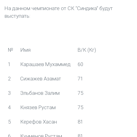
На данном чемпионате от СК "Синдика" будут
выступать:
№
Имя
В/К (Кг)
1
Карашаев Мухаммед
60
2
Сижажев Азамат
71
3
Эльбанов Залим
75
4
Князев Рустам
75
5
Керефов Хасан
81
6
Кучменов Рустам
81