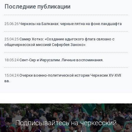
Последние публикации
25.06.26
Черкесы на Балканах: черные пятна на фоне ландшафта
25.04.25
Самир Хотко: «Создание адыгского флага связано с
общечеркесской миссией Сефербея Заноко»
18.05.24
Сент-Сир и Иерусалим. Личные воспоминания.
15.04.24
Очерки военно-политической истории Черкесии XV-XVII
вв.
15.04.24
Битва на Малке (1641 г.): классический пример
феодальной войны
15.04.24
Битва на Малке (1641 г.): историография и источники
Подписывайтесь на черкесский