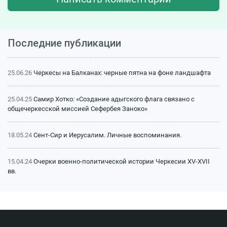
Последние публикации
25.06.26
Черкесы на Балканах: черные пятна на фоне ландшафта
25.04.25
Самир Хотко: «Создание адыгского флага связано с
общечеркесской миссией Сефербея Заноко»
18.05.24
Сент-Сир и Иерусалим. Личные воспоминания.
15.04.24
Очерки военно-политической истории Черкесии XV-XVII
вв.
15.04.24
Битва на Малке (1641 г.): классический пример
феодальной войны