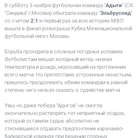
В субботу 3 ноября футбольная команда "
Адыги
" (СК
"Синдика" г.Москва) обыграла команду "
Эльбрусоид
"
со счетом
2:1
и первый раз за всю историю МФЛ
вышла в финал розыгрыша Кубка Межнациональной
футбольной лиги г.Москвы.
Борьба проходила в сложных погодных условиях.
Футболистам мешал холодный ветер, низкая
температура и дождь, моросивший на протяжении
всего матча. Но препятствия, устроенные ненастьем,
пришлось преодолевать обеим командам в равной
степени, чего нельзя сказать о судействе матча.
Увы, но даже победа "Адыгов" не смогла
окончательно растворить тот неприятный осадок,
который оставили судьи, абсолютно не
стеснявшиеся отдавать предпочтение карачаево-
балкарской команде при решении спорных