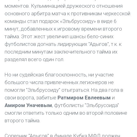
моментов. Кульминацией дружеского отношения
основного арбитра матча к противникам черкесской
команды стал подарок «Эльбрусоиду» в виде 6
минут, добавленных к игровому времени второго
тайма. Этот жест увеличил шансы бело-синих
футболистов догнать лидирующих "Адыгов", т.к. к
последним минутам заключительного тайма их
разделял всего один гол.
Но ни судейская благосклонность, ни участие
большого числа привлеченных легионеров не
помогли "Эльбрусоиду" отыграться. На два гола в
свои ворота, забитые
Ратмиром Евлеевым
и
Амиром Уначевым
, футболисты "Эльбрусоида"
смогли ответить только одним во второй половине
второго тайма.
Соперник "Адыгов" в финале Кубка МФЛ должен