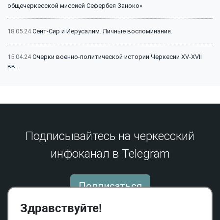
общечеркесской миссией Сефербея Заноко»
18.05.24
Сент-Сир и Иерусалим. Личные воспоминания.
15.04.24
Очерки военно-политической истории Черкесии XV-XVII
вв.
15.04.24
Битва на Малке (1641 г.): классический пример
феодальной войны
15.04.24
Битва на Малке (1641 г.): историография и источники
Подписывайтесь на черкесский
инфоканал в Telegram
13.12.23
Сражение на реке Афипс (1570 г.): исторический контекст
22.05.23
159 лет со дня окончания Кавказской войны
Подписаться
05.07.22
Личность Магомет Аш Атажукина в контексте участия
Здравствуйте!
Хаджретской Кабарды в Кавказской войне