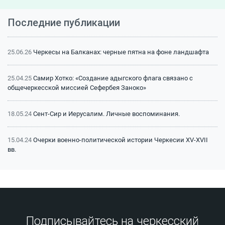
Последние публикации
25.06.26
Черкесы на Балканах: черные пятна на фоне ландшафта
25.04.25
Самир Хотко: «Создание адыгского флага связано с
общечеркесской миссией Сефербея Заноко»
18.05.24
Сент-Сир и Иерусалим. Личные воспоминания.
15.04.24
Очерки военно-политической истории Черкесии XV-XVII
вв.
15.04.24
Битва на Малке (1641 г.): классический пример
феодальной войны
15.04.24
Битва на Малке (1641 г.): историография и источники
Подписывайтесь на черкесский