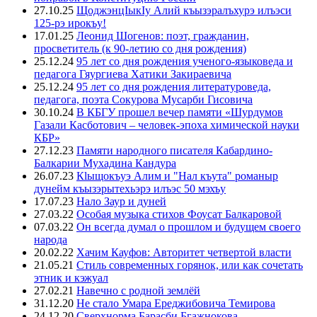
27.10.25
ЩоджэнцIыкIу Алий къызэралъхурэ илъэси
125-рэ ирокъу!
17.01.25
Леонид Шогенов: поэт, гражданин,
просветитель (к 90-летию со дня рождения)
25.12.24
95 лет со дня рождения ученого-языковеда и
педагога Гяургиева Хатики Закираевича
25.12.24
95 лет со дня рождения литературоведа,
педагога, поэта Сокурова Мусарби Гисовича
30.10.24
В КБГУ прошел вечер памяти «Шурдумов
Газали Касботович – человек-эпоха химической науки
КБР»
27.12.23
Памяти народного писателя Кабардино-
Балкарии Мухадина Кандура
26.07.23
Кlыщокъуэ Алим и "Нал къута" романыр
дунейм къызэрытехьэрэ илъэс 50 мэхъу
17.07.23
Нало Заур и дуней
27.03.22
Особая музыка стихов Фоусат Балкаровой
07.03.22
Он всегда думал о прошлом и будущем своего
народа
20.02.22
Хачим Кауфов: Авторитет четвертой власти
21.05.21
Стиль современных горянок, или как сочетать
этник и кэжуал
27.02.21
Навечно с родной землёй
31.12.20
Не стало Умара Ереджибовича Темирова
24.12.20
Сверхнорма Барасби Бгажнокова