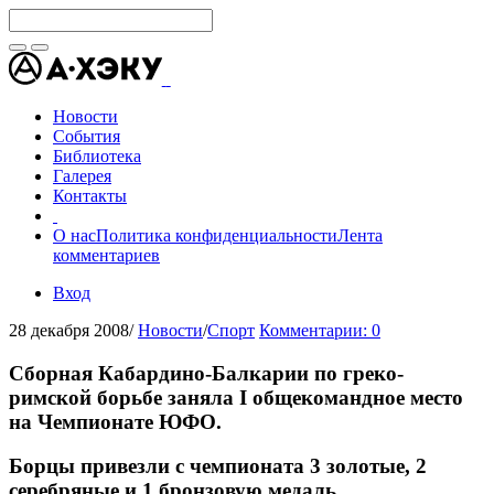
Новости
События
Библиотека
Галерея
Контакты
О нас
Политика конфиденциальности
Лента
комментариев
Вход
28 декабря 2008
/
Новости
/
Спорт
Комментарии: 0
Сборная Кабардино-Балкарии по греко-
римской борьбе заняла I общекомандное место
на Чемпионате ЮФО.
Борцы привезли с чемпионата 3 золотые, 2
серебряные и 1 бронзовую медаль