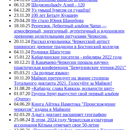
06.12.20
ЩоджэнцIыкIу Алий - 120
04.12.20
Уэ умыщI Iумпэм си гуащIэр!
23.11.20
100 лет Беталу Куашеву
29.04.20
Не стало Юрия Шанибова
18.10.25
Рецензия. Дебютный альбом Чапщ —
атмосферный, энергичный, аутентичный и вдохновлен
древними целительными ритуалами Черкесии.
20.11.24
Рассказ кукольника: Черкесский артист
привносит древние традиции в Бостонский колледж
04.11.24
Родники Шапсугии
15.01.22
Кабардинские писатели - юбиляры 2022 года
10.12.21
В Карачаево-Черкесии прошла научно-
практическая конференция "Бемурзовские чтения-2021"
05.03.21
«За родные языки»
10.11.20
Майкоп претендует на звание столицы
Тотального диктанта 2021. Голосуйте за Майкоп!
31.08.20
«Кабарда: слава Кавказа, вольности щит»
01.07.20
Группа Jrpjej выпустит свой первый альбом
«Qorror»
04.06.20
Книга Айтека Намитока "Происхождение
черкесов" издана в Майкопе
02.03.20
Адыгэ диктант расширяет географию
25.08.24
В этом, 2024 году Черкесская культурная
ассоциация Кёльна отмечает свое 50-летие