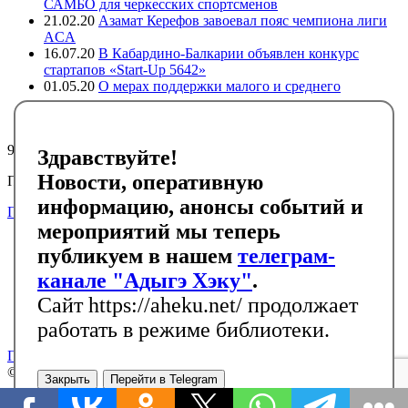
САМБО для черкесских спортсменов
21.02.20
Азамат Керефов завоевал пояс чемпиона лиги
ACA
16.07.20
В Кабардино-Балкарии объявлен конкурс
стартапов «Start-Up 5642»
01.05.20
О мерах поддержки малого и среднего
предпринимательства в регионах компактного
проживания адыгов
9259
Здравствуйте!
Новости, оперативную
Подписывайтесь на черкесский инфоканал в Telegram
информацию, анонсы событий и
Подписаться
мероприятий мы теперь
Главная
публикуем в нашем
телеграм-
Новости
События
канале "Адыгэ Хэку"
.
Библиотека
Сайт https://aheku.net/ продолжает
Галерея
Контакты
работать в режиме библиотеки.
Политика конфиденциальности
© Адыгэ Хэку
RSS
Закрыть
Перейти в Telegram