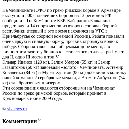
На Чемпионате ЮФО по греко-римской борьбе в Армавире
выступили 500 сильнейших борцов из 13 регионов РФ -
сообщили в ГосКомСпорте КБР. Кабардино-Балкарию
представляли 14 спортсменов из второго состава сборной
республики (первый в это время находился на УТС в
Приэльбрусье со сборной командой России). Ребята показали
очень яркую и сильную борьбу, проявив огромную волю к
победе. Сборная завоевала I общекомандное место, а в
личностном зачете у борцов классического стиля – три I места,
два II, одно III место и три V.
Эльдар Иванов (120 кг), Залим Умаров (55 кг) и Замир
Загаштоков (60 кг) завоевали «золото» Чемпионата. Астемир
Коваленко (84 кг) и Мурат Хуштов (96 кг) добавили в копилку
нашей команды 2 серебряные медали, а Азамат Акбулатов (74
кг) стал бронзовым призером.
Эти соревнования являются отборочными на Чемпионат
России по греко-римской борьбе, который пройдет в
Краснодаре в июне 2009 года.
©
sk-news.ru
0
Комментарии