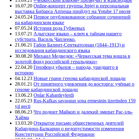
13.09.21
«Черкесский альбом» прозвучит в Краснодаре
16.07.20
Online-концерт группы Jrpjej и персональная
выставка Бибарса Аппеша пройдут на Yotube 17 июля
24.05.24
Первое опубликованное собрание сочинений
на кабардинском языке
07.05.24
История рода Губжевых
13.07.21
Адыгские языки – ключ к тайнам нашего
субстрата. Василь Чапленко.
21.06.21
Габор Балинт-Сенткатолнаи (1844–1913) и
исследования кабардинского языка
30.08.20
Михаил Медведев: «Черкесская тема вошла в
золотой фонд российской геральдики»
22.04.20
Генофонд убыхов – народа, ушедшего в
историю
04.12.23
Новые грани генома кабардинской лошади
28.01.21
От приятного удивления до восторга: учёные о
геноме кабардинской лошади
13.06.23
Onlar Kabardeylerdi
22.05.23
Rus-Kafkas savaşının sona ermesinin üzerinden 159
yıl geçti
08.06.23
Что роднит Майкоп и далекий эмират Рас-эль-
Ха́йма
13.03.20
Открытое письмо общественных деятелей
Кабардино-Балкарии о недопустимости изменения
Конституции Российской Федерации