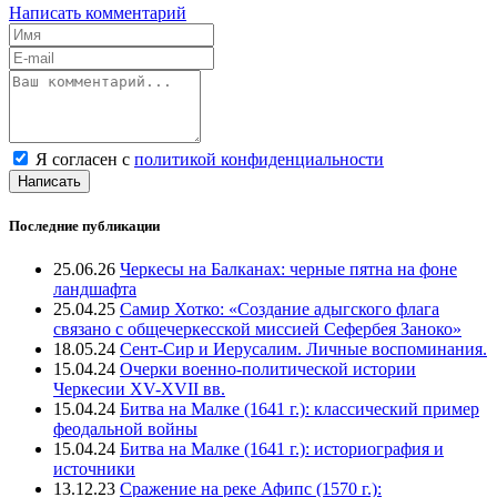
Написать комментарий
Я согласен с
политикой конфиденциальности
Написать
Последние публикации
25.06.26
Черкесы на Балканах: черные пятна на фоне
ландшафта
25.04.25
Самир Хотко: «Создание адыгского флага
связано с общечеркесской миссией Сефербея Заноко»
18.05.24
Сент-Сир и Иерусалим. Личные воспоминания.
15.04.24
Очерки военно-политической истории
Черкесии XV-XVII вв.
15.04.24
Битва на Малке (1641 г.): классический пример
феодальной войны
15.04.24
Битва на Малке (1641 г.): историография и
источники
13.12.23
Сражение на реке Афипс (1570 г.):