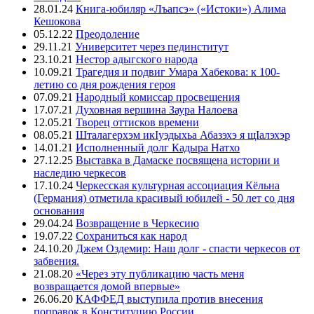
28.01.24
Книга-юбиляр «Лъапсэ» («Истоки») Алима
Кешокова
05.12.22
Преодоление
29.11.21
Университет через пединститут
23.10.21
Нестор адыгского народа
10.09.21
Трагедия и подвиг Умара Хабекова: к 100-
летию со дня рождения героя
07.09.21
Народный комиссар просвещения
17.07.21
Духовная вершина Заура Налоева
12.05.21
Творец оттисков времени
08.05.21
Шталагерхэм икIуэдыхьа Абазэхэ я щIалэхэр
14.01.21
Исполненный долг Кадыра Натхо
27.12.25
Выставка в Дамаске посвящена истории и
наследию черкесов
17.10.24
Черкесская культурная ассоциация Кёльна
(Германия) отметила красивый юбилей - 50 лет со дня
основания
29.04.24
Возвращение в Черкесию
19.07.22
Сохраниться как народ
24.10.20
Джем Оздемир: Наш долг - спасти черкесов от
забвения.
21.08.20
«Через эту публикацию часть меня
возвращается домой впервые»
26.06.20
КАФФЕД выступила против внесения
поправок в Конституцию России