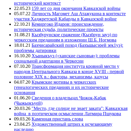
исторический контекст
22.05.23
159 лет со дня окончания Кавказской войны
05.07.22
Личность Магомет Аш Атажукина в контексте
участия Хаджретской Кабарды в Кавказской войне
22.10.21
Кемиргоко Идаров: происхождение,
историческая судьба, политические проекты
31.08.21
Кызбурунское сражение (Кызбрун зауэ) по
черкесским преданиям в изложении Ш.Б. Ногмова
18.01.21
Бахчисарайский поход (Бахъшысэрей зек1уэ):
проблемы датировки
16.10.20
Хъаныкъуэ («ханские сыновья»): проблемы
социальной адаптации в Черкесии
07.10.20
Трансформация института кровной мести у
народов Центрального Кавказа в конце XVIII - первой
половине XIX в.: факторы, механизмы, казусы
04.07.20
Крымские мотивы в черкесских
генеалогических преданиях и их исторические
основания
01.06.20
Сведения о владельцах Чижок-Кабак
(Чыжьокъуей)
20.03.26
"Место, где солнце не знает заката": Кавказская
война в поэтическом осмыслении Латмира Пшукова
09.03.26
Каменная пристань слова
23.04.25
Художественный штрих к исчезающему
наследию