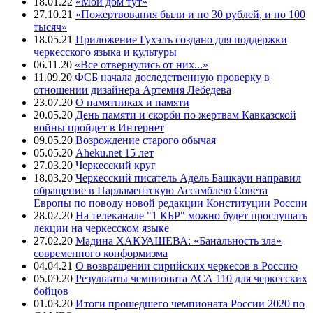
18.01.22
«Мой дом тут»
27.10.21
«Пожертвования были и по 30 рублей, и по 100
тысяч»
18.05.21
Приложение Гухэлъ создано для поддержки
черкесского языка и культуры
06.11.20
«Все отвернулись от них...»
11.09.20
ФСБ начала доследственную проверку в
отношении дизайнера Артемия Лебедева
23.07.20
О памятниках и памяти
20.05.20
День памяти и скорби по жертвам Кавказской
войны пройдет в Интернет
09.05.20
Возрождение старого обычая
05.05.20
Aheku.net 15 лет
27.03.20
Черкесский круг
18.03.20
Черкесский писатель Адель Башкауи направил
обращение в Парламентскую Ассамблею Совета
Европы по поводу новой редакции Конституции России
28.02.20
На телеканале "1 КБР" можно будет прослушать
лекции на черкесском языке
27.02.20
Мадина ХАКУАШЕВА: «Банальность зла»
современного конформизма
04.04.21
О возвращении сирийских черкесов в Россию
05.09.20
Результаты чемпионата АСА 110 для черкесских
бойцов
01.03.20
Итоги прошедшего чемпионата России 2020 по