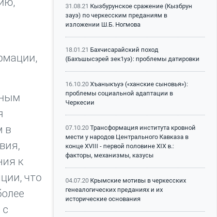
ию,
31.08.21
Кызбурунское сражение (Кызбрун
зауэ) по черкесским преданиям в
изложении Ш.Б. Ногмова
18.01.21
Бахчисарайский поход
рмации,
(Бахъшысэрей зек1уэ): проблемы датировки
16.10.20
Хъаныкъуэ («ханские сыновья»):
проблемы социальной адаптации в
пным
Черкесии
я
м в
07.10.20
Трансформация института кровной
мести у народов Центрального Кавказа в
вия,
конце XVIII - первой половине XIX в.:
факторы, механизмы, казусы
ния к
ции, что
04.07.20
Крымские мотивы в черкесских
генеалогических преданиях и их
более
исторические основания
 с