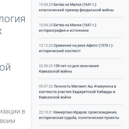
15.04.24
Битва на Малке (1641 г.):
классический пример феодальной войны
логия
15.04.24
Битва на Малке (1641 г.):
х
историография и источники
13.12.23
Сражение на реке Афипс (1570 г.):
исторический контекст
ной
22.05.23
159 лет со дня окончания
Кавказской войны
05.07.22
Личность Магомет Аш Атажукина в
контексте участия Хаджретской Кабарды в
Кавказской войне
изации в
22.10.21
Кемиргоко Идаров: происхождение,
историческая судьба, политические проекты
своим