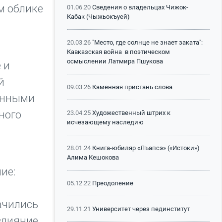
м облике
01.06.20
Сведения о владельцах Чижок-
Кабак (Чыжьокъуей)
20.03.26
"Место, где солнце не знает заката":
Кавказская война в поэтическом
осмыслении Латмира Пшукова
 и
й
09.03.26
Каменная пристань слова
ренными
ного
23.04.25
Художественный штрих к
исчезающему наследию
28.01.24
Книга-юбиляр «Лъапсэ» («Истоки»)
Алима Кешокова
ие:
05.12.22
Преодоление
ачились
29.11.21
Университет через пединститут
влияние