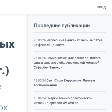
ВХОД
Последние публикации
ных
25.06.26
Черкесы на Балканах: черные пятна
на фоне ландшафта
25.04.25
Самир Хотко: «Создание адыгского
флага связано с общечеркесской миссией
.)
Сефербея Заноко»
18.05.24
Сент-Сир и Иерусалим. Личные
е
воспоминания.
15.04.24
Очерки военно-политической
истории Черкесии XV-XVII вв.
ок