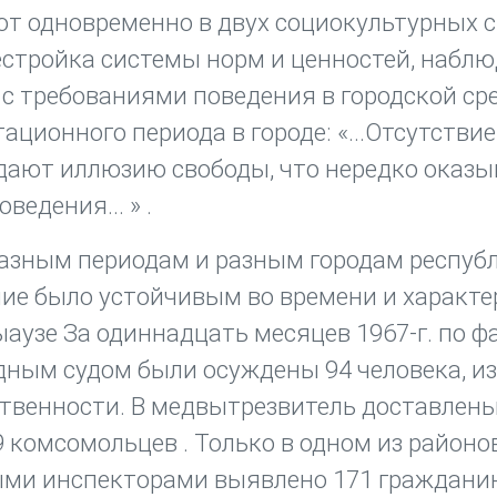
т одновременно в двух социокультурных ср
естройка системы норм и ценностей, набл
с требованиями поведения в городской сре
ционного периода в городе: «...Отсутствие
дают иллюзию свободы, что нередко оказы
едения... » .
азным периодам и разным городам республ
ние было устойчивым во времени и характ
ыаузе За одиннадцать месяцев 1967-г. по 
дным судом были осуждены 94 человека, из
твенности. В медвытрезвитель доставлены
9 комсомольцев . Только в одном из районо
ыми инспекторами выявлено 171 гражданин