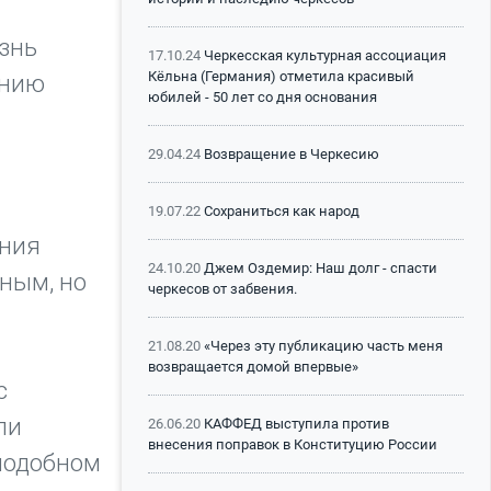
знь
17.10.24
Черкесская культурная ассоциация
Кёльна (Германия) отметила красивый
ению
юбилей - 50 лет со дня основания
29.04.24
Возвращение в Черкесию
19.07.22
Сохраниться как народ
ения
24.10.20
Джем Оздемир: Наш долг - спасти
ным, но
черкесов от забвения.
21.08.20
«Через эту публикацию часть меня
возвращается домой впервые»
с
ли
26.06.20
КАФФЕД выступила против
внесения поправок в Конституцию России
 подобном