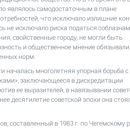
ло являлось самодостаточным в плане
отребностей, что исключало излишние кон
сь не исключало риска податься соблазна
ия, свойственные городу, не могли быть
иозность и общественное мнение обязывали
енных норм.
и началась многолетняя упорная борьба с
ками», заключающееся в дискредитации
ротив ее выразителей, в навязывании сове
нее десятилетие советской эпохи она стоя
ов, составленный в 1983 г. по Чегемскому 