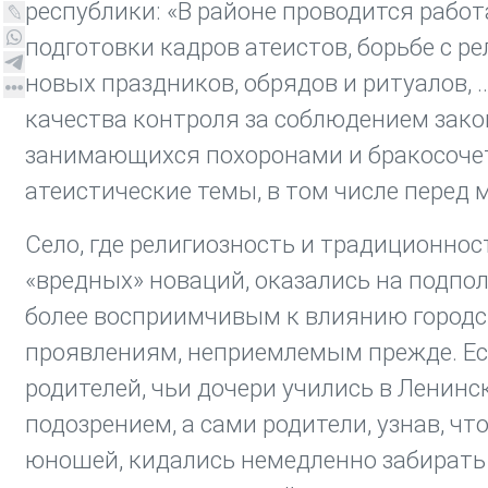
республики: «В районе проводится работ
подготовки кадров атеистов, борьбе с 
новых праздников, обрядов и ритуалов
качества контроля за соблюдением закон
занимающихся похоронами и бракосочета
атеистические темы, в том числе перед 
Село, где религиозность и традиционно
«вредных» новаций, оказались на подпо
более восприимчивым к влиянию городск
проявлениям, неприемлемым прежде. Есл
родителей, чьи дочери учились в Ленинс
подозрением, а сами родители, узнав, ч
юношей, кидались немедленно забирать с