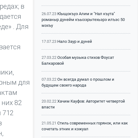
едах; в
26.07.23
Кlыщокъуэ Алим и "Нал къута"
юдается
романыр дунейм къызэрытехьэрэ илъэс 50
де» . Для
мэхъу
17.07.23
Нало Заур и дуней
вается
27.03.22
Особая музыка стихов Фоусат
Балкаровой
ики,
07.03.22
Он всегда думал о прошлом и
ерным для
будущем своего народа
фактам
 них 82
20.02.22
Хачим Кауфов: Авторитет четвертой
власти
 712
в
21.05.21
Стиль современных горянок, или как
сочетать этник и кэжуал
,