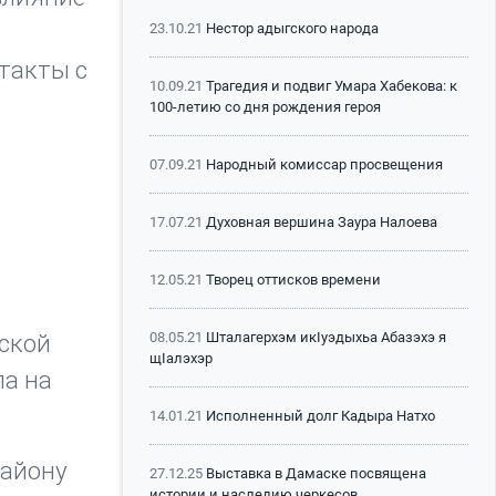
23.10.21
Нестор адыгского народа
такты с
10.09.21
Трагедия и подвиг Умара Хабекова: к
м
100-летию со дня рождения героя
07.09.21
Народный комиссар просвещения
17.07.21
Духовная вершина Заура Налоева
12.05.21
Творец оттисков времени
08.05.21
Шталагерхэм икIуэдыхьа Абазэхэ я
тской
щIалэхэр
ла на
14.01.21
Исполненный долг Кадыра Натхо
району
27.12.25
Выставка в Дамаске посвящена
истории и наследию черкесов