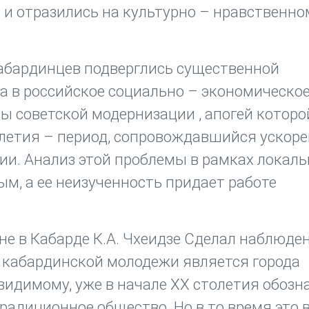
и отразились на культурно – нравственно
кабардинцев подверглись существенной
а в российское социально – экономическое
ды советской модернизации , апогей которо
столетия – период, сопровождавшийся уско
и. Анализ этой проблемы в рамках локаль
м, а ее неизученность придает работе
е в Кабарде К.А. Чхеидзе Сделал наблюден
 кабардинской молодежи является города
видимому, уже в начале ХХ столетия обозн
традиционное общество. Но в то время это 