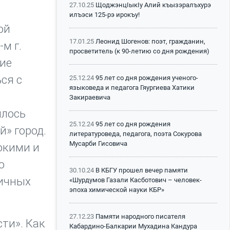
27.10.25
ЩоджэнцIыкIу Алий къызэралъхурэ
илъэси 125-рэ ирокъу!
ой
17.01.25
Леонид Шогенов: поэт, гражданин,
м г.
просветитель (к 90-летию со дня рождения)
ние
ся с
25.12.24
95 лет со дня рождения ученого-
языковеда и педагога Гяургиева Хатики
Закираевича
илось
25.12.24
95 лет со дня рождения
й» город.
литературоведа, педагога, поэта Сокурова
Мусарби Гисовича
окими и
о
30.10.24
В КБГУ прошел вечер памяти
личных
«Шурдумов Газали Касботович – человек-
эпоха химической науки КБР»
27.12.23
Памяти народного писателя
ти». Как
Кабардино-Балкарии Мухадина Кандура