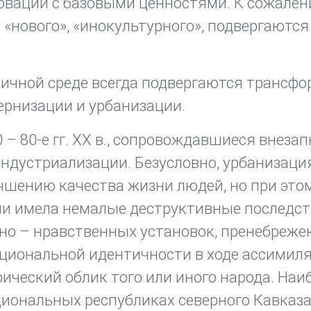
оваций с базовыми ценностями. К сожален
 «нового», «инокультурного», подвергаются
ичной среде всегда подвергаются трансфо
ернизации и урбанизации.
– 80-е гг. ХХ в., сопровождавшиеся внеза
ндустриализации. Безусловно, урбанизаци
чшению качества жизни людей, но при это
ии имела немалые деструктивные последст
о – нравственных установок, пренебреже
циональной идентичности в ходе ассимиля
ический облик того или иного народа. Наи
циональных республиках северного Кавказа