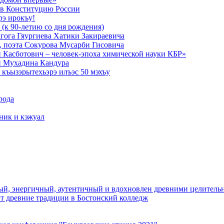
в Конституцию России
рэ ирокъу!
 (к 90-летию со дня рождения)
агога Гяургиева Хатики Закираевича
а, поэта Сокурова Мусарби Гисовича
 Касботович – человек-эпоха химической науки КБР»
и Мухадина Кандура
къызэрытехьэрэ илъэс 50 мэхъу
рода
тник и кэжуал
й, энергичный, аутентичный и вдохновлен древними целитель
ит древние традиции в Бостонский колледж