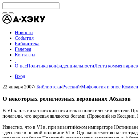
Новости
События
Библиотека
Галерея
Контакты
О нас
Политика конфиденциальности
Лента комментариев
Вход
22 января 2007
/
Библиотека
/
Русский
/
Мифология и эпос
Коммен
О некоторых религиозных верованиях Абхазов
В VI в. н.э. византийский писатель и политический деятель Пр
полагали, что деревья являются богами (Прокопий из Кесарии. В
Известно, что в VI в. при византийском императоре Юстиниан
здесь еще в первой половине VI в. Однако несмотря на это тра