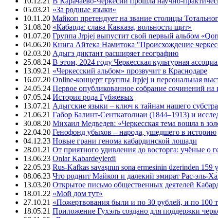
10.12.21
В Карачаево-Черкесии прошла научно-практичес
05.03.21
«За родные языки»
10.11.20
Майкоп претендует на звание столицы Тотальног
31.08.20
«Кабарда: слава Кавказа, вольности щит»
01.07.20
Группа Jrpjej выпустит свой первый альбом «Qor
04.06.20
Книга Айтека Намитока "Происхождение черкес
02.03.20
Адыгэ диктант расширяет географию
25.08.24
В этом, 2024 году Черкесская культурная ассоци
13.09.21
«Черкесский альбом» прозвучит в Краснодаре
16.07.20
Online-концерт группы Jrpjej и персональная вы
24.05.24
Первое опубликованное собрание сочинений на 
07.05.24
История рода Губжевых
13.07.21
Адыгские языки – ключ к тайнам нашего субстра
21.06.21
Габор Балинт-Сенткатолнаи (1844–1913) и иссле
30.08.20
Михаил Медведев: «Черкесская тема вошла в зо
22.04.20
Генофонд убыхов – народа, ушедшего в историю
04.12.23
Новые грани генома кабардинской лошади
28.01.21
От приятного удивления до восторга: учёные о 
13.06.23
Onlar Kabardeylerdi
22.05.23
Rus-Kafkas savaşının sona ermesinin üzerinden 159 yı
08.06.23
Что роднит Майкоп и далекий эмират Рас-эль-Ха
13.03.20
Открытое письмо общественных деятелей Кабар
18.01.22
«Мой дом тут»
27.10.21
«Пожертвования были и по 30 рублей, и по 100 
18.05.21
Приложение Гухэлъ создано для поддержки черке