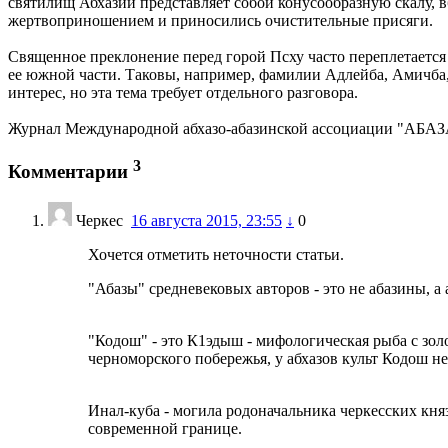
святилищ Абхазии представляет собой конусообразную скалу, 
жертвоприношением и приносились очистительные присяги.
Священное преклонение перед горой Псху часто переплетается
ее южной части. Таковы, например, фамилии Адлейба, Амичба,
интерес, но эта тема требует отдельного разговора.
Журнал Международной абхазо-абазинской ассоциации "АБА
3
Комментарии
Черкес
16 августа 2015, 23:55
↓
0
Хочется отметить неточности статьи.
"Абазы" средневековых авторов - это не абазины, а 
"Кодош" - это К1эдыш - мифологическая рыба с зол
черноморского побережья, у абхазов культ Кодош н
Инал-куба - могила родоначальника черкесских княз
современной границе.