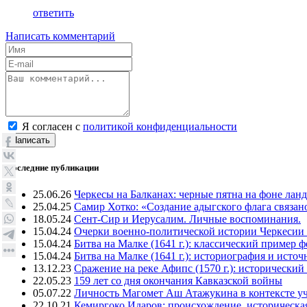
ответить
Написать комментарий
Я согласен с
политикой конфиденциальности
Написать
Последние публикации
25.06.26
Черкесы на Балканах: черные пятна на фоне лан
25.04.25
Самир Хотко: «Создание адыгского флага связан
18.05.24
Сент-Сир и Иерусалим. Личные воспоминания.
15.04.24
Очерки военно-политической истории Черкесии
15.04.24
Битва на Малке (1641 г.): классический пример 
15.04.24
Битва на Малке (1641 г.): историография и исто
13.12.23
Сражение на реке Афипс (1570 г.): исторический
22.05.23
159 лет со дня окончания Кавказской войны
05.07.22
Личность Магомет Аш Атажукина в контексте уч
22.10.21
Кемиргоко Идаров: происхождение, историческая