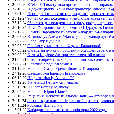
26.06.20
КАФФЕД выступила против внесения поправок 
27.10.25
ЩоджэнцIыкIу Алий къызэралъхурэ илъэси 125-
17.01.25
Леонид Шогенов: поэт, гражданин, просветитель
25.12.24
95 лет со дня рождения ученого-языковеда и пед
25.12.24
95 лет со дня рождения литературоведа, педагог
30.10.24
В КБГУ прошел вечер памяти «Шурдумов Газали
27.12.23
Памяти народного писателя Кабардино-Балкари
26.07.23
Кlыщокъуэ Алим и "Нал къута" романыр дунейм 
17.07.23
Нало Заур и дуней
27.03.22
Особая музыка стихов Фоусат Балкаровой
07.03.22
Он всегда думал о прошлом и будущем своего на
20.02.22
Хачим Кауфов: Авторитет четвертой власти
21.05.21
Стиль современных горянок, или как сочетать э
27.02.21
Навечно с родной землёй
31.12.20
Не стало Умара Ереджибовича Темирова
24.12.20
Сверхнорма Барасби Бгажнокова
06.12.20
ЩоджэнцIыкIу Алий - 120
04.12.20
Уэ умыщI Iумпэм си гуащIэр!
23.11.20
100 лет Беталу Куашеву
29.04.20
Не стало Юрия Шанибова
18.10.25
Рецензия. Дебютный альбом Чапщ — атмосферны
20.11.24
Рассказ кукольника: Черкесский артист привнос
04.11.24
Родники Шапсугии
15.01.22
Кабардинские писатели - юбиляры 2022 года