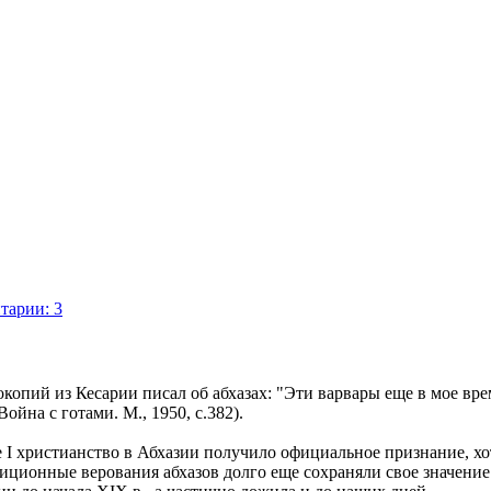
тарии: 3
окопий из Кесарии писал об абхазах: "Эти варвары еще в мое вр
ойна с готами. М., 1950, с.382).
е I христианство в Абхазии получило официальное признание, х
диционные верования абхазов долго еще сохраняли свое значение