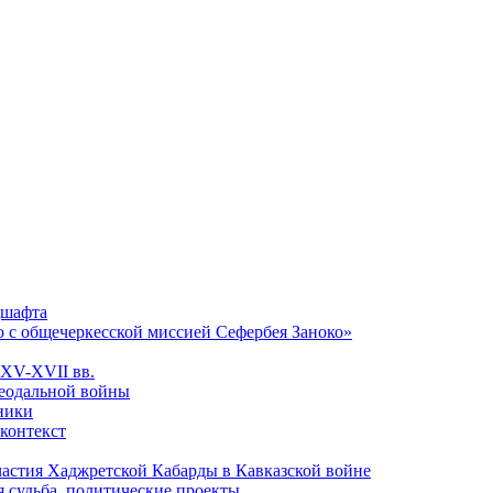
дшафта
о с общечеркесской миссией Сефербея Заноко»
 XV-XVII вв.
феодальной войны
чники
 контекст
астия Хаджретской Кабарды в Кавказской войне
 судьба, политические проекты