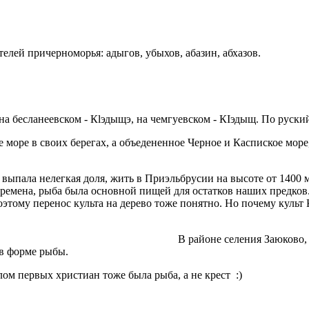
телей причерноморья: адыгов, убыхов, абазин, абхазов.
а бесланеевском - Кlэдыщэ, на чемгуевском - КIэдыщ. По руский
море в своих берегах, а объедененное Черное и Каспиское море,
выпала нелегкая доля, жить в Приэльбрусии на высоте от 1400 м
е времена, рыба была основной пищей для остатков наших предков
оэтому перенос культа на дерево тоже понятно. Но почему культ 
БР. В районе селения Заюково, на высоте 140
 в форме рыбы.
ом первых христиан тоже была рыба, а не крест :)