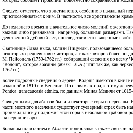
которых сообщает Прокопий, повсеместно сохранялось в Абхази
Следует отметить, что христианство, особенно в начальный пе
приспосабливаться к ним. В частности, все христианские храм
До недавнего времени значительное число молений с жертвопр
какими-либо признаками - например, большими размерами. Та
девственный дубовый лес, впоследствии его священные свойст
Святилище Лдзаа-ныха, вблизи Пицунды, пользовавшееся больш
некоторых средневековых авторов, а также авторов более поз
М. Пейсонель (1750-1762 гг.), собиравший сведения по всему 
"Кодош", которое абазины (абазы - Л.А.) чтят так же, как черк
1762 гг.).
Более подробные сведения о дереве "Кодош" имеются в книге 
изданной в 1819 г. в Венеции. По словам автора, к этому дер
Pontica, transcaucasia ethnica, по данным Миная Медичи от 1815
Священными для абхазов были и некоторые горы и перевалы. Во
части местного населения существует суеверный страх быть на
производились у подножия этой горы в небольшой грабовой ро
на вершине горы.
Большим почитанием в Абхазии пользовалась также святыня на 