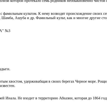
вблизи которой протекало семь родников необыкновенно чистой 
 с фамильным культом. К нему возводят происхождение своих с
 Шамба, Ашуба и др. Фамильный культ, как и многие другие ст
ЗА" №3
адыги.
отым хвостом, удерживабщая в своих берегах Черное море. Рощи
еизвестен.
ей Инала. Не входит в территорию Абхазии, которая до 1864 года