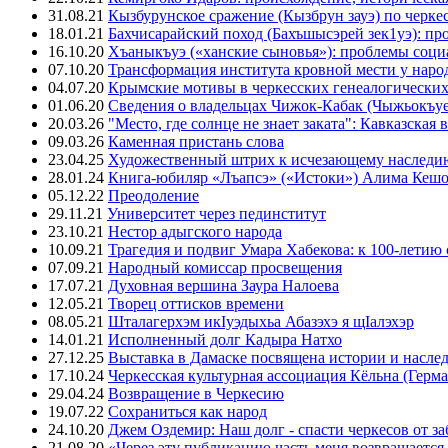
31.08.21
Кызбурунское сражение (Кызбрун зауэ) по черк
18.01.21
Бахчисарайский поход (Бахъшысэрей зек1уэ): п
16.10.20
Хъаныкъуэ («ханские сыновья»): проблемы соци
07.10.20
Трансформация института кровной мести у народ
04.07.20
Крымские мотивы в черкесских генеалогических
01.06.20
Сведения о владельцах Чижок-Кабак (Чыжьокъу
20.03.26
"Место, где солнце не знает заката": Кавказск
09.03.26
Каменная пристань слова
23.04.25
Художественный штрих к исчезающему наследи
28.01.24
Книга-юбиляр «Лъапсэ» («Истоки») Алима Кешо
05.12.22
Преодоление
29.11.21
Университет через пединститут
23.10.21
Нестор адыгского народа
10.09.21
Трагедия и подвиг Умара Хабекова: к 100-летию 
07.09.21
Народный комиссар просвещения
17.07.21
Духовная вершина Заура Налоева
12.05.21
Творец оттисков времени
08.05.21
Шталагерхэм икIуэдыхьа Абазэхэ я щIалэхэр
14.01.21
Исполненный долг Кадыра Натхо
27.12.25
Выставка в Дамаске посвящена истории и насле
17.10.24
Черкесская культурная ассоциация Кёльна (Герма
29.04.24
Возвращение в Черкесию
19.07.22
Сохраниться как народ
24.10.20
Джем Оздемир: Наш долг - спасти черкесов от за
21.08.20
«Через эту публикацию часть меня возвращается