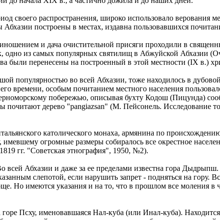
и до начала XIX в., а частично дожила и до наших дней.
риод своего распространения, широко использовало верования ме
ы Абхазии построены в местах, издавна пользовавшихся почитан
иношением и дача очистительной присяги проходили в священны
к, одно из самых популярных святилищ в Абжуйской Абхазии (О
ва были перенесены на построенный в этой местности (IX в.) хр
ой популярностью во всей Абхазии, тоже находилось в дубовой 
днего времени, особым почитанием местного населения пользова
Черноморскому побережью, описывая бухту Кодош (Пицунда) сооб
есы почитают дерево "pangiazsan" (M. Пейсонель. Исследование т
итальянского католического монаха, армянина по происхождени
еву, имевшему огромные размеры собиралось все окрестное насел
-1819 гг. "Советская этнография", 1950, №2).
 всей Абхазии и даже за ее пределами известна гора Дыдрыпш. С
казанным слепотой, если нарушить запрет - подняться на гору. 
ще. Но имеются указания и на то, что в прошлом все моления в
горе Псху, именовавшаяся Нал-куба (или Инал-куба). Находится