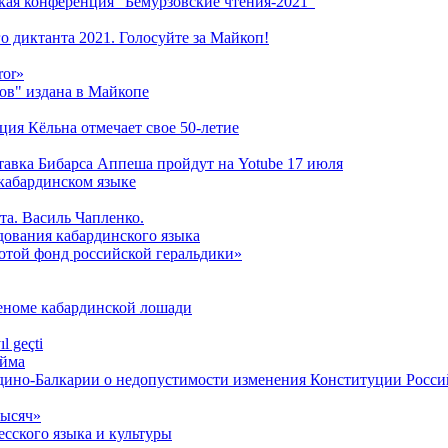
кая конференция "Бемурзовские чтения-2021"
о диктанта 2021. Голосуйте за Майкоп!
ror»
ов" издана в Майкопе
ация Кёльна отмечает свое 50-летие
ставка Бибарса Аппеша пройдут на Yotube 17 июля
кабардинском языке
та. Василь Чапленко.
дования кабардинского языка
лотой фонд российской геральдики»
геноме кабардинской лошади
l geçti
́йма
дино-Балкарии о недопустимости изменения Конституции Росс
тысяч»
сского языка и культуры