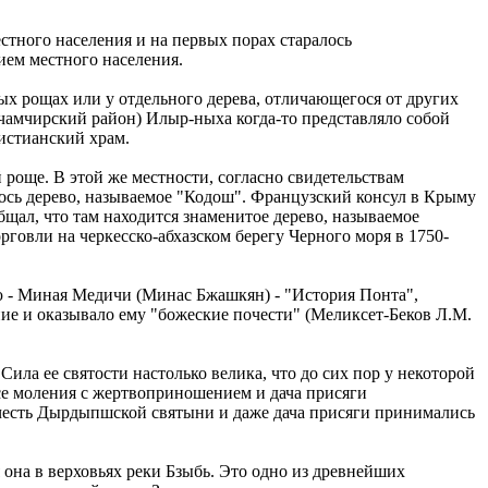
стного населения и на первых порах старалось
ием местного населения.
х рощах или у отдельного дерева, отличающегося от других
чамчирский район) Илыр-ныха когда-то представляло собой
истианский храм.
роще. В этой же местности, согласно свидетельствам
лось дерево, называемое "Кодош". Французский консул в Крыму
щал, что там находится знаменитое дерево, называемое
орговли на черкесско-абхазском берегу Черного моря в 1750-
ю - Миная Медичи (Минас Бжашкян) - "История Понта",
ение и оказывало ему "божеские почести" (Меликсет-Беков Л.М.
ила ее святости настолько велика, что до сих пор у некоторой
Все моления с жертвоприношением и дача присяги
 честь Дырдыпшской святыни и даже дача присяги принимались
 она в верховьях реки Бзыбь. Это одно из древнейших