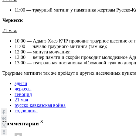
11:00 — траурный митинг у памятника жертвам Русско-К
Черкесск
21 мая:
10:00 —
Адыгэ Хасэ КЧР проводит
траурное шествие от
11:00
— начало траурного митинга (там же);
12:00 — минута молчания;
13:00 —
вечер памяти и скорби проводит молодежное Ад
13:00
— театральная постановка «Громовой гул»
во двор
Траурные митинги так же пройдут в других населенных пунктах
адыги
черкесы
геноцид
21 мая
русско-кавказская война
годовщина
3
Комментарии