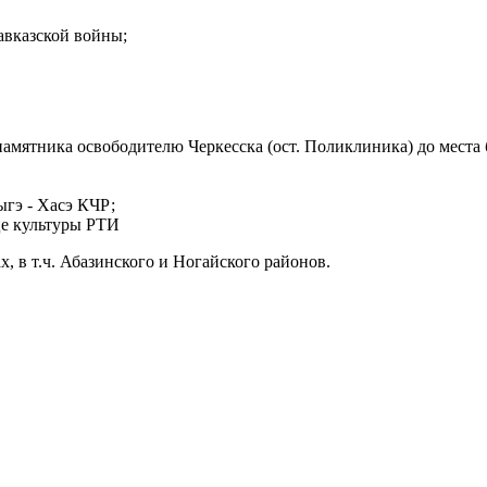
авказской войны;
памятника освободителю Черкесска (ост. Поликлиника) до места
ыгэ - Хасэ КЧР;
це культуры РТИ
, в т.ч. Абазинского и Ногайского районов.