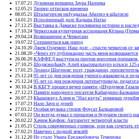
17.07.21
Духовная вершина Заура Налоева
12.05.21
Творец оттисков времени
08.05.21
Шталагерхэм икIуэдыхьа Абазэхэ я щIалэхэр
14.01.21
Исполненный долг Кадыра Натхо
27.12.25
Выставка в Дамаске посвящена истории и насле
17.10.24
Черкесская культурная ассоциация Кёльна (Герма
29.04.24
Возвращение в Черкесию
19.07.22
Сохраниться как народ
24.10.20
Джем Оздемир: Наш долг - спасти черкесов от за
21.08.20
«Через эту публикацию часть меня возвращается
26.06.20
КАФФЕД выступила против внесения поправок 
27.10.25
ЩоджэнцIыкIу Алий къызэралъхурэ илъэси 125-
17.01.25
Леонид Шогенов: поэт, гражданин, просветитель
25.12.24
95 лет со дня рождения ученого-языковеда и пед
25.12.24
95 лет со дня рождения литературоведа, педагог
30.10.24
В КБГУ прошел вечер памяти «Шурдумов Газали
27.12.23
Памяти народного писателя Кабардино-Балкари
26.07.23
Кlыщокъуэ Алим и "Нал къута" романыр дунейм 
17.07.23
Нало Заур и дуней
27.03.22
Особая музыка стихов Фоусат Балкаровой
07.03.22
Он всегда думал о прошлом и будущем своего на
20.02.22
Хачим Кауфов: Авторитет четвертой власти
21.05.21
Стиль современных горянок, или как сочетать э
27.02.21
Навечно с родной землёй
31.12.20
Не стало Умара Ереджибовича Темирова