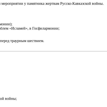
м мероприятии у памятника жертвам Русско-Кавказской войны.
монии);
мблем «Исламей», в Госфилармонии;
а перед траурным шествием.
кой войны;