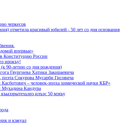
дию черкесов
ния) отметила красивый юбилей - 50 лет со дня основания
бвения.
 домой впервые»
в Конституцию России
рэ ирокъу!
 (к 90-летию со дня рождения)
агога Гяургиева Хатики Закираевича
а, поэта Сокурова Мусарби Гисовича
 Касботович – человек-эпоха химической науки КБР»
и Мухадина Кандура
къызэрытехьэрэ илъэс 50 мэхъу
рода
тник и кэжуал