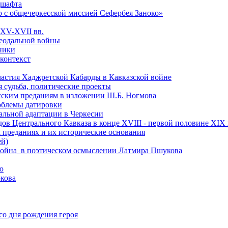
дшафта
о с общечеркесской миссией Сефербея Заноко»
 XV-XVII вв.
феодальной войны
чники
 контекст
астия Хаджретской Кабарды в Кавказской войне
 судьба, политические проекты
есским преданиям в изложении Ш.Б. Ногмова
роблемы датировки
альной адаптации в Черкесии
ов Центрального Кавказа в конце XVIII - первой половине XIX 
 преданиях и их исторические основания
ей)
ая война в поэтическом осмыслении Латмира Пшукова
ю
кова
со дня рождения героя