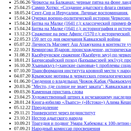
25.06.26
Черкесы на Балканах: черные пятна на фоне лан
25.04.25
Самир Хотко: «Создание адыгского флага связан
18.05.24
Сент-Сир и Иерусалим. Личные воспоминания.
15.04.24
Очерки военно-политической истории Черкесии
15.04.24
Битва на Малке (1641 г.): классический пример 
15.04.24
Битва на Малке (1641 г.): историография и исто
13.12.23
Сражение на реке Афипс (1570 г.): исторический
22.05.23
159 лет со дня окончания Кавказской войны
05.07.22
Личность Магомет Аш Атажукина в контексте уч
22.10.21
Кемиргоко Идаров: происхождение, историческая
31.08.21
Кызбурунское сражение (Кызбрун зауэ) по черк
18.01.21
Бахчисарайский поход (Бахъшысэрей зек1уэ): п
16.10.20
Хъаныкъуэ («ханские сыновья»): проблемы соци
07.10.20
Трансформация института кровной мести у народ
04.07.20
Крымские мотивы в черкесских генеалогических
01.06.20
Сведения о владельцах Чижок-Кабак (Чыжьокъу
20.03.26
"Место, где солнце не знает заката": Кавказск
09.03.26
Каменная пристань слова
23.04.25
Художественный штрих к исчезающему наследи
28.01.24
Книга-юбиляр «Лъапсэ» («Истоки») Алима Кешо
05.12.22
Преодоление
29.11.21
Университет через пединститут
23.10.21
Нестор адыгского народа
10.09.21
Трагедия и подвиг Умара Хабекова: к 100-летию 
07.09.21
Народный комиссар просвещения