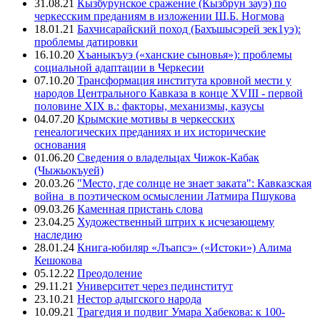
31.08.21
Кызбурунское сражение (Кызбрун зауэ) по
черкесским преданиям в изложении Ш.Б. Ногмова
18.01.21
Бахчисарайский поход (Бахъшысэрей зек1уэ):
проблемы датировки
16.10.20
Хъаныкъуэ («ханские сыновья»): проблемы
социальной адаптации в Черкесии
07.10.20
Трансформация института кровной мести у
народов Центрального Кавказа в конце XVIII - первой
половине XIX в.: факторы, механизмы, казусы
04.07.20
Крымские мотивы в черкесских
генеалогических преданиях и их исторические
основания
01.06.20
Сведения о владельцах Чижок-Кабак
(Чыжьокъуей)
20.03.26
"Место, где солнце не знает заката": Кавказская
война в поэтическом осмыслении Латмира Пшукова
09.03.26
Каменная пристань слова
23.04.25
Художественный штрих к исчезающему
наследию
28.01.24
Книга-юбиляр «Лъапсэ» («Истоки») Алима
Кешокова
05.12.22
Преодоление
29.11.21
Университет через пединститут
23.10.21
Нестор адыгского народа
10.09.21
Трагедия и подвиг Умара Хабекова: к 100-