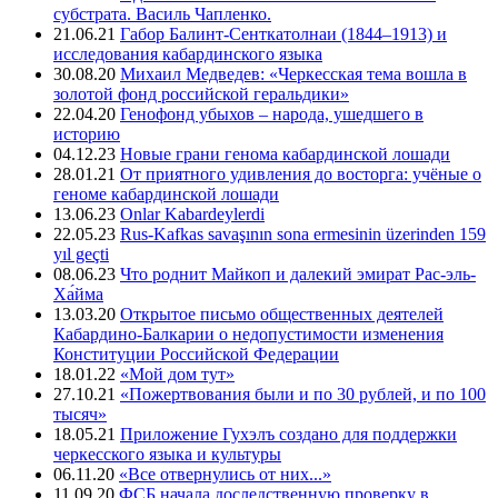
субстрата. Василь Чапленко.
21.06.21
Габор Балинт-Сенткатолнаи (1844–1913) и
исследования кабардинского языка
30.08.20
Михаил Медведев: «Черкесская тема вошла в
золотой фонд российской геральдики»
22.04.20
Генофонд убыхов – народа, ушедшего в
историю
04.12.23
Новые грани генома кабардинской лошади
28.01.21
От приятного удивления до восторга: учёные о
геноме кабардинской лошади
13.06.23
Onlar Kabardeylerdi
22.05.23
Rus-Kafkas savaşının sona ermesinin üzerinden 159
yıl geçti
08.06.23
Что роднит Майкоп и далекий эмират Рас-эль-
Ха́йма
13.03.20
Открытое письмо общественных деятелей
Кабардино-Балкарии о недопустимости изменения
Конституции Российской Федерации
18.01.22
«Мой дом тут»
27.10.21
«Пожертвования были и по 30 рублей, и по 100
тысяч»
18.05.21
Приложение Гухэлъ создано для поддержки
черкесского языка и культуры
06.11.20
«Все отвернулись от них...»
11.09.20
ФСБ начала доследственную проверку в