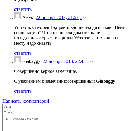
ответить
Амук
22 ноября 2013, 21:57
↓
0
Уилъэпкъ гъэлъап1э,правильно переводится как "Цени
свою нацию".Что-то с переводом никак не
поладят,некоторые товарищи.Убзэ зэгъаш1э,как раз
месту надо сказать.
ответить
Giabaggy
22 ноября 2013, 22:43
↓
0
Совершенно верное замечание.
С уважением к замечаниюсовершенный
Giabaggy
ответить
Написать комментарий