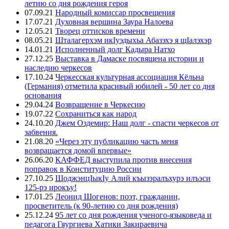
летию со дня рождения героя
07.09.21
Народный комиссар просвещения
17.07.21
Духовная вершина Заура Налоева
12.05.21
Творец оттисков времени
08.05.21
Шталагерхэм икIуэдыхьа Абазэхэ я щIалэхэр
14.01.21
Исполненный долг Кадыра Натхо
27.12.25
Выставка в Дамаске посвящена истории и
наследию черкесов
17.10.24
Черкесская культурная ассоциация Кёльна
(Германия) отметила красивый юбилей - 50 лет со дня
основания
29.04.24
Возвращение в Черкесию
19.07.22
Сохраниться как народ
24.10.20
Джем Оздемир: Наш долг - спасти черкесов от
забвения.
21.08.20
«Через эту публикацию часть меня
возвращается домой впервые»
26.06.20
КАФФЕД выступила против внесения
поправок в Конституцию России
27.10.25
ЩоджэнцIыкIу Алий къызэралъхурэ илъэси
125-рэ ирокъу!
17.01.25
Леонид Шогенов: поэт, гражданин,
просветитель (к 90-летию со дня рождения)
25.12.24
95 лет со дня рождения ученого-языковеда и
педагога Гяургиева Хатики Закираевича