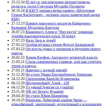
25.12.24
95 лет со дня рождения литературоведа,
педагога, поэта Сокурова Мусарби Гисовича
30.10.24
В КБГУ прошел вечер памяти «Шурдумов
Газали Касботович – человек-эпоха химической науки
КБР»
27.12.23
Памяти народного писателя Кабардино-
Балкарии Мухадина Кандура
26.07.23
Кlыщокъуэ Алим и "Нал къута" романыр
дунейм къызэрытехьэрэ илъэс 50 мэхъу
17.07.23
Нало Заур и дуней
27.03.22
Особая музыка стихов Фоусат Балкаровой
07.03.22
Он всегда думал о прошлом и будущем своего
народа
20.02.22
Хачим Кауфов: Авторитет четвертой власти
21.05.21
Стиль современных горянок, или как сочетать
этник и кэжуал
27.02.21
Навечно с родной землёй
31.12.20
Не стало Умара Ереджибовича Темирова
24.12.20
Сверхнорма Барасби Бгажнокова
06.12.20
ЩоджэнцIыкIу Алий - 120
04.12.20
Уэ умыщI Iумпэм си гуащIэр!
23.11.20
100 лет Беталу Куашеву
29.04.20
Не стало Юрия Шанибова
18.10.25
Рецензия. Дебютный альбом Чапщ —
атмосферный, энергичный, аутентичный и вдохновлен