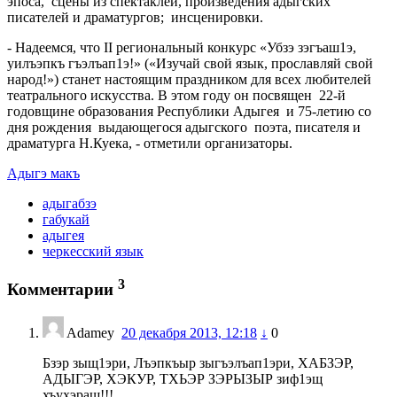
эпоса, сцены из спектаклей, произведения адыгских
писателей и драматургов; инсценировки.
- Надеемся, что II региональный конкурс «Убзэ зэгъаш1э,
уилъэпкъ гъэлъап1э!» («Изучай свой язык, прославляй свой
народ!») станет настоящим праздником для всех любителей
театрального искусства. В этом году он посвящен 22-й
годовщине образования Республики Адыгея и 75-летию со
дня рождения выдающегося адыгского поэта, писателя и
драматурга Н.Куека, - отметили организаторы.
Адыгэ макъ
адыгабзэ
габукай
адыгея
черкесский язык
3
Комментарии
Adamey
20 декабря 2013, 12:18
↓
0
Бзэр зыщ1эри, Лъэпкъыр зыгъэлъап1эри, ХАБЗЭР,
АДЫГЭР, ХЭКУР, ТХЬЭР ЗЭРЫЗЫР зиф1эщ
хъухэращ!!!