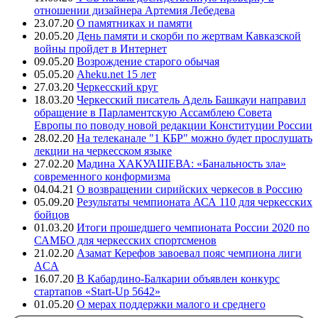
отношении дизайнера Артемия Лебедева
23.07.20
О памятниках и памяти
20.05.20
День памяти и скорби по жертвам Кавказской
войны пройдет в Интернет
09.05.20
Возрождение старого обычая
05.05.20
Aheku.net 15 лет
27.03.20
Черкесский круг
18.03.20
Черкесский писатель Адель Башкауи направил
обращение в Парламентскую Ассамблею Совета
Европы по поводу новой редакции Конституции России
28.02.20
На телеканале "1 КБР" можно будет прослушать
лекции на черкесском языке
27.02.20
Мадина ХАКУАШЕВА: «Банальность зла»
современного конформизма
04.04.21
О возвращении сирийских черкесов в Россию
05.09.20
Результаты чемпионата АСА 110 для черкесских
бойцов
01.03.20
Итоги прошедшего чемпионата России 2020 по
САМБО для черкесских спортсменов
21.02.20
Азамат Керефов завоевал пояс чемпиона лиги
ACA
16.07.20
В Кабардино-Балкарии объявлен конкурс
стартапов «Start-Up 5642»
01.05.20
О мерах поддержки малого и среднего
предпринимательства в регионах компактного