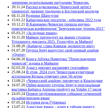
древними целительными ритуалами Черкесии.
20.11.24
Рассказ кукольника: Черкесский артист
привносит древние традиции в Бостонский колледж
04.11.24
Родники Шапсугии
15.01.22
Кабардинские писатели - юбиляры 2022 года
10.12.21
В Карачаево-Черкесии прошла научно-
практическая конференция "Бемурзовские чтения-2021"
05.03.21
«За родные языки»
10.11.20
Майкоп претендует на звание столицы
Тотального диктанта 2021. Голосуйте за Майкоп!
31.08.20
«Кабарда: слава Кавказа, вольности щит»
01.07.20
Группа Jrpjej выпустит свой первый альбом
«Qorror»
04.06.20
Книга Айтека Намитока "Происхождение
черкесов" издана в Майкопе
02.03.20
Адыгэ диктант расширяет географию
25.08.24
В этом, 2024 году Черкесская культурная
ассоциация Кёльна отмечает свое 50-летие
13.09.21
«Черкесский альбом» прозвучит в Краснодаре
16.07.20
Online-концерт группы Jrpjej и персональная
выставка Бибарса Аппеша пройдут на Yotube 17 июля
24.05.24
Первое опубликованное собрание сочинений
на кабардинском языке
07.05.24
История рода Губжевых
13.07.21
Адыгские языки – ключ к тайнам нашего