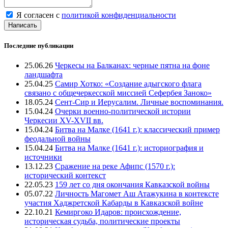
Я согласен с
политикой конфиденциальности
Написать
Последние публикации
25.06.26
Черкесы на Балканах: черные пятна на фоне
ландшафта
25.04.25
Самир Хотко: «Создание адыгского флага
связано с общечеркесской миссией Сефербея Заноко»
18.05.24
Сент-Сир и Иерусалим. Личные воспоминания.
15.04.24
Очерки военно-политической истории
Черкесии XV-XVII вв.
15.04.24
Битва на Малке (1641 г.): классический пример
феодальной войны
15.04.24
Битва на Малке (1641 г.): историография и
источники
13.12.23
Сражение на реке Афипс (1570 г.):
исторический контекст
22.05.23
159 лет со дня окончания Кавказской войны
05.07.22
Личность Магомет Аш Атажукина в контексте
участия Хаджретской Кабарды в Кавказской войне
22.10.21
Кемиргоко Идаров: происхождение,
историческая судьба, политические проекты