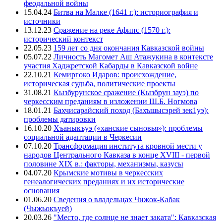
феодальной войны
15.04.24
Битва на Малке (1641 г.): историография и
источники
13.12.23
Сражение на реке Афипс (1570 г.):
исторический контекст
22.05.23
159 лет со дня окончания Кавказской войны
05.07.22
Личность Магомет Аш Атажукина в контексте
участия Хаджретской Кабарды в Кавказской войне
22.10.21
Кемиргоко Идаров: происхождение,
историческая судьба, политические проекты
31.08.21
Кызбурунское сражение (Кызбрун зауэ) по
черкесским преданиям в изложении Ш.Б. Ногмова
18.01.21
Бахчисарайский поход (Бахъшысэрей зек1уэ):
проблемы датировки
16.10.20
Хъаныкъуэ («ханские сыновья»): проблемы
социальной адаптации в Черкесии
07.10.20
Трансформация института кровной мести у
народов Центрального Кавказа в конце XVIII - первой
половине XIX в.: факторы, механизмы, казусы
04.07.20
Крымские мотивы в черкесских
генеалогических преданиях и их исторические
основания
01.06.20
Сведения о владельцах Чижок-Кабак
(Чыжьокъуей)
20.03.26
"Место, где солнце не знает заката": Кавказская