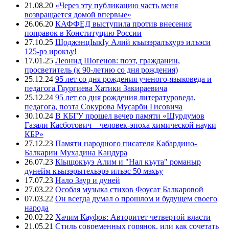
21.08.20
«Через эту публикацию часть меня
возвращается домой впервые»
26.06.20
КАФФЕД выступила против внесения
поправок в Конституцию России
27.10.25
ЩоджэнцIыкIу Алий къызэралъхурэ илъэси
125-рэ ирокъу!
17.01.25
Леонид Шогенов: поэт, гражданин,
просветитель (к 90-летию со дня рождения)
25.12.24
95 лет со дня рождения ученого-языковеда и
педагога Гяургиева Хатики Закираевича
25.12.24
95 лет со дня рождения литературоведа,
педагога, поэта Сокурова Мусарби Гисовича
30.10.24
В КБГУ прошел вечер памяти «Шурдумов
Газали Касботович – человек-эпоха химической науки
КБР»
27.12.23
Памяти народного писателя Кабардино-
Балкарии Мухадина Кандура
26.07.23
Кlыщокъуэ Алим и "Нал къута" романыр
дунейм къызэрытехьэрэ илъэс 50 мэхъу
17.07.23
Нало Заур и дуней
27.03.22
Особая музыка стихов Фоусат Балкаровой
07.03.22
Он всегда думал о прошлом и будущем своего
народа
20.02.22
Хачим Кауфов: Авторитет четвертой власти
21.05.21
Стиль современных горянок, или как сочетать