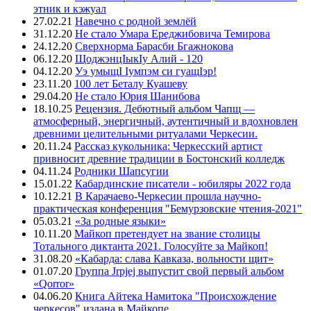
этник и кэжуал
27.02.21
Навечно с родной землёй
31.12.20
Не стало Умара Ереджибовича Темирова
24.12.20
Сверхнорма Барасби Бгажнокова
06.12.20
ЩоджэнцIыкIу Алий - 120
04.12.20
Уэ умыщI Iумпэм си гуащIэр!
23.11.20
100 лет Беталу Куашеву
29.04.20
Не стало Юрия Шанибова
18.10.25
Рецензия. Дебютный альбом Чапщ —
атмосферный, энергичный, аутентичный и вдохновлен
древними целительными ритуалами Черкесии.
20.11.24
Рассказ кукольника: Черкесский артист
привносит древние традиции в Бостонский колледж
04.11.24
Родники Шапсугии
15.01.22
Кабардинские писатели - юбиляры 2022 года
10.12.21
В Карачаево-Черкесии прошла научно-
практическая конференция "Бемурзовские чтения-2021"
05.03.21
«За родные языки»
10.11.20
Майкоп претендует на звание столицы
Тотального диктанта 2021. Голосуйте за Майкоп!
31.08.20
«Кабарда: слава Кавказа, вольности щит»
01.07.20
Группа Jrpjej выпустит свой первый альбом
«Qorror»
04.06.20
Книга Айтека Намитока "Происхождение
черкесов" издана в Майкопе