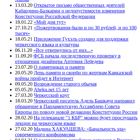
13.03.20
Открытое письмо общественных деятелей
Кабардино-Балкарии о недопустимости изменения
Конституции Российской Федерации
18.01.22
«Мой дом тут»
27.10.21
«Пожертвования были и по 30 рублей, и по 100
тысяч»
18.05.21
Приложение Гухэлъ создано для поддержки
черкесского языка и культуры
06.11.20
«Все отвернулись от них...»
11.09.20
ФСБ начала доследственную проверку в
отношении дизайнера Артемия Лебедева
23.07.20
О памятниках и памяти
20.05.20
День памяти и скорби по жертвам Кавказской
войны пройдет в Интернет
09.05.20
Возрождение старого обычая
05.05.20
Aheku.net 15 лет
27.03.20
Черкесский круг
18.03.20
Черкесский писатель Адель Башкауи направил
обращение в Парламентскую Ассамблею Совета
Европы по поводу новой редакции Конституции России
28.02.20
На телеканале "1 КБР" можно будет прослушать
лекции на черкесском языке
27.02.20
Мадина ХАКУАШЕВА: «Банальность зла»
современного конформизма