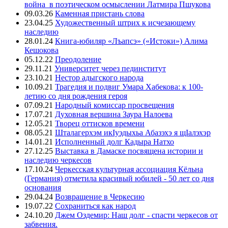
война в поэтическом осмыслении Латмира Пшукова
09.03.26
Каменная пристань слова
23.04.25
Художественный штрих к исчезающему
наследию
28.01.24
Книга-юбиляр «Лъапсэ» («Истоки») Алима
Кешокова
05.12.22
Преодоление
29.11.21
Университет через пединститут
23.10.21
Нестор адыгского народа
10.09.21
Трагедия и подвиг Умара Хабекова: к 100-
летию со дня рождения героя
07.09.21
Народный комиссар просвещения
17.07.21
Духовная вершина Заура Налоева
12.05.21
Творец оттисков времени
08.05.21
Шталагерхэм икIуэдыхьа Абазэхэ я щIалэхэр
14.01.21
Исполненный долг Кадыра Натхо
27.12.25
Выставка в Дамаске посвящена истории и
наследию черкесов
17.10.24
Черкесская культурная ассоциация Кёльна
(Германия) отметила красивый юбилей - 50 лет со дня
основания
29.04.24
Возвращение в Черкесию
19.07.22
Сохраниться как народ
24.10.20
Джем Оздемир: Наш долг - спасти черкесов от
забвения.