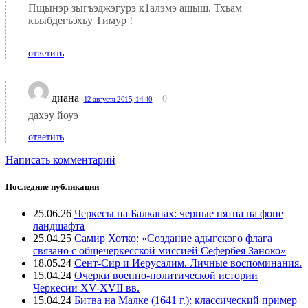
Пщынэр зыгъэджэгурэ к1алэмэ ащыщ. Тхьам
къыбдегъэхъу Тимур !
ответить
диана
0
12 августа 2015, 14:40
дахэу йоуэ
ответить
Написать комментарий
Последние публикации
25.06.26
Черкесы на Балканах: черные пятна на фоне
ландшафта
25.04.25
Самир Хотко: «Создание адыгского флага
связано с общечеркесской миссией Сефербея Заноко»
18.05.24
Сент-Сир и Иерусалим. Личные воспоминания.
15.04.24
Очерки военно-политической истории
Черкесии XV-XVII вв.
15.04.24
Битва на Малке (1641 г.): классический пример