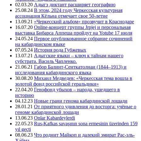
02.03.20
Адыгэ диктант расширяет географию
25.08.24
В этом, 2024 году Черкесская культурная
ассоциация Кёльна отмечает свое 50-летие
13.09.21
«Черкесский альбом» прозвучит в Краснодаре
16.07.20
Online-концерт группы Jrpjej и персональная
выставка Бибарса Аппеша пройдут на Yotube 17 июля
24.05.24
Первое опубликованное собрание сочинений
на кабардинском языке
07.05.24
История рода Губжевых
13.07.21
Адыгские языки – ключ к тайнам нашего
субстрата. Василь Чапленко.
21.06.21
Габор Балинт-Сенткатолнаи (1844–1913) и
исследования кабардинского языка
30.08.20
Михаил Медведев: «Черкесская тема вошла в
золотой фонд российской геральдики»
22.04.20
Генофонд убыхов – народа, ушедшего в
историю
04.12.23
Новые грани генома кабардинской лошади
28.01.21
От приятного удивления до восторга: учёные о
геноме кабардинской лошади
13.06.23
Onlar Kabardeylerdi
22.05.23
Rus-Kafkas savaşının sona ermesinin üzerinden 159
yıl geçti
08.06.23
Что роднит Майкоп и далекий эмират Рас-эль-
Ха́йма