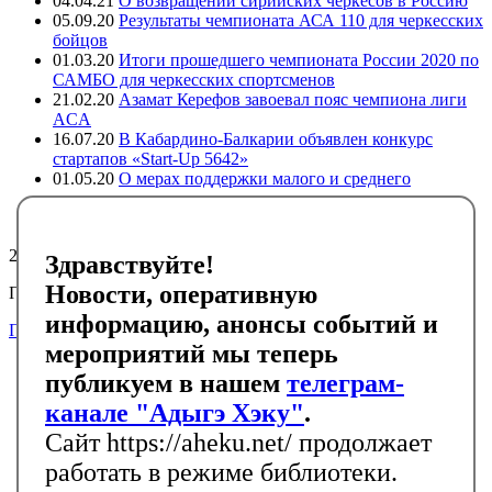
04.04.21
О возвращении сирийских черкесов в Россию
05.09.20
Результаты чемпионата АСА 110 для черкесских
бойцов
01.03.20
Итоги прошедшего чемпионата России 2020 по
САМБО для черкесских спортсменов
21.02.20
Азамат Керефов завоевал пояс чемпиона лиги
ACA
16.07.20
В Кабардино-Балкарии объявлен конкурс
стартапов «Start-Up 5642»
01.05.20
О мерах поддержки малого и среднего
предпринимательства в регионах компактного
проживания адыгов
25934
Здравствуйте!
Новости, оперативную
Подписывайтесь на черкесский инфоканал в Telegram
информацию, анонсы событий и
Подписаться
мероприятий мы теперь
Главная
публикуем в нашем
телеграм-
Новости
События
канале "Адыгэ Хэку"
.
Библиотека
Сайт https://aheku.net/ продолжает
Галерея
Контакты
работать в режиме библиотеки.