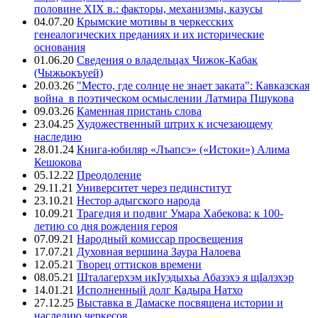
половине XIX в.: факторы, механизмы, казусы
04.07.20
Крымские мотивы в черкесских
генеалогических преданиях и их исторические
основания
01.06.20
Сведения о владельцах Чижок-Кабак
(Чыжьокъуей)
20.03.26
"Место, где солнце не знает заката": Кавказская
война в поэтическом осмыслении Латмира Пшукова
09.03.26
Каменная пристань слова
23.04.25
Художественный штрих к исчезающему
наследию
28.01.24
Книга-юбиляр «Лъапсэ» («Истоки») Алима
Кешокова
05.12.22
Преодоление
29.11.21
Университет через пединститут
23.10.21
Нестор адыгского народа
10.09.21
Трагедия и подвиг Умара Хабекова: к 100-
летию со дня рождения героя
07.09.21
Народный комиссар просвещения
17.07.21
Духовная вершина Заура Налоева
12.05.21
Творец оттисков времени
08.05.21
Шталагерхэм икIуэдыхьа Абазэхэ я щIалэхэр
14.01.21
Исполненный долг Кадыра Натхо
27.12.25
Выставка в Дамаске посвящена истории и
наследию черкесов