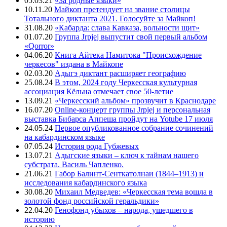
05.03.21
«За родные языки»
10.11.20
Майкоп претендует на звание столицы
Тотального диктанта 2021. Голосуйте за Майкоп!
31.08.20
«Кабарда: слава Кавказа, вольности щит»
01.07.20
Группа Jrpjej выпустит свой первый альбом
«Qorror»
04.06.20
Книга Айтека Намитока "Происхождение
черкесов" издана в Майкопе
02.03.20
Адыгэ диктант расширяет географию
25.08.24
В этом, 2024 году Черкесская культурная
ассоциация Кёльна отмечает свое 50-летие
13.09.21
«Черкесский альбом» прозвучит в Краснодаре
16.07.20
Online-концерт группы Jrpjej и персональная
выставка Бибарса Аппеша пройдут на Yotube 17 июля
24.05.24
Первое опубликованное собрание сочинений
на кабардинском языке
07.05.24
История рода Губжевых
13.07.21
Адыгские языки – ключ к тайнам нашего
субстрата. Василь Чапленко.
21.06.21
Габор Балинт-Сенткатолнаи (1844–1913) и
исследования кабардинского языка
30.08.20
Михаил Медведев: «Черкесская тема вошла в
золотой фонд российской геральдики»
22.04.20
Генофонд убыхов – народа, ушедшего в
историю