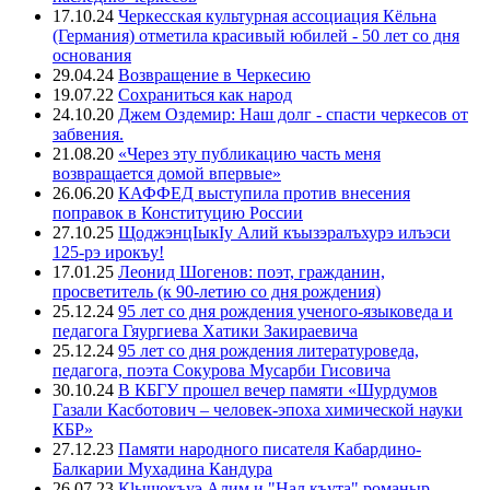
17.10.24
Черкесская культурная ассоциация Кёльна
(Германия) отметила красивый юбилей - 50 лет со дня
основания
29.04.24
Возвращение в Черкесию
19.07.22
Сохраниться как народ
24.10.20
Джем Оздемир: Наш долг - спасти черкесов от
забвения.
21.08.20
«Через эту публикацию часть меня
возвращается домой впервые»
26.06.20
КАФФЕД выступила против внесения
поправок в Конституцию России
27.10.25
ЩоджэнцIыкIу Алий къызэралъхурэ илъэси
125-рэ ирокъу!
17.01.25
Леонид Шогенов: поэт, гражданин,
просветитель (к 90-летию со дня рождения)
25.12.24
95 лет со дня рождения ученого-языковеда и
педагога Гяургиева Хатики Закираевича
25.12.24
95 лет со дня рождения литературоведа,
педагога, поэта Сокурова Мусарби Гисовича
30.10.24
В КБГУ прошел вечер памяти «Шурдумов
Газали Касботович – человек-эпоха химической науки
КБР»
27.12.23
Памяти народного писателя Кабардино-
Балкарии Мухадина Кандура
26.07.23
Кlыщокъуэ Алим и "Нал къута" романыр