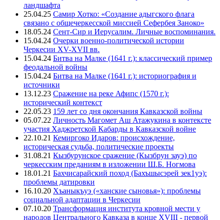
ландшафта
25.04.25
Самир Хотко: «Создание адыгского флага
связано с общечеркесской миссией Сефербея Заноко»
18.05.24
Сент-Сир и Иерусалим. Личные воспоминания.
15.04.24
Очерки военно-политической истории
Черкесии XV-XVII вв.
15.04.24
Битва на Малке (1641 г.): классический пример
феодальной войны
15.04.24
Битва на Малке (1641 г.): историография и
источники
13.12.23
Сражение на реке Афипс (1570 г.):
исторический контекст
22.05.23
159 лет со дня окончания Кавказской войны
05.07.22
Личность Магомет Аш Атажукина в контексте
участия Хаджретской Кабарды в Кавказской войне
22.10.21
Кемиргоко Идаров: происхождение,
историческая судьба, политические проекты
31.08.21
Кызбурунское сражение (Кызбрун зауэ) по
черкесским преданиям в изложении Ш.Б. Ногмова
18.01.21
Бахчисарайский поход (Бахъшысэрей зек1уэ):
проблемы датировки
16.10.20
Хъаныкъуэ («ханские сыновья»): проблемы
социальной адаптации в Черкесии
07.10.20
Трансформация института кровной мести у
народов Центрального Кавказа в конце XVIII - первой