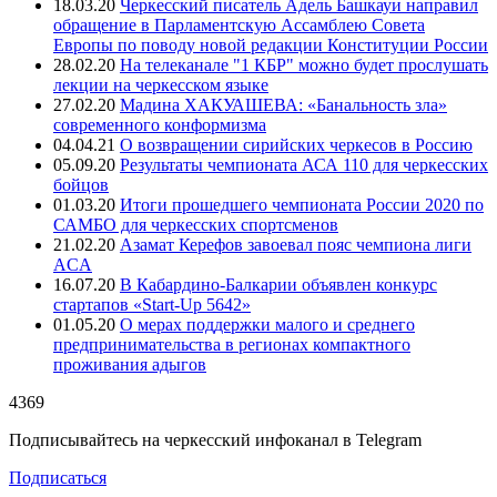
18.03.20
Черкесский писатель Адель Башкауи направил
обращение в Парламентскую Ассамблею Совета
Европы по поводу новой редакции Конституции России
28.02.20
На телеканале "1 КБР" можно будет прослушать
лекции на черкесском языке
27.02.20
Мадина ХАКУАШЕВА: «Банальность зла»
современного конформизма
04.04.21
О возвращении сирийских черкесов в Россию
05.09.20
Результаты чемпионата АСА 110 для черкесских
бойцов
01.03.20
Итоги прошедшего чемпионата России 2020 по
САМБО для черкесских спортсменов
21.02.20
Азамат Керефов завоевал пояс чемпиона лиги
ACA
16.07.20
В Кабардино-Балкарии объявлен конкурс
стартапов «Start-Up 5642»
01.05.20
О мерах поддержки малого и среднего
предпринимательства в регионах компактного
проживания адыгов
4369
Подписывайтесь на черкесский инфоканал в Telegram
Подписаться