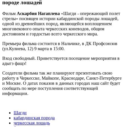
породе лошадей
Фильм
Аскарбия Нагаплева
«Шагди - опережающий полет
стрелы» посвящен истории кабардинской породы лошадей,
одной из древнейших пород, являющейся воплощением
многовекового опыта черкесских коневодов, общим
достоянием и гордостью всего черкесского мира.
Премьера фильма состоится в Нальчике, в ДК Профсоюзов
(ул.Кулиева, 12) 9 марта в 15:00.
Вход свободный. Приветствуется посещение мероприятия в
адыгэ фащэ!
Создатели фильма так же планируют презентовать свою
работу в Черкесске, Майкопе, Краснодаре, Санкт-Петербурге
и Москве. О датах показов в данных городах наш сайт будет
сообщать по мере поступления соответствующей
информации.
Шагди
кабардинская порода
черкесская лошадь