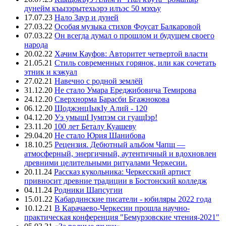
дунейм къызэрытехьэрэ илъэс 50 мэхъу
17.07.23
Нало Заур и дуней
27.03.22
Особая музыка стихов Фоусат Балкаровой
07.03.22
Он всегда думал о прошлом и будущем своего
народа
20.02.22
Хачим Кауфов: Авторитет четвертой власти
21.05.21
Стиль современных горянок, или как сочетать
этник и кэжуал
27.02.21
Навечно с родной землёй
31.12.20
Не стало Умара Ереджибовича Темирова
24.12.20
Сверхнорма Барасби Бгажнокова
06.12.20
ЩоджэнцIыкIу Алий - 120
04.12.20
Уэ умыщI Iумпэм си гуащIэр!
23.11.20
100 лет Беталу Куашеву
29.04.20
Не стало Юрия Шанибова
18.10.25
Рецензия. Дебютный альбом Чапщ —
атмосферный, энергичный, аутентичный и вдохновлен
древними целительными ритуалами Черкесии.
20.11.24
Рассказ кукольника: Черкесский артист
привносит древние традиции в Бостонский колледж
04.11.24
Родники Шапсугии
15.01.22
Кабардинские писатели - юбиляры 2022 года
10.12.21
В Карачаево-Черкесии прошла научно-
практическая конференция "Бемурзовские чтения-2021"