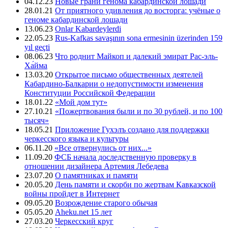
04.12.23
Новые грани генома кабардинской лошади
28.01.21
От приятного удивления до восторга: учёные о
геноме кабардинской лошади
13.06.23
Onlar Kabardeylerdi
22.05.23
Rus-Kafkas savaşının sona ermesinin üzerinden 159
yıl geçti
08.06.23
Что роднит Майкоп и далекий эмират Рас-эль-
Ха́йма
13.03.20
Открытое письмо общественных деятелей
Кабардино-Балкарии о недопустимости изменения
Конституции Российской Федерации
18.01.22
«Мой дом тут»
27.10.21
«Пожертвования были и по 30 рублей, и по 100
тысяч»
18.05.21
Приложение Гухэлъ создано для поддержки
черкесского языка и культуры
06.11.20
«Все отвернулись от них...»
11.09.20
ФСБ начала доследственную проверку в
отношении дизайнера Артемия Лебедева
23.07.20
О памятниках и памяти
20.05.20
День памяти и скорби по жертвам Кавказской
войны пройдет в Интернет
09.05.20
Возрождение старого обычая
05.05.20
Aheku.net 15 лет
27.03.20
Черкесский круг