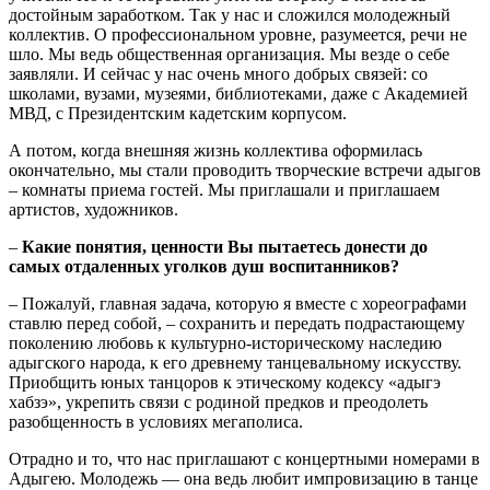
достойным заработком. Так у нас и сложился молодежный
коллектив. О профессиональном уровне, разумеется, речи не
шло. Мы ведь общественная организация. Мы везде о себе
заявляли. И сейчас у нас очень много добрых связей: со
школами, вузами, музеями, библиотеками, даже с Академией
МВД, с Президентским кадетским корпусом.
А потом, когда внешняя жизнь коллектива оформилась
окончательно, мы стали проводить творческие встречи адыгов
– комнаты приема гостей. Мы приглашали и приглашаем
артистов, художников.
–
Какие понятия, ценности Вы пытаетесь донести до
самых отдаленных уголков душ воспитанников?
– Пожалуй, главная задача, которую я вместе с хореографами
ставлю перед собой, – сохранить и передать подрастающему
поколению любовь к культурно-историческому наследию
адыгского народа, к его древнему танцевальному искусству.
Приобщить юных танцоров к этическому кодексу «адыгэ
хабзэ», укрепить связи с родиной предков и преодолеть
разобщенность в условиях мегаполиса.
Отрадно и то, что нас приглашают с концертными номерами в
Адыгею. Молодежь — она ведь любит импровизацию в танце