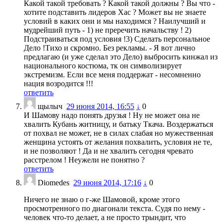
Какой такой требовать ? Какой такой должны ? Вы что -
хотите подставить лидеров Хас ? Может вы не знаете
условий в каких они и мы находимся ? Наилучший и
мудрейший путь - 1) не преречить начальству ! 2)
Подстраиваться под условия !3) Сделать персональное
Дело !Тихо и скромно. Без рекламы. - Я вот лично
предлагаю (и уже сделал это Дело) выбросить кинжал из
национального костюма, тк он символизирует
экстремизм. Если все меня поддержат - несомненно
нация возродится !!!
ответить
щылыч
29 июня 2014, 16:55
↓
0
И Шамову надо понять друзья ! Ну не может она не
хвалить Кубань житницу, и батьку Ткача. Воздержаться
от похвал не может, не в силах слабая но мужественная
женщина устоять от желания похвалить, условия не те,
и не позволяют ! Да и не хвалить сегодня чревато
расстрелом ! Неужели не понятно ?
ответить
Diomedes
29 июня 2014, 17:16
↓
0
Ничего не знаю о г-же Шамовой, кроме этого
просмотренного по диагонали текста. Судя по нему -
человек что-то делает, а не просто трындит, что