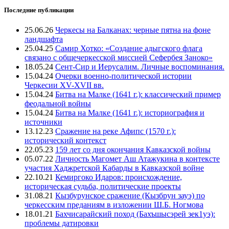
Последние публикации
25.06.26
Черкесы на Балканах: черные пятна на фоне
ландшафта
25.04.25
Самир Хотко: «Создание адыгского флага
связано с общечеркесской миссией Сефербея Заноко»
18.05.24
Сент-Сир и Иерусалим. Личные воспоминания.
15.04.24
Очерки военно-политической истории
Черкесии XV-XVII вв.
15.04.24
Битва на Малке (1641 г.): классический пример
феодальной войны
15.04.24
Битва на Малке (1641 г.): историография и
источники
13.12.23
Сражение на реке Афипс (1570 г.):
исторический контекст
22.05.23
159 лет со дня окончания Кавказской войны
05.07.22
Личность Магомет Аш Атажукина в контексте
участия Хаджретской Кабарды в Кавказской войне
22.10.21
Кемиргоко Идаров: происхождение,
историческая судьба, политические проекты
31.08.21
Кызбурунское сражение (Кызбрун зауэ) по
черкесским преданиям в изложении Ш.Б. Ногмова
18.01.21
Бахчисарайский поход (Бахъшысэрей зек1уэ):
проблемы датировки