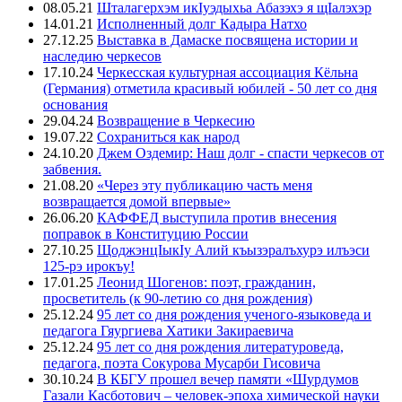
08.05.21
Шталагерхэм икIуэдыхьа Абазэхэ я щIалэхэр
14.01.21
Исполненный долг Кадыра Натхо
27.12.25
Выставка в Дамаске посвящена истории и
наследию черкесов
17.10.24
Черкесская культурная ассоциация Кёльна
(Германия) отметила красивый юбилей - 50 лет со дня
основания
29.04.24
Возвращение в Черкесию
19.07.22
Сохраниться как народ
24.10.20
Джем Оздемир: Наш долг - спасти черкесов от
забвения.
21.08.20
«Через эту публикацию часть меня
возвращается домой впервые»
26.06.20
КАФФЕД выступила против внесения
поправок в Конституцию России
27.10.25
ЩоджэнцIыкIу Алий къызэралъхурэ илъэси
125-рэ ирокъу!
17.01.25
Леонид Шогенов: поэт, гражданин,
просветитель (к 90-летию со дня рождения)
25.12.24
95 лет со дня рождения ученого-языковеда и
педагога Гяургиева Хатики Закираевича
25.12.24
95 лет со дня рождения литературоведа,
педагога, поэта Сокурова Мусарби Гисовича
30.10.24
В КБГУ прошел вечер памяти «Шурдумов
Газали Касботович – человек-эпоха химической науки