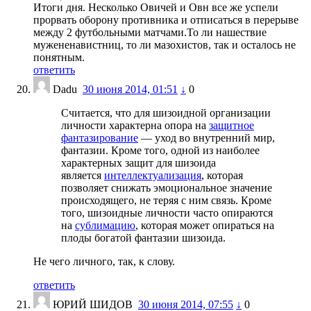
Итоги дня. Несколько Овичей и Овн все же успели
прорвать оборону противника и отписаться в перерыве
между 2 футбольными матчами.То ли нашествие
мужененавистниц, то ли мазохистов, так и осталось не
понятным.
ответить
Dadu
30 июня 2014, 01:51
↓
0
Считается, что для шизоидной организации
личности характерна опора на
защитное
фантазирование
— уход во внутренний мир,
фантазии. Кроме того, одной из наиболее
характерных защит для шизоида
является
интеллектуализация
, которая
позволяет снижать эмоциональное значение
происходящего, не теряя с ним связь. Кроме
того, шизоидные личности часто опираются
на
сублимацию
, которая может опираться на
плоды богатой фантазии шизоида.
Не чего личного, так, к слову.
ответить
ЮРИЙ ШИДОВ
30 июня 2014, 07:55
↓
0