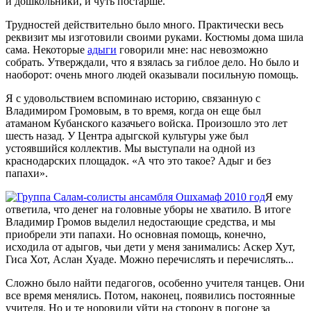
и дошкольники, и чуть постарше.
Трудностей действительно было много. Практически весь
реквизит мы изготовили своими руками. Костюмы дома шила
сама. Некоторые
адыги
говорили мне: нас невозможно
собрать. Утверждали, что я взялась за гиблое дело. Но было и
наоборот: очень много людей оказывали посильную помощь.
Я с удовольствием вспоминаю историю, связанную с
Владимиром Громовым, в то время, когда он еще был
атаманом Кубанского казачьего войска. Произошло это лет
шесть назад. У Центра адыгской культуры уже был
устоявшийся коллектив. Мы выступали на одной из
краснодарских площадок. «А что это такое? Адыг и без
папахи».
Я ему
ответила, что денег на головные уборы не хватило. В итоге
Владимир Громов выделил недостающие средства, и мы
приобрели эти папахи. Но основная помощь, конечно,
исходила от адыгов, чьи дети у меня занимались: Аскер Хут,
Гиса Хот, Аслан Хуаде. Можно перечислять и перечислять...
Сложно было найти педагогов, особенно учителя танцев. Они
все время менялись. Потом, наконец, появились постоянные
учителя. Но и те норовили уйти на сторону в погоне за