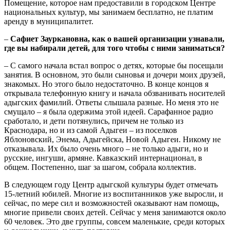
Помещение, которое нам предоставили в городском Центре
национальных культур, мы занимаем бесплатно, не платим
аренду в муниципалитет.
–
Сафиет Зауркановна, как о вашей организации узнавали,
где вы набирали детей, для того чтобы с ними заниматься?
– С самого начала встал вопрос о детях, которые бы посещали
занятия. В основном, это были сыновья и дочери моих друзей,
знакомых. Но этого было недостаточно. В конце концов я
открывала телефонную книгу и начала обзванивать носителей
адыгских фамилий. Ответы слышала разные. Но меня это не
смущало – я была одержима этой идеей. Сарафанное радио
сработало, и дети потянулись, причем не только из
Краснодара, но и из самой Адыгеи – из поселков
Яблоновский, Энема, Адыгейска, Новой Адыгеи. Никому не
отказывала. Их было очень много – не только адыги, но и
русские, ингуши, армяне. Кавказский интернационал, в
общем. Постепенно, шаг за шагом, собрала коллектив.
В следующем году Центр адыгской культуры будет отмечать
15-летний юбилей. Многие из воспитанников уже выросли, и
сейчас, по мере сил и возможностей оказывают нам помощь,
многие привели своих детей. Сейчас у меня занимаются около
60 человек. Это две группы, совсем маленькие, среди которых