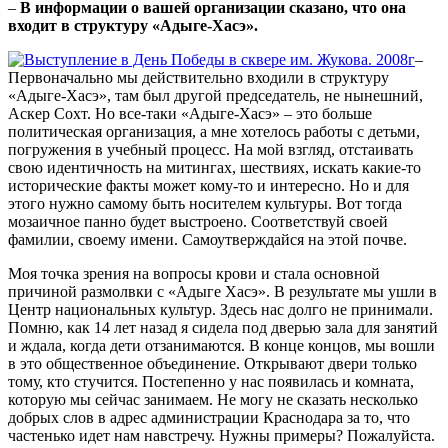
–
В информации о вашей организации сказано, что она
входит в структуру «Адыге-Хасэ».
–
Первоначально мы действительно входили в структуру
«Адыге-Хасэ», там был другой председатель, не нынешний,
Аскер Сохт. Но все-таки «Адыге-Хасэ» – это больше
политическая организация, а мне хотелось работы с детьми,
погружения в учебный процесс. На мой взгляд, отстаивать
свою идентичность на митингах, шествиях, искать какие-то
исторические факты может кому-то и интересно. Но и для
этого нужно самому быть носителем культуры. Вот тогда
мозаичное панно будет выстроено. Соответствуй своей
фамилии, своему имени. Самоутверждайся на этой почве.
Моя точка зрения на вопросы крови и стала основной
причиной размолвки с «Адыге Хасэ». В результате мы ушли в
Центр национальных культур. Здесь нас долго не принимали.
Помню, как 14 лет назад я сидела под дверью зала для занятий
и ждала, когда дети отзанимаются. В конце концов, мы вошли
в это общественное объединение. Открывают двери только
тому, кто стучится. Постепенно у нас появилась и комната,
которую мы сейчас занимаем. Не могу не сказать несколько
добрых слов в адрес администрации Краснодара за то, что
частенько идет нам навстречу. Нужны примеры? Пожалуйста.