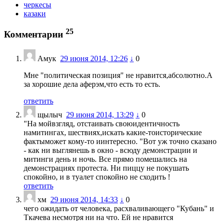
черкесы
казаки
25
Комментарии
Амук
29 июня 2014, 12:26
↓
0
Мне "политическая позиция" не нравится,абсолютно.А
за хорошие дела аферэм,что есть то есть.
ответить
щылыч
29 июня 2014, 13:29
↓
0
"На мойвзгляд, отстаивать своюидентичность
намитингах, шествиях,искать какие-тоисторические
фактыможет кому-то иинтересно. "Вот уж точно сказано
- как ни выглянешь в окно - всюду демонстрации и
митинги день и ночь. Все прямо помешались на
демонстрациях протеста. Ни пиццу не покушать
спокойно, и в туалет спокойно не сходить !
ответить
хм
29 июня 2014, 14:33
↓
0
чего ожидать от человека, расхваливающего "Кубань" и
Ткачева несмотря ни на что. Ей не нравится