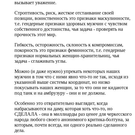
вызывает уважение.
Строптивость, риск, жесткое отстаивание своей
позиции, воинственность это признаки маскулинности,
т.е. гендерные признаки здоровых мужчин с чувством
собственного достоинства, чья задача - проверять на
прочность этот мир.
Гибкость, осторожность, склоность к компромиссам,
покорность это признаки феминности, т.е. гендерные
признаки нормальных женщин-хранительниц, чья
задача - сглаживать углы.
Можно (и даже нужно) упрекать некоторых наших
мужчин в том что с ними явно что-то не так, исходя из
указанной выше системы координат, но низко
покусывать наших женщин, за то что они не кидаются
под танк и на амбрузуру - они и не должны.
Особенно это отвратительно выглядит, когда
набрасываются на даму, которая хоть что-то, но
СДЕЛАЛА - она в миллиарды раз ценее для черкесского
народа любого своего анонимного критика-болтуна, за
которым, почти всегда, ни одного реально сделанного
дела.