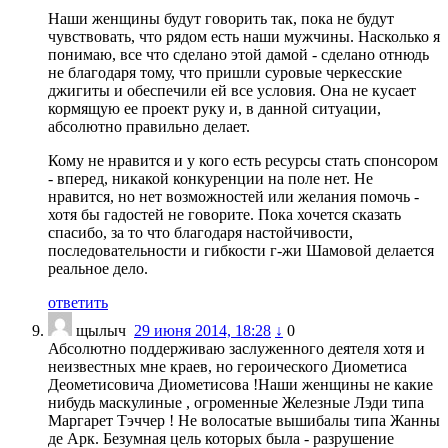
Наши женщины будут говорить так, пока не будут
чувствовать, что рядом есть наши мужчины. Насколько я
понимаю, все что сделано этой дамой - сделано отнюдь
не благодаря тому, что пришли суровые черкесские
джигиты и обеспечили ей все условия. Она не кусает
кормящую ее проект руку и, в данной ситуации,
абсолютно правильно делает.
Кому не нравится и у кого есть ресурсы стать спонсором
- вперед, никакой конкуренции на поле нет. Не
нравится, но нет возможностей или желания помочь -
хотя бы гадостей не говорите. Пока хочется сказать
спасибо, за то что благодаря настойчивости,
последовательности и гибкости г-жи Шамовой делается
реальное дело.
ответить
щылыч
29 июня 2014, 18:28
↓
0
Абсолютно поддерживаю заслуженного деятеля хотя и
неизвестных мне краев, но героического Диометиса
Деометисовича Диометисова !Наши женщины не какие
нибудь маскулиные , огроменные Железные Лэди типа
Маргарет Тэччер ! Не волосатые вышибалы типа Жанны
де Арк. Безумная цель которых была - разрушение