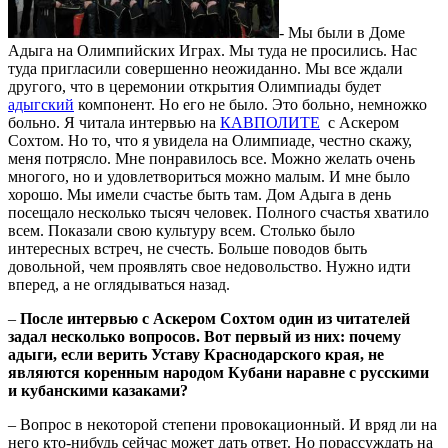
- Мы были в Доме
Адыга на Олимпийских Играх. Мы туда не просились. Нас
туда пригласили совершенно неожиданно. Мы все ждали
другого, что в церемонии открытия Олимпиады будет
адыгский
компонент. Но его не было. Это больно, немножко
больно. Я читала интервью на
КАВПОЛИТЕ
с Аскером
Сохтом. Но то, что я увидела на Олимпиаде, честно скажу,
меня потрясло. Мне понравилось все. Можно желать очень
многого, но и удовлетвориться можно малым. И мне было
хорошо. Мы имели счастье быть там. Дом Адыга в день
посещало несколько тысяч человек. Полного счастья хватило
всем. Показали свою культуру всем. Столько было
интересных встреч, не счесть. Больше поводов быть
довольной, чем проявлять свое недовольство. Нужно идти
вперед, а не оглядываться назад.
–
После интервью с Аскером Сохтом один из читателей
задал несколько вопросов. Вот первый из них: почему
адыги, если верить Уставу Краснодарского края, не
являются коренным народом Кубани наравне с русскими
и кубанскими казаками?
– Вопрос в некоторой степени провокационный. И вряд ли на
него кто-нибудь сейчас может дать ответ. Но порассуждать на