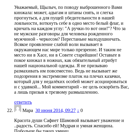
Уважаемый, Щылыч, по поводу выброшенного Вами
кинжала: может, адыгам и штаны снять, и слегка
прогнуться, а для пущей убедительности в нашей
лояльности, воткнуть себе в одно место белый флаг, и
кричать на каждом углу: "А ручки-то вот они!"? Что за
не мужские разговоры для человека рожденного
мужчиной - черкесом? Перестаньне малодушничать.
Всякое проявление слабой воли вызывает в
окружающем нас мире только презрение. И таким не
место ни в Хасе, ни в Совете старейшин! Оставьте в
покое кинжал в ножнах, как обязательный атрибут
нашей национальной одежды. Я не призываю
размахивать им повсеместно. Ведь не вызывает же
подозрения в экстремизме платок на плечах казачки,
который для у недалёких особей может асоциироваться
и с удавкой... Мой комментарий - не цель оскорбить Вас,
а лишь призыв к трезвому размышлению.
ответить
Мара
30 июня 2014, 09:27
↓
0
Красота души Сафиет Шамовой вызывает уважение и
..радость. Спасибо ей! Мудрая и умная женщина.
Побольше бы таких умниц.