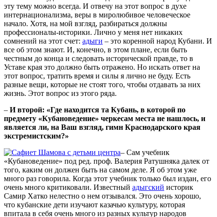
эту тему можно всегда. И отвечу на этот вопрос в духе
интернационализма, веры в миролюбивое человеческое
начало. Хотя, на мой взгляд, разбираться должны
профессионалы-историки. Лично у меня нет никаких
сомнений на этот счет:
адыги
– это коренной народ Кубани. И
все об этом знают. И, конечно, в этом плане, если быть
честным до конца и следовать исторической правде, то в
Уставе края это должно быть отражено. Но искать ответ на
этот вопрос, тратить время и силы я лично не буду. Есть
разные вещи, которые не стоят того, чтобы отдавать за них
жизнь. Этот вопрос из этого ряда.
–
И второй: «Где находится та Кубань, в которой по
предмету «Кубановедение» черкесам места не нашлось, и
является ли, на Ваш взгляд, гимн Краснодарского края
экстремистским?»
– Сам учебник
«Кубановедение» под ред. проф. Валерия Ратушняка далек от
того, каким он должен быть на самом деле. Я об этом уже
много раз говорила. Когда этот учебник только был издан, его
очень много критиковали. Известный
адыгский
историк
Самир Хатко нелестно о нем отзывался. Это очень хорошо,
что кубанские дети изучают казачью культуру, которая
впитала в себя очень много из разных культур народов