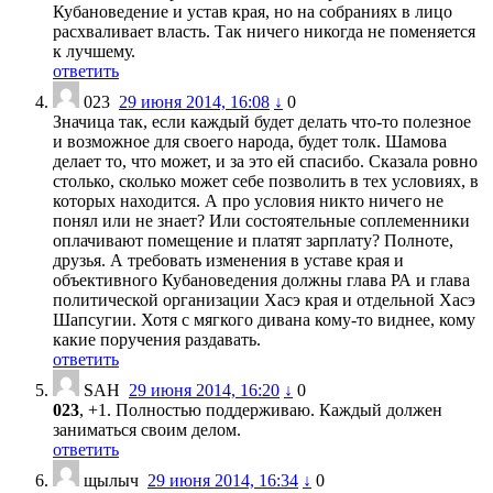
Кубановедение и устав края, но на собраниях в лицо
расхваливает власть. Так ничего никогда не поменяется
к лучшему.
ответить
023
29 июня 2014, 16:08
↓
0
Значица так, если каждый будет делать что-то полезное
и возможное для своего народа, будет толк. Шамова
делает то, что может, и за это ей спасибо. Сказала ровно
столько, сколько может себе позволить в тех условиях, в
которых находится. А про условия никто ничего не
понял или не знает? Или состоятельные соплеменники
оплачивают помещение и платят зарплату? Полноте,
друзья. А требовать изменения в уставе края и
объективного Кубановедения должны глава РА и глава
политической организации Хасэ края и отдельной Хасэ
Шапсугии. Хотя с мягкого дивана кому-то виднее, кому
какие поручения раздавать.
ответить
SAH
29 июня 2014, 16:20
↓
0
023
, +1. Полностью поддерживаю. Каждый должен
заниматься своим делом.
ответить
щылыч
29 июня 2014, 16:34
↓
0