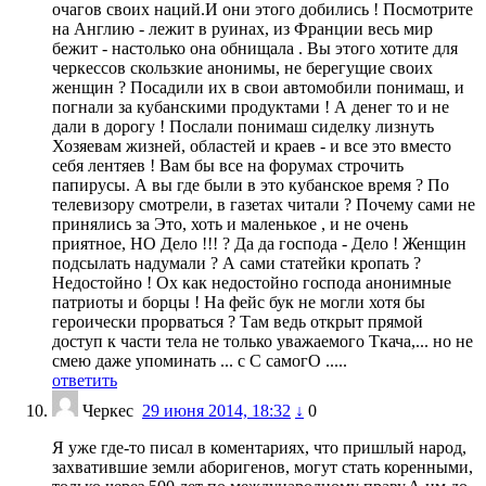
очагов своих наций.И они этого добились ! Посмотрите
на Англию - лежит в руинах, из Франции весь мир
бежит - настолько она обнищала . Вы этого хотите для
черкессов скользкие анонимы, не берегущие своих
женщин ? Посадили их в свои автомобили понимаш, и
погнали за кубанскими продуктами ! А денег то и не
дали в дорогу ! Послали понимаш сиделку лизнуть
Хозяевам жизней, областей и краев - и все это вместо
себя лентяев ! Вам бы все на форумах строчить
папирусы. А вы где были в это кубанское время ? По
телевизору смотрели, в газетах читали ? Почему сами не
принялись за Это, хоть и маленькое , и не очень
приятное, НО Дело !!! ? Да да господа - Дело ! Женщин
подсылать надумали ? А сами статейки кропать ?
Недостойно ! Ох как недостойно господа анонимные
патриоты и борцы ! На фейс бук не могли хотя бы
героически прорваться ? Там ведь открыт прямой
доступ к части тела не только уважаемого Ткача,... но не
смею даже упоминать ... с С самогО .....
ответить
Черкес
29 июня 2014, 18:32
↓
0
Я уже где-то писал в коментариях, что пришлый народ,
захватившие земли аборигенов, могут стать коренными,