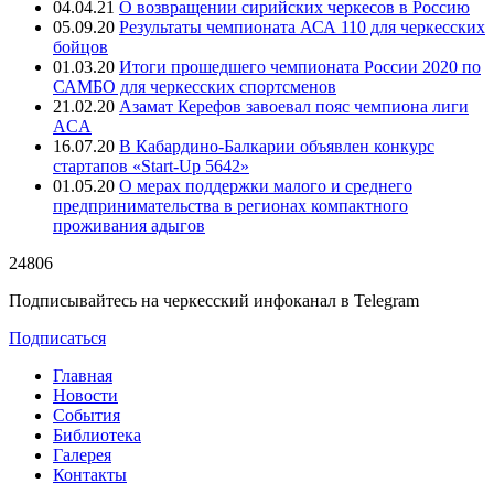
04.04.21
О возвращении сирийских черкесов в Россию
05.09.20
Результаты чемпионата АСА 110 для черкесских
бойцов
01.03.20
Итоги прошедшего чемпионата России 2020 по
САМБО для черкесских спортсменов
21.02.20
Азамат Керефов завоевал пояс чемпиона лиги
ACA
16.07.20
В Кабардино-Балкарии объявлен конкурс
стартапов «Start-Up 5642»
01.05.20
О мерах поддержки малого и среднего
предпринимательства в регионах компактного
проживания адыгов
24806
Подписывайтесь на черкесский инфоканал в Telegram
Подписаться
Главная
Новости
События
Библиотека
Галерея
Контакты