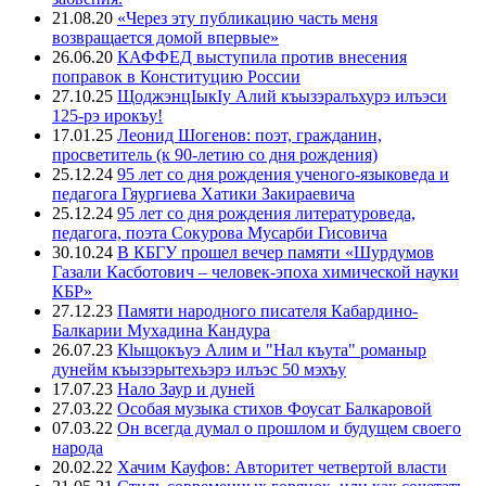
21.08.20
«Через эту публикацию часть меня
возвращается домой впервые»
26.06.20
КАФФЕД выступила против внесения
поправок в Конституцию России
27.10.25
ЩоджэнцIыкIу Алий къызэралъхурэ илъэси
125-рэ ирокъу!
17.01.25
Леонид Шогенов: поэт, гражданин,
просветитель (к 90-летию со дня рождения)
25.12.24
95 лет со дня рождения ученого-языковеда и
педагога Гяургиева Хатики Закираевича
25.12.24
95 лет со дня рождения литературоведа,
педагога, поэта Сокурова Мусарби Гисовича
30.10.24
В КБГУ прошел вечер памяти «Шурдумов
Газали Касботович – человек-эпоха химической науки
КБР»
27.12.23
Памяти народного писателя Кабардино-
Балкарии Мухадина Кандура
26.07.23
Кlыщокъуэ Алим и "Нал къута" романыр
дунейм къызэрытехьэрэ илъэс 50 мэхъу
17.07.23
Нало Заур и дуней
27.03.22
Особая музыка стихов Фоусат Балкаровой
07.03.22
Он всегда думал о прошлом и будущем своего
народа
20.02.22
Хачим Кауфов: Авторитет четвертой власти