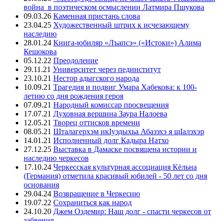
война в поэтическом осмыслении Латмира Пшукова
09.03.26
Каменная пристань слова
23.04.25
Художественный штрих к исчезающему
наследию
28.01.24
Книга-юбиляр «Лъапсэ» («Истоки») Алима
Кешокова
05.12.22
Преодоление
29.11.21
Университет через пединститут
23.10.21
Нестор адыгского народа
10.09.21
Трагедия и подвиг Умара Хабекова: к 100-
летию со дня рождения героя
07.09.21
Народный комиссар просвещения
17.07.21
Духовная вершина Заура Налоева
12.05.21
Творец оттисков времени
08.05.21
Шталагерхэм икIуэдыхьа Абазэхэ я щIалэхэр
14.01.21
Исполненный долг Кадыра Натхо
27.12.25
Выставка в Дамаске посвящена истории и
наследию черкесов
17.10.24
Черкесская культурная ассоциация Кёльна
(Германия) отметила красивый юбилей - 50 лет со дня
основания
29.04.24
Возвращение в Черкесию
19.07.22
Сохраниться как народ
24.10.20
Джем Оздемир: Наш долг - спасти черкесов от
забвения.