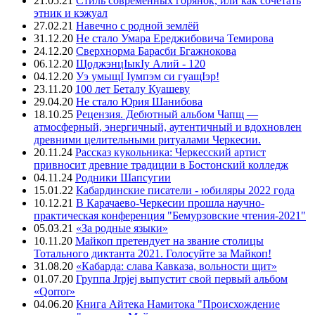
21.05.21
Стиль современных горянок, или как сочетать
этник и кэжуал
27.02.21
Навечно с родной землёй
31.12.20
Не стало Умара Ереджибовича Темирова
24.12.20
Сверхнорма Барасби Бгажнокова
06.12.20
ЩоджэнцIыкIу Алий - 120
04.12.20
Уэ умыщI Iумпэм си гуащIэр!
23.11.20
100 лет Беталу Куашеву
29.04.20
Не стало Юрия Шанибова
18.10.25
Рецензия. Дебютный альбом Чапщ —
атмосферный, энергичный, аутентичный и вдохновлен
древними целительными ритуалами Черкесии.
20.11.24
Рассказ кукольника: Черкесский артист
привносит древние традиции в Бостонский колледж
04.11.24
Родники Шапсугии
15.01.22
Кабардинские писатели - юбиляры 2022 года
10.12.21
В Карачаево-Черкесии прошла научно-
практическая конференция "Бемурзовские чтения-2021"
05.03.21
«За родные языки»
10.11.20
Майкоп претендует на звание столицы
Тотального диктанта 2021. Голосуйте за Майкоп!
31.08.20
«Кабарда: слава Кавказа, вольности щит»
01.07.20
Группа Jrpjej выпустит свой первый альбом
«Qorror»
04.06.20
Книга Айтека Намитока "Происхождение