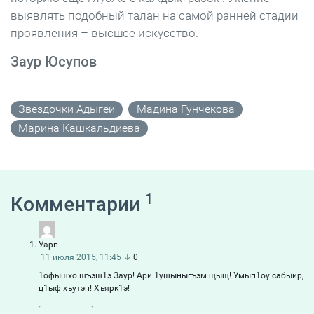
выявлять подобный талан на самой ранней стадии
проявления – высшее искусство.
Заур Юсупов
Звездочки Адыгеи
Мадина Гунчекова
Марина Кашкальдиева
1
Комментарии
Уарп
11 июля 2015, 11:45
↓
0
1офышхо шъэш1э Заур! Ари 1ушыныгъэм щыщ! Умып1оу сабыир,
ц1ыф хъутэп! Хъярк1э!