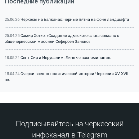
Последние публикации
25.06.26
Черкесы на Балканах: черные пятна на фоне ландшафта
25.04.25
Самир Хотко: «Создание адыгского флага связано с
общечеркесской миссией Сефербея Заноко»
18.05.24
Сент-Сир и Иерусалим. Личные воспоминания.
15.04.24
Очерки военно-политической истории Черкесии XV-XVII
вв.
15.04.24
Битва на Малке (1641 г.): классический пример
феодальной войны
15.04.24
Битва на Малке (1641 г.): историография и источники
Подписывайтесь на черкесский
инфоканал в Telegram
13.12.23
Сражение на реке Афипс (1570 г.): исторический контекст