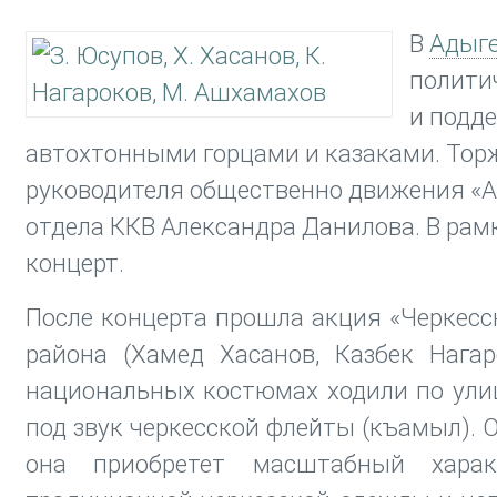
В
Адыг
политич
и подд
автохтонными горцами и казаками. Тор
руководителя общественно движения «А
отдела ККВ Александра Данилова. В ра
концерт.
После концерта прошла акция «Черкесс
района (Хамед Хасанов, Казбек Нага
национальных костюмах ходили по ули
под звук черкесской флейты (къамыл). 
она приобретет масштабный харак