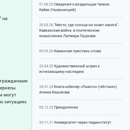
01.06.20
Сведения о владельцах Чижок-
Кабак (Чыжьокъуей)
" на
20.03.26
"Место, где солнце не знает заката":
Кавказская война в поэтическом
осмыслении Латмира Пшукова
09.03.26
Каменная пристань слова
23.04.25
Художественный штрих к
исчезающему наследию
и гражданами
28.01.24
Книга-юбиляр «Лъапсэ» («Истоки»)
Черкесы
Алима Кешокова
м могут
их ситуациях
05.12.22
Преодоление
29.11.21
Университет через пединститут