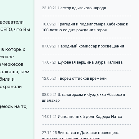
23.10.21
Нестор адыгского народа
авоеватели
10.09.21
Трагедия и подвиг Умара Хабекова: к
СЕГО, что Вы
100-летию со дня рождения героя
07.09.21
Народный комиссар просвещения
 в которых
есское
17.07.21
Духовная вершина Заура Налоева
е черкесов
 алкаша, кем
12.05.21
Творец оттисков времени
били и
 охраняли
08.05.21
Шталагерхэм икIуэдыхьа Абазэхэ я
щIалэхэр
еюсь на то,
14.01.21
Исполненный долг Кадыра Натхо
27.12.25
Выставка в Дамаске посвящена
истории и наследию черкесов