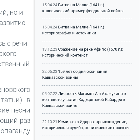
15.04.24
Битва на Малке (1641 г.):
й, но и
классический пример феодальной войны
развитие
15.04.24
Битва на Малке (1641 г.):
историография и источники
ь с речи
13.12.23
Сражение на реке Афипс (1570 г.):
ского
исторический контекст
ественный
22.05.23
159 лет со дня окончания
Кавказской войны
еновского
05.07.22
Личность Магомет Аш Атажукина в
татьи) в
контексте участия Хаджретской Кабарды в
Кавказской войне
кие песни
ующий раз
22.10.21
Кемиргоко Идаров: происхождение,
историческая судьба, политические проекты
опаганду