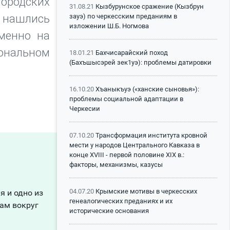
городских
31.08.21
Кызбурунское сражение (Кызбрун
о нашлись
зауэ) по черкесским преданиям в
изложении Ш.Б. Ногмова
именно на
ональном
18.01.21
Бахчисарайский поход
(Бахъшысэрей зек1уэ): проблемы датировки
со
16.10.20
Хъаныкъуэ («ханские сыновья»):
проблемы социальной адаптации в
Черкесии
07.10.20
Трансформация института кровной
мести у народов Центрального Кавказа в
конце XVIII - первой половине XIX в.:
факторы, механизмы, казусы
04.07.20
Крымские мотивы в черкесских
я и одно из
генеалогических преданиях и их
кам вокруг
исторические основания