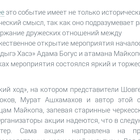
ее
это событие имеет не только исторически
еский смысл, так как оно подразумевает 
ержание дружеских отношений между
жественное открытие мероприятия началос
дыгэ Хасэ» Адама Богус и атамана Майкоп
мках мероприятия состоялся яркий и торж
кий ход», на котором представители Шовг
роков, Мурат Ашхамахов и автор этой с
цам Майкопа, запевая старинные черкесс
Организаторы акции надеются, что в след
тер. Сама акция направлена на пр