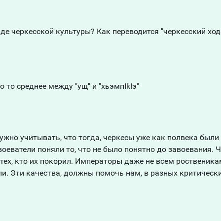
де черкесской культуры? Как переводится "черкесский ход
о то среднее между "ущ" и "хьэмпIkIэ"
нужно учитывать, что тогда, черкесы уже как полвека был
оеватели поняли то, что не было понятно до завоевания. 
тех, кто их покорил. Императоры даже не всем роственика
или. Эти качества, должны помочь нам, в разных критическ