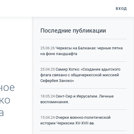
ВХОД
Последние публикации
25.06.26
Черкесы на Балканах: черные пятна
на фоне ландшафта
25.04.25
Самир Хотко: «Создание адыгского
флага связано с общечеркесской миссией
Сефербея Заноко»
ное
ко
18.05.24
Сент-Сир и Иерусалим. Личные
воспоминания.
а
15.04.24
Очерки военно-политической
истории Черкесии XV-XVII вв.