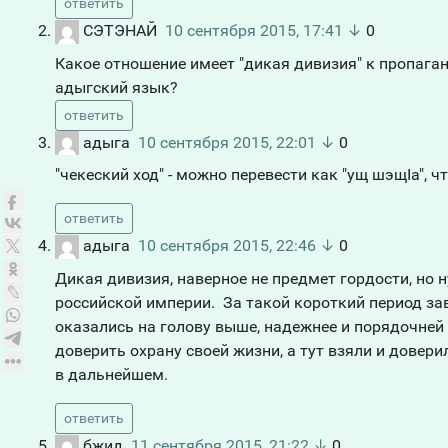
ответить
СЭТЭНАЙ
10 сентября 2015, 17:41
↓
0
Какое отношение имеет "дикая дивизия" к пропаган
адыгский язык?
ответить
адыга
10 сентября 2015, 22:01
↓
0
"чекеский ход" - можно перевести как "ущ шэщIа", чт
ответить
адыга
10 сентября 2015, 22:46
↓
0
Дикая дивизия, наверное не предмет гордости, но 
российской империи. За такой короткий период зав
оказались на голову выше, надежнее и порядочней 
доверить охрану своей жизни, а тут взяли и довер
в дальнейшем.
ответить
бжид
11 сентября 2015, 21:22
↓
0