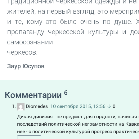
традиционной черкесской одежды и неп
жителей, на первый взгляд, это меропр
и те, кому это было очень по душе. 
пропаганду черкесской культуры и д
самосознании
че
Заур Юсупов
6
Комментарии
Diomedes
10 сентября 2015, 12:56
↓
0
Дикая дивизия - не предмет для гордости, начиная 
последствий политической неграмотности на Кавказ
неё - с политической культурой прогресс практическ