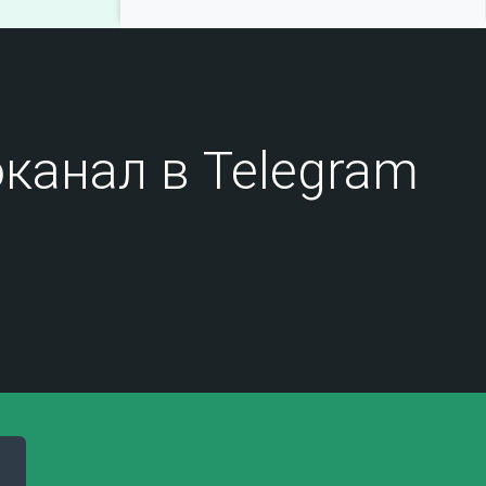
27.10.25
ЩоджэнцIыкIу Алий къызэралъхурэ
илъэси 125-рэ ирокъу!
17.01.25
Леонид Шогенов: поэт, гражданин,
просветитель (к 90-летию со дня рождения)
канал в Telegram
25.12.24
95 лет со дня рождения ученого-
языковеда и педагога Гяургиева Хатики
Закираевича
25.12.24
95 лет со дня рождения
литературоведа, педагога, поэта Сокурова
Мусарби Гисовича
30.10.24
В КБГУ прошел вечер памяти
«Шурдумов Газали Касботович – человек-
эпоха химической науки КБР»
27.12.23
Памяти народного писателя
Кабардино-Балкарии Мухадина Кандура