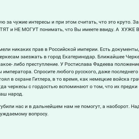
ю за чужие интересы и при этом считать, что это круто. З
ХОТЯТ и НЕ МОГУТ понимать, что Вы имеете ввиду. А ХУЖЕ В
мели никаких прав в Российской империи. Есть документы,
еркесам заезжать в город Екатеринодар. Ближайшее Черк
какое- либо преступление. У Ростислава Фадеева положени
ы императора. Спросите любого русского, даже последнего
оял в охране Гитлера, в то время, как немецкие войска гра
огда черкесы с гордостью вспоминают о том, что их предки
аш народ.
убили нас и в дальнейшем нам не помогут, а наоборот. Над
суждаемому вопросу.