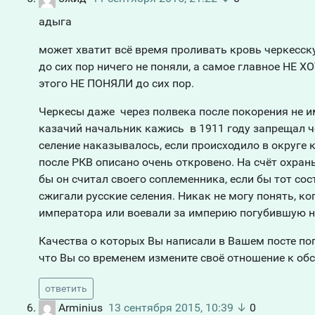
адыга
может хватит всё время проливать кровь черкесску
до сих пор ничего не поняли, а самое главное НЕ 
этого НЕ ПОНЯЛИ до сих пор.
Черкесы даже через полвека после покорения не и
казачий начальник кажись в 1911 году запрещал ч
селение наказывалось, если происходило в округе 
после РКВ описано очень откровено. На счёт охран
бы он считал своего соплеменника, если бы тот сост
сжигали русские селения. Никак не могу понять, к
императора или воевали за империю погубившую н
Качества о которых Вы написали в Вашем посте пог
что Вы со временем измените своё отношение к об
ответить
Arminius
13 сентября 2015, 10:39
↓
0