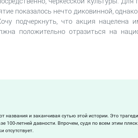
осредственно, черкесской культуры. Для 
иятие показалось нечто диковинной, однак
Хочу подчеркнуть, что акция нацелена 
олжна положительно отразиться на наци
рке
от названия и заканчивая сутью этой истории. Это трагеди
е 100-летней давности. Впрочем, судя по всем этим пляс
и отсутствует.