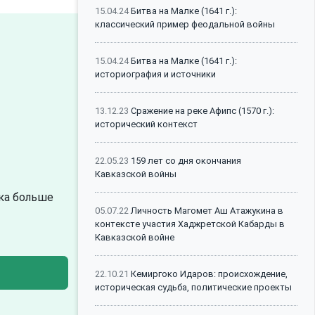
15.04.24
Битва на Малке (1641 г.):
классический пример феодальной войны
15.04.24
Битва на Малке (1641 г.):
историография и источники
13.12.23
Сражение на реке Афипс (1570 г.):
исторический контекст
22.05.23
159 лет со дня окончания
Кавказской войны
ыка больше
05.07.22
Личность Магомет Аш Атажукина в
контексте участия Хаджретской Кабарды в
Кавказской войне
22.10.21
Кемиргоко Идаров: происхождение,
историческая судьба, политические проекты