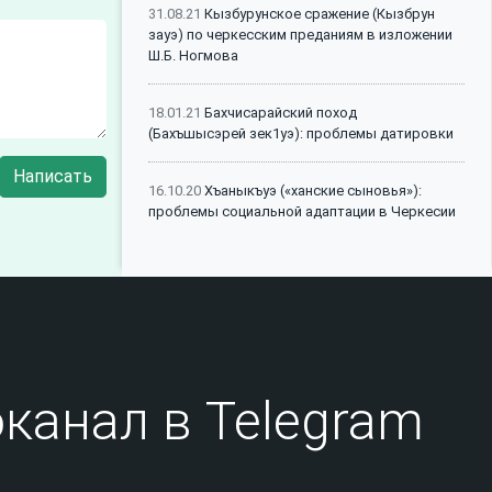
31.08.21
Кызбурунское сражение (Кызбрун
зауэ) по черкесским преданиям в изложении
Ш.Б. Ногмова
18.01.21
Бахчисарайский поход
(Бахъшысэрей зек1уэ): проблемы датировки
Написать
16.10.20
Хъаныкъуэ («ханские сыновья»):
проблемы социальной адаптации в Черкесии
07.10.20
Трансформация института кровной
мести у народов Центрального Кавказа в
конце XVIII - первой половине XIX в.:
факторы, механизмы, казусы
04.07.20
Крымские мотивы в черкесских
канал в Telegram
генеалогических преданиях и их
исторические основания
01.06.20
Сведения о владельцах Чижок-Кабак