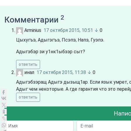
2
Комментарии
Arminius
17 октября 2015, 10:51
↓
0
Цыхугъэ, Адыгэгъэ, Псэпэ, Напэ, Гуэпэ.
Адыгэбэр зи у1нк1ыбзэр сыт?
ответить
инал
17 октября 2015, 11:38
↓
0
Адыгэбзэращ Адыгэ дызыщ1ар. Если язык умрет, оч
Адыг чем некоторые. А где гарантия что это перей
ответить
Напис