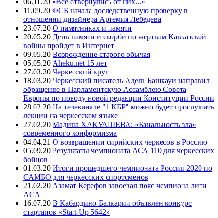
06.11.20
«Все отвернулись от них...»
11.09.20
ФСБ начала доследственную проверку в
отношении дизайнера Артемия Лебедева
23.07.20
О памятниках и памяти
20.05.20
День памяти и скорби по жертвам Кавказской
войны пройдет в Интернет
09.05.20
Возрождение старого обычая
05.05.20
Aheku.net 15 лет
27.03.20
Черкесский круг
18.03.20
Черкесский писатель Адель Башкауи направил
обращение в Парламентскую Ассамблею Совета
Европы по поводу новой редакции Конституции России
28.02.20
На телеканале "1 КБР" можно будет прослушать
лекции на черкесском языке
27.02.20
Мадина ХАКУАШЕВА: «Банальность зла»
современного конформизма
04.04.21
О возвращении сирийских черкесов в Россию
05.09.20
Результаты чемпионата АСА 110 для черкесских
бойцов
01.03.20
Итоги прошедшего чемпионата России 2020 по
САМБО для черкесских спортсменов
21.02.20
Азамат Керефов завоевал пояс чемпиона лиги
ACA
16.07.20
В Кабардино-Балкарии объявлен конкурс
стартапов «Start-Up 5642»