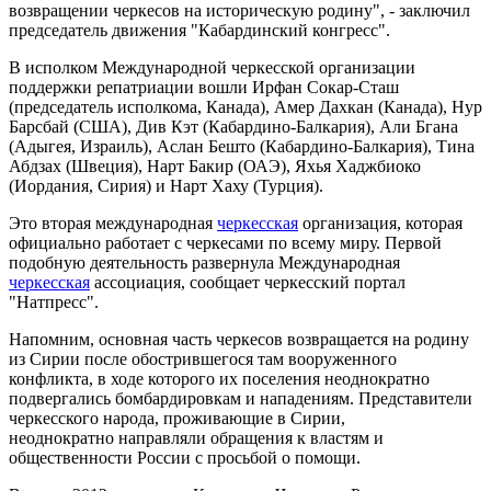
возвращении черкесов на историческую родину", - заключил
председатель движения "Кабардинский конгресс".
В исполком Международной черкесской организации
поддержки репатриации вошли Ирфан Сокар-Сташ
(председатель исполкома, Канада), Амер Дахкан (Канада), Нур
Барсбай (США), Див Кэт (Кабардино-Балкария), Али Бгана
(Адыгея, Израиль), Аслан Бешто (Кабардино-Балкария), Тина
Абдзах (Швеция), Нарт Бакир (ОАЭ), Яхья Хаджбиоко
(Иордания, Сирия) и Нарт Хаху (Турция).
Это вторая международная
черкесская
организация, которая
официально работает с черкесами по всему миру. Первой
подобную деятельность развернула Международная
черкесская
ассоциация, сообщает черкесский портал
"Натпресс".
Напомним, основная часть черкесов возвращается на родину
из Сирии после обострившегося там вооруженного
конфликта, в ходе которого их поселения неоднократно
подвергались бомбардировкам и нападениям. Представители
черкесского народа, проживающие в Сирии,
неоднократно направляли обращения к властям и
общественности России с просьбой о помощи.