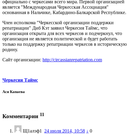
официально с черкесами всего мира. Первой организацией
является "Международная Черкесская Ассоциация"
основанная в Нальчике, Кабардино-Балкарской Республике.
Член исполкома "Черкесской организации поддержки
репатриации" Диб Кэт заявил Черкесия Таймс, что
организация открыта для всех черкесов и подчеркнул, что
организация не является политической и будет работать
только на поддержку репатриации черкесов в историческую
родину.
Сайт организации:
http://circassianrepatriation.com
Черкесия Таймс
Ася Капаева
11
Комментарии
Щ1алэф1
24 июля 2014, 10:58
↓
0