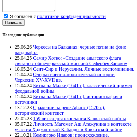
Я согласен с
политикой конфиденциальности
Написать
Последние публикации
25.06.26
Черкесы на Балканах: черные пятна на фоне
ландшафта
25.04.25
Самир Хотко: «Создание адыгского флага
связано с общечеркесской миссией Сефербея Заноко»
18.05.24
Сент-Сир и Иерусалим. Личные воспоминания.
15.04.24
Очерки военно-политической истории
Черкесии XV-XVII вв.
15.04.24
Битва на Малке (1641 г.): классический пример
феодальной войны
15.04.24
Битва на Малке (1641 г.): историография и
источники
13.12.23
Сражение на реке Афипс (1570 г.):
исторический контекст
22.05.23
159 лет со дня окончания Кавказской войны
05.07.22
Личность Магомет Аш Атажукина в контексте
участия Хаджретской Кабарды в Кавказской войне
22.10.21
Кемиргоко Идаров: происхождение,