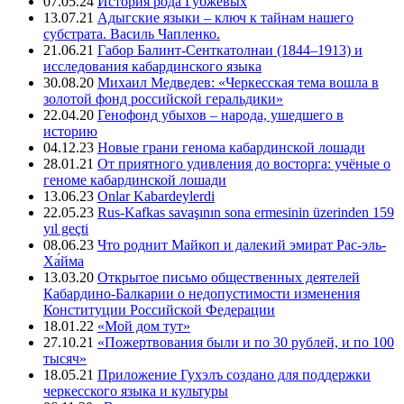
07.05.24
История рода Губжевых
13.07.21
Адыгские языки – ключ к тайнам нашего
субстрата. Василь Чапленко.
21.06.21
Габор Балинт-Сенткатолнаи (1844–1913) и
исследования кабардинского языка
30.08.20
Михаил Медведев: «Черкесская тема вошла в
золотой фонд российской геральдики»
22.04.20
Генофонд убыхов – народа, ушедшего в
историю
04.12.23
Новые грани генома кабардинской лошади
28.01.21
От приятного удивления до восторга: учёные о
геноме кабардинской лошади
13.06.23
Onlar Kabardeylerdi
22.05.23
Rus-Kafkas savaşının sona ermesinin üzerinden 159
yıl geçti
08.06.23
Что роднит Майкоп и далекий эмират Рас-эль-
Ха́йма
13.03.20
Открытое письмо общественных деятелей
Кабардино-Балкарии о недопустимости изменения
Конституции Российской Федерации
18.01.22
«Мой дом тут»
27.10.21
«Пожертвования были и по 30 рублей, и по 100
тысяч»
18.05.21
Приложение Гухэлъ создано для поддержки
черкесского языка и культуры