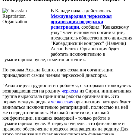
В Канаде начала действовать
Международная черкесская
организация поддержки
репатриации
, сообщил "Кавказскому
узлу" член исполкома организации,
председатель общественного движения
"Кабардинский конгресс" (Нальчик)
Аслан Бешто. Организация будет
работать исключительно в
гуманитарном русле, отметил источник.
По словам Аслана Бешто, идея создания организации
принадлежит самим членам черкесской диаспоры.
"Анализируя трудности и проблемы, с которыми столкнулись
возвращающиеся на родину
черкесы
из Сирии, инициативная
группа выработала принципы работы организации. Это
первая международная
черкесская
организация, которая будет
заниматься исключительно репатриацией, полностью на ней
же сосредоточившись. Никакой политики, никакой
конфронтации, никаких демаршей - только работа в
гуманитарном русле. В первую очередь - это финансовое и
правовое обеспечение процесса возвращения на родину. Для
этого организация будет аккумулировать финансовые