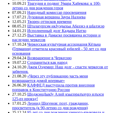
10.09.21
Трагедия и подвиг Умара Хабекова: к 100-
летию со дня рождения героя
07.09.21
Народный комиссар просвещения
17.07.21
Духовная вершина Заура Налоева
12.05.21
Творец оттисков времени
08.05.21
Шталагерхэм икIуэдыхьа Абазэхэ я щIалэхэр
14.01.21
Исполненный долг Кадыра Натхо
27.12.25
Выставка в Дамаске посвящена истории и
наследию черкесов
17.10.24
Черкесская культурная ассоциация Кёльна
(Германия) отметила красивый юбилей - 50 лет со дня
основания
29.04.24
Возвращение в Черкесию
19.07.22
Сохраниться как народ
24.10.20
Джем Оздемир: Наш долг - спасти черкесов от
забвения.
21.08.20
«Через эту публикацию часть меня
возвращается домой впервые»
26.06.20
КАФФЕД выступила против внесения
поправок в Конституцию России
27.10.25
ЩоджэнцIыкIу Алий къызэралъхурэ илъэси
125-рэ ирокъу!
17.01.25
Леонид Шогенов: поэт, гражданин,
просветитель (к 90-летию со дня рождения)
25.12.24
95 лет со дня рождения ученого-языковеда и