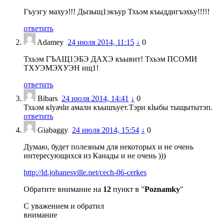
Гъуэгу махуэ!!! Дызыщ1экъур Тхьэм къыддигъэхъу!!!!!
ответить
Adamey
24 июля 2014, 11:15
↓
0
Тхьэм ГЪАЩ1ЭБЭ ДАХЭ къывит! Тхьэм ПСОМИ
ТХУЭМЭХУЭН ищ1!
ответить
Bibars
24 июля 2014, 14:41
↓
0
Тхьэм кlуачlи амали къышъует.Тэри кlыбы тыщытытэп.
ответить
Giabaggy
24 июля 2014, 15:54
↓
0
Думаю, будет полезным для некоторых и не очень
интересующихся из Канады и не очень )))
http://ld.johanesville.net/cech-06-cerkes
Обратите внимание на
12
пункт в "
Poznamky
"
С уважением и обратил
внимание