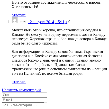
Но это огромное достижение для черкесского народа.
Хьет жевгъы1э!
ответить
нарт
12 августа 2014, 15:11
↓
0
Может быть это и хорошо, что организация создана в
Канаде. Не смогут на Родину переселить, хоть в Канаду
перевезут. Хорошая страна и большая диаспора в Канаде
была бы во благо черкесам.
Для информации, в Канаде самоя большая Украинская
диаспора а в Квебеке самая многочисленная баскская
диаспора (около 2 млн. чел) и с ними , думаю, можно
легко найти общий язык. Правда там баски
франкоязычные (они в основном эмигранты из Франции
а не из Испании), но все же бывшая родня.
ответить
Написать комментарий