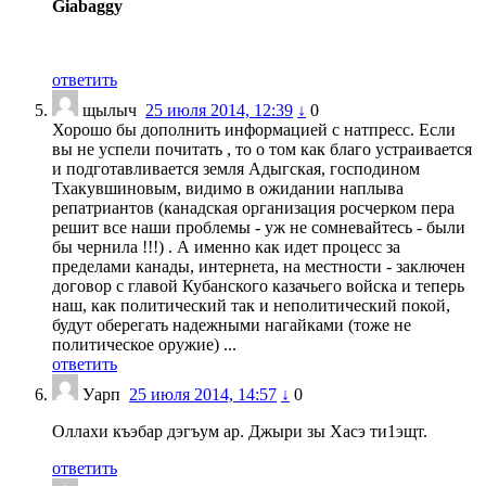
Giabaggy
ответить
щылыч
25 июля 2014, 12:39
↓
0
Хорошо бы дополнить информацией с натпресс. Если
вы не успели почитать , то о том как благо устраивается
и подготавливается земля Адыгская, господином
Тхакувшиновым, видимо в ожидании наплыва
репатриантов (канадская организация росчерком пера
решит все наши проблемы - уж не сомневайтесь - были
бы чернила !!!) . А именно как идет процесс за
пределами канады, интернета, на местности - заключен
договор с главой Кубанского казачьего войска и теперь
наш, как политический так и неполитический покой,
будут оберегать надежными нагайками (тоже не
политическое оружие) ...
ответить
Уарп
25 июля 2014, 14:57
↓
0
Оллахи къэбар дэгъум ар. Джыри зы Хасэ ти1эщт.
ответить