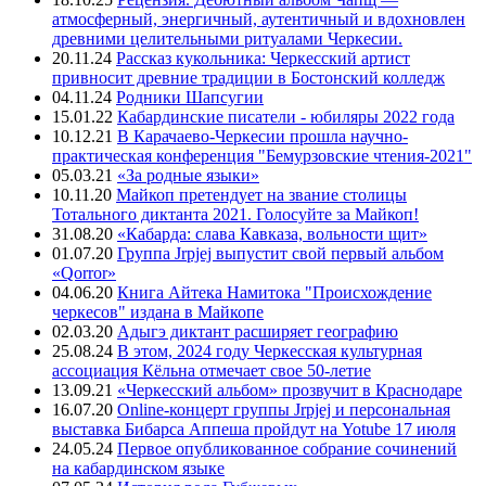
атмосферный, энергичный, аутентичный и вдохновлен
древними целительными ритуалами Черкесии.
20.11.24
Рассказ кукольника: Черкесский артист
привносит древние традиции в Бостонский колледж
04.11.24
Родники Шапсугии
15.01.22
Кабардинские писатели - юбиляры 2022 года
10.12.21
В Карачаево-Черкесии прошла научно-
практическая конференция "Бемурзовские чтения-2021"
05.03.21
«За родные языки»
10.11.20
Майкоп претендует на звание столицы
Тотального диктанта 2021. Голосуйте за Майкоп!
31.08.20
«Кабарда: слава Кавказа, вольности щит»
01.07.20
Группа Jrpjej выпустит свой первый альбом
«Qorror»
04.06.20
Книга Айтека Намитока "Происхождение
черкесов" издана в Майкопе
02.03.20
Адыгэ диктант расширяет географию
25.08.24
В этом, 2024 году Черкесская культурная
ассоциация Кёльна отмечает свое 50-летие
13.09.21
«Черкесский альбом» прозвучит в Краснодаре
16.07.20
Online-концерт группы Jrpjej и персональная
выставка Бибарса Аппеша пройдут на Yotube 17 июля
24.05.24
Первое опубликованное собрание сочинений
на кабардинском языке