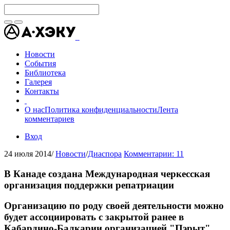
Новости
События
Библиотека
Галерея
Контакты
О нас
Политика конфиденциальности
Лента
комментариев
Вход
24 июля 2014
/
Новости
/
Диаспора
Комментарии: 11
В Канаде создана Международная черкесская
организация поддержки репатриации
Организацию по роду своей деятельности можно
будет ассоциировать с закрытой ранее в
Кабардино-Балкарии организацией "Пэрыт".