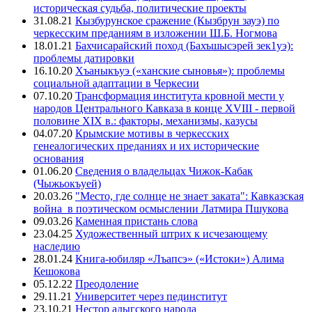
историческая судьба, политические проекты
31.08.21
Кызбурунское сражение (Кызбрун зауэ) по
черкесским преданиям в изложении Ш.Б. Ногмова
18.01.21
Бахчисарайский поход (Бахъшысэрей зек1уэ):
проблемы датировки
16.10.20
Хъаныкъуэ («ханские сыновья»): проблемы
социальной адаптации в Черкесии
07.10.20
Трансформация института кровной мести у
народов Центрального Кавказа в конце XVIII - первой
половине XIX в.: факторы, механизмы, казусы
04.07.20
Крымские мотивы в черкесских
генеалогических преданиях и их исторические
основания
01.06.20
Сведения о владельцах Чижок-Кабак
(Чыжьокъуей)
20.03.26
"Место, где солнце не знает заката": Кавказская
война в поэтическом осмыслении Латмира Пшукова
09.03.26
Каменная пристань слова
23.04.25
Художественный штрих к исчезающему
наследию
28.01.24
Книга-юбиляр «Лъапсэ» («Истоки») Алима
Кешокова
05.12.22
Преодоление
29.11.21
Университет через пединститут
23.10.21
Нестор адыгского народа