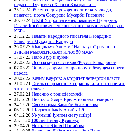
педагога Гяургиева Хатики Закираевича
25.12.24
95 лет со дня рождения литературоведа,
педагога, поэта Сокурова Мусарби Гисовича
30.10.24
В КБГУ прошел вечер памяти «Шурдумов
Газали Касботович – человек-эпоха химической науки
КБР»
27.12.23
Памяти народного писателя Кабардино-
Балкарии Мухадина Кандура
26.07.23
Кlыщокъуэ Алим и "Нал къута" романыр
дунейм къызэрытехьэрэ илъэс 50 мэхъу
17.07.23
Нало Заур и дуней
27.03.22
Особая музыка стихов Фоусат Балкаровой
07.03.22
Он всегда думал о прошлом и будущем своего
народа
20.02.22
Хачим Кауфов: Авторитет четвертой власти
21.05.21
Стиль современных горянок, или как сочетать
этник и кэжуал
27.02.21
Навечно с родной землёй
31.12.20
Не стало Умара Ереджибовича Темирова
24.12.20
Сверхнорма Барасби Бгажнокова
06.12.20
ЩоджэнцIыкIу Алий - 120
04.12.20
Уэ умыщI Iумпэм си гуащIэр!
23.11.20
100 лет Беталу Куашеву
29.04.20
Не стало Юрия Шанибова
18.10.25
Рецензия. Дебютный альбом Чапщ —