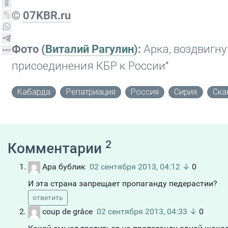
©
07KBR.ru
Фото (
Виталий Рагулин
):
Арка, воздвигнут
присоединения КБР к России"
Кабарда
Репатриация
Россия
Сирия
Ска
2
Комментарии
Ара бублик
02 сентября 2013, 04:12
↓
0
И эта страна запрещает пропаганду педерастии?
ответить
coup de grâce
02 сентября 2013, 04:33
↓
0