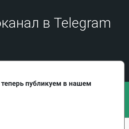
17.10.24
Черкесская культурная ассоциация
канал в Telegram
Кёльна (Германия) отметила красивый
юбилей - 50 лет со дня основания
29.04.24
Возвращение в Черкесию
19.07.22
Сохраниться как народ
24.10.20
Джем Оздемир: Наш долг - спасти
черкесов от забвения.
 теперь публикуем в нашем
21.08.20
«Через эту публикацию часть меня
возвращается домой впервые»
26.06.20
КАФФЕД выступила против
внесения поправок в Конституцию России