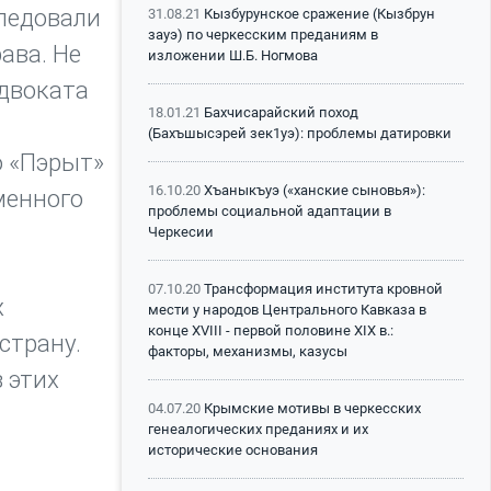
следовали
31.08.21
Кызбурунское сражение (Кызбрун
зауэ) по черкесским преданиям в
ава. Не
изложении Ш.Б. Ногмова
адвоката
18.01.21
Бахчисарайский поход
(Бахъшысэрей зек1уэ): проблемы датировки
ю «Пэрыт»
16.10.20
Хъаныкъуэ («ханские сыновья»):
менного
проблемы социальной адаптации в
Черкесии
07.10.20
Трансформация института кровной
х
мести у народов Центрального Кавказа в
конце XVIII - первой половине XIX в.:
страну.
факторы, механизмы, казусы
 этих
04.07.20
Крымские мотивы в черкесских
генеалогических преданиях и их
исторические основания