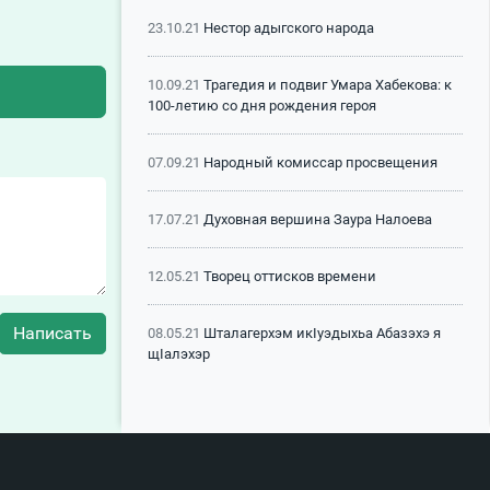
23.10.21
Нестор адыгского народа
10.09.21
Трагедия и подвиг Умара Хабекова: к
100-летию со дня рождения героя
07.09.21
Народный комиссар просвещения
17.07.21
Духовная вершина Заура Налоева
12.05.21
Творец оттисков времени
Написать
08.05.21
Шталагерхэм икIуэдыхьа Абазэхэ я
щIалэхэр
14.01.21
Исполненный долг Кадыра Натхо
27.12.25
Выставка в Дамаске посвящена
истории и наследию черкесов