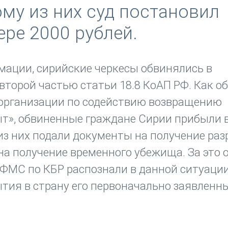
му из них суд постановил
ре 2000 рублей.
рмации, сирийские черкесы обвинялись в
торой частью статьи 18.8 КоАП РФ. Как о
й организации по содействию возвращению
ыт», обвиненные граждане Сирии прибыли 
 из них подали документы на получение ра
на получение временного убежища. За это 
УФМС по КБР распознали в данной ситуаци
тия в страну его первоначально заявленн