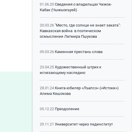
01.06.20
Сведения о владельцах Чижок-
Кабак (Чыжьокъуей)
20.03.26
"Место, где солнце не знает заката":
Кавказская война в поэтическом
осмыслении Латмира Пшукова
09.03.26
Каменная пристань слова
23.04.25
Художественный штрих к
исчезающему наследию
28.01.24
Книга-юбиляр «Лъапсэ» («Истоки»)
Алима Кешокова
05.12.22
Преодоление
29.11.21
Университет через пединститут