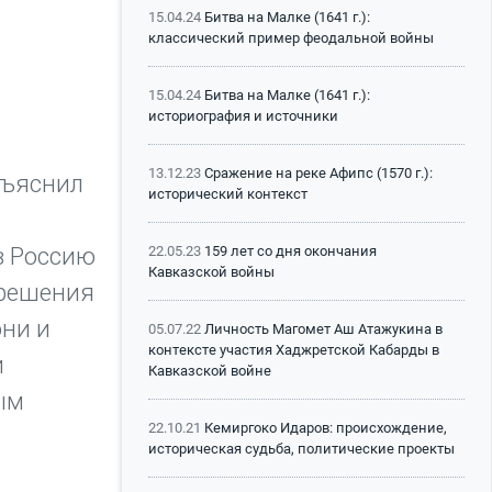
15.04.24
Битва на Малке (1641 г.):
классический пример феодальной войны
15.04.24
Битва на Малке (1641 г.):
историография и источники
13.12.23
Сражение на реке Афипс (1570 г.):
бъяснил
исторический контекст
в Россию
22.05.23
159 лет со дня окончания
Кавказской войны
зрешения
они и
05.07.22
Личность Магомет Аш Атажукина в
контексте участия Хаджретской Кабарды в
и
Кавказской войне
ым
22.10.21
Кемиргоко Идаров: происхождение,
историческая судьба, политические проекты