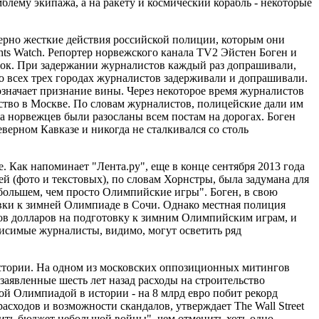
блему экипажа, а на ракету и космический корабль - некоторые
ерно жесткие действия российской полиции, которым они
hts Watch. Репортер норвежского канала TV2 Эйстен Боген и
ток. При задержании журналистов каждый раз допрашивали,
о всех трех городах журналистов задерживали и допрашивали.
 означает признание вины. Через некоторое время журналистов
ьство в Москве. По словам журналистов, полицейские дали им
на норвежцев были разосланы всем постам на дорогах. Боген
Северном Кавказе и никогда не сталкивался со столь
 Как напоминает "Лента.ру", еще в конце сентября 2013 года
й (фото и текстовых), по словам Хорнстры, была задумана для
о большем, чем просто Олимпийские игры". Боген, в свою
вки к зимней Олимпиаде в Сочи. Однако местная полиция
ов долларов на подготовку к зимним Олимпийским играм, и
висимые журналисты, видимо, могут осветить ряд
истории. На одном из московских оппозиционных митингов
аявленные шесть лет назад расходы на строительство
ной Олимпиадой в истории - на 8 млрд евро побит рекорд
асходов и возможности скандалов, утверждает The Wall Street
печить бюджет небольшой войны", чем отменить хоть одно