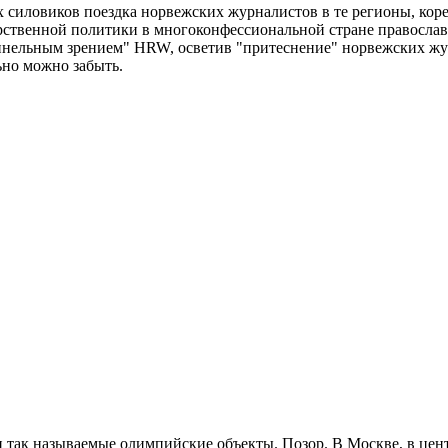
х силовиков поездка норвежских журналистов в те регионы, коре
арственной политики в многоконфессиональной стране православ
оннельным зрением" HRW, осветив "притеснение" норвежских жур
льно можно забыть.
эти так называемые олимпийские объекты. Позор. В Москве, в цен