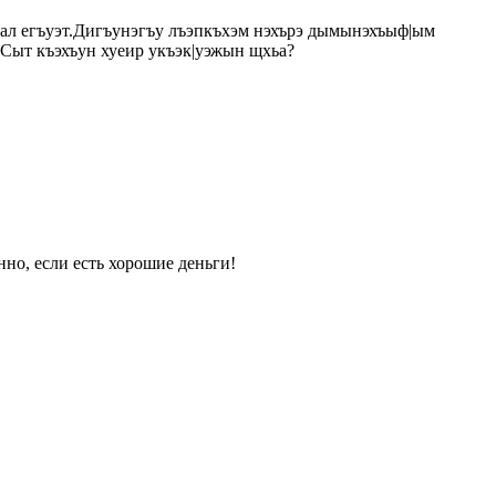
ал егъуэт.Дигъунэгъу лъэпкъхэм нэхърэ дымынэхъыф|ым
Сыт къэхъун хуеир укъэк|уэжын щхьа?
нно, если есть хорошие деньги!