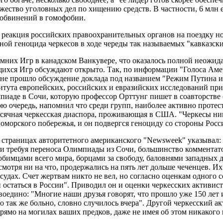
жество уголовных дел по хищению средств. В частности, 6 млн 
т обвинений в гомофобии.
ая реакция российских правоохранительных органов на поездку н
ой геноцида черкесов в ходе череды так называемых "кавказски
мних Игр в канадском Ванкувере, что оказалось полной неожида
ющихся Игр обсуждают открыто. Так, по информации "Голоса Ам
е прошло обсуждение доклада под названием "Режим Путина и 
итута европейских, российских и евразийских исследований пр
пиаде в Сочи, которую профессор Орттунг пишет в соавторстве 
 очередь, напомнил что среди групп, наиболее активно проте
тысячная черкесская диаспора, проживающая в США. "Черкесы ни
номорского побережья, и он подвергся геноциду со стороны Росс
а страницах авторитетного американского "Newsweek" указывал: 
и требуя переноса Олимпиады из Сочи, большинство комментато
любимцами всего мира, борцами за свободу, баловнями западных
мотря ни на что, продержались на пять лет дольше чеченцев. Их
удах. Счет жертвам никто не вел, но согласно оценкам одного 
таться в России". Приводил он и оценки черкесских активистов
едино: "Многие наши друзья говорят, что прошло уже 150 лет и 
о так же больно, словно случилось вчера". Другой черкесский а
прямо на могилах ваших предков, даже не имея об этом никакого