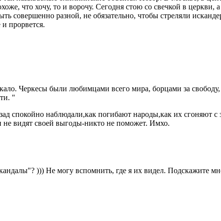
оже, что хочу, то и ворочу. Сегодня стою со свечкой в церкви,
быть совершенно разной, не обязательно, чтобы стреляли искан
 и прорвется.
никало. Черкесы были любимцами всего мира, борцами за свободу
ти. "
ад спокойно наблюдали,как погибают народы,как их сгоняют с з
и не видят своей выгоды-никто не поможет. Имхо.
ндалы"? ))) Не могу вспомнить, где я их видел. Подскажите мне