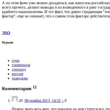
А на этом фоне уже можно догадаться, как напугала российски
всего прочего, делают выводы и из возведенного в ранг госуд
крайнего национализма. И тот факт, что давно страдающая "т
фактор", еще не означает, что о самом этом факторе действите
ЭХО
Нурани
сочи
олимпиада
геноцид
россия
скандалы
12
Комментарии
20
08 ноября 2013, 14:32
↓
0
Нужно звать весь мир, что показать на чем стрится все 