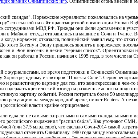
ядущих зимних Олимпийских игр
. Олимпийский огонь внесен в эм
йский скандал". Норвежские журналисты пожаловались на чрезм
а.ру" со ссылкой на сайт правозащитной организации Human Rig
лись сотрудниками МВД РФ. Трижды они были доставлены в учас
и в Майкоп, откуда отправились на машине в Сочи и Туапсе. В
а когда норвежец отказался, полицейский заявил ему, что отказ
. До этого Богену и Эюну пришлось звонить в норвежское посол
то Боген и Эюн внесены в некий "черный список". Ориентировки 
к как он работал в России, начиная с 1995 года, в том числе на 
й с журналистами, во время подготовки к Сочинской Олимпиаде.
у Хорнстре, одному из авторов "Проекта Сочи". Серия репортаже
вную и реалистичную картину для тех, кто заинтересован в чем-т
и содержать критический взгляд на различные аспекты подгото
ктивную картину событий. Россия потратила более 50 миллиард
вою репутацию на международной арене, пишет Reuters. А неза
 и российской власти крайне отрицательно.
звали едва ли не самыми затратными и самыми скандальными в 
го российского выражения "распил бабла". Как уточняют СМИ, з
блей (или 37,5 млрд евро), что сделало Сочи-2014 самой затрат
в подумывал отменить Олимпиаду 1980 года ввиду колоссальных р
ого богаче, несколько свободнее, а "ее лидер готов скорее обес