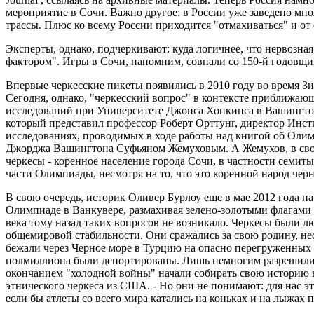
мероприятие в Сочи. Важно другое: в России уже заведено мно
трассы. Плюс ко всему России приходится "отмахиваться" и о
Эксперты, однако, подчеркивают: куда логичнее, что нервозн
фактором". Игры в Сочи, напомним, совпали со 150-й годовщин
Впервые черкесские пикеты появились в 2010 году во время Зи
Сегодня, однако, "черкесский вопрос" в контексте приближа
исследований при Университете Джонса Хопкинса в Вашингтон
который представил профессор Роберт Орттунг, директор Инст
исследованиях, проводимых в ходе работы над книгой об Олим
Джорджа Вашингтона Суфьяном Жемуховым. А Жемухов, в свою
черкесы - коренное население города Сочи, в частности семи
части Олимпиады, несмотря на то, что это коренной народ чер
В свою очередь, историк Оливер Бурлоу еще в мае 2012 года н
Олимпиаде в Ванкувере, размахивая зелено-золотыми флагами 
века тому назад таких вопросов не возникало. Черкесы были 
общемировой стабильности. Они сражались за свою родину, нес
бежали через Черное море в Турцию на опасно перегруженных с
полмиллиона были депортированы. Лишь немногим разрешили ос
окончанием "холодной войны" начали собирать свою историю во
этнического черкеса из США. - Но они не понимают: для нас эт
если бы атлеты со всего мира катались на коньках и на лыжах 