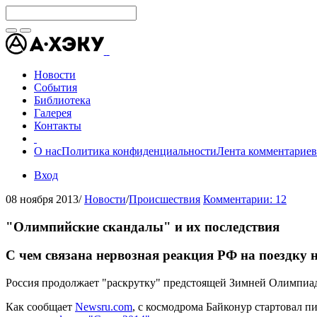
Новости
События
Библиотека
Галерея
Контакты
О нас
Политика конфиденциальности
Лента комментариев
Вход
08 ноября 2013
/
Новости
/
Происшествия
Комментарии: 12
"Олимпийские скандалы" и их последствия
С чем связана нервозная реакция РФ на поездку
Россия продолжает "раскрутку" предстоящей Зимней Олимпиа
Как сообщает
Newsru.com
, с космодрома Байконур стартовал 