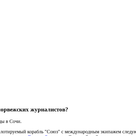
 норвежских журналистов?
ды в Сочи.
пилотируемый корабль "Союз" с международным экипажем следу