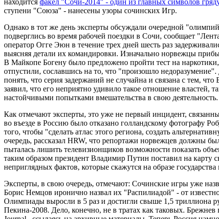
находится
факел "Сочи-2014" - один из главных символов гр
ступени "Союза" - нанесены узоры сочинских Игр.
Однако в тот же день эксперты обсуждали очередной "олимпи
подверглись во время рабочей поездки в Сочи, сообщает "Лент
оператор Огге Эюн в течение трех дней шесть раз задержива
выясняя детали их командировки. Изначально норвежцы прибыл
В Майкопе Богену было предложено пройти тест на наркотики, 
отпустили, сославшись на то, что "произошло недоразумение"
понять, что серия задержаний не случайна и связана с тем, ч
заявил, что его неприятно удивило такое отношение властей, та
настойчивыми попытками вмешательства в свою деятельность.
Как отмечают эксперты, это уже не первый инцидент, связанны
во въезде в Россию было отказано голландскому фотографу Роб
того, чтобы "сделать атлас этого региона, создать альтернати
очередь, рассказал HRW, что репортажи норвежцев должны был
пыталась лишить телевизионщиков возможности показать объе
таким образом президент Владимир Путин поставил на карту с
неприглядных фактов, которые скажутся на образе государства
Эксперты, в свою очередь, отмечают: Сочинские игры уже на
Борис Немцов иронично назвал их "Распилиадой" - от известно
Олимпиады выросли в 5 раз и достигли свыше 1,5 триллиона ру
Пекина-2008. Дело, конечно, не в тратах как таковых. Брежне
Journal , ссылаясь на архивные материалы. Теперь Россия намн