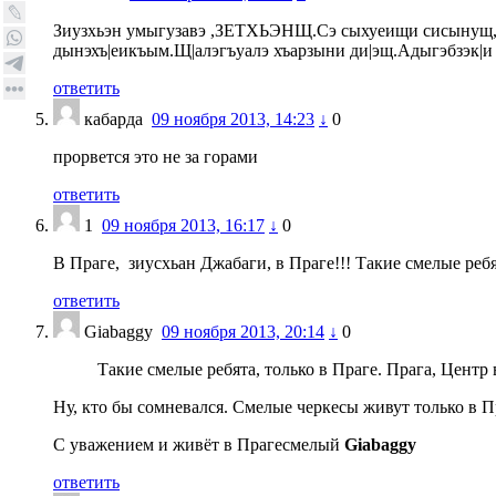
Зиузхьэн умыгузавэ ,ЗЕТХЬЭНЩ.Сэ сыхуеищи сисынущ,уэ
дынэхъ|еикъым.Щ|алэгъуалэ хъарзыни ди|эщ.Адыгэбзэк|и
ответить
кабарда
09 ноября 2013, 14:23
↓
0
прорвется это не за горами
ответить
1
09 ноября 2013, 16:17
↓
0
В Праге, зиусхьан Джабаги, в Праге!!! Такие смелые ребя
ответить
Giabaggy
09 ноября 2013, 20:14
↓
0
Такие смелые ребята, только в Праге. Прага, Центр 
Ну, кто бы сомневался. Смелые черкесы живут только в Пр
С уважением и живёт в Прагесмелый
Giabaggy
ответить