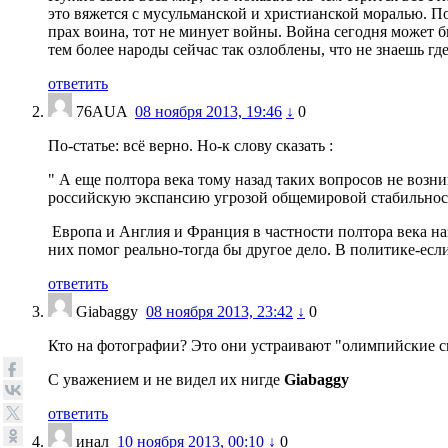
это вяжется с мусульманской и христианской моралью. Пох
прах воина, тот не минует войны. Война сегодня может 
тем более народы сейчас так озлоблены, что не знаешь где
ответить
76AUA
08 ноября 2013, 19:46
↓
0
По-статье: всё верно. Но-к слову сказать :
" А еще полтора века тому назад таких вопросов не воз
российскую экспансию угрозой общемировой стабильнос
Европа и Англия и Франция в частности полтора века наз
них помог реально-тогда бы другое дело. В политике-есл
ответить
Giabaggy
08 ноября 2013, 23:42
↓
0
Кто на фотографии? Это они устраивают "олимпийские ска
С уважением и не видел их нигде
Giabaggy
ответить
инал
10 ноября 2013, 00:10
↓
0