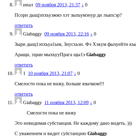
инал
09 ноября 2013, 21:37
↓
0
Псори дыщ|эпхъуэжмэ хэт зыхъумэнур ди лъапсэр?
ответить
Giabaggy
09 ноября 2013, 22:16
↓
0
Зыри дыщ1эпхъуа1ым, Зиусхьэн. Фэ Хэкум фыхуейти къыф
Аращи, зэран мыхъууПрага щы1э
Giabaggy
ответить
1
10 ноября 2013, 21:07
↓
0
Смелости пока не вижу, больше язычком!!!
ответить
Giabaggy
11 ноября 2013, 12:09
↓
0
Смелости пока не вижу
Это невидимая субстанция. Не каждому дано видеть. )))
С уважением и видит субстанцию
Giabaggy