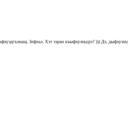
хуэдгъэнащ. Зефхьэ. Хэт зэран къыфхуэхъурэ? ))) Дэ, дыфхуэ