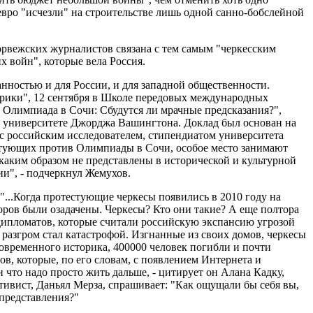
евро "исчезли" на строительстве лишь одной санно-бобслейной
орвежских журналистов связана с тем самым "черкесским
х войн", которые вела Россия.
нностью и для России, и для западной общественности.
ерики", 12 сентября в Школе передовых международных
Олимпиада в Сочи: Сбудутся ли мрачные предсказания?",
и университете Джорджа Вашингтона. Доклад был основан на
с российским исследователем, стипендиатом университета
стующих против Олимпиады в Сочи, особое место занимают
каким образом не представлены в исторической и культурной
ии", - подчеркнул Жемухов.
"...Когда протестующие черкесы появились в 2010 году на
ров были озадачены. Черкесы? Кто они такие? А еще полтора
 дипломатов, которые считали российскую экспансию угрозой
 разгром стал катастрофой. Изгнанные из своих домов, черкесы
современного историка, 400000 человек погибли и почти
, которые, по его словам, с появлением Интернета и
что надо просто жить дальше, - цитирует он Алана Кадку,
ктивист, Даньял Мерза, спрашивает: "Как ощущали бы себя вы,
 представления?"