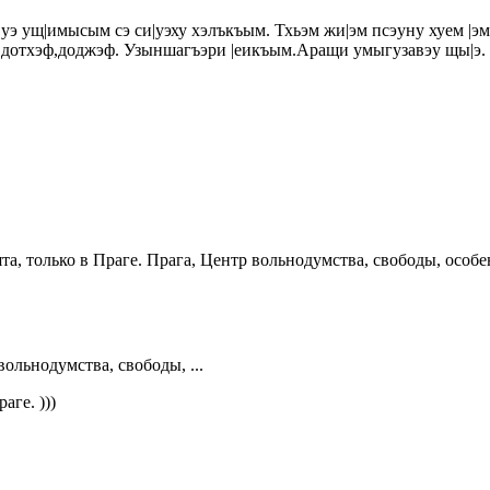
 ущ|имысым сэ си|уэху хэлъкъым. Тхьэм жи|эм псэуну хуем |эм
 дотхэф,доджэф. Узыншагъэри |еикъым.Аращи умыгузавэу щы|э. 
та, только в Праге. Прага, Центр вольнодумства, свободы, особе
вольнодумства, свободы, ...
аге. )))