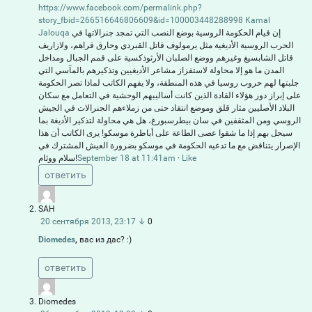
https://www.facebook.com/permalink.php?
story_fbid=266516646806609&id=100003448288998
Kamal
Jalouqa
إن قيام الحكومة الروسية بوضع النصب التي تمجد جنرالاتها في
الحرب الروسية الأديغية مثل يرمولوف قاتل القبردي وحارق قراهم، ولازاريف
قاتل الشابسيغ وغيرهم ووضع الصلبان الأرثوذكسية على قمم الجبال ومداخل
المدن ما هو إلا محاولة لاستفزاز مشاعر الأديغيين وتذكيرهم بالمآسي التي
جلبتها لهم حروب روسيا في هذه المنطقة، ولا يفهم الكاتب لماذا تصر الحكومة
على إبراز دور هؤلاء القادة الذين كانت أساليبهم الوحشية في التعامل مع سكان
البلاد الأصليين مثار قلق وموضع انتقاد حتى من زملاءهم الجنرالات في الجيش
الروسي ومن المثقفين في سان بيطرسبورغ، هل هي محاولة لتذكير الأديغة بما
سيحل بهم إذا ما شقوا عصى الطاعة على أباطرة موسكو! يرى الكاتب أن هذا
الإصرار يتناقض مع ما تدعيه الحكومة في موسكو بضرورة العيش المشترك في
سلام ووئام!
September 18 at 11:41am
·
Like
ответить
SAH
20 сентября 2013, 23:17
↓
0
Diomedes
,
вас из дас? :)
ответить
Diomedes