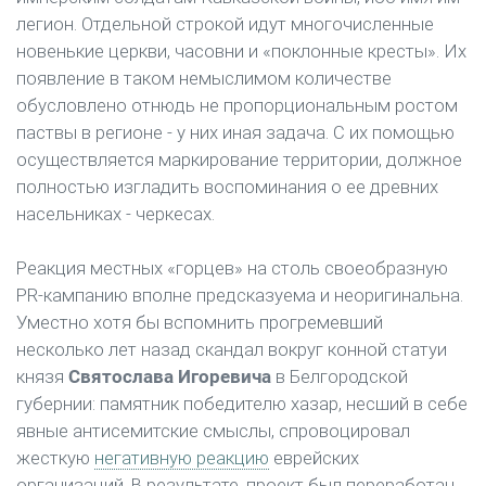
легион. Отдельной строкой идут многочисленные
новенькие церкви, часовни и «поклонные кресты». Их
появление в таком немыслимом количестве
обусловлено отнюдь не пропорциональным ростом
паствы в регионе - у них иная задача. С их помощью
осуществляется маркирование территории, должное
полностью изгладить воспоминания о ее древних
насельниках - черкесах.
Реакция местных «горцев» на столь своеобразную
PR-кампанию вполне предсказуема и неоригинальна.
Уместно хотя бы вспомнить прогремевший
несколько лет назад скандал вокруг конной статуи
князя
Святослава Игоревича
в Белгородской
губернии: памятник победителю хазар, несший в себе
явные антисемитские смыслы, спровоцировал
жесткую
негативную реакцию
еврейских
организаций. В результате, проект был переработан