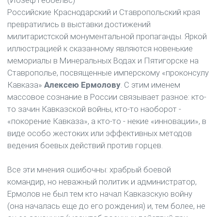
(Йозеф Геббельс)
Российские Краснодарский и Ставропольский края
превратились в выставки достижений
милитаристской монументальной пропаганды. Яркой
иллюстрацией к сказанному являются новенькие
мемориалы в Минеральных Водах и Пятигорске на
Ставрополье, посвященные имперскому «проконсулу
Кавказа»
Алексею Ермолову
. С этим именем
массовое сознание в России связывает разное: кто-
то зачин Кавказской войны, кто-то наоборот -
«покорение Кавказа», а кто-то - некие «инновации», в
виде особо жестоких или эффективных методов
ведения боевых действий против горцев.
Все эти мнения ошибочны: храбрый боевой
командир, но неважный политик и администратор,
Ермолов не был тем кто начал Кавказскую войну
(она началась еще до его рождения) и, тем более, не