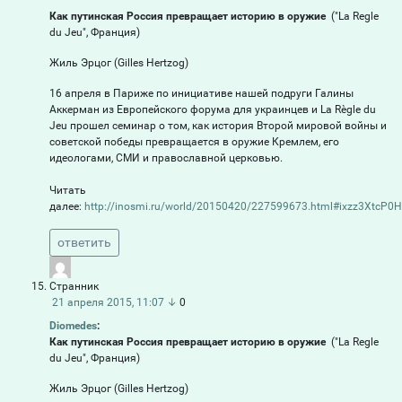
Как путинская Россия превращает историю в оружие
("La Regle
du Jeu", Франция)
Жиль Эрцог (Gilles Hertzog)
16 апреля в Париже по инициативе нашей подруги Галины
Аккерман из Европейского форума для украинцев и La Règle du
Jeu прошел семинар о том, как история Второй мировой войны и
советской победы превращается в оружие Кремлем, его
идеологами, СМИ и православной церковью.
Читать
далее:
http://inosmi.ru/world/20150420/227599673.html#ixzz3XtcP0
ответить
Странник
21 апреля 2015, 11:07
↓
0
Diomedes
:
Как путинская Россия превращает историю в оружие
("La Regle
du Jeu", Франция)
Жиль Эрцог (Gilles Hertzog)