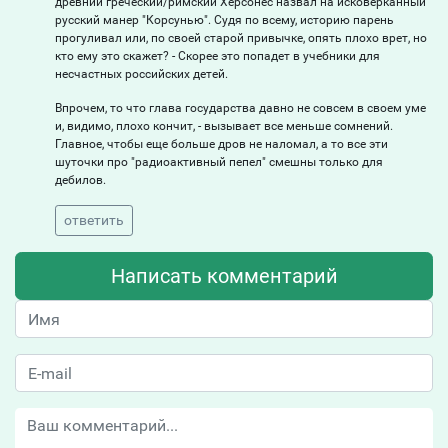
древний греческий/римский Херсонес назвал на исковерканный
русский манер "Корсунью". Судя по всему, историю парень
прогуливал или, по своей старой привычке, опять плохо врет, но
кто ему это скажет? - Скорее это попадет в учебники для
несчастных российских детей.
Впрочем, то что глава государства давно не совсем в своем уме
и, видимо, плохо кончит, - вызывает все меньше сомнений.
Главное, чтобы еще больше дров не наломал, а то все эти
шуточки про "радиоактивный пепел" смешны только для
дебилов.
ответить
Написать комментарий