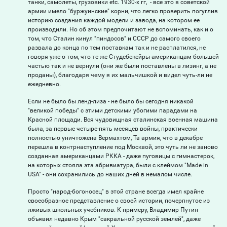
танки, самолеты, грузовики etc. 1930-х гг, - все это в советской
армии имело "буржуинские" корни, что легко проверить погуглив
историю создания каждой модели и завода, на котором ее
производили. Но об этом предпочитают не вспоминать, как и о
том, что Сталин кинул "пиндосов" и СССР до самого своего
развала до конца по тем поставкам так и не расплатился, не
говоря уже о том, что те же Студебекейры американцам большей
частью так и не вернули (они же были поставлены в лизинг, а не
проданы), благодаря чему я их мальчишкой и видел чуть-ли не
ежедневно.
Если не было бы ленд-лиза - не было бы сегодня никакой
"великой победы" с этими детскими убогими парадами на
Красной площади. Вся чудовищная сталинская военная машина
была, за первые четыре-пять месяцев войны, практически
полностью уничтожена Вермахтом, Та армия, что в декабре
перешла в контрнаступление под Москвой, это чуть ли не заново
созданная американцами РККА - даже пуговицы с гимнастерок,
на которых стояла эта абривиатура, были с клеймом "Made in
USA" - они сохранились до наших дней в немалом числе.
Просто "народ-богоносец" в этой стране всегда имел крайне
своеобразное представление о своей истории, почерпнутое из
лживых школьных учебников. К примеру, Владимир Путин
объявил недавно Крым "сакральной русской землей", даже