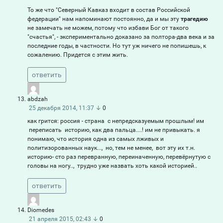
То же что "Северный Кавказ входит в состав Российской
федерации" нам напоминают постоянно, да и мы эту
трагедию
не замечать не можем, потому что избави Бог от такого
"счастья", - экспериментально доказано за полтора-два века и за
последние годы, в частности. Но тут уж ничего не попишешь, к
сожалению. Придется с этим жить.
ответить
abdzah
25 декабря 2014, 11:37
↓
0
как грится: россия - страна с непредсказуемым прошлым! им
переписать историю, как два пальца....! им не привыкать. я
понимаю, что история одна из самых лживых и
политизорованных наук..., но, тем не менее, вот эту их т.н.
историю- сто раз перевранную, переиначенную, перевёрнутую с
головы на ногу.., трудно уже назвать хоть какой историей..
ответить
Diomedes
21 апреля 2015, 02:43
↓
0