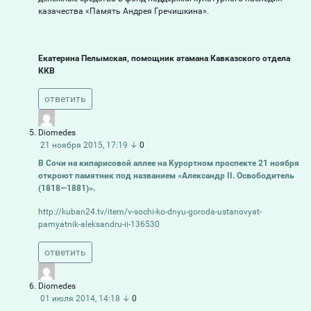
казачества «Память Андрея Гречишкина».
Екатерина Пелымская, помощник атамана Кавказского отдела
ККВ
ответить
Diomedes
21 ноября 2015, 17:19
↓
0
В Сочи на кипарисовой аллее на Курортном проспекте 21 ноября
откроют памятник под названием «Александр II. Освободитель
(1818—1881)».
http://kuban24.tv/item/v-sochi-ko-dnyu-goroda-ustanovyat-
pamyatnik-aleksandru-ii-136530
ответить
Diomedes
01 июля 2014, 14:18
↓
0