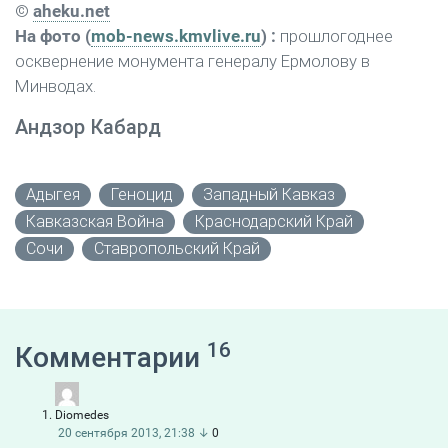
©
aheku.net
На фото (
mob-news.kmvlive.ru
) :
прошлогоднее
осквернение монумента генералу Ермолову в
Минводах.
Андзор Кабард
Адыгея
Геноцид
Западный Кавказ
Кавказская Война
Краснодарский Край
Сочи
Ставропольский Край
16
Комментарии
Diomedes
20 сентября 2013, 21:38
↓
0