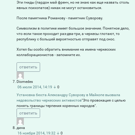
Эти гниды (пардон май френч, но не знаю как еще назвать столь
явных психопатов) никак не могут остановиться.
После памятника Романову - памятник Суворову.
Символизм в политике имеет большое значение. Понятное дело,
что если такое проходит раз-два-три, а черкесы глотают, то
республику с большей вероятностью отправят под снос.
Хотел бы особо обратить внимание на имена черкесских
коллаборационистов - запомните их.
ответить
Diomedes
06 июля 2014, 14:19
↓
0
Установка бюста Александру Суворову в Майкопе вызвала
недовольство черкесских активистов
"Это провокация с целью
понять границы терпения коренных народов".
ответить
дина
16 ноября 2014, 19:32
↓
0