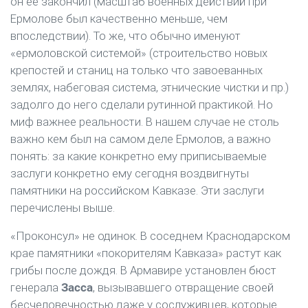
он ее закончил (масштаб военных действий при
Ермолове был качественно меньше, чем
впоследствии). То же, что обычно именуют
«ермоловской системой» (строительство новых
крепостей и станиц на только что завоеванных
землях, набеговая система, этнические чистки и пр.)
задолго до него сделали рутинной практикой. Но
миф важнее реальности. В нашем случае не столь
важно кем был на самом деле Ермолов, а важно
понять: за какие конкретно ему приписываемые
заслуги конкретно ему сегодня воздвигнуты
памятники на российском Кавказе. Эти заслуги
перечислены выше.
«Проконсул» не одинок. В соседнем Краснодарском
крае памятники «покорителям Кавказа» растут как
грибы после дождя. В Армавире установлен бюст
генерала
Засса
, вызывавшего отвращение своей
бесчеловечностью даже у сослуживцев, которые