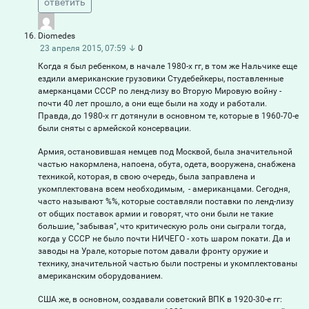
ответить
Diomedes
23 апреля 2015, 07:59
↓
0
Когда я был ребенком, в начале 1980-х гг, в том же Нальчике еще
ездили американские грузовики Студебейкеры, поставленные
амерканцами СССР по ленд-лизу во Вторую Мировую войну -
почти 40 лет прошло, а они еще были на ходу и работали.
Правда, до 1980-х гг дотянули в основном те, которые в 1960-70-е
были сняты с армейской консервации.
Армия, остановившая немцев под Москвой, была значительной
частью накормлена, напоена, обута, одета, вооружена, снабжена
техникой, которая, в свою очередь, была заправлена и
укомплектована всем необходимым, - американцами. Сегодня,
часто называют %%, которые составляли поставки по ленд-лизу
от общих поставок армии и говорят, что они были не такие
большие, "забывая", что критическую роль они сыграли тогда,
когда у СССР не было почти НИЧЕГО - хоть шаром покати. Да и
заводы на Урале, которые потом давали фронту оружие и
технику, значительной частью были пострены и укомплектованы
американским оборудованием.
США же, в основном, создавали советский ВПК в 1920-30-е гг: