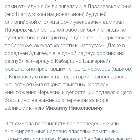
сами отнюдь не были ангелами; в Лазаревском р-не
(экс-Шапсугском национальном) будущей
олимпийской столицы Сочи увековечен адмирал
Лазарев
, чьей основной работой были отнюдь не
путешествия в Антарктику, а десанты на черкесском
побережье, аккурат «в гости к шапсугам». Даже в
соседней Адыгее, т.е. в одной из двух российских
республик (наряду с Кабардино-Балкарией)
официально
признавших геноцид
черкесов (адыгов)
в Кавказскую войну, на территории православного
монастыря был открыт памятник куратору
уничтожения Черкесии и депортации подавляющего
большинства выживших черкесов за море -
великому князю
Михаилу Николаевичу
.
Нет смысла перечислять все возведенные или
анонсированные недавно властями памятники
имперским солдатам Кавказской войны, ибо имя им -