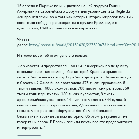
16 апреля в Париже по инициативе нашей подруги Галины
Аккерман из Европейского форума для украинцев и La Règle du
Jeu прошел семинар о том, как история Второй мировой войны и
советской победы превращается в оружие Кремлем, его
идеологами, СМИ и православной церковью.
Читать
далее:
http://inosmi.ru/world/20150420/227599673.html#ixzz3XtcP0
Интересно, вот об этом узнаю впервые:
"Забывается и предоставленная СССР Америкой по ленд-лизу
огромная военная помощь, без которой Красная армия не
смогла бы переломить ход борьбы и проиграла. За четыре года
в Советский Союз было поставлено 375 тысяч грузовиков, 5
тысяч танков, 1900 локомотивов, 700 тысяч тонн рельсов, 350
тысяч тонн взрывчатки, 130 тысяч пулеметов, 8 тысяч
артиллерийских установок, 14 тысяч самолетов, 344 судна, 5
миллионов тонн продовольствия, 2,6 миллиона тонн стали и
горы самого разного оборудования. Самый большой
бесплатный арсенал за всю историю. Об этом, разумеется, не
говорят ни слова. В России все или почти все это предпочитают
игнорировать. "