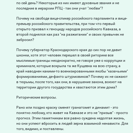
по сей день? Некоторые из них имеют духовные звания и не
последние в иерархии РПЦ - так они учат "любви"?
Почему на свободе вице-спикер российского парламента и вице-
премьер российского правительства, при том что первый
открыто призвал к геноциду народов российского Кавказа, а
второй поднялся как раз "на разжигании" и своих привычек не
забросил?
Почему губернатор Краснодарского края до сих пор не давит
шконки, хотя этот человек перешел в своей риторике все
мыслимые границы неоднократно, не говоря уже о коррупции и
криминале, которые вскрыла та же Кущевка на всю страну, а
край наводнен какими-то военизированными якобы "казачьими"
формированиями, де-факто штурмовиков? Почему их не сажают
в тюрьмы, после того, как они, в нарушение закона, воюют на
территории другого государства и хвастаются этим дома?
Риторические вопросы.
Рано или поздно краску сменят гранатомет и динамит - это
понятно любому, кто живет на Кавказе и это не "призыв" - просто
прогноз. Этим памятникам все равно суждена недолгая жизнь,
но они успеют вбросить в людей зерна взаимной ненависти. Для
того, видимо, и поставлены.