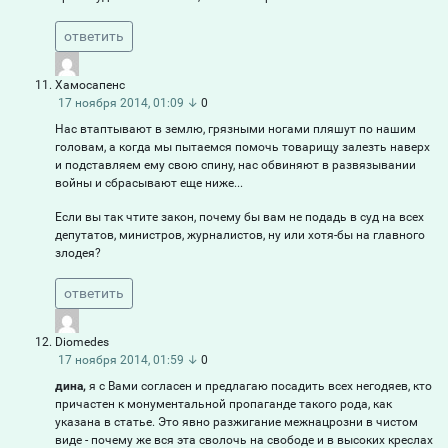
ответить
Хамосапенс
17 ноября 2014, 01:09
↓
0
Нас втаптывают в землю, грязными ногами пляшут по нашим
головам, а когда мы пытаемся помочь товарищу залезть наверх
и подставляем ему свою спину, нас обвиняют в развязывании
войны и сбрасывают еще ниже...
Если вы так чтите закон, почему бы вам не подадь в суд на всех
депутатов, министров, журналистов, ну или хотя-бы на главного
злодея?
ответить
Diomedes
17 ноября 2014, 01:59
↓
0
дина,
я с Вами согласен и предлагаю посадить всех негодяев, кто
причастен к монументальной пропаганде такого рода, как
указана в статье. Это явно разжигание межнацрозни в чистом
виде - почему же вся эта сволочь на свободе и в высоких креслах