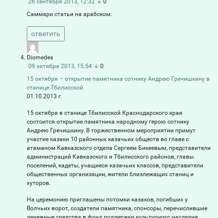
26 сентября 2013, 12:32
↓
0
Саммари статьи на арабском.
ответить
Diomedes
09 октября 2013, 15:54
↓
0
15 октября – открытие памятника сотнику Андрею Гречишкину в
станице Тбилисской
01.10.2013 г.
15 октября в станице Тбилисской Краснодарского края
состоится открытие памятника народному герою сотнику
Андрею Гречишкину. В торжественном мероприятии примут
участие казаки 10 районных казачьих обществ во главе с
атаманом Кавказского отдела Сергеем Бикеевым, представители
администраций Кавказского и Тбилисского районов, главы
поселений, кадеты, учащиеся казачьих классов, представители
общественных организации, жители близлежащих станиц и
хуторов.
На церемонию приглашены потомки казаков, погибших у
Волчьих ворот, создатели памятника, спонсоры, перечислившие
денежные средства в фонд поддержки культурного наследия