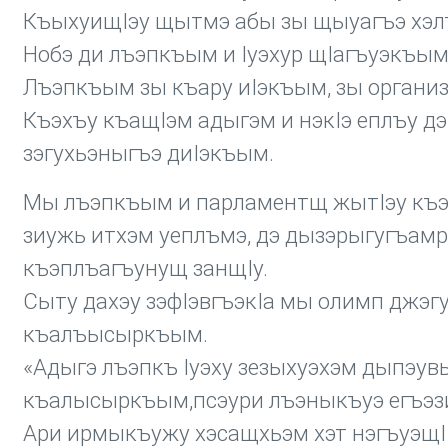
КъыхуищIэу щытмэ абы зы щыуагъэ хэлъ
Нобэ ди лъэпкъым и Iуэхур щIагъуэкъы
Лъэпкъым зы къару иIэкъым, зы органи
Къэхъу къащIэм адыгэм и нэкIэ еплъу д
зэгухьэныгъэ диIэкъым.
Мы лъэпкъым и парламентщ жытIэу къэтл
зиужь итхэм уеплъмэ, дэ дызэрыгугъамр
къэплъагъунущ занщIу.
Сыту дахэу зэфIэвгъэкIа мы олимп джэг
къалъысыркъым.
«Адыгэ лъэпкъ Iуэху зезыхуэхэм дыпэув
къалысыркъым,псэури лъэныкъуэ егъэзи
Ари ирмыкъужу хэсащхьэм хэт нэгъуэщI 