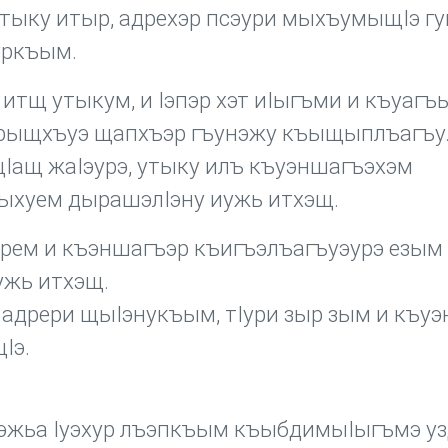
утыку итыр, адрехэр псэури мыхъумыщIэ г
уркъым.
 итщ утыкум, и Iэпэр хэт иIыгъми и къуагъ
урыщхъуэ щапхъэр гъунэжу къыщыплъагъу
Iащ жаIэурэ, утыку илъ къуэншагъэхэм
ыхуем дырашэлIэну иужь итхэщ.
рем и къэншагъэр къигъэлъагъуэурэ езым
ужь итхэщ.
дрери щыIэнукъым, тIури зыр зым и къу
Iэ.
эжьа Iуэхур лъэпкъым къыбдимыIыгъмэ у