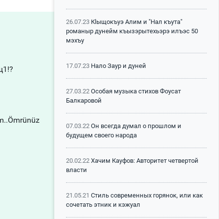
26.07.23
Кlыщокъуэ Алим и "Нал къута"
романыр дунейм къызэрытехьэрэ илъэс 50
мэхъу
17.07.23
Нало Заур и дуней
щ1!?
27.03.22
Особая музыка стихов Фоусат
Балкаровой
em..Ömrünüz
07.03.22
Он всегда думал о прошлом и
будущем своего народа
20.02.22
Хачим Кауфов: Авторитет четвертой
власти
21.05.21
Стиль современных горянок, или как
сочетать этник и кэжуал