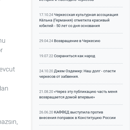
17.10.24
Черкесская культурная ассоциация
Кёльна (Германия) отметила красивый
юбилей - 50 лет со дня основания
nu
29.04.24
Возвращение в Черкесию
or
19.07.22
Сохраниться как народ
mevcut
24.10.20
Джем Оздемир: Наш долг - спасти
черкесов от забвения.
adan
21.08.20
«Через эту публикацию часть меня
возвращается домой впервые»
26.06.20
КАФФЕД выступила против
внесения поправок в Конституцию России
mazsın,