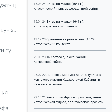
15.04.24
Битва на Малке (1641 г.):
ъуэлъщ.
классический пример феодальной войны
15.04.24
Битва на Малке (1641 г.):
историография и источники
хъун зы
13.12.23
Сражение на реке Афипс (1570 г.):
исторический контекст
иIэу
22.05.23
159 лет со дня окончания
Кавказской войны
05.07.22
Личность Магомет Аш Атажукина в
контексте участия Хаджретской Кабарды в
Кавказской войне
ыри
22.10.21
Кемиргоко Идаров: происхождение,
историческая судьба, политические проекты
нафэ