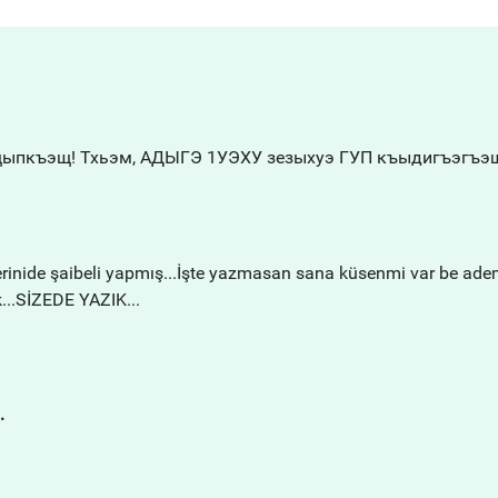
у щыпкъэщ! Тхьэм, АДЫГЭ 1УЭХУ зезыхуэ ГУП къыдигъэгъэ
erinide şaibeli yapmış...İşte yazmasan sana küsenmi var be ad
...SİZEDE YAZIK...
.