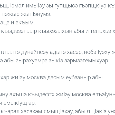
щ, Iэмал имыIэу зы гупщысэ гъэпщкIуа к
м пэжыр жытIэнумэ.
зацэ иIэкъым.
э къыдэзэгъыр къыхэзыхын абы и телъхьэ 
ъытэ дунейпсэу адыгэ хасэр, нобэ Iуэху ж
э абы зырахуэмрэ зыкIэ зэрызэтемыхуэр
ухэр жиIэу москва дэсым еубзэныр абы
ыну ахъшэ къыдефт» жиIэу москва елъэIун
 емыкIущ ар.
къэрал хасэхэм ямыщIэхэу, абы я цIэкIэ у