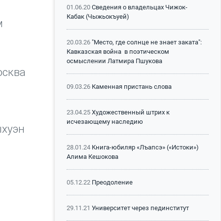
01.06.20
Сведения о владельцах Чижок-
Кабак (Чыжьокъуей)
м
20.03.26
"Место, где солнце не знает заката":
Кавказская война в поэтическом
осмыслении Латмира Пшукова
осква
09.03.26
Каменная пристань слова
23.04.25
Художественный штрих к
исчезающему наследию
ыхуэн
28.01.24
Книга-юбиляр «Лъапсэ» («Истоки»)
Алима Кешокова
05.12.22
Преодоление
29.11.21
Университет через пединститут