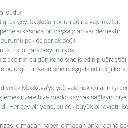
al şudur;
ğı bir şeyi başkaları onun adına yapmazlar.
 perde arkasında bir başka plan var demektir.
durumu pek de parlak değil.
üçlü bir organizasyonu yok.
 dçb.nin bu gün kendisine iş edinip uğraştığı
le bu örgütün kendisine meşgale edindiği konul
” diyerek Moskova’ya yağ yakmak onların işi deği
e fişlemek üzere bize maddi kaynak sağlayın diye
i. Her şey bir yana, bu çok büyük bir ayıptır k
n rızası olmadan haberi olmadan onlar adına b