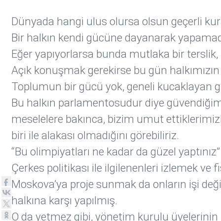
Dünyada hangi ulus olursa olsun geçerli kur
Bir halkın kendi gücüne dayanarak yapamadı
Eğer yapıyorlarsa bunda mutlaka bir terslik,
Açık konuşmak gerekirse bu gün halkımızın 
Toplumun bir gücü yok, geneli kucaklayan g
Bu halkın parlamentosudur diye güvendiğimiz
meselelere bakınca, bizim umut ettiklerimiz
biri ile alakası olmadığını görebiliriz.
“Bu olimpiyatları ne kadar da güzel yaptınız
Çerkes politikası ile ilgilenenleri izlemek v
Moskova’ya proje sunmak da onların işi değild
halkına karşı yapılmış.
O da yetmez gibi, yönetim kurulu üyelerini