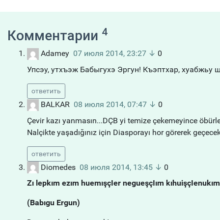
4
Комментарии
Adamey
07 июля 2014, 23:27
↓
0
Упсэу, утхъэж Бабыгухэ Эргун! Къэптхар, хуабжь
ответить
BALKAR
08 июля 2014, 07:47
↓
0
Çevir kazı yanmasın...DÇB yi temize çekemeyince öbürl
Nalçikte yaşadığınız için Diasporayı hor görerek geçecek
ответить
Diomedes
08 июля 2014, 13:45
↓
0
Zı lepkım ezım huemışçIer negueşçIım kıhuişçIenukım
(Babıgu Ergun)