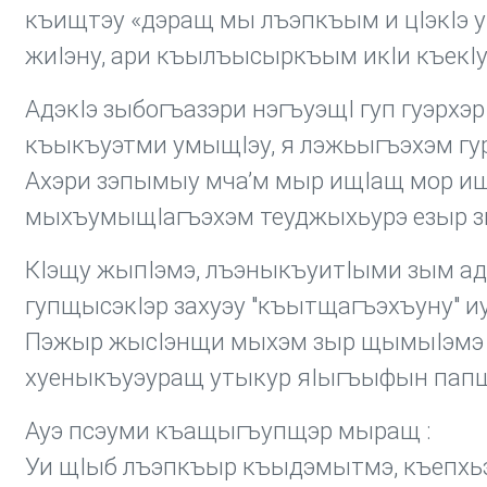
къищтэу «дэращ мы лъэпкъым и цIэкIэ 
жиIэну, ари къылъысыркъым икIи къекI
АдэкIэ зыбогъазэри нэгъуэщI гуп гуэрхэр
къыкъуэтми умыщIэу, я лэжьыгъэхэм г
Ахэри зэпымыу мча’м мыр ищIащ мор ищ
мыхъумыщIагъэхэм теуджыхьурэ езыр з
КIэщу жыпIэмэ, лъэныкъуитIыми зым ад
гупщысэкIэр захуэу "къытщагъэхъуну" и
Пэжыр жысIэнщи мыхэм зыр щымыIэмэ а
хуеныкъуэуращ утыкур яIыгъыфын папщ
Ауэ псэуми къащыгъупщэр мыращ :
Уи щIыб лъэпкъыр къыдэмытмэ, къепхь