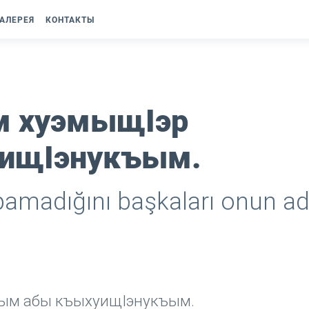
АЛЕРЕЯ
КОНТАКТЫ
м хуэмыщIэр
ищIэнукъым.
apamadığını başkaları onun a
Iым абы къыхуищIэнукъым.