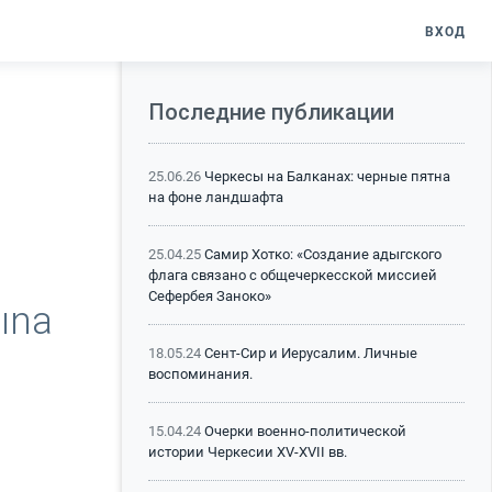
ВХОД
Последние публикации
25.06.26
Черкесы на Балканах: черные пятна
на фоне ландшафта
25.04.25
Самир Хотко: «Создание адыгского
флага связано с общечеркесской миссией
Сефербея Заноко»
dına
18.05.24
Сент-Сир и Иерусалим. Личные
воспоминания.
15.04.24
Очерки военно-политической
истории Черкесии XV-XVII вв.