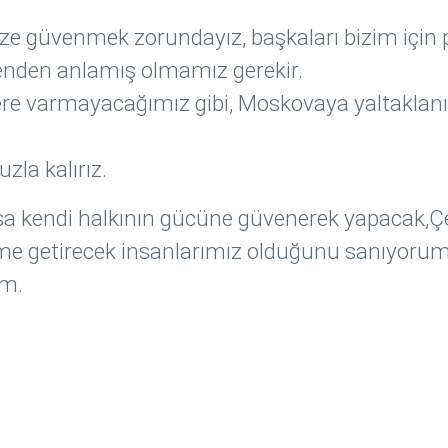
ze güvenmek zorundayız, başkaları bizim için
enden anlamış olmamız gerekir.
yere varmayacağımız gibi, Moskovaya yaltaklan
la kalırız.
 kendi halkının gücüne güvenerek yapacak,Ç
eme getirecek insanlarımız olduğunu sanıyoru
um.