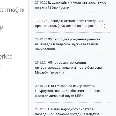
27.10.25
ЩоджэнцIыкIу Алий къызэралъхурэ
илъэси 125-рэ ирокъу!
 parmağını
17.01.25
Леонид Шогенов: поэт, гражданин,
ıp
просветитель (к 90-летию со дня рождения)
25.12.24
95 лет со дня рождения ученого-
языковеда и педагога Гяургиева Хатики
Закираевича
erkes
25.12.24
95 лет со дня рождения
m.
литературоведа, педагога, поэта Сокурова
Мусарби Гисовича
30.10.24
В КБГУ прошел вечер памяти
«Шурдумов Газали Касботович – человек-
эпоха химической науки КБР»
27.12.23
Памяти народного писателя
Кабардино-Балкарии Мухадина Кандура