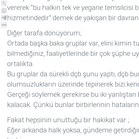
vererek “bu halkın tek ve yegane temsilcisi bi
hizmetindedir” demek de yakışan bir davranı
Diğer tarafa dönüyorum;
Ortada başka baka gruplar var, elini kimin 
bilmediğiniz, faaliyetlerinde bir çok şüphe uy
ortalıkta.
Bu gruplar da sürekli dçb şunu yaptı, dçb bun
olumsuzlukların üzerinde tepinerek bizi kendi
Gerçeği söylemek gerekirse bu iki yanlıştan 
kalacak. Çünkü bunlar birbirlerinin hataların
Fakat hepsinin unuttuğu bir hakikat var ;
Eğer arkanda halk yoksa, gündeme getirdiğin