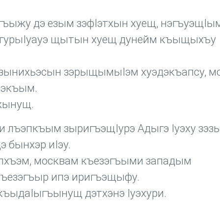
угъыжу дэ езым зэфIэтхын хуещ, нэгъуэщIы
гурыIуауэ щытын хуещ дунейм къыщыхъу
зынихьэсын зэрыщымыIэм хуэдэкъапсу, м
Iэкъым.
жынущ.
и лъэпкъым зыригъэщIурэ Адыгэ Iуэху зэз
 бынхэр иIэу.
пхъэм, москвам къезэгъыми западым
къезэгъыр ипэ иригъэщыфу.
къыдаIыгъынущ дэтхэнэ Iуэхури.