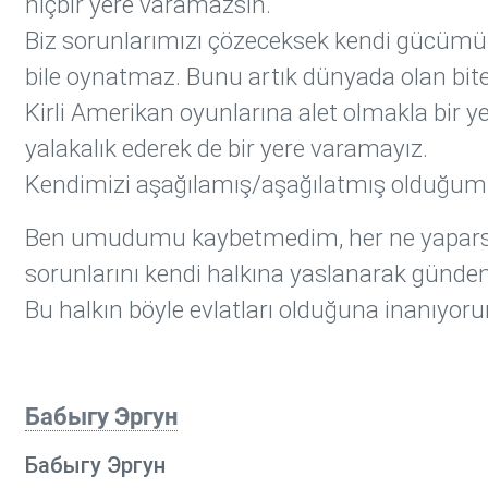
hiçbir yere varamazsın.
Biz sorunlarımızı çözeceksek kendi gücümü
bile oynatmaz. Bunu artık dünyada olan bit
Kirli Amerikan oyunlarına alet olmakla bir 
yalakalık ederek de bir yere varamayız.
Kendimizi aşağılamış/aşağılatmış olduğumuz
Ben umudumu kaybetmedim, her ne yaparsa
sorunlarını kendi halkına yaslanarak günd
Bu halkın böyle evlatları olduğuna inanıyor
Бабыгу Эргун
Бабыгу Эргун