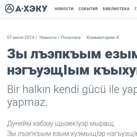
НОВОСТИ
СОБЫТИЯ
БИБЛИОТЕКА
Г
07 июля 2014
/
Новости
/
Политика
Комментарии: 4
Зы лъэпкъым езы
нэгъуэщIым къыху
Bir halkın kendi gücü ile y
yapmaz.
Дунейм хабзэу щызекIуэр мыращ;
Зы лъэпкъым езым хуэмыщIэр нэгъуэщ