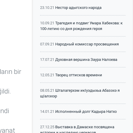
23.10.21
Нестор адыгского народа
10.09.21
Трагедия и подвиг Умара Хабекова: к
100-летию со дня рождения героя
07.09.21
Народный комиссар просвещения
17.07.21
Духовная вершина Заура Налоева
arın bir
12.05.21
Творец оттисков времени
ldi.
08.05.21
Шталагерхэм икIуэдыхьа Абазэхэ я
щIалэхэр
endi
14.01.21
Исполненный долг Кадыра Натхо
27.12.25
Выставка в Дамаске посвящена
eyanat
истории и наследию черкесов