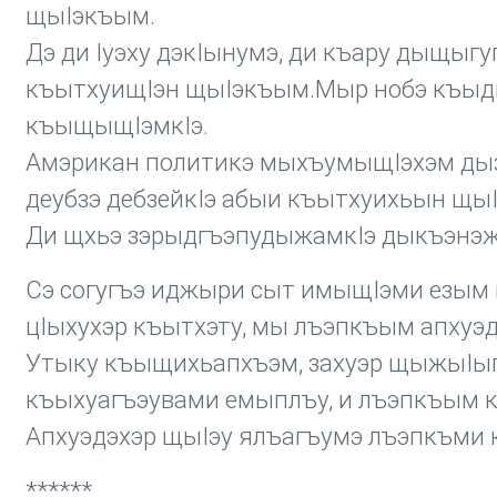
щыIэкъым.
Дэ ди Iуэху дэкIынумэ, ди къару дыщыг
къытхуищIэн щыIэкъым.Мыр нобэ къыд
къыщыщIэмкIэ.
Амэрикан политикэ мыхъумыщIэхэм ды
деубзэ дебзейкIэ абыи къытхуихьын щы
Ди щхьэ зэрыдгъэпудыжамкIэ дыкъэнэ
Сэ согугъэ иджыри сыт имыщIэми езым 
цIыхухэр къытхэту, мы лъэпкъым апхуэдэ
Утыку къыщихьапхъэм, захуэр щыжыIы
къыхуагъэувами емыплъу, и лъэпкъым 
Aпхуэдэхэр щыIэу ялъагъумэ лъэпкъми 
******