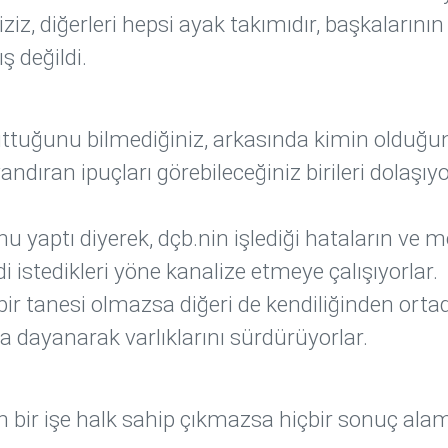
ziz, diğerleri hepsi ayak takımıdır, başkalarının
ş değildi.
tuttuğunu bilmediğiniz, arkasında kimin olduğu
andıran ipuçları görebileceğiniz birileri dolaşıy
u yaptı diyerek, dçb.nin işlediği hataların ve 
 istedikleri yöne kanalize etmeye çalışıyorlar.
bir tanesi olmazsa diğeri de kendiliğinden ort
a dayanarak varlıklarını sürdürüyorlar.
 bir işe halk sahip çıkmazsa hiçbir sonuç ala