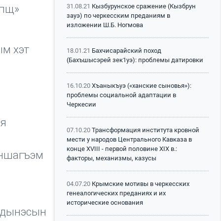
31.08.21
Кызбурунское сражение (Кызбрун
упщ»
зауэ) по черкесским преданиям в
изложении Ш.Б. Ногмова
ым хэт
18.01.21
Бахчисарайский поход
(Бахъшысэрей зек1уэ): проблемы датировки
.
16.10.20
Хъаныкъуэ («ханские сыновья»):
проблемы социальной адаптации в
Черкесии
 я
07.10.20
Трансформация института кровной
мести у народов Центрального Кавказа в
конце XVIII - первой половине XIX в.:
эншагъэм
факторы, механизмы, казусы
04.07.20
Крымские мотивы в черкесских
генеалогических преданиях и их
исторические основания
здынэсын