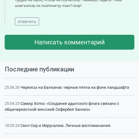
шъегъэпсэу си лъэпкъэгъу лъап1эхэр!
ответить
Написать комментарий
Последние публикации
25.06.26
Черкесы на Балканах: черные пятна на фоне ландшафта
25.04.25
Самир Хотко: «Создание адыгского флага связано с
общечеркесской миссией Сефербея Заноко»
18.05.24
Сент-Сир и Иерусалим. Личные воспоминания.