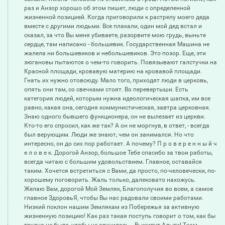
раз и Анзор хорошо об этом пишет, люди с определенной
жизненной позицией. Когда приговорили к растрелу моего деда
вместе с другими людьми. Все плакали, один мой дед встал и
сказал, за что Вы меня убиваете, разорвите мою грудь, выньте
сердце, там написано - большевик. Государственная Машина не
жалела ни большевиков и небольшевиков. Это позор. Еще, эти
зюгановы пытаются о чем-то говорить. Повязывают галстучки на
Красной площади, кровавую материю на кровавой площади.
Гнать их нужно отовсюду. Мало того, приходят люди в церковь,
опять они там, со свечками стоят. Во перевертыши. Есть
категория людей, которым нужна идеологическая шапка, им все
равно, какая она, сегодня коммунистическая, завтра церковная.
Знаю одного бывшего функционера, он не вылезает из церкви.
Кто-то его спросил, как же так? А он не моргнув, в ответ, - всегда
был верующим. Люди же знают, чем он занимался. Но что
интересно, он до сих пор работает. А почему? П р о в е р е н н ы й ч
е л о в е к. Дорогой Анзор, большое Тебе спасибо за твои работы,
всегда читаю с большим удовольствием. Главное, оставайся
таким. Хочется встретиться с Вами, да просто, по-человечески, по-
хорошему поговорить. Жаль только, далековато нахожусь.
Желаю Вам, дорогой Мой Земляк, Благополучия во всем, а самое
главное ЗдоровьЯ, чтобы Вы нас радовали своими работами.
Низкий поклон нашим Землякам из Побережья за активную
жизненную позицию! Как раз такая поступь говорит о том, как бы
трудно не было, чтобы не случилось, - Выживут Адыги! Тхам