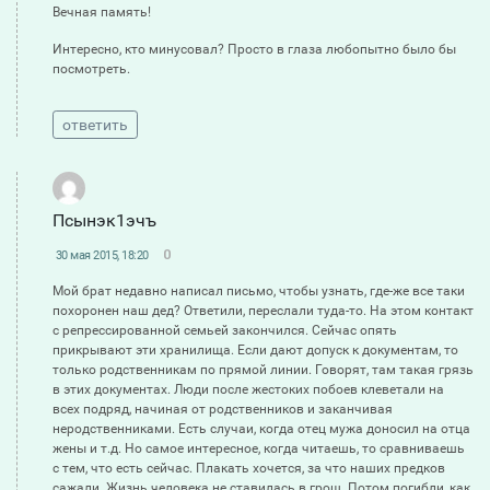
Вечная память!
Интересно, кто минусовал? Просто в глаза любопытно было бы
посмотреть.
ответить
Псынэк1эчъ
0
30 мая 2015, 18:20
Мой брат недавно написал письмо, чтобы узнать, где-же все таки
похоронен наш дед? Ответили, переслали туда-то. На этом контакт
с репрессированной семьей закончился. Сейчас опять
прикрывают эти хранилища. Если дают допуск к документам, то
только родственникам по прямой линии. Говорят, там такая грязь
в этих документах. Люди после жестоких побоев клеветали на
всех подряд, начиная от родственников и заканчивая
неродственниками. Есть случаи, когда отец мужа доносил на отца
жены и т.д. Но самое интересное, когда читаешь, то сравниваешь
с тем, что есть сейчас. Плакать хочется, за что наших предков
сажали. Жизнь человека не ставилась в грош. Потом погибли, как