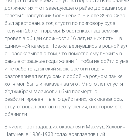
ВКП(б). В свое время он успел поработать на разных
должностях – от заведующего райзо до редактора
газеты "Шапсугский большевик". В июле 39-го Сизо
был арестован, а год спустя по приговору суда
получил 25 лет тюрьмы. В застенках наш земляк
провел в общей сложности 16 лет, из них пять – в
одиночной камере. Позже, вернувшись в родной аул,
он рассказывал о том, что помогло ему выжить в
самые страшные годы жизни: "Чтобы не сойти с ума
и не забыть адыгский язык, все эти годы я
разговаривал вслух сам с собой на родном языке,
хотя мог быть и наказан за это". Много лет спустя
Хаджибрам Мазисович был посмертно
реабилитирован – в его действиях, как оказалось,
отсутствовал состав преступления, в котором его
обвиняли.
В числе пострадавших оказался и Махмуд Хахович
Нагучев, в 1936-1938 годах возглавлявший