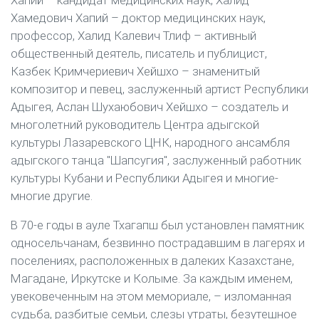
Хапий – кандидат медицинских наук, Халид
Хамедович Хапий – доктор медицинских наук,
профессор, Халид Калевич Тлиф – активный
общественный деятель, писатель и публицист,
Казбек Кримчериевич Хейшхо – знаменитый
композитор и певец, заслуженный артист Республики
Адыгея, Аслан Шухаюбович Хейшхо – создатель и
многолетний руководитель Центра адыгской
культуры Лазаревского ЦНК, народного ансамбля
адыгского танца "Шапсугия", заслуженный работник
культуры Кубани и Республики Адыгея и многие-
многие другие.
В 70-е годы в ауле Тхагапш был установлен памятник
односельчанам, безвинно пострадавшим в лагерях и
поселениях, расположенных в далеких Казахстане,
Магадане, Иркутске и Колыме. За каждым именем,
увековеченным на этом мемориале, – изломанная
судьба, разбитые семьи, слезы утраты, безутешное