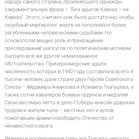
народу самого Сталина, произнесшего однажды
сакраментальную фразу – "Без адыгов Кавказ – не
Кавказ". Этого, считают они, было достаточно, чтобы
скорбный мартиролог жертв не пополнялся более
загубленными человеческими судьбами. Но
основополагающую роль в прекращении
преследований шапсугов по политическим мотивам
сыграло все же другое немаловажное
обстоятельство. Причерноморские адыги,
численность которых в 1942 году составляла всего 4
тысячи человек, дали стране двух Героев Советского
Союза – Айдамира Ачмизова и Исмаила Тхагушева, а
также сотни кавалеров боевых орденов и медалей.
Свою весомую лепту в дело Победы внесли ударным
трудом и жители тыла – местных сел и аулов,
помогавшие армии освободить Отечество от
ненавистного врага.
Именно в послевоенные годы аул Тхагапш, некогда