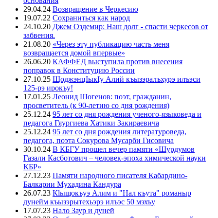
основания
29.04.24
Возвращение в Черкесию
19.07.22
Сохраниться как народ
24.10.20
Джем Оздемир: Наш долг - спасти черкесов от
забвения.
21.08.20
«Через эту публикацию часть меня
возвращается домой впервые»
26.06.20
КАФФЕД выступила против внесения
поправок в Конституцию России
27.10.25
ЩоджэнцIыкIу Алий къызэралъхурэ илъэси
125-рэ ирокъу!
17.01.25
Леонид Шогенов: поэт, гражданин,
просветитель (к 90-летию со дня рождения)
25.12.24
95 лет со дня рождения ученого-языковеда и
педагога Гяургиева Хатики Закираевича
25.12.24
95 лет со дня рождения литературоведа,
педагога, поэта Сокурова Мусарби Гисовича
30.10.24
В КБГУ прошел вечер памяти «Шурдумов
Газали Касботович – человек-эпоха химической науки
КБР»
27.12.23
Памяти народного писателя Кабардино-
Балкарии Мухадина Кандура
26.07.23
Кlыщокъуэ Алим и "Нал къута" романыр
дунейм къызэрытехьэрэ илъэс 50 мэхъу
17.07.23
Нало Заур и дуней