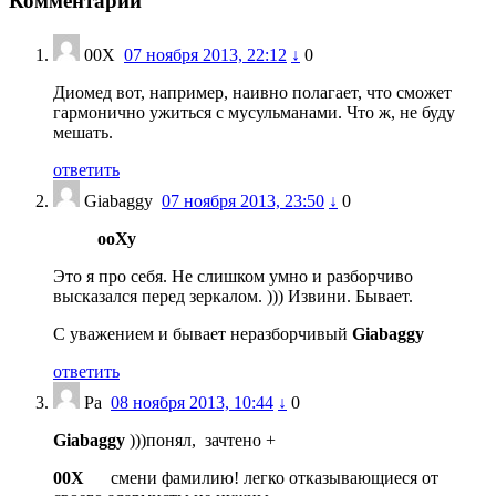
Комментарии
00X
07 ноября 2013, 22:12
↓
0
Диомед вот, например, наивно полагает, что сможет
гармонично ужиться с мусульманами. Что ж, не буду
мешать.
ответить
Giabaggy
07 ноября 2013, 23:50
↓
0
ооХу
Это я про себя. Не слишком умно и разборчиво
высказался перед зеркалом. ))) Извини. Бывает.
С уважением и бывает неразборчивый
Giabaggy
ответить
Ра
08 ноября 2013, 10:44
↓
0
Giabaggy
)))понял, зачтено +
00X
смени фамилию! легко отказывающиеся от