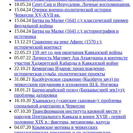
18.05.24
Сент-Сир и Иерусалим. Личные воспоминания.
15.04.24
Очерки военно-политической истории
Черкесии XV-XVII вв.
15.04.24
Битва на Малке (1641 г.): классический пример
феодальной войны
15.04.24
Битва на Малке (1641 г.): историография и
источники
13.12.23
Сражение на реке Афипс (1570 г.):
исторический контекст
22.05.23
159 лет со дня окончания Кавказской войны
05.07.22
Личность Магомет Аш Атажукина в контексте
участия Хаджретской Кабарды в Кавказской войне
22.10.21
Кемиргоко Идаров: происхождение,
историческая судьба, политические проекты
31.08.21
Кызбурунское сражение (Кызбрун зауэ) по
черкесским преданиям в изложении Ш.Б. Ногмова
18.01.21
Бахчисарайский поход (Бахъшысэрей зек1уэ):
проблемы датировки
16.10.20
Хъаныкъуэ («ханские сыновья»): проблемы
социальной адаптации в Черкесии
07.10.20
Трансформация института кровной мести у
народов Центрального Кавказа в конце XVIII - первой
половине XIX в.: факторы, механизмы, казусы
04.07.20
Крымские мотивы в черкесских
генеалогических преданиях и их исторические