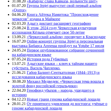
31.08.20
«Кабарда: слава Кавказа, вольности щит»
01.07.20
Группа Jrpjej выпустит свой первый альбом
«Qorror»
04.06.20
Книга Айтека Намитока "Происхождение
черкесов" издана в Майкопе
02.03.20
Адыгэ диктант расширяет географию
25.08.24
В этом, 2024 году Черкесская культурная
ассоциация Кёльна отмечает свое 50-летие
13.09.21
«Черкесский альбом» прозвучит в Краснодаре
16.07.20
Online-концерт группы Jrpjej и персональная
выставка Бибарса Аппеша пройдут на Yotube 17 июля
24.05.24
Первое опубликованное собрание сочинений
на кабардинском языке
07.05.24
История рода Губжевых
13.07.21
Адыгские языки – ключ к тайнам нашего
субстрата. Василь Чапленко.
21.06.21
Габор Балинт-Сенткатолнаи (1844–1913) и
исследования кабардинского языка
30.08.20
Михаил Медведев: «Черкесская тема вошла в
золотой фонд российской геральдики»
22.04.20
Генофонд убыхов – народа, ушедшего в
историю
04.12.23
Новые грани генома кабардинской лошади
28.01.21
От приятного удивления до восторга: учёные о
геноме кабардинской лошади