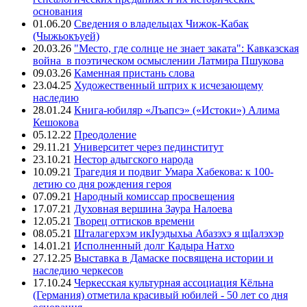
основания
01.06.20
Сведения о владельцах Чижок-Кабак
(Чыжьокъуей)
20.03.26
"Место, где солнце не знает заката": Кавказская
война в поэтическом осмыслении Латмира Пшукова
09.03.26
Каменная пристань слова
23.04.25
Художественный штрих к исчезающему
наследию
28.01.24
Книга-юбиляр «Лъапсэ» («Истоки») Алима
Кешокова
05.12.22
Преодоление
29.11.21
Университет через пединститут
23.10.21
Нестор адыгского народа
10.09.21
Трагедия и подвиг Умара Хабекова: к 100-
летию со дня рождения героя
07.09.21
Народный комиссар просвещения
17.07.21
Духовная вершина Заура Налоева
12.05.21
Творец оттисков времени
08.05.21
Шталагерхэм икIуэдыхьа Абазэхэ я щIалэхэр
14.01.21
Исполненный долг Кадыра Натхо
27.12.25
Выставка в Дамаске посвящена истории и
наследию черкесов
17.10.24
Черкесская культурная ассоциация Кёльна
(Германия) отметила красивый юбилей - 50 лет со дня