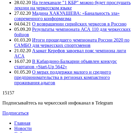
28.02.20
На телеканале "1 КБР" можно будет прослушать
лекции на черкесском языке
27.02.20
Мадина ХАКУАШЕВА: «Банальность зла»
современного конформизма
04.04.21
О возвращении сирийских черкесов в Россию
05.09.20
Результаты чемпионата АСА 110 для черкесских
бойцов
01.03.20
Итоги прошедшего чемпионата России 2020 по
САМБО для черкесских спортсменов
21.02.20
Азамат Керефов завоевал пояс чемпиона лиги
ACA
16.07.20
В Кабардино-Балкарии объявлен конкурс
стартапов «Start-Up 5642»
01.05.20
О мерах поддержки малого и среднего
предпринимательства в регионах компактного
проживания адыгов
15157
Подписывайтесь на черкесский инфоканал в Telegram
Подписаться
Главная
Новости