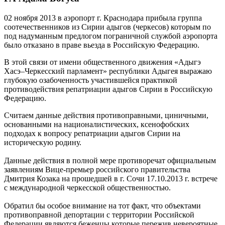
02 ноября 2013 в аэропорт г. Краснодара прибыла группа
соотечественников из Сирии адыгов (черкесов) которым по
под надуманным предлогом пограничной службой аэропорта
было отказано в праве вьезда в Российскую Федерацию.
В этой связи от имени общественного движения «Адыгэ
Хасэ–Черкесский парламент» республики Адыгея выражаю
глубокую озабоченность участившейся практикой
противодействия репатриации адыгов Сирии в Российскую
Федерацию.
Считаем данные действия противоправными, циничными,
основанными на националистических, ксенофобских
подходах к вопросу репатриации адыгов Сирии на
историческую родину.
Данные действия в полной мере противоречат официальным
заявлениям Вице-премьер российского правительства
Дмитрия Козака на прошедшей в г. Сочи 17.10.2013 г. встрече
с международной черкесской общественностью.
Обратил бы особое внимание на тот факт, что объектами
противоправной депортации с территории Российской
Федерации являются беженцы которые пережив невероятные