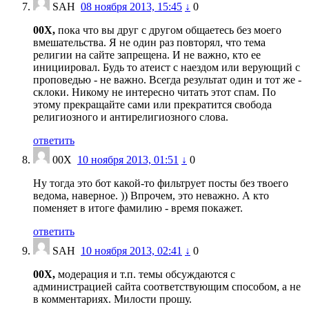
SAH
08 ноября 2013, 15:45
↓
0
00X,
пока что вы друг с другом общаетесь без моего
вмешательства. Я не один раз повторял, что тема
религии на сайте запрещена. И не важно, кто ее
инициировал. Будь то атеист с наездом или верующий с
проповедью - не важно. Всегда результат один и тот же -
склоки. Никому не интересно читать этот спам. По
этому прекращайте сами или прекратится свобода
религиозного и антирелигиозного слова.
ответить
00Х
10 ноября 2013, 01:51
↓
0
Ну тогда это бот какой-то фильтрует посты без твоего
ведома, наверное. )) Впрочем, это неважно. А кто
поменяет в итоге фамилию - время покажет.
ответить
SAH
10 ноября 2013, 02:41
↓
0
00Х,
модерация и т.п. темы обсуждаются с
администрацией сайта соответствующим способом, а не
в комментариях. Милости прошу.