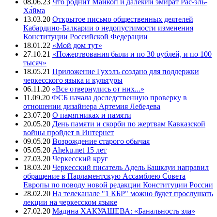
08.06.23
Что роднит Майкоп и далекий эмират Рас-эль-
Ха́йма
13.03.20
Открытое письмо общественных деятелей
Кабардино-Балкарии о недопустимости изменения
Конституции Российской Федерации
18.01.22
«Мой дом тут»
27.10.21
«Пожертвования были и по 30 рублей, и по 100
тысяч»
18.05.21
Приложение Гухэлъ создано для поддержки
черкесского языка и культуры
06.11.20
«Все отвернулись от них...»
11.09.20
ФСБ начала доследственную проверку в
отношении дизайнера Артемия Лебедева
23.07.20
О памятниках и памяти
20.05.20
День памяти и скорби по жертвам Кавказской
войны пройдет в Интернет
09.05.20
Возрождение старого обычая
05.05.20
Aheku.net 15 лет
27.03.20
Черкесский круг
18.03.20
Черкесский писатель Адель Башкауи направил
обращение в Парламентскую Ассамблею Совета
Европы по поводу новой редакции Конституции России
28.02.20
На телеканале "1 КБР" можно будет прослушать
лекции на черкесском языке
27.02.20
Мадина ХАКУАШЕВА: «Банальность зла»