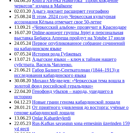
04.06.20
Книга Айтека Намитока "Происхождение
черкесов" издана в Майкопе
02.03.20
Адыгэ диктант расширяет географию
25.08.24
В этом, 2024 году Черкесская культурная
ассоциация Кёльна отмечает свое 50-летие
13.09.21
«Черкесский альбом» прозвучит в Краснодаре
16.07.20
Online-концерт группы Jrpjej и персональная
выставка Бибарса Аппеша пройдут на Yotube 17 июля
24.05.24
Первое опубликованное собрание сочинений
на кабардинском языке
07.05.24
История рода Губжевых
13.07.21
Адыгские языки – ключ к тайнам нашего
субстрата. Василь Чапленко.
21.06.21
Габор Балинт-Сенткатолнаи (1844–1913) и
исследования кабардинского языка
30.08.20
Михаил Медведев: «Черкесская тема вошла в
золотой фонд российской геральдики»
22.04.20
Генофонд убыхов – народа, ушедшего в
историю
04.12.23
Новые грани генома кабардинской лошади
28.01.21
От приятного удивления до восторга: учёные о
геноме кабардинской лошади
13.06.23
Onlar Kabardeylerdi
22.05.23
Rus-Kafkas savaşının sona ermesinin üzerinden 159
yıl geçti