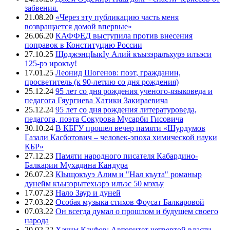
забвения.
21.08.20
«Через эту публикацию часть меня
возвращается домой впервые»
26.06.20
КАФФЕД выступила против внесения
поправок в Конституцию России
27.10.25
ЩоджэнцIыкIу Алий къызэралъхурэ илъэси
125-рэ ирокъу!
17.01.25
Леонид Шогенов: поэт, гражданин,
просветитель (к 90-летию со дня рождения)
25.12.24
95 лет со дня рождения ученого-языковеда и
педагога Гяургиева Хатики Закираевича
25.12.24
95 лет со дня рождения литературоведа,
педагога, поэта Сокурова Мусарби Гисовича
30.10.24
В КБГУ прошел вечер памяти «Шурдумов
Газали Касботович – человек-эпоха химической науки
КБР»
27.12.23
Памяти народного писателя Кабардино-
Балкарии Мухадина Кандура
26.07.23
Кlыщокъуэ Алим и "Нал къута" романыр
дунейм къызэрытехьэрэ илъэс 50 мэхъу
17.07.23
Нало Заур и дуней
27.03.22
Особая музыка стихов Фоусат Балкаровой
07.03.22
Он всегда думал о прошлом и будущем своего
народа
20.02.22
Хачим Кауфов: Авторитет четвертой власти