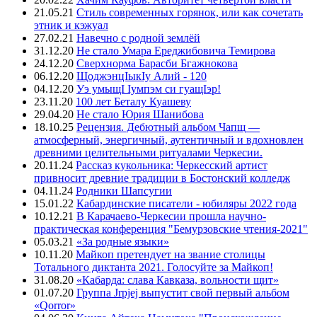
21.05.21
Стиль современных горянок, или как сочетать
этник и кэжуал
27.02.21
Навечно с родной землёй
31.12.20
Не стало Умара Ереджибовича Темирова
24.12.20
Сверхнорма Барасби Бгажнокова
06.12.20
ЩоджэнцIыкIу Алий - 120
04.12.20
Уэ умыщI Iумпэм си гуащIэр!
23.11.20
100 лет Беталу Куашеву
29.04.20
Не стало Юрия Шанибова
18.10.25
Рецензия. Дебютный альбом Чапщ —
атмосферный, энергичный, аутентичный и вдохновлен
древними целительными ритуалами Черкесии.
20.11.24
Рассказ кукольника: Черкесский артист
привносит древние традиции в Бостонский колледж
04.11.24
Родники Шапсугии
15.01.22
Кабардинские писатели - юбиляры 2022 года
10.12.21
В Карачаево-Черкесии прошла научно-
практическая конференция "Бемурзовские чтения-2021"
05.03.21
«За родные языки»
10.11.20
Майкоп претендует на звание столицы
Тотального диктанта 2021. Голосуйте за Майкоп!
31.08.20
«Кабарда: слава Кавказа, вольности щит»
01.07.20
Группа Jrpjej выпустит свой первый альбом
«Qorror»