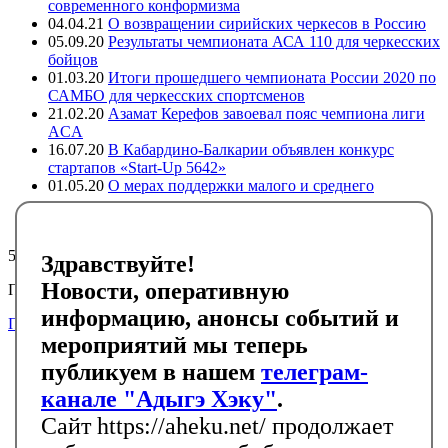
современного конформизма
04.04.21
О возвращении сирийских черкесов в Россию
05.09.20
Результаты чемпионата АСА 110 для черкесских
бойцов
01.03.20
Итоги прошедшего чемпионата России 2020 по
САМБО для черкесских спортсменов
21.02.20
Азамат Керефов завоевал пояс чемпиона лиги
ACA
16.07.20
В Кабардино-Балкарии объявлен конкурс
стартапов «Start-Up 5642»
01.05.20
О мерах поддержки малого и среднего
предпринимательства в регионах компактного
проживания адыгов
5866
Здравствуйте!
Новости, оперативную
Подписывайтесь на черкесский инфоканал в Telegram
информацию, анонсы событий и
Подписаться
мероприятий мы теперь
Главная
публикуем в нашем
телеграм-
Новости
События
канале "Адыгэ Хэку"
.
Библиотека
Сайт https://aheku.net/ продолжает
Галерея
Контакты