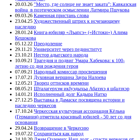
20.03.26
"Место, где солнце не знает заката": Кавказская
война в поэтическом осмыслении Латмира Пшукова
09.03.26
Каменная пристань слова
23.04.25
Художественный штрих к исчезающему
наследию
28.01.24
Книга-юбиляр «Лъапсэ» («Истоки») Алима
Кешокова
05.12.22
Преодоление
29.11.21
Университет через пединститут
23.10.21
Нестор адыгского народа
10.09.21
Трагедия и подвиг Умара Хабекова: к 100-
летию со дня рождения героя
07.09.21
Народный комиссар просвещения
17.07.21
Духовная вершина Заура Налоева
12.05.21
Творец оттисков времени
08.05.21
Шталагерхэм икIуэдыхьа Абазэхэ я щIалэхэр
14.01.21
Исполненный долг Кадыра Натхо
27.12.25
Выставка в Дамаске посвящена истории и
наследию черкесов
17.10.24
Черкесская культурная ассоциация Кёльна
(Германия) отметила красивый юбилей - 50 лет со дня
основания
29.04.24
Возвращение в Черкесию
19.07.22
Сохраниться как народ
24.10.20
Джем Оздемир: Наш долг - спасти черкесов от