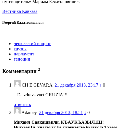
путеводитель» Мариам Бежиташвили».
Вестника Кавказа
Георгий Калатозишвили
черкесский вопрос
грузия
парламент
геноцид
2
Комментарии
CH E GEVARA
21 декабря 2013, 23:17
↓
0
Da zdravstvuet GRUZIA!!!
ответить
Adamey
21 декабря 2013, 18:51
↓
0
Михаил Саакашвили, КЪАУКЪАЗЫЛ1Щ!
Ищхьэк1и, унагъуэк1и, псауныгъэ быдэк1э Тхьэм