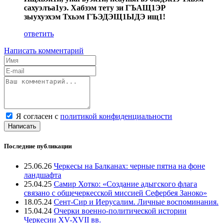
сахуэлъа1уэ. Хабзэм тету зи ГЪАЩ1ЭР
зыухуэхэм Тхьэм ГЪЭДЭЩ1ЫДЭ ищ1!
ответить
Написать комментарий
Я согласен с
политикой конфиденциальности
Написать
Последние публикации
25.06.26
Черкесы на Балканах: черные пятна на фоне
ландшафта
25.04.25
Самир Хотко: «Создание адыгского флага
связано с общечеркесской миссией Сефербея Заноко»
18.05.24
Сент-Сир и Иерусалим. Личные воспоминания.
15.04.24
Очерки военно-политической истории
Черкесии XV-XVII вв.