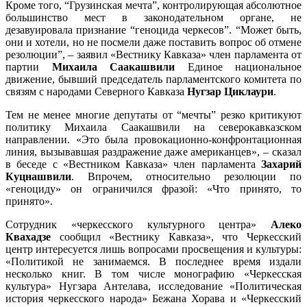
Кроме того, “Грузинская мечта”, контролирующая абсолютное
большинство мест в законодательном органе, не
дезавуировала признание “геноцида черкесов”. “Может быть,
они и хотели, но не посмели даже поставить вопрос об отмене
резолюции”, – заявил «Вестнику Кавказа» член парламента от
партии
Михаила Саакашвили
Единое национальное
движение, бывший председатель парламентского комитета по
связям с народами Северного Кавказа
Нугзар Циклаури
.
Тем не менее многие депутаты от “мечты” резко критикуют
политику Михаила Саакашвили на северокавказском
направлении. «Это была провокационно-конфронтационная
линия, вызывавшая раздражение даже американцев», – сказал
в беседе с «Вестником Кавказа» член парламента
Захарий
Куцнашвили
. Впрочем, относительно резолюции по
«геноциду» он ограничился фразой: «Что принято, то
принято».
Сотрудник «черкесского культурного центра»
Алеко
Квахадзе
сообщил «Вестнику Кавказа», что Черкесский
центр интересуется лишь вопросами просвещения и культуры:
«Политикой не занимаемся. В последнее время издали
несколько книг. В том числе монографию «Черкесская
культура» Нугзара Антелава, исследование «Политическая
история черкесского народа» Бежана Хорава и «Черкесский