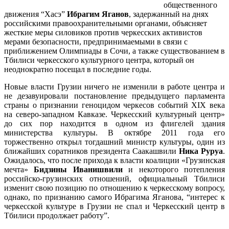
общественного
движения “Хасэ”
Ибрагим Яганов
, задержанный на днях
российскими правоохранительными органами, объясняет
жесткие меры силовиков против черкесских активистов
мерами безопасности, предпринимаемыми в связи с
приближением Олимпиады в Сочи, а также существованием в
Тбилиси черкесского культурного центра, который он
неоднократно посещал в последние годы.
Новые власти Грузии ничего не изменили в работе центра и
не дезавуировали постановление предыдущего парламента
страны о признании геноцидом черкесов событий XIX века
на северо-западном Кавказе. Черкесский культурный центр»
до сих пор находится в одном из флигелей здания
министерства культуры. В октябре 2011 года его
торжественно открыл тогдашний министр культуры, один из
ближайших соратников президента Саакашвили
Ника Руруа
.
Ожидалось, что после прихода к власти коалиции «Грузинская
мечта»
Бидзины Иванишвили
и некоторого потепления
российско-грузинских отношений, официальный Тбилиси
изменит свою позицию по отношению к черкесскому вопросу,
однако, по признанию самого Ибрагима Яганова, “интерес к
черкесской культуре в Грузии не спал и Черкесский центр в
Тбилиси продолжает работу”.