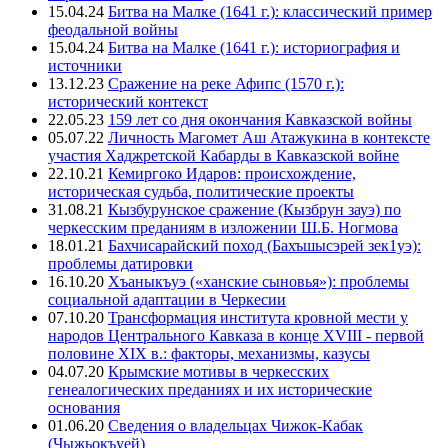
15.04.24
Битва на Малке (1641 г.): классический пример
феодальной войны
15.04.24
Битва на Малке (1641 г.): историография и
источники
13.12.23
Сражение на реке Афипс (1570 г.):
исторический контекст
22.05.23
159 лет со дня окончания Кавказской войны
05.07.22
Личность Магомет Аш Атажукина в контексте
участия Хаджретской Кабарды в Кавказской войне
22.10.21
Кемиргоко Идаров: происхождение,
историческая судьба, политические проекты
31.08.21
Кызбурунское сражение (Кызбрун зауэ) по
черкесским преданиям в изложении Ш.Б. Ногмова
18.01.21
Бахчисарайский поход (Бахъшысэрей зек1уэ):
проблемы датировки
16.10.20
Хъаныкъуэ («ханские сыновья»): проблемы
социальной адаптации в Черкесии
07.10.20
Трансформация института кровной мести у
народов Центрального Кавказа в конце XVIII - первой
половине XIX в.: факторы, механизмы, казусы
04.07.20
Крымские мотивы в черкесских
генеалогических преданиях и их исторические
основания
01.06.20
Сведения о владельцах Чижок-Кабак
(Чыжьокъуей)