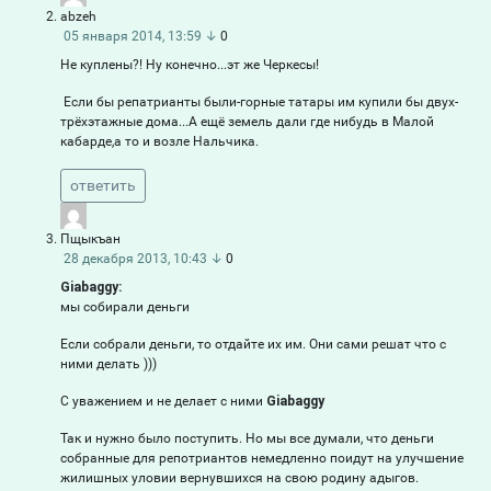
abzeh
05 января 2014, 13:59
↓
0
Не куплены?! Ну конечно...эт же Черкесы!
Если бы репатрианты были-горные татары им купили бы двух-
трёхэтажные дома...А ещё земель дали где нибудь в Малой
кабарде,а то и возле Нальчика.
ответить
Пщыкъан
28 декабря 2013, 10:43
↓
0
Giabaggy:
мы собирали деньги
Если собрали деньги, то отдайте их им. Они сами решат что с
ними делать )))
С уважением и не делает с ними
Giabaggy
Так и нужно было поступить. Но мы все думали, что деньги
собранные для репотриантов немедленно поидут на улучшение
жилишных уловии вернувшихся на свою родину адыгов.