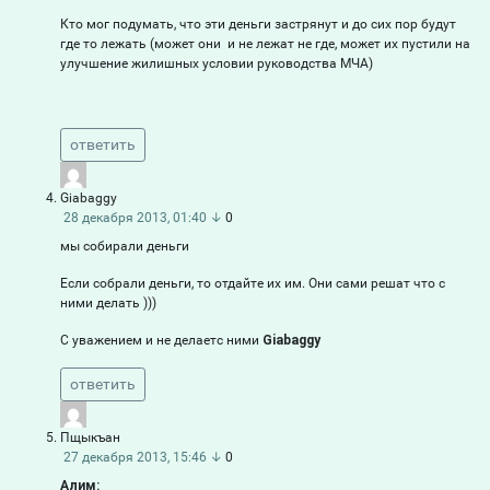
Кто мог подумать, что эти деньги застрянут и до сих пор будут
где то лежать (может они и не лежат не где, может их пустили на
улучшение жилишных условии руководства МЧА)
ответить
Giabaggy
28 декабря 2013, 01:40
↓
0
мы собирали деньги
Если собрали деньги, то отдайте их им. Они сами решат что с
ними делать )))
С уважением и не делаетс ними
Giabaggy
ответить
Пщыкъан
27 декабря 2013, 15:46
↓
0
Алим: