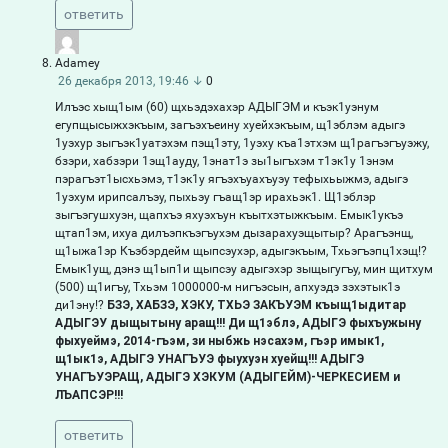
ответить
Adamey
26 декабря 2013, 19:46
↓
0
Илъэс хыщ1ым (60) щхьэдэхахэр АДЫГЭМ и къэк1уэнум
егупщысыжхэкъым, загъэхъеину хуейхэкъым, щ1эблэм адыгэ
1уэхур зыгъэк1уатэхэм пэщ1эту, 1уэху къа1этхэм щ1рагъэгъуэжу,
бзэри, хабзэри 1эщ1ауду, 1энат1э зы1ыгъхэм т1эк1у 1энэм
пэрагъэт1ысхьэмэ, т1эк1у ягъэхъуахъуэу тефыхьыжмэ, адыгэ
1уэхум ирипсалъэу, пыхьэу гъащ1эр ирахьэк1. Щ1эблэр
зыгъэгушхуэн, щапхъэ яхуэхъун къытхэтыжкъым. Емык1укъэ
щтап1эм, ихуа дилъэпкъэгъухэм дызарахуэщытыр? Арагъэнщ,
щ1ыжа1эр Къэбэрдейм щыпсэухэр, адыгэкъым, Тхьэгъэпц1хэщ!?
Емык1ущ, дэнэ щ1ып1и щыпсэу адыгэхэр зыщыгугъу, мин щитхум
(500) щ1игъу, Тхьэм 1000000-м нигъэсын, апхуэдэ зэхэтык1э
ди1эну!?
БЗЭ, ХАБЗЭ, ХЭКУ, ТХЬЭ ЗАКЪУЭМ къыщ1ыдитар
АДЫГЭУ дыщытыну аращ!!! Ди щ1эблэ, АДЫГЭ фыхъужыну
фыхуеймэ, 2014-гъэм, зи ныбжь нэсахэм, гъэр имык1,
щ1ык1э, АДЫГЭ УНАГЪУЭ фыухуэн хуейщ!!! АДЫГЭ
УНАГЪУЭРАЩ, АДЫГЭ ХЭКУМ (АДЫГЕЙМ)-ЧЕРКЕСИЕМ и
ЛЪАПСЭР!!!
ответить