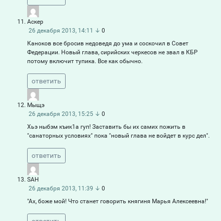
Аскер
26 декабря 2013, 14:11
↓
0
Каноков все бросив недоведя до ума и соскочил в Совет
Федерации. Новый глава, сирийских черкесов не звал в КБР
потому включит тупика. Все как обычно.
ответить
Мыщэ
26 декабря 2013, 15:25
↓
0
Хьэ ныбэм къик1а гуп! Заставить бы их самих пожить в
"санаторных условиях" пока "новый глава не войдет в курс дел".
ответить
SAH
26 декабря 2013, 11:39
↓
0
"Ах, боже мой! Что станет говорить княгиня Марья Алексеевна!"