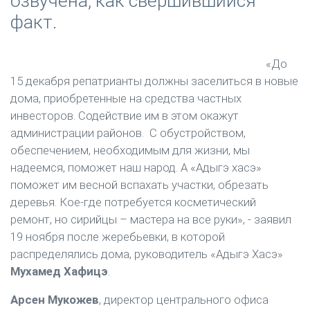
озвучена, как свершившийся
факт.
«До
15 декабря репатрианты должны заселиться в новые
дома, приобретенные на средства частных
инвесторов. Содействие им в этом окажут
администрации районов. С обустройством,
обеспечением, необходимым для жизни, мы
надеемся, поможет наш народ. А «Адыгэ хасэ»
поможет им весной вспахать участки, обрезать
деревья. Кое-где потребуется косметический
ремонт, но сирийцы – мастера на все руки», - заявил
19 ноября после жеребьевки, в которой
распределялись дома, руководитель «Адыгэ Хасэ»
Мухамед Хафицэ
.
Арсен Мукожев
, директор центрального офиса