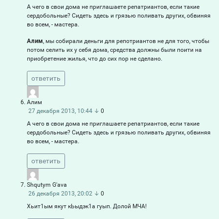
А чего в свои дома не приглашаете репатриантов, если такие
сердобольные? Сидеть здесь и грязью поливать других, обвиняя
во всем, - мастера.
Алим
, мы собирали деньги для репотриантов не для того, чтобы
потом селить их у себя дома, средства должны были поити на
приобретение жилья, что до сих пор не сделано.
ответить
Алим
27 декабря 2013, 10:44
↓
0
А чего в свои дома не приглашаете репатриантов, если такие
сердобольные? Сидеть здесь и грязью поливать других, обвиняя
во всем, - мастера.
ответить
Shqutym G'ava
26 декабря 2013, 20:02
↓
0
Хьит1ым якут кЬыдэк1а гуып. Долой МЧА!