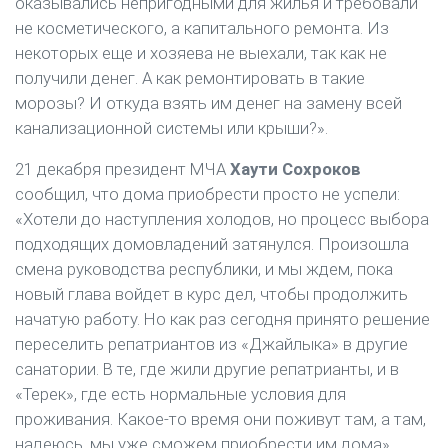
оказывались непригодными для жилья и требовали
не косметического, а капитального ремонта. Из
некоторых еще и хозяева не выехали, так как не
получили денег. А как ремонтировать в такие
морозы? И откуда взять им денег на замену всей
канализационной системы или крыши?».
21 декабря президент МЧА
Хаути Сохроков
сообщил, что дома приобрести просто не успели:
«Хотели до наступления холодов, но процесс выбора
подходящих домовладений затянулся. Произошла
смена руководства республики, и мы ждем, пока
новый глава войдет в курс дел, чтобы продолжить
начатую работу. Но как раз сегодня принято решение
переселить репатриантов из «Джайлыка» в другие
санатории. В те, где жили другие репатрианты, и в
«Терек», где есть нормальные условия для
проживания. Какое-то время они поживут там, а там,
надеюсь, мы уже сможем приобрести им дома».