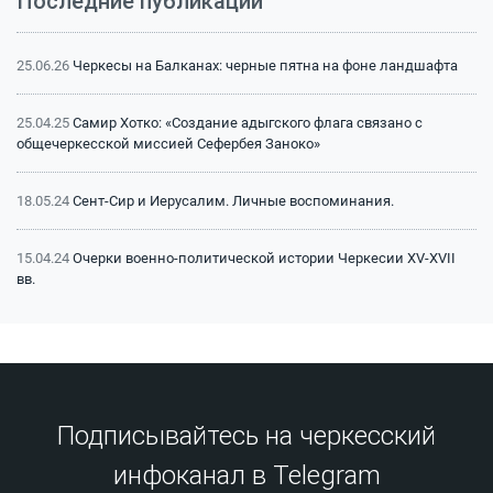
Последние публикации
25.06.26
Черкесы на Балканах: черные пятна на фоне ландшафта
25.04.25
Самир Хотко: «Создание адыгского флага связано с
общечеркесской миссией Сефербея Заноко»
18.05.24
Сент-Сир и Иерусалим. Личные воспоминания.
15.04.24
Очерки военно-политической истории Черкесии XV-XVII
вв.
15.04.24
Битва на Малке (1641 г.): классический пример
феодальной войны
15.04.24
Битва на Малке (1641 г.): историография и источники
Подписывайтесь на черкесский
инфоканал в Telegram
13.12.23
Сражение на реке Афипс (1570 г.): исторический контекст