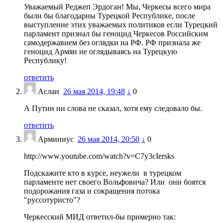
Уважаемый Реджеп Эрдоган! Мы, Черкесы всего мира
были бы благодарны Турецкой Республике, после
выступление этих уважаемых политиков если Турецкий
парламент признал бы геноцид Черкесов Российским
самодержавием без оглядки на РФ. РФ признала же
геноцид Армян не оглядываясь на Турецкую
Республику!
ответить
Аслан
26 мая 2014, 19:48
↓
0
А Путин ни слова не сказал, хотя ему следовало бы.
ответить
Арминиус
26 мая 2014, 20:50
↓
0
http://www.youtube.com/watch?v=C7y3cIersks
Подскажите кто в курсе, неужели в турецком
парламенте нет своего Вольфовича? Или они боятся
подорожания газа и сокращения потока
"руссотуристо"?
Черкесский МИД ответил-бы примерно так: