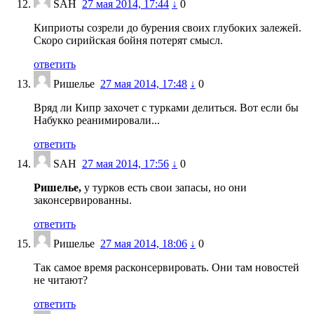
SAH
27 мая 2014, 17:44
↓
0
Киприоты созрели до бурения своих глубоких залежей.
Скоро сирийская бойня потерят смысл.
ответить
Ришелье
27 мая 2014, 17:48
↓
0
Вряд ли Кипр захочет с турками делиться. Вот если бы
Набукко реанимировали...
ответить
SAH
27 мая 2014, 17:56
↓
0
Ришелье,
у турков есть свои запасы, но они
законсервированны.
ответить
Ришелье
27 мая 2014, 18:06
↓
0
Так самое время расконсервировать. Они там новостей
не читают?
ответить