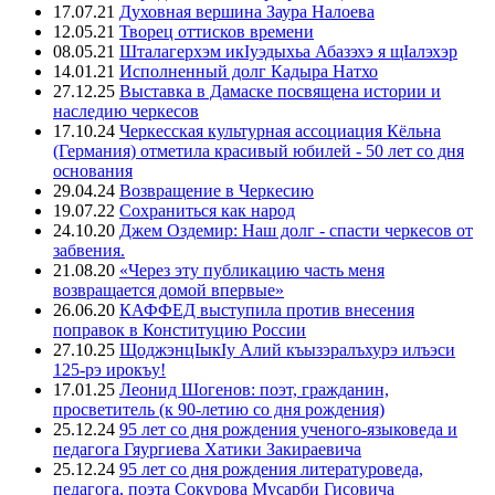
17.07.21
Духовная вершина Заура Налоева
12.05.21
Творец оттисков времени
08.05.21
Шталагерхэм икIуэдыхьа Абазэхэ я щIалэхэр
14.01.21
Исполненный долг Кадыра Натхо
27.12.25
Выставка в Дамаске посвящена истории и
наследию черкесов
17.10.24
Черкесская культурная ассоциация Кёльна
(Германия) отметила красивый юбилей - 50 лет со дня
основания
29.04.24
Возвращение в Черкесию
19.07.22
Сохраниться как народ
24.10.20
Джем Оздемир: Наш долг - спасти черкесов от
забвения.
21.08.20
«Через эту публикацию часть меня
возвращается домой впервые»
26.06.20
КАФФЕД выступила против внесения
поправок в Конституцию России
27.10.25
ЩоджэнцIыкIу Алий къызэралъхурэ илъэси
125-рэ ирокъу!
17.01.25
Леонид Шогенов: поэт, гражданин,
просветитель (к 90-летию со дня рождения)
25.12.24
95 лет со дня рождения ученого-языковеда и
педагога Гяургиева Хатики Закираевича
25.12.24
95 лет со дня рождения литературоведа,
педагога, поэта Сокурова Мусарби Гисовича