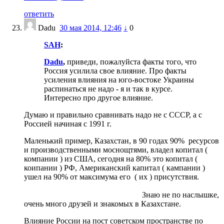
ответить
Dadu
30 мая 2014, 12:46
↓
0
SAH
:
Dadu
,
приведи, пожалуйста факты того, что
Россия усилила свое влияние. Про факты
усиления влияния на юго-востоке Украины
распинаться не надо - я и так в курсе.
Интересно про другое влияние.
Думаю и правильно сравнивать надо не с СССР, а с
Россией начиная с 1991 г.
Маленький пример, Казахстан, в 90 годах 90% ресурсов
и производственными моснощтями, владел копитал (
компании ) из США, сегодня на 80% это копитал (
коипании ) РФ, Американский капитал ( кампании )
ушел на 90% от максимума его ( их ) присутствия.
Знаю не по наслышке,
очень много друзей и знакомых в Казахстане.
Влияние России на пост советском пространстве по