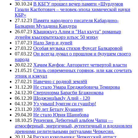
30.10.24
В КБГУ прошел вечер памяти «Шурдумов
Газали Касботович – человек-эпоха химической науки
КБР»
27.12.23
Памяти народного писателя Кабардино-
Балкарии Мухадина Кандура
26.07.23
Кlыщокъуэ Алим и "Нал къута" романыр
дунейм къызэрытехьэрэ илъэс 50 мэхъу
17.07.23
Нало Заур и дуней
27.03.22
Особая музыка стихов Фоусат Балкаровой
07.03.22
Он всегда думал о прошлом и будущем своего
народа
20.02.22
Хачим Кауфов: Авторитет четвертой власти
21.05.21
Стиль современных горянок, или как сочетать
этник и кэжуал
27.02.21
Навечно с родной землёй
31.12.20
Не стало Умара Ереджибовича Темирова
24.12.20
Сверхнорма Барасби Бгажнокова
06.12.20
ЩоджэнцIыкIу Алий - 120
04.12.20
Уэ умыщI Iумпэм си гуащIэр!
23.11.20
100 лет Беталу Куашеву
29.04.20
Не стало Юрия Шанибова
18.10.25
Рецензия. Дебютный альбом Чапщ —
атмосферный, энергичный, аутентичный и вдохновлен
древними целительными ритуалами Черкесии.
20.11.24
Рассказ кукольника: Черкесский артист