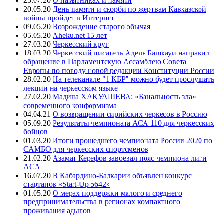
23.07.20
О памятниках и памяти
20.05.20
День памяти и скорби по жертвам Кавказской
войны пройдет в Интернет
09.05.20
Возрождение старого обычая
05.05.20
Aheku.net 15 лет
27.03.20
Черкесский круг
18.03.20
Черкесский писатель Адель Башкауи направил
обращение в Парламентскую Ассамблею Совета
Европы по поводу новой редакции Конституции России
28.02.20
На телеканале "1 КБР" можно будет прослушать
лекции на черкесском языке
27.02.20
Мадина ХАКУАШЕВА: «Банальность зла»
современного конформизма
04.04.21
О возвращении сирийских черкесов в Россию
05.09.20
Результаты чемпионата АСА 110 для черкесских
бойцов
01.03.20
Итоги прошедшего чемпионата России 2020 по
САМБО для черкесских спортсменов
21.02.20
Азамат Керефов завоевал пояс чемпиона лиги
ACA
16.07.20
В Кабардино-Балкарии объявлен конкурс
стартапов «Start-Up 5642»
01.05.20
О мерах поддержки малого и среднего
предпринимательства в регионах компактного
проживания адыгов