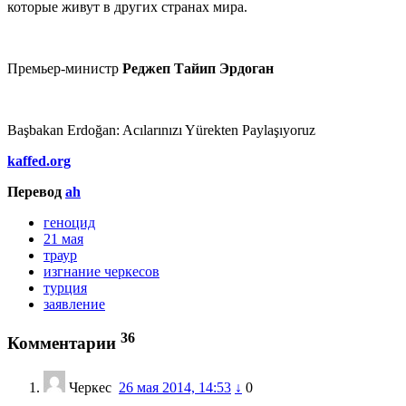
которые живут в других странах мира.
Премьер-министр
Реджеп Тайип Эрдоган
Başbakan Erdoğan: Acılarınızı Yürekten Paylaşıyoruz
kaffed.org
Перевод
ah
геноцид
21 мая
траур
изгнание черкесов
турция
заявление
36
Комментарии
Черкес
26 мая 2014, 14:53
↓
0