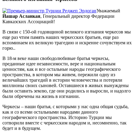
Уважаемый
Йашар Асланкая
, Генеральный директор Федерации
Кавказских Ассоциаций!
В связи с 150-ой годовщиной великого изгнания черкесов мы
еще раз чтим память наших черкесских братьев, еще раз
вспоминаем их великую трагедию и искренне сочувствуем их
горю..
В 18-м веке наши свободолюбивые братья черкесы,
преданные идее независимости, вере и национальным
ценностям, как и все остальные народы географического
пространства, в котором мы живем, пережили одну из
величайших трагедий в истории человечества и потеряли
миллионы своих сыновей. Оставшиеся в живых вынуждены
были оставить землю, где они родились и выросли, и надолго
были обречены на жизнь в изгнании.
Черкесы – наши братья, с которыми у нас одна общая судьба,
как и со всеми остальными народами данного
географического пространства. Историю Турции мы
сотворили вместе с черкесским народом и, несомненно, так
будет и в будущем.