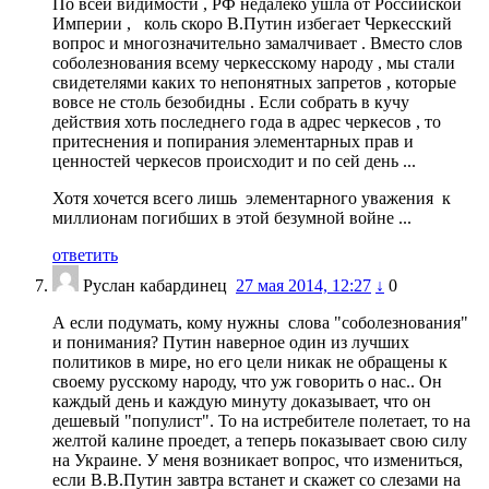
По всей видимости , РФ недалеко ушла от Российской
Империи , коль скоро В.Путин избегает Черкесский
вопрос и многозначительно замалчивает . Вместо слов
соболезнования всему черкесскому народу , мы стали
свидетелями каких то непонятных запретов , которые
вовсе не столь безобидны . Если собрать в кучу
действия хоть последнего года в адрес черкесов , то
притеснения и попирания элементарных прав и
ценностей черкесов происходит и по сей день ...
Хотя хочется всего лишь элементарного уважения к
миллионам погибших в этой безумной войне ...
ответить
Руслан кабардинец
27 мая 2014, 12:27
↓
0
А если подумать, кому нужны слова "соболезнования"
и понимания? Путин наверное один из лучших
политиков в мире, но его цели никак не обращены к
своему русскому народу, что уж говорить о нас.. Он
каждый день и каждую минуту доказывает, что он
дешевый "популист". То на истребителе полетает, то на
желтой калине проедет, а теперь показывает свою силу
на Украине. У меня возникает вопрос, что измениться,
если В.В.Путин завтра встанет и скажет со слезами на