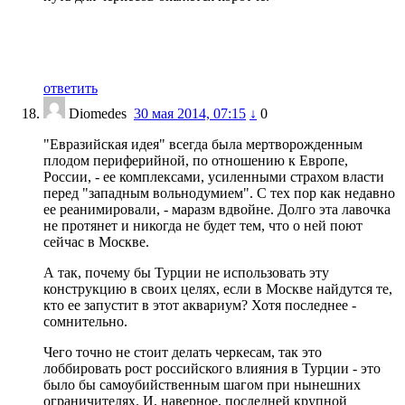
ответить
Diomedes
30 мая 2014, 07:15
↓
0
"Евразийская идея" всегда была мертворожденным
плодом периферийной, по отношению к Европе,
России, - ее комплексами, усиленными страхом власти
перед "западным вольнодумием". С тех пор как недавно
ее реанимировали, - маразм вдвойне. Долго эта лавочка
не протянет и никогда не будет тем, что о ней поют
сейчас в Москве.
А так, почему бы Турции не использовать эту
конструкцию в своих целях, если в Москве найдутся те,
кто ее запустит в этот аквариум? Хотя последнее -
сомнительно.
Чего точно не стоит делать черкесам, так это
лоббировать рост российского влияния в Турции - это
было бы самоубийственным шагом при нынешних
ограничителях. И, наверное, последней крупной