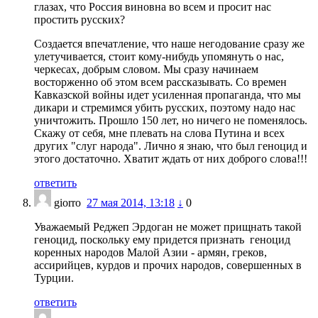
глазах, что Россия виновна во всем и просит нас
простить русских?
Создается впечатление, что наше негодование сразу же
улетучивается, стоит кому-нибудь упомянуть о нас,
черкесах, добрым словом. Мы сразу начинаем
восторженно об этом всем рассказывать. Со времен
Кавказской войны идет усиленная пропаганда, что мы
дикари и стремимся убить русских, поэтому надо нас
уничтожить. Прошло 150 лет, но ничего не поменялось.
Скажу от себя, мне плевать на слова Путина и всех
других "слуг народа". Лично я знаю, что был геноцид и
этого достаточно. Хватит ждать от них доброго слова!!!
ответить
giorro
27 мая 2014, 13:18
↓
0
Уважаемый Реджеп Эрдоган не может прищнать такой
геноцид, поскольку ему придется признать геноцид
коренных народов Малой Азии - армян, греков,
ассирийцев, курдов и прочих народов, совершенных в
Турции.
ответить