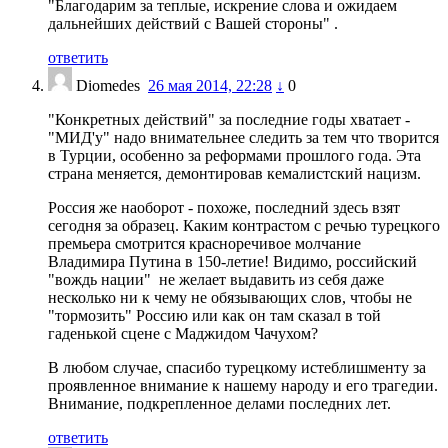
"Благодарим за теплые, искрение слова и ожидаем
дальнейших действий с Вашей стороны" .
ответить
Diomedes
26 мая 2014, 22:28
↓
0
"Конкретных действий" за последние годы хватает -
"МИД'у" надо внимательнее следить за тем что творится
в Турции, особенно за реформами прошлого года. Эта
страна меняется, демонтировав кемалистский нацизм.
Россия же наоборот - похоже, последний здесь взят
сегодня за образец. Каким контрастом с речью турецкого
премьера смотрится красноречивое молчание
Владимира Путина в 150-летие! Видимо, российский
"вождь нации" не желает выдавить из себя даже
несколько ни к чему не обязывающих слов, чтобы не
"тормозить" Россию или как он там сказал в той
гаденькой сцене с Маджидом Чачухом?
В любом случае, спасибо турецкому истеблишменту за
проявленное внимание к нашему народу и его трагедии.
Внимание, подкрепленное делами последних лет.
ответить