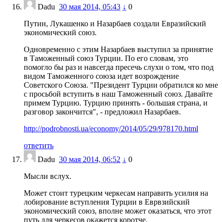
Dadu
30 мая 2014, 05:43
↓
0
Путин, Лукашенко и Назарбаев создали Евразийский
экономический союз.
Одновременно с этим Назарбаев выступил за принятие
в Таможенный союз Турции. По его словам, это
помогло бы раз и навсегда пресечь слухи о том, что под
видом Таможенного союза идет возрождение
Советского Союза. "Президент Турции обратился ко мне
с просьбой вступить в наш Таможенный союз. Давайте
примем Турцию. Турцию принять - большая страна, и
разговор закончится", - предложил Назарбаев.
http://podrobnosti.ua/economy/2014/05/29/978170.html
ответить
Dadu
30 мая 2014, 06:52
↓
0
Мысли вслух.
Может стоит турецким черкесам направить усилия на
лобирование вступления Турции в Еврвзийский
экономический союз, вполне может оказаться, что этот
путь для черкесов окажется коротче.