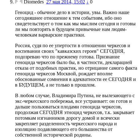
Diomedes
27 мая 2014, 15:02
↓
0
Геноцид - обычное дело в истории, увы. Важно наше
сегодняшнее отношение к тем событиям, ибо оно
свидетельствует о том как мы мыслим сегодня и готовы
ли мы повторять в будущем привычные нам людям-
человекам варварские практики.
Россия, судя по ее упертости в отношении черкесов и
воспевании своих "кавказских героев" СЕГОДНЯ,
подозреваю что по прежнему готова. Признание
геноцида черкесов было бы, в частности, декларацией
отказа от подобных практик, но отрицание самого факта
геноцида черкесов Москвой, рождает вполне
обоснованные сомнения в адекватности ее СЕГОДНЯ и
в БУДУЩЕМ, а не только в прошлом.
В любом случае, Владимира Путина, не вылезающего с
экс-черкесского побережья, все устраивает: он готов и
дальше пользоваться плодами геноцида черкесов,
продолжая СЕГОДНЯ этноцид черкесов, т.к. закрывает
потомкам изгнанников дорогу домой и всячески
закрепляет разделенность черкесского народа и
изоляцию подавляющего его большинства от
собственной исторической родины.