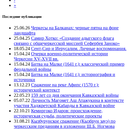
›
»
Последние публикации
25.06.26
Черкесы на Балканах: черные пятна на фоне
ландшафта
25.04.25
Самир Хотко: «Создание адыгского флага
связано с общечеркесской миссией Сефербея Заноко»
18.05.24
Сент-Сир и Иерусалим. Личные воспоминания.
15.04.24
Очерки военно-политической истории
Черкесии XV-XVII вв.
15.04.24
Битва на Малке (1641 г.): классический пример
феодальной войны
15.04.24
Битва на Малке (1641 г.): историография и
источники
13.12.23
Сражение на реке Афипс (1570 г.):
исторический контекст
22.05.23
159 лет со дня окончания Кавказской войны
05.07.22
Личность Магомет Аш Атажукина в контексте
участия Хаджретской Кабарды в Кавказской войне
22.10.21
Кемиргоко Идаров: происхождение,
историческая судьба, политические проекты
31.08.21
Кызбурунское сражение (Кызбрун зауэ) по
черкесским преданиям в изложении Ш.Б. Ногмова