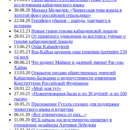
исследования кабардинского языка
30.08.20
Михаил Медведев: «Черкесская тема вошла в
золотой фонд российской геральдики»
22.04.20
Генофонд убыхов – народа, ушедшего в
историю
04.12.23
Новые грани генома кабардинской лошади
28.01.21
От приятного удивления до восторга: учёные о
геноме кабардинской лошади
13.06.23
Onlar Kabardeylerdi
22.05.23
Rus-Kafkas savaşının sona ermesinin üzerinden 159
yıl geçti
08.06.23
Что роднит Майкоп и далекий эмират Рас-эль-
Ха́йма
13.03.20
Открытое письмо общественных деятелей
Кабардино-Балкарии о недопустимости изменения
Конституции Российской Федерации
18.01.22
«Мой дом тут»
27.10.21
«Пожертвования были и по 30 рублей, и по 100
тысяч»
18.05.21
Приложение Гухэлъ создано для поддержки
черкесского языка и культуры
06.11.20
«Все отвернулись от них...»
11.09.20
ФСБ начала доследственную проверку в
отношении дизайнера Артемия Лебедева