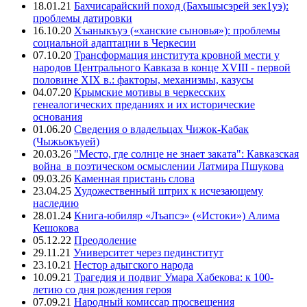
18.01.21
Бахчисарайский поход (Бахъшысэрей зек1уэ):
проблемы датировки
16.10.20
Хъаныкъуэ («ханские сыновья»): проблемы
социальной адаптации в Черкесии
07.10.20
Трансформация института кровной мести у
народов Центрального Кавказа в конце XVIII - первой
половине XIX в.: факторы, механизмы, казусы
04.07.20
Крымские мотивы в черкесских
генеалогических преданиях и их исторические
основания
01.06.20
Сведения о владельцах Чижок-Кабак
(Чыжьокъуей)
20.03.26
"Место, где солнце не знает заката": Кавказская
война в поэтическом осмыслении Латмира Пшукова
09.03.26
Каменная пристань слова
23.04.25
Художественный штрих к исчезающему
наследию
28.01.24
Книга-юбиляр «Лъапсэ» («Истоки») Алима
Кешокова
05.12.22
Преодоление
29.11.21
Университет через пединститут
23.10.21
Нестор адыгского народа
10.09.21
Трагедия и подвиг Умара Хабекова: к 100-
летию со дня рождения героя
07.09.21
Народный комиссар просвещения