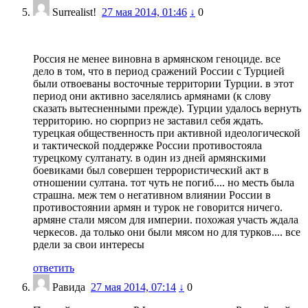
Surrealist!
27 мая 2014, 01:46
↓
0
Россия не менее виновна в армянском геноциде. все
дело в том, что в период сражений России с Турцией
были отвоеваны восточные территории Турции. в этот
период они активно заселялись армянами (к слову
сказать вытесненными прежде). Турции удалось вернуть
территорию. но сюрприз не заставил себя ждать.
турецкая общественность при активной идеологической
и тактической поддержке России противостояла
турецкому султанату. в один из дней армянскими
боевиками был совершен террористический акт в
отношении султана. тот чуть не погиб.... но месть была
страшна. меж тем о негативном влиянии России в
противостоянии армян и турок не говорится ничего.
армяне стали мясом для империи. похожая участь ждала
черкесов. да только они были мясом но для турков.... все
рдели за свои интересы
ответить
Равида
27 мая 2014, 07:14
↓
0