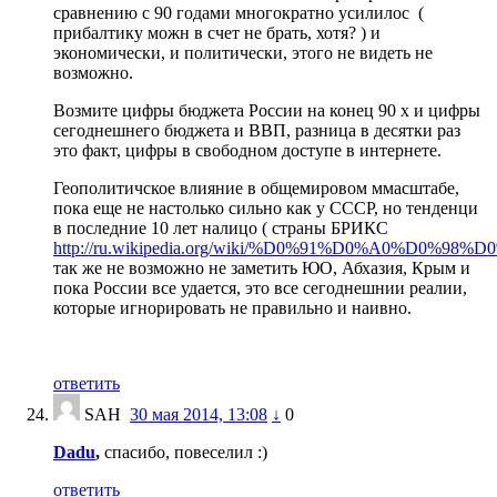
сравнению с 90 годами многократно усилилос (
прибалтику можн в счет не брать, хотя? ) и
экономически, и политически, этого не видеть не
возможно.
Возмите цифры бюджета России на конец 90 х и цифры
сегоднешнего бюджета и ВВП, разница в десятки раз
это факт, цифры в свободном доступе в интернете.
Геополитичское влияние в общемировом ммасштабе,
пока еще не настолько сильно как у СССР, но тенденци
в последние 10 лет налицо ( страны БРИКС
http://ru.wikipedia.org/wiki/%D0%91%D0%A0%D0%98
так же не возможно не заметить ЮО, Абхазия, Крым и
пока России все удается, это все сегоднешнии реалии,
которые игнорировать не правильно и наивно.
ответить
SAH
30 мая 2014, 13:08
↓
0
Dadu
,
спасибо, повеселил :)
ответить