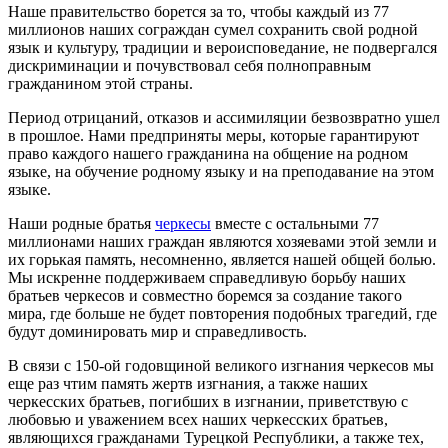
Наше правительство борется за то, чтобы каждый из 77
миллионов наших сограждан сумел сохранить свой родной
язык и культуру, традиции и вероисповедание, не подвергался
дискриминации и почувствовал себя полноправным
гражданином этой страны.
Период отрицаний, отказов и ассимиляции безвозвратно ушел
в прошлое. Нами предприняты меры, которые гарантируют
право каждого нашего гражданина на общение на родном
языке, на обучение родному языку и на преподавание на этом
языке.
Наши родные братья
черкесы
вместе с остальными 77
миллионами наших граждан являются хозяевами этой земли и
их горькая память, несомненно, является нашей общей болью.
Мы искренне поддерживаем справедливую борьбу наших
братьев черкесов и совместно боремся за создание такого
мира, где больше не будет повторения подобных трагедий, где
будут доминировать мир и справедливость.
В связи с 150-ой годовщиной великого изгнания черкесов мы
еще раз чтим память жертв изгнания, а также наших
черкесских братьев, погибших в изгнании, приветствую с
любовью и уважением всех наших черкесских братьев,
являющихся гражданами Турецкой Республики, а также тех,