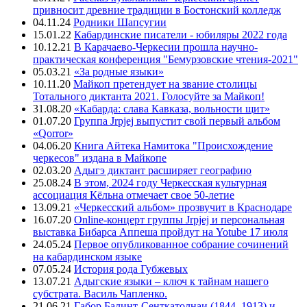
привносит древние традиции в Бостонский колледж
04.11.24
Родники Шапсугии
15.01.22
Кабардинские писатели - юбиляры 2022 года
10.12.21
В Карачаево-Черкесии прошла научно-
практическая конференция "Бемурзовские чтения-2021"
05.03.21
«За родные языки»
10.11.20
Майкоп претендует на звание столицы
Тотального диктанта 2021. Голосуйте за Майкоп!
31.08.20
«Кабарда: слава Кавказа, вольности щит»
01.07.20
Группа Jrpjej выпустит свой первый альбом
«Qorror»
04.06.20
Книга Айтека Намитока "Происхождение
черкесов" издана в Майкопе
02.03.20
Адыгэ диктант расширяет географию
25.08.24
В этом, 2024 году Черкесская культурная
ассоциация Кёльна отмечает свое 50-летие
13.09.21
«Черкесский альбом» прозвучит в Краснодаре
16.07.20
Online-концерт группы Jrpjej и персональная
выставка Бибарса Аппеша пройдут на Yotube 17 июля
24.05.24
Первое опубликованное собрание сочинений
на кабардинском языке
07.05.24
История рода Губжевых
13.07.21
Адыгские языки – ключ к тайнам нашего
субстрата. Василь Чапленко.
21.06.21
Габор Балинт-Сенткатолнаи (1844–1913) и