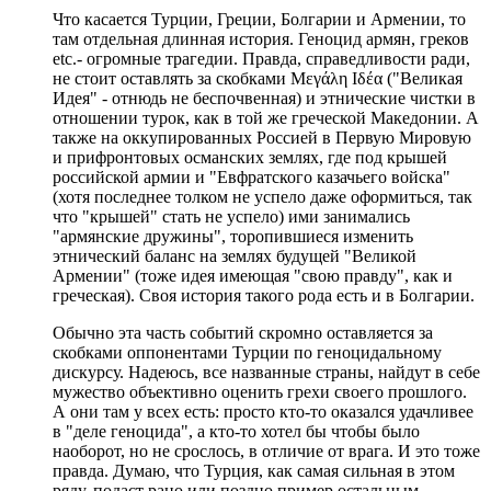
Что касается Турции, Греции, Болгарии и Армении, то
там отдельная длинная история. Геноцид армян, греков
etc.- огромные трагедии. Правда, справедливости ради,
не стоит оставлять за скобками Μεγάλη Ιδέα ("Великая
Идея" - отнюдь не беспочвенная) и этнические чистки в
отношении турок, как в той же греческой Македонии. А
также на оккупированных Россией в Первую Мировую
и прифронтовых османских землях, где под крышей
российской армии и "Евфратского казачьего войска"
(хотя последнее толком не успело даже оформиться, так
что "крышей" стать не успело) ими занимались
"армянские дружины", торопившиеся изменить
этнический баланс на землях будущей "Великой
Армении" (тоже идея имеющая "свою правду", как и
греческая). Своя история такого рода есть и в Болгарии.
Обычно эта часть событий скромно оставляется за
скобками оппонентами Турции по геноцидальному
дискурсу. Надеюсь, все названные страны, найдут в себе
мужество объективно оценить грехи своего прошлого.
А они там у всех есть: просто кто-то оказался удачливее
в "деле геноцида", а кто-то хотел бы чтобы было
наоборот, но не срослось, в отличие от врага. И это тоже
правда. Думаю, что Турция, как самая сильная в этом
ряду, подаст рано или поздно пример остальным.