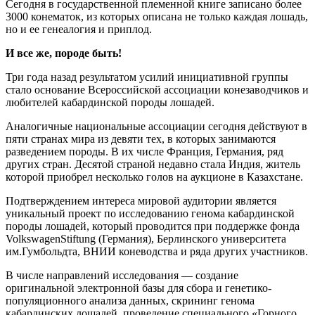
Сегодня в государственной племенной книге записано более
3000 конематок, из которых описана не только каждая лошадь,
но и ее генеалогия и приплод.
И все же, породе быть!
Три года назад результатом усилий инициативной группы
стало основание Всероссийской ассоциации конезаводчиков и
любителей кабардинской породы лошадей.
Аналогичные национальные ассоциации сегодня действуют в
пяти странах мира из девяти тех, в которых занимаются
разведением породы. В их числе Франция, Германия, ряд
других стран. Десятой страной недавно стала Индия, житель
которой приобрел несколько голов на аукционе в Казахстане.
Подтверждением интереса мировой аудитории является
уникальный проект по исследованию генома кабардинской
породы лошадей, который проводится при поддержке фонда
VolkswagenStiftung (Германия), Берлинского университета
им.Гумбольдта, ВНИИ коневодства и ряда других участников.
В числе направлений исследования — создание
оригинальной электронной базы для сбора и генетико-
популяционного анализа данных, скрининг генома
кабардинских лошадей, проведение специального «Горного