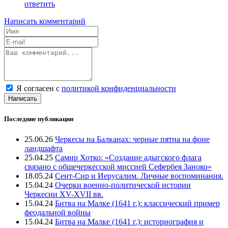
ответить
Написать комментарий
Я согласен с
политикой конфиденциальности
Написать
Последние публикации
25.06.26
Черкесы на Балканах: черные пятна на фоне
ландшафта
25.04.25
Самир Хотко: «Создание адыгского флага
связано с общечеркесской миссией Сефербея Заноко»
18.05.24
Сент-Сир и Иерусалим. Личные воспоминания.
15.04.24
Очерки военно-политической истории
Черкесии XV-XVII вв.
15.04.24
Битва на Малке (1641 г.): классический пример
феодальной войны
15.04.24
Битва на Малке (1641 г.): историография и