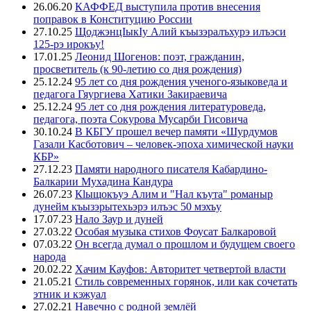
26.06.20
КАФФЕД выступила против внесения
поправок в Конституцию России
27.10.25
ЩоджэнцIыкIу Алий къызэралъхурэ илъэси
125-рэ ирокъу!
17.01.25
Леонид Шогенов: поэт, гражданин,
просветитель (к 90-летию со дня рождения)
25.12.24
95 лет со дня рождения ученого-языковеда и
педагога Гяургиева Хатики Закираевича
25.12.24
95 лет со дня рождения литературоведа,
педагога, поэта Сокурова Мусарби Гисовича
30.10.24
В КБГУ прошел вечер памяти «Шурдумов
Газали Касботович – человек-эпоха химической науки
КБР»
27.12.23
Памяти народного писателя Кабардино-
Балкарии Мухадина Кандура
26.07.23
Кlыщокъуэ Алим и "Нал къута" романыр
дунейм къызэрытехьэрэ илъэс 50 мэхъу
17.07.23
Нало Заур и дуней
27.03.22
Особая музыка стихов Фоусат Балкаровой
07.03.22
Он всегда думал о прошлом и будущем своего
народа
20.02.22
Хачим Кауфов: Авторитет четвертой власти
21.05.21
Стиль современных горянок, или как сочетать
этник и кэжуал
27.02.21
Навечно с родной землёй