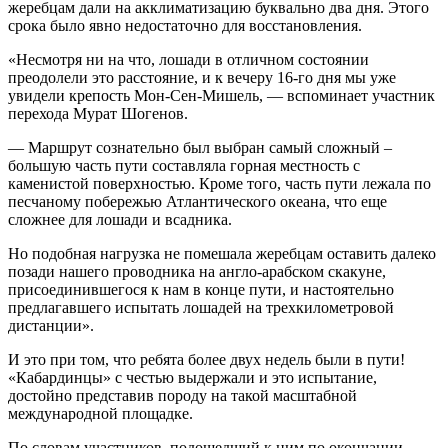
жеребцам дали на акклиматизацию буквально два дня. Этого
срока было явно недостаточно для восстановления.
«Несмотря ни на что, лошади в отличном состоянии
преодолели это расстояние, и к вечеру 16-го дня мы уже
увидели крепость Мон-Сен-Мишель, — вспоминает участник
перехода Мурат Шогенов.
— Маршрут сознательно был выбран самый сложный –
большую часть пути составляла горная местность с
каменистой поверхностью. Кроме того, часть пути лежала по
песчаному побережью Атлантического океана, что еще
сложнее для лошади и всадника.
Но подобная нагрузка не помешала жеребцам оставить далеко
позади нашего проводника на англо-арабском скакуне,
присоединившегося к нам в конце пути, и настоятельно
предлагавшего испытать лошадей на трехкилометровой
дистанции».
И это при том, что ребята более двух недель были в пути!
«Кабардинцы» с честью выдержали и это испытание,
достойно представив породу на такой масштабной
международной площадке.
По словам участников, подошедший к ним по окончании