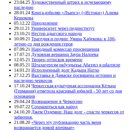
23.04.25
Художественный штрих к исчезающему
наследию
28.01.24
Книга-юбиляр «Лъапсэ» («Истоки») Алима
Кешокова
05.12.22
Преодоление
29.11.21
Университет через пединститут
23.10.21
Нестор адыгского народа
10.09.21
Трагедия и подвиг Умара Хабекова: к 100-
летию со дня рождения героя
07.09.21
Народный комиссар просвещения
17.07.21
Духовная вершина Заура Налоева
12.05.21
Творец оттисков времени
08.05.21
Шталагерхэм икIуэдыхьа Абазэхэ я щIалэхэр
14.01.21
Исполненный долг Кадыра Натхо
27.12.25
Выставка в Дамаске посвящена истории и
наследию черкесов
17.10.24
Черкесская культурная ассоциация Кёльна
(Германия) отметила красивый юбилей - 50 лет со дня
основания
29.04.24
Возвращение в Черкесию
19.07.22
Сохраниться как народ
24.10.20
Джем Оздемир: Наш долг - спасти черкесов от
забвения.
21.08.20
«Через эту публикацию часть меня
возвращается домой впервые»