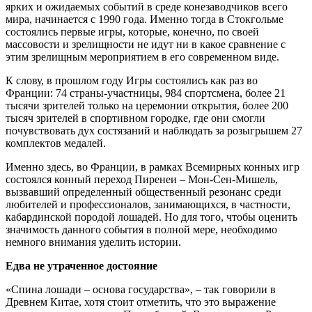
ярких и ожидаемых событий в среде конезаводчиков всего
мира, начинается с 1990 года. Именно тогда в Стокгольме
состоялись первые игры, которые, конечно, по своей
массовости и зрелищности не идут ни в какое сравнение с
этим зрелищным мероприятием в его современном виде.
К слову, в прошлом году Игры состоялись как раз во
Франции: 74 страны-участницы, 984 спортсмена, более 21
тысячи зрителей только на церемонии открытия, более 200
тысяч зрителей в спортивном городке, где они смогли
почувствовать дух состязаний и наблюдать за розыгрышем 27
комплектов медалей.
Именно здесь, во Франции, в рамках Всемирных конных игр
состоялся конный переход Пиренеи – Мон-Сен-Мишель,
вызвавший определенный общественный резонанс среди
любителей и профессионалов, занимающихся, в частности,
кабардинской породой лошадей. Но для того, чтобы оценить
значимость данного события в полной мере, необходимо
немного внимания уделить истории.
Едва не утраченное достояние
«Спина лошади – основа государства», – так говорили в
Древнем Китае, хотя стоит отметить, что это выражение