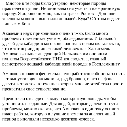
– Многое в те годы было утеряно, некоторые породы
практически ушли. Не миновала сия участь и кабардинскую
породу. Я хорошо помню, как по трассе Ростов – Дон шли
эшелоны машин – вывозили лошадей. Куда? Об этом ведает
лишь сам Бог».
Академии наук приходилось очень тяжко, было много
проблем с племенным учетом, обследованием. И большой
удачей для кабардинского коневодства в целом оказалось то,
что в тот период пришел такой человек как Хажисмель
Амшоков – ныне заведующий Нальчикским опорным
пунктом Всероссийского НИИ коневодства, главный
регистратор лошадей кабардинской породы в Госплемкнигу.
Амшоков проявил феноменальную работоспособность: за пять
лет выпустил две племкниги, ряд брошюр, и это на фоне
десяти лет застоя, в течение которых многие хозяйства просто
прекратили свое существование.
Предстояло отследить каждую конкретную лошадь, чтобы
установить все данные. Для людей, которые далеки от сути
проблемы, можно сказать, что Амшоков в одиночку осилил
пласт работы, которую в лучшие времена за аналогичный
период выполняли несколько десятков человек.