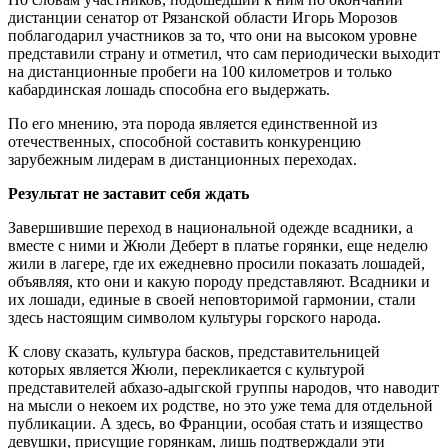
дистанции сенатор от Рязанской области Игорь Морозов
поблагодарил участников за то, что они на высоком уровне
представили страну и отметил, что сам периодически выходит
на дистанционные пробеги на 100 километров и только
кабардинская лошадь способна его выдержать.
По его мнению, эта порода является единственной из
отечественных, способной составить конкуренцию
зарубежным лидерам в дистанционных переходах.
Результат не заставит себя ждать
Завершившие переход в национальной одежде всадники, а
вместе с ними и Жюли Деберт в платье горянки, еще неделю
жили в лагере, где их ежедневно просили показать лошадей,
объявляя, кто они и какую породу представляют. Всадники и
их лошади, единые в своей неповторимой гармонии, стали
здесь настоящим символом культуры горского народа.
К слову сказать, культура басков, представительницей
которых является Жюли, перекликается с культурой
представителей абхазо-адыгской группы народов, что наводит
на мысли о некоем их родстве, но это уже тема для отдельной
публикации. А здесь, во Франции, особая стать и изящество
девушки, присущие горянкам, лишь подтверждали эти