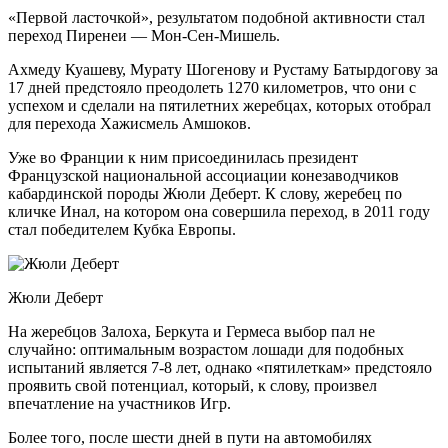
«Первой ласточкой», результатом подобной активности стал
переход Пиренеи — Мон-Сен-Мишель.
Ахмеду Куашеву, Мурату Шогенову и Рустаму Батырдогову за
17 дней предстояло преодолеть 1270 километров, что они с
успехом и сделали на пятилетних жеребцах, которых отобрал
для перехода Хажисмель Амшоков.
Уже во Франции к ним присоединилась президент
Французской национальной ассоциации конезаводчиков
кабардинской породы Жюли Деберт. К слову, жеребец по
кличке Инал, на котором она совершила переход, в 2011 году
стал победителем Кубка Европы.
Жюли Деберт
На жеребцов Залоха, Беркута и Гермеса выбор пал не
случайно: оптимальным возрастом лошади для подобных
испытаний является 7-8 лет, однако «пятилеткам» предстояло
проявить свой потенциал, который, к слову, произвел
впечатление на участников Игр.
Более того, после шести дней в пути на автомобилях