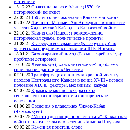
источники
13.12.23
Сражение на реке Афипс (1570 г.):
исторический контекст
22.05.23
159 лет со дня окончания Кавказской войны
05.07.22
Личность Магомет Аш Атажукина в контексте
участия Хаджретской Кабарды в Кавказской войне
22.10.21
Кемиргоко Идаров: происхождение,
историческая судьба, политические проекты
31.08.21
Кызбурунское сражение (Кызбрун зауэ) по
черкесским преданиям в изложении Ш.Б. Ногмова
18.01.21
Бахчисарайский поход (Бахъшысэрей зек1уэ):
проблемы датировки
16.10.20
Хъаныкъуэ («ханские сыновья»): проблемы
социальной адаптации в Черкесии
07.10.20
Трансформация института кровной мести у
народов Центрального Кавказа в конце XVIII - первой
половине XIX в.: факторы, механизмы, казусы
04.07.20
Крымские мотивы в черкесских
генеалогических преданиях и их исторические
основания
01.06.20
Сведения о владельцах Чижок-Кабак
(Чыжьокъуей)
20.03.26
"Место, где солнце не знает заката": Кавказская
война в поэтическом осмыслении Латмира Пшукова
09.03.26
Каменная пристань слова