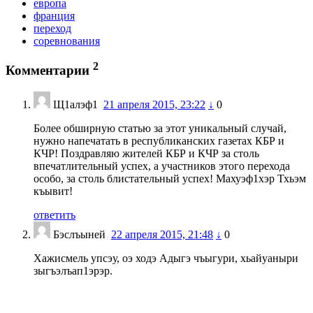
европа
франция
переход
соревнования
2
Комментарии
Щ1алэф1
21 апреля 2015, 23:22
↓
0
Более обширную статью за этот уникальный случай,
нужно напечатать в республиканских газетах КБР и
КЧР! Поздравляю жителей КБР и КЧР за столь
впечатлительный успех, а участников этого перехода
особо, за столь блистательный успех! Махуэф1хэр Тхьэм
къывит!
ответить
Бэслъыней
22 апреля 2015, 21:48
↓
0
Хажисмель упсэу, оэ ходэ Адыгэ чъыгури, хьайуаныри
зыгъэлъап1эрэр.