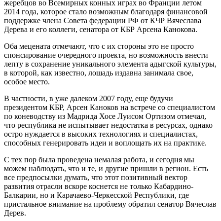
жеребцов во Всемирных конных играх во Франции летом
2014 года, которое стало возможным благодаря финансовой
поддержке члена Совета федерации РФ от КЧР Вячеслава
Дерева и его коллеги, сенатора от КБР Арсена Канокова.
Оба мецената отмечают, что с их стороны это не просто
спонсирование очередного проекта, но возможность внести
лепту в сохранение уникального элемента адыгской культуры,
в которой, как известно, лошадь издавна занимала свое,
особое место.
В частности, в уже далеком 2007 году, еще будучи
президентом КБР, Арсен Каноков на встрече со специалистом
по коневодству из Мадрида Хосе Луисом Ортизом отмечал,
что республика не испытывает недостатка в ресурсах, однако
остро нуждается в высоких технологиях и специалистах,
способных генерировать идеи и воплощать их на практике.
С тех пор была проведена немалая работа, и сегодня мы
можем наблюдать, что и те, и другие пришли в регион. Есть
все предпосылки думать, что этот позитивный вектор
развития отрасли вскоре коснется не только Кабардино-
Балкарии, но и Карачаево-Черкесской Республики, где
пристальное внимание на проблему обратил сенатор Вячеслав
Дерев.