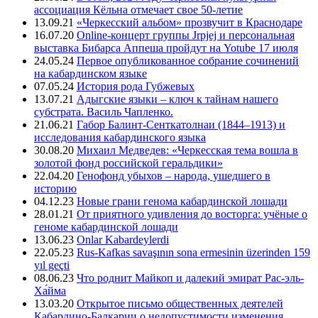
ассоциация Кёльна отмечает свое 50-летие
13.09.21
«Черкесский альбом» прозвучит в Краснодаре
16.07.20
Online-концерт группы Jrpjej и персональная
выставка Бибарса Аппеша пройдут на Yotube 17 июля
24.05.24
Первое опубликованное собрание сочинений
на кабардинском языке
07.05.24
История рода Губжевых
13.07.21
Адыгские языки – ключ к тайнам нашего
субстрата. Василь Чапленко.
21.06.21
Габор Балинт-Сенткатолнаи (1844–1913) и
исследования кабардинского языка
30.08.20
Михаил Медведев: «Черкесская тема вошла в
золотой фонд российской геральдики»
22.04.20
Генофонд убыхов – народа, ушедшего в
историю
04.12.23
Новые грани генома кабардинской лошади
28.01.21
От приятного удивления до восторга: учёные о
геноме кабардинской лошади
13.06.23
Onlar Kabardeylerdi
22.05.23
Rus-Kafkas savaşının sona ermesinin üzerinden 159
yıl geçti
08.06.23
Что роднит Майкоп и далекий эмират Рас-эль-
Ха́йма
13.03.20
Открытое письмо общественных деятелей
Кабардино-Балкарии о недопустимости изменения