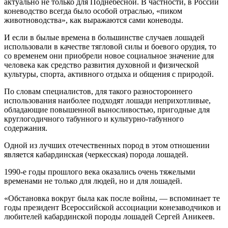
актуально не только для Поднебесной. В частности, в России
коневодство всегда было особой отраслью, «пиком
животноводства», как выражаются сами коневоды.
И если в былые времена в большинстве случаев лошадей
использовали в качестве тягловой силы и боевого орудия, то
со временем они приобрели новое социальное значение для
человека как средство развития духовной и физической
культуры, спорта, активного отдыха и общения с природой.
По словам специалистов, для такого разностороннего
использования наиболее подходят лошади неприхотливые,
обладающие повышенной выносливостью, пригодные для
круглогодичного табунного и культурно-табунного
содержания.
Одной из лучших отечественных пород в этом отношении
является кабардинская (черкесская) порода лошадей.
1990-е годы прошлого века оказались очень тяжелыми
временами не только для людей, но и для лошадей.
«Обстановка вокруг была как после войны, — вспоминает те
годы президент Всероссийской ассоциации конезаводчиков и
любителей кабардинской породы лошадей Сергей Аникеев.