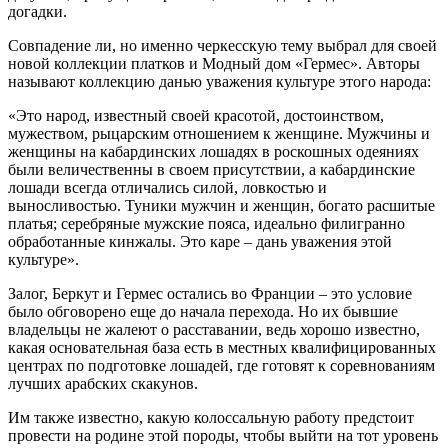
догадки.
Совпадение ли, но именно черкесскую тему выбрал для своей
новой коллекции платков и Модный дом «Гермес». Авторы
называют коллекцию данью уважения культуре этого народа:
«Это народ, известный своей красотой, достоинством,
мужеством, рыцарским отношением к женщине. Мужчины и
женщины на кабардинских лошадях в роскошных одеяниях
были величественны в своем присутствии, а кабардинские
лошади всегда отличались силой, ловкостью и
выносливостью. Туники мужчин и женщин, богато расшитые
платья; серебряные мужские пояса, идеально филигранно
обработанные кинжалы. Это каре – дань уважения этой
культуре».
Залог, Беркут и Гермес остались во Франции – это условие
было обговорено еще до начала перехода. Но их бывшие
владельцы не жалеют о расставании, ведь хорошо известно,
какая основательная база есть в местных квалифицированных
центрах по подготовке лошадей, где готовят к соревнованиям
лучших арабских скакунов.
Им также известно, какую колоссальную работу предстоит
провести на родине этой породы, чтобы выйти на тот уровень