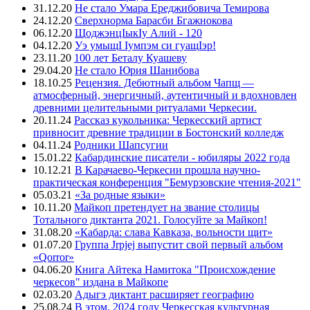
31.12.20
Не стало Умара Ереджибовича Темирова
24.12.20
Сверхнорма Барасби Бгажнокова
06.12.20
ЩоджэнцIыкIу Алий - 120
04.12.20
Уэ умыщI Iумпэм си гуащIэр!
23.11.20
100 лет Беталу Куашеву
29.04.20
Не стало Юрия Шанибова
18.10.25
Рецензия. Дебютный альбом Чапщ —
атмосферный, энергичный, аутентичный и вдохновлен
древними целительными ритуалами Черкесии.
20.11.24
Рассказ кукольника: Черкесский артист
привносит древние традиции в Бостонский колледж
04.11.24
Родники Шапсугии
15.01.22
Кабардинские писатели - юбиляры 2022 года
10.12.21
В Карачаево-Черкесии прошла научно-
практическая конференция "Бемурзовские чтения-2021"
05.03.21
«За родные языки»
10.11.20
Майкоп претендует на звание столицы
Тотального диктанта 2021. Голосуйте за Майкоп!
31.08.20
«Кабарда: слава Кавказа, вольности щит»
01.07.20
Группа Jrpjej выпустит свой первый альбом
«Qorror»
04.06.20
Книга Айтека Намитока "Происхождение
черкесов" издана в Майкопе
02.03.20
Адыгэ диктант расширяет географию
25.08.24
В этом, 2024 году Черкесская культурная