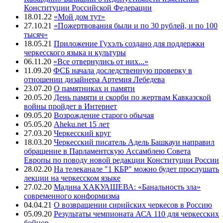
Конституции Российской Федерации
18.01.22
«Мой дом тут»
27.10.21
«Пожертвования были и по 30 рублей, и по 100
тысяч»
18.05.21
Приложение Гухэлъ создано для поддержки
черкесского языка и культуры
06.11.20
«Все отвернулись от них...»
11.09.20
ФСБ начала доследственную проверку в
отношении дизайнера Артемия Лебедева
23.07.20
О памятниках и памяти
20.05.20
День памяти и скорби по жертвам Кавказской
войны пройдет в Интернет
09.05.20
Возрождение старого обычая
05.05.20
Aheku.net 15 лет
27.03.20
Черкесский круг
18.03.20
Черкесский писатель Адель Башкауи направил
обращение в Парламентскую Ассамблею Совета
Европы по поводу новой редакции Конституции России
28.02.20
На телеканале "1 КБР" можно будет прослушать
лекции на черкесском языке
27.02.20
Мадина ХАКУАШЕВА: «Банальность зла»
современного конформизма
04.04.21
О возвращении сирийских черкесов в Россию
05.09.20
Результаты чемпионата АСА 110 для черкесских
бойцов